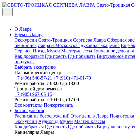
Свято-Троицкая С
О Лавре
Едем в Лавру
Экскурсии
Свято-Троицкая Сергиева Лавра
Обзорная экс
иконопись
Лавра и Московская духовная академия
Еще э
Сергиев Посад
Музеи
Мастер-классы
Гончарное дело дл
Как добраться
Где поесть
Где побывать
Виртуальное путе
продукты
Выбрать экскурсию
Паломнический центр
+7 (496) 540-57-21
+7 (910) 471-01-70
Режим работы: с 08:00 до 18:00
Троицкий дом ремесел
+7 (985) 967-65-15
Режим работы: с 10:00 до 17:00
Все контакты
Пожертвовать
Богослужения
Расписание богослужений
Этот день в Лавре
Подготовка
Экскурсии
Аудиогид
Музеи
Мастер-классы
Как добраться
Где поесть
Где побывать
Виртуальное путе
Канцелярия Лавры