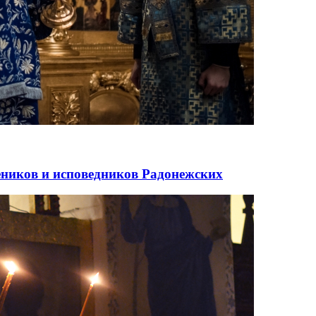
еников и исповедников Радонежских