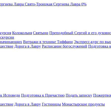
ергиева Лавра
Свято-Троицкая Сергиева Лавра
0%
курсия
Колокольня
Святыни
Преподобный Сергий и его духовно
кскурсии
я начинающих
Витражи в технике Тиффани
Экспресс-курс по вы
шествие
Дорога в Лавру
Расписание богослужений
Подготовка 
 к Исповеди
Подготовка к Причастию
Подать записку
Пожертво
шествие
Дорога в Лавру
Гостиницы
Монастырские продукты