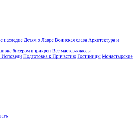
е наследие
Детям о Лавре
Воинская слава
Архитектура и
шивке бисером вприкреп
Все мастер-классы
к Исповеди
Подготовка к Причастию
Гостиницы
Монастырские
вать