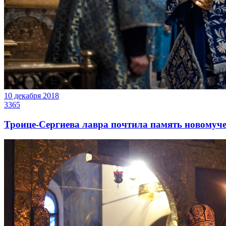
10 декабря 2018
3365
Троице-Сергиева лавра почтила память новомуч