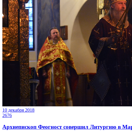
10 декабря 2018
2676
Архиепископ Феогност совершил Литургию в Ма