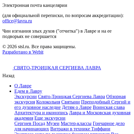
Электронная почта канцелярии
(для официальной переписки, по вопросам аккредитации):
office@lavra.ru
Чин изгнания злых духов ("отчитка") в Лавре и на ее
подворьях не совершается
© 2026 stsl.ru. Все права защищены.
Разработано в Webit
СВЯТО-ТРОИЦКАЯ СЕРГИЕВА ЛАВРА
Назад
О Лавре
Едем в Лавру
Экскурсии
Свято-Троицкая Сергиева Лавра
Обзорная
экскурсия
Колокольня
Святыни
Преподобный Сергий и
его духовное наследие
Детям о Лавре
Воинская слава
Архитектура и иконопись
Лавра и Московская духовная
академия
Еще экскурсии
Сергиев Посад
Музеи
Мастер-классы
Гончарное дело
для начинающих
Витражи в технике Тиффани