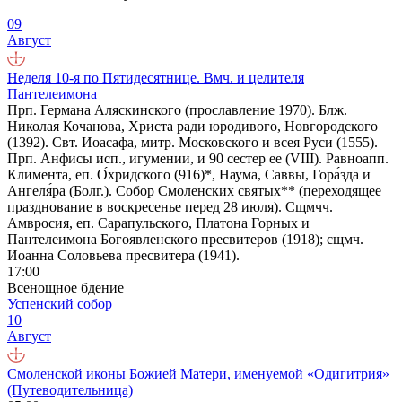
09
Август
Неделя 10-я по Пятидесятнице. Вмч. и целителя
Пантелеимона
Прп. Германа Аляскинского (прославление 1970). Блж.
Николая Кочанова, Христа ради юродивого, Новгородского
(1392). Свт. Иоасафа, митр. Московского и всея Руси (1555).
Прп. Анфисы исп., игумении, и 90 сестер ее (VIII). Равноапп.
Климента, еп. О́хридского (916)*, Наума, Саввы, Гора́зда и
Ангеля́ра (Болг.). Собор Смоленских святых** (переходящее
празднование в воскресенье перед 28 июля). Сщмчч.
Амвросия, еп. Сарапульского, Платона Горных и
Пантелеимона Богоявленского пресвитеров (1918); сщмч.
Иоанна Соловьева пресвитера (1941).
17:00
Всенощное бдение
Успенский собор
10
Август
Смоленской иконы Божией Матери, именуемой «Одигитрия»
(Путеводительница)