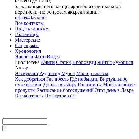
(с 08:00 до 17:00)
электронная почта канцелярии (для официальной
переписки, по вопросам аккредитации):
office@lavra.ru
Все контакты
Подать записку
Гостиницы
Мастерские
Соцслужба
Хронология
Новости
Фото
Видео
Библиотека
Книги
Статьи
Проповеди
Жития
Рукописи
Авторы
Экскурсии
Аудиогид
Музеи
Мастер-классы
Как добраться
Где поесть
Где побывать
Виртуальное
путешествие
Дорога в Лавру
Гостиницы
Монастырские
продукты
Расписание богослужений
Этот день в Лавре
Все контакты
Пожертвовать