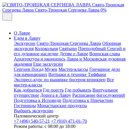
Свято-Троицкая
Сергиева Лавра
Свято-Троицкая Сергиева Лавра
0%
О Лавре
Едем в Лавру
Экскурсии
Свято-Троицкая Сергиева Лавра
Обзорная
экскурсия
Колокольня
Святыни
Преподобный Сергий и
его духовное наследие
Детям о Лавре
Воинская слава
Архитектура и иконопись
Лавра и Московская духовная
академия
Еще экскурсии
Сергиев Посад
Музеи
Мастер-классы
Гончарное дело
для начинающих
Витражи в технике Тиффани
Экспресс-курс по вышивке бисером вприкреп
Все
мастер-классы
Как добраться
Где поесть
Где побывать
Виртуальное
путешествие
Дорога в Лавру
Расписание богослужений
Подготовка к Исповеди
Подготовка к Причастию
Гостиницы
Монастырские продукты
Выбрать экскурсию
Паломнический центр
+7 (496) 540-57-21
+7 (910) 471-01-70
Режим работы: с 08:00 до 18:00