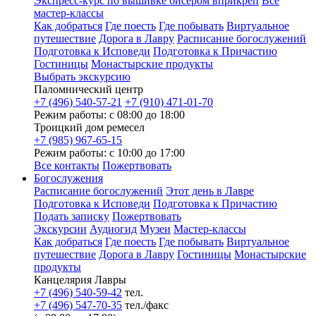
Экспресс-курс по вышивке бисером вприкреп
Все
мастер-классы
Как добраться
Где поесть
Где побывать
Виртуальное
путешествие
Дорога в Лавру
Расписание богослужений
Подготовка к Исповеди
Подготовка к Причастию
Гостиницы
Монастырские продукты
Выбрать экскурсию
Паломнический центр
+7 (496) 540-57-21
+7 (910) 471-01-70
Режим работы: с 08:00 до 18:00
Троицкий дом ремесел
+7 (985) 967-65-15
Режим работы: с 10:00 до 17:00
Все контакты
Пожертвовать
Богослужения
Расписание богослужений
Этот день в Лавре
Подготовка к Исповеди
Подготовка к Причастию
Подать записку
Пожертвовать
Экскурсии
Аудиогид
Музеи
Мастер-классы
Как добраться
Где поесть
Где побывать
Виртуальное
путешествие
Дорога в Лавру
Гостиницы
Монастырские
продукты
Канцелярия Лавры
+7 (496) 540-59-42
тел.
+7 (496) 547-70-35
тел./факс