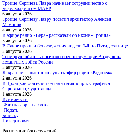
Троице-Сергиева Лавра начинает сотрудничество с
медиахолдингом МАЕР
6 августа 2026
Троице-Сергиеву Лавру посетил архитектор Алексей
Мамонов
4 августа 2026
В эфире радио «Вера» рассказали об иконе «Троица»
3 августа 2026
В Лавре прошли богослужения недели 9-й по Пятидесятнице
2 августа 2026
Троицкую обитель посетили военнослужащие Воздушно-
десантных войск России
2 августа 2026
Лавра приглашает прослушать эфир радио «Радонеж»
2 августа 2026
В Троицкой обители почтили память прп. Серафима
Саровского, чудотворца
1 августа 2026
Все новости
Жизнь лавры на фото
Подать
записку
Пожертвовать
Расписание богослужений