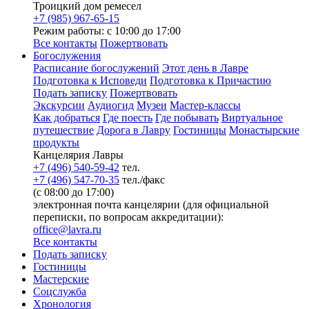
Троицкий дом ремесел
+7 (985) 967-65-15
Режим работы: с 10:00 до 17:00
Все контакты
Пожертвовать
Богослужения
Расписание богослужений
Этот день в Лавре
Подготовка к Исповеди
Подготовка к Причастию
Подать записку
Пожертвовать
Экскурсии
Аудиогид
Музеи
Мастер-классы
Как добраться
Где поесть
Где побывать
Виртуальное
путешествие
Дорога в Лавру
Гостиницы
Монастырские
продукты
Канцелярия Лавры
+7 (496) 540-59-42
тел.
+7 (496) 547-70-35
тел./факс
(с 08:00 до 17:00)
электронная почта канцелярии (для официальной
переписки, по вопросам аккредитации):
office@lavra.ru
Все контакты
Подать записку
Гостиницы
Мастерские
Соцслужба
Хронология