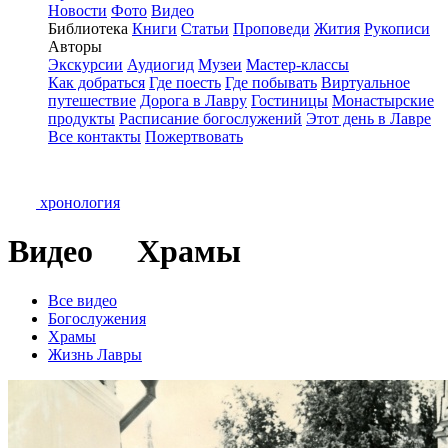
Новости
Фото
Видео
Библиотека
Книги
Статьи
Проповеди
Жития
Рукописи
Авторы
Экскурсии
Аудиогид
Музеи
Мастер-классы
Как добраться
Где поесть
Где побывать
Виртуальное
путешествие
Дорога в Лавру
Гостиницы
Монастырские
продукты
Расписание богослужений
Этот день в Лавре
Все контакты
Пожертвовать
хронология
Видео
Храмы
Все видео
Богослужения
Храмы
Жизнь Лавры