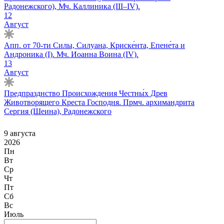
Радонежского), Мч. Каллиника (III–IV).
12
Август
Апп. от 70-ти Силы, Силуана, Криске́нта, Епене́та и
Андроника (I). Мч. Иоанна Воина (IV).
13
Август
Предпразднство Происхождения Честны́х Древ
Животворящего Креста Господня. Прмч. архимандрита
Сергия (Шеина), Радонежского
9 августа
2026
Пн
Вт
Ср
Чт
Пт
Сб
Вс
Июль