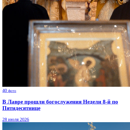
40
фото
В Лавре прошли богослужения Недели 8-й по
Пятидесятнице
28 июля 2026