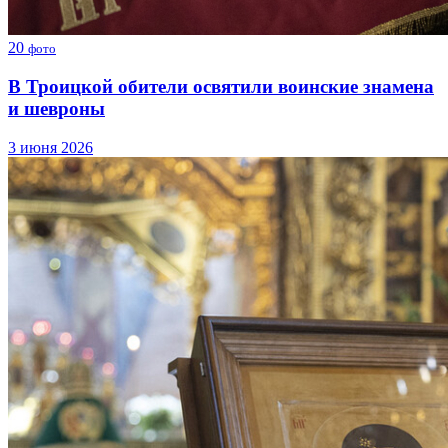
20
фото
В Троицкой обители освятили воинские знамена
и шевроны
3 июня 2026