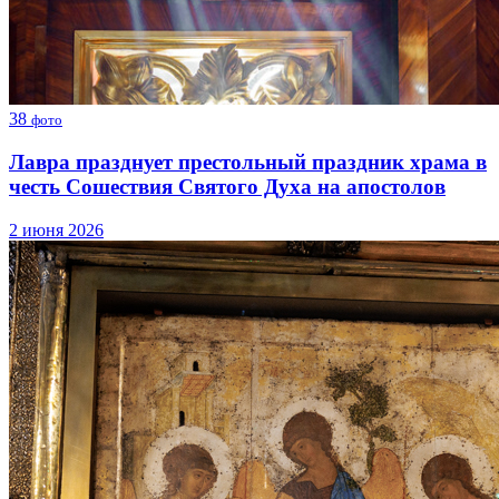
38
фото
Лавра празднует престольный праздник храма в
честь Сошествия Святого Духа на апостолов
2 июня 2026