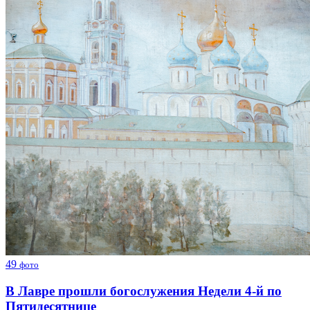
49
фото
В Лавре прошли богослужения Недели 4-й по
Пятидесятнице