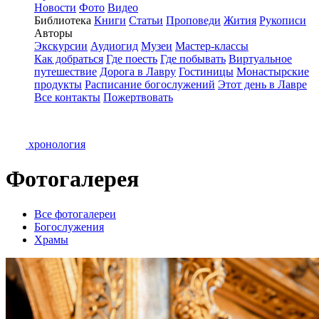
Новости
Фото
Видео
Библиотека
Книги
Статьи
Проповеди
Жития
Рукописи
Авторы
Экскурсии
Аудиогид
Музеи
Мастер-классы
Как добраться
Где поесть
Где побывать
Виртуальное
путешествие
Дорога в Лавру
Гостиницы
Монастырские
продукты
Расписание богослужений
Этот день в Лавре
Все контакты
Пожертвовать
хронология
Фотогалерея
Все фотогалереи
Богослужения
Храмы