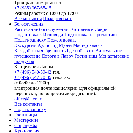
Троицкий дом ремесел
+7 (985) 967-65-15
Режим работы: с 10:00 до 17:00
Все контакты
Пожертвовать
Богослужения
Расписание богослужений
Этот день в Лавре
Подготовка к Исповеди
Подготовка к Причастию
Подать записку
Пожертвовать
Экскурсии
Аудиогид
Музеи
Мастер-классы
Как добраться
Где поесть
Где побывать
Виртуальное
путешествие
Дорога в Лавру
Гостиницы
Монастырские
продукты
Канцелярия Лавры
+7 (496) 540-59-42
тел.
+7 (496) 547-70-35
тел./факс
(с 08:00 до 17:00)
электронная почта канцелярии (для официальной
переписки, по вопросам аккредитации):
office@lavra.ru
Все контакты
Подать записку
Гостиницы
Мастерские
Соцслужба
Хронология