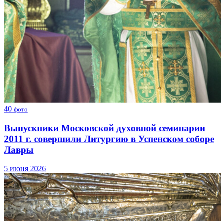
40
фото
Выпускники Московской духовной семинарии
2011 г. совершили Литургию в Успенском соборе
Лавры
5 июня 2026