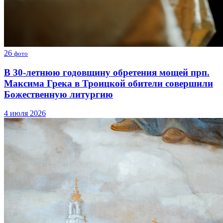
26
фото
В 30-летнюю годовщину обретения мощей прп.
Максима Грека в Троицкой обители совершили
Божественную литургию
4 июля 2026