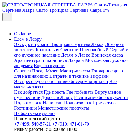
Свято-Троицкая
Сергиева Лавра
Свято-Троицкая Сергиева Лавра
0%
О Лавре
Едем в Лавру
Экскурсии
Свято-Троицкая Сергиева Лавра
Обзорная
экскурсия
Колокольня
Святыни
Преподобный Сергий и
его духовное наследие
Детям о Лавре
Воинская слава
Архитектура и иконопись
Лавра и Московская духовная
академия
Еще экскурсии
Сергиев Посад
Музеи
Мастер-классы
Гончарное дело
для начинающих
Витражи в технике Тиффани
Экспресс-курс по вышивке бисером вприкреп
Все
мастер-классы
Как добраться
Где поесть
Где побывать
Виртуальное
путешествие
Дорога в Лавру
Расписание богослужений
Подготовка к Исповеди
Подготовка к Причастию
Гостиницы
Монастырские продукты
Выбрать экскурсию
Паломнический центр
+7 (496) 540-57-21
+7 (910) 471-01-70
Режим работы: с 08:00 до 18:00