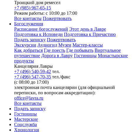
Троицкий дом ремесел
+7 (985) 967-65-15
Режим работы: с 10:00 до 17:00
Все контакты
Пожертвовать
Богослужения
Расписание богослужений
Этот день в Лавре
Подготовка к Исповеди
Подготовка к Причастию
Подать записку
Пожертвовать
Экскурсии
Аудиогид
Музеи
Мастер-классы
Как добраться
Где поесть
Где побывать
Виртуальное
путешествие
Дорога в Лавру
Гостиницы
Монастырские
продукты
Канцелярия Лавры
+7 (496) 540-59-42
тел.
+7 (496) 547-70-35
тел./факс
(с 08:00 до 17:00)
электронная почта канцелярии (для официальной
переписки, по вопросам аккредитации):
office@lavra.ru
Все контакты
Подать записку
Гостиницы
Мастерские
Соцслужба
Хронология