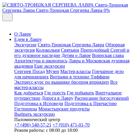
Свято-Троицкая
Сергиева Лавра
Свято-Троицкая Сергиева Лавра
0%
О Лавре
Едем в Лавру
Экскурсии
Свято-Троицкая Сергиева Лавра
Обзорная
экскурсия
Колокольня
Святыни
Преподобный Сергий и
его духовное наследие
Детям о Лавре
Воинская слава
Архитектура и иконопись
Лавра и Московская духовная
академия
Еще экскурсии
Сергиев Посад
Музеи
Мастер-классы
Гончарное дело
для начинающих
Витражи в технике Тиффани
Экспресс-курс по вышивке бисером вприкреп
Все
мастер-классы
Как добраться
Где поесть
Где побывать
Виртуальное
путешествие
Дорога в Лавру
Расписание богослужений
Подготовка к Исповеди
Подготовка к Причастию
Гостиницы
Монастырские продукты
Выбрать экскурсию
Паломнический центр
+7 (496) 540-57-21
+7 (910) 471-01-70
Режим работы: с 08:00 до 18:00