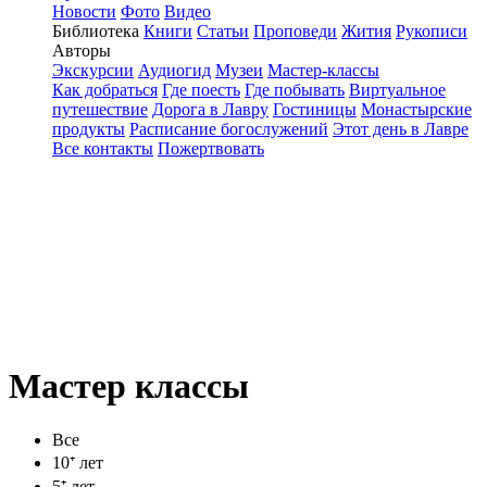
Новости
Фото
Видео
Библиотека
Книги
Статьи
Проповеди
Жития
Рукописи
Авторы
Экскурсии
Аудиогид
Музеи
Мастер-классы
Как добраться
Где поесть
Где побывать
Виртуальное
путешествие
Дорога в Лавру
Гостиницы
Монастырские
продукты
Расписание богослужений
Этот день в Лавре
Все контакты
Пожертвовать
Мастер классы
Все
10⁺ лет
5⁺ лет