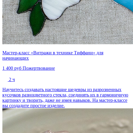
Мастер-класс «Витражи в технике Тиффани» для
начинающих
1 400 руб
Пожертвование
2 ч
Научитесь создавать настоящие шедевры из разрозненных
кусочков разноцветного стекла, соединять их в гармоничную
картинку и творить, даже не имея навыков. На мастер-классе
вы создадите простое изделие.