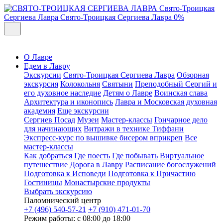
Свято-Троицкая
Сергиева Лавра
Свято-Троицкая Сергиева Лавра
0%
О Лавре
Едем в Лавру
Экскурсии
Свято-Троицкая Сергиева Лавра
Обзорная
экскурсия
Колокольня
Святыни
Преподобный Сергий и
его духовное наследие
Детям о Лавре
Воинская слава
Архитектура и иконопись
Лавра и Московская духовная
академия
Еще экскурсии
Сергиев Посад
Музеи
Мастер-классы
Гончарное дело
для начинающих
Витражи в технике Тиффани
Экспресс-курс по вышивке бисером вприкреп
Все
мастер-классы
Как добраться
Где поесть
Где побывать
Виртуальное
путешествие
Дорога в Лавру
Расписание богослужений
Подготовка к Исповеди
Подготовка к Причастию
Гостиницы
Монастырские продукты
Выбрать экскурсию
Паломнический центр
+7 (496) 540-57-21
+7 (910) 471-01-70
Режим работы: с 08:00 до 18:00