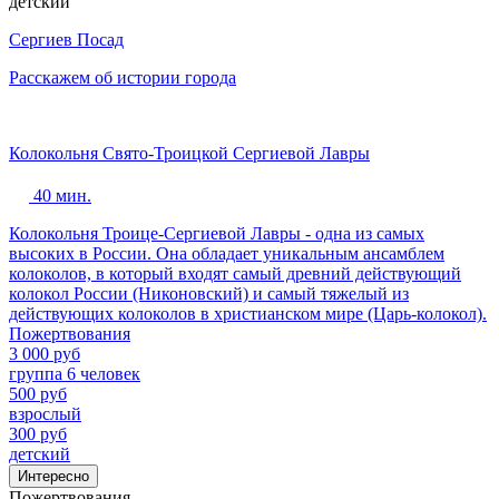
детский
Сергиев Посад
Расскажем об истории города
Колокольня Свято-Троицкой Сергиевой Лавры
40 мин.
Колокольня Троице-Сергиевой Лавры - одна из самых
высоких в России. Она обладает уникальным ансамблем
колоколов, в который входят самый древний действующий
колокол России (Никоновский) и самый тяжелый из
действующих колоколов в христианском мире (Царь-колокол).
Пожертвования
3 000 руб
группа 6 человек
500 руб
взрослый
300 руб
детский
Интересно
Пожертвования