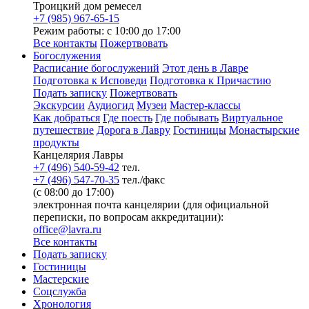
Троицкий дом ремесел
+7 (985) 967-65-15
Режим работы: с 10:00 до 17:00
Все контакты
Пожертвовать
Богослужения
Расписание богослужений
Этот день в Лавре
Подготовка к Исповеди
Подготовка к Причастию
Подать записку
Пожертвовать
Экскурсии
Аудиогид
Музеи
Мастер-классы
Как добраться
Где поесть
Где побывать
Виртуальное
путешествие
Дорога в Лавру
Гостиницы
Монастырские
продукты
Канцелярия Лавры
+7 (496) 540-59-42
тел.
+7 (496) 547-70-35
тел./факс
(с 08:00 до 17:00)
электронная почта канцелярии (для официальной
переписки, по вопросам аккредитации):
office@lavra.ru
Все контакты
Подать записку
Гостиницы
Мастерские
Соцслужба
Хронология