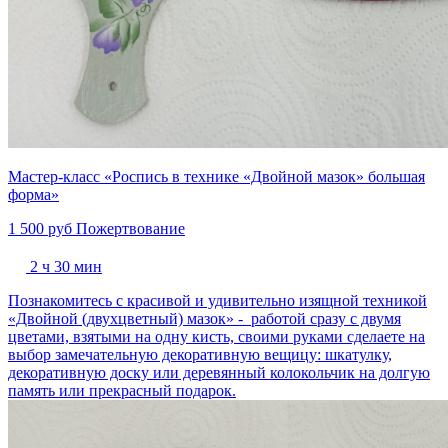
Мастер-класс «Роспись в технике «Двойной мазок» большая
форма»
1 500 руб
Пожертвование
2 ч 30 мин
Познакомитесь с красивой и удивительно изящной техникой
«Двойной (двухцветный) мазок» - работой сразу с двумя
цветами, взятыми на одну кисть, своими руками сделаете на
выбор замечательную декоративную вещицу: шкатулку,
декоративную доску или деревянный колокольчик на долгую
память или прекрасный подарок.