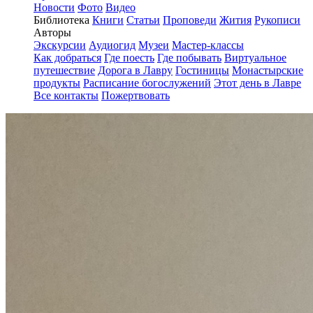
Новости
Фото
Видео
Библиотека
Книги
Статьи
Проповеди
Жития
Рукописи
Авторы
Экскурсии
Аудиогид
Музеи
Мастер-классы
Как добраться
Где поесть
Где побывать
Виртуальное
путешествие
Дорога в Лавру
Гостиницы
Монастырские
продукты
Расписание богослужений
Этот день в Лавре
Все контакты
Пожертвовать