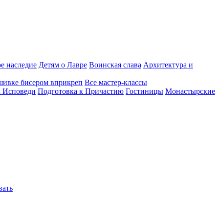
е наследие
Детям о Лавре
Воинская слава
Архитектура и
шивке бисером вприкреп
Все мастер-классы
к Исповеди
Подготовка к Причастию
Гостиницы
Монастырские
вать