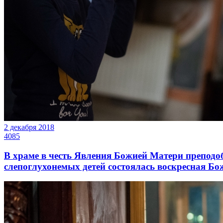
2 декабря 2018
4085
В храме в честь Явления Божией Матери преподо
слепоглухонемых детей состоялась воскресная Б