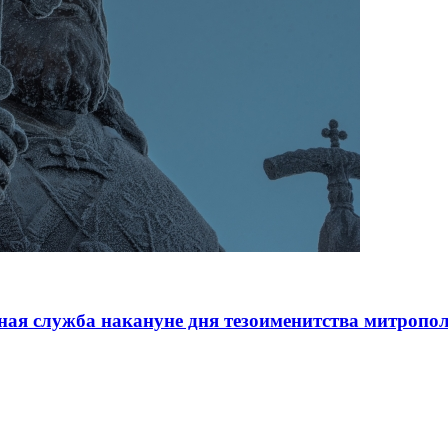
ая служба накануне дня тезоименитства митропо