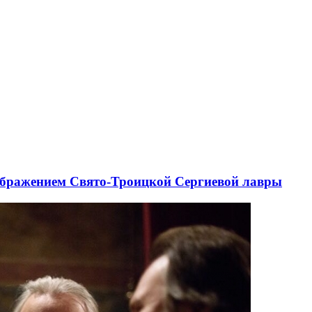
ображением Свято-Троицкой Сергиевой лавры