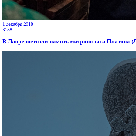
1 декабря 2018
3188
В Лавре почтили память митрополита Платона (Л