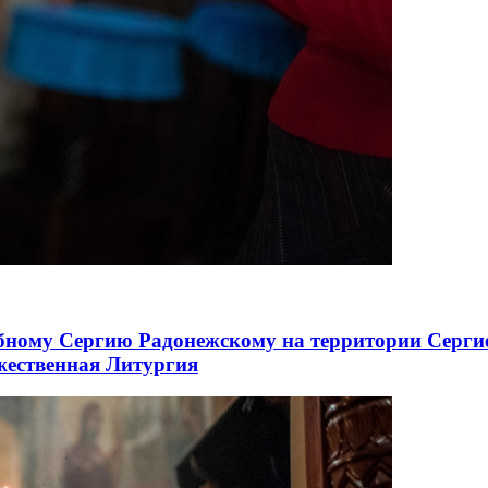
бному Сергию Радонежскому на территории Сергие
ожественная Литургия