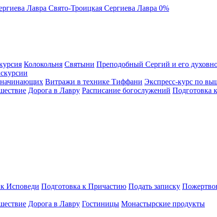
ергиева Лавра
Свято-Троицкая Сергиева Лавра
0%
курсия
Колокольня
Святыни
Преподобный Сергий и его духовно
кскурсии
я начинающих
Витражи в технике Тиффани
Экспресс-курс по вы
шествие
Дорога в Лавру
Расписание богослужений
Подготовка 
 к Исповеди
Подготовка к Причастию
Подать записку
Пожертво
шествие
Дорога в Лавру
Гостиницы
Монастырские продукты