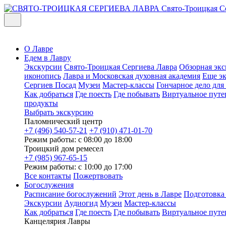
Свято-Троицкая С
О Лавре
Едем в Лавру
Экскурсии
Свято-Троицкая Сергиева Лавра
Обзорная экс
иконопись
Лавра и Московская духовная академия
Еще э
Сергиев Посад
Музеи
Мастер-классы
Гончарное дело дл
Как добраться
Где поесть
Где побывать
Виртуальное путе
продукты
Выбрать экскурсию
Паломнический центр
+7 (496) 540-57-21
+7 (910) 471-01-70
Режим работы: с 08:00 до 18:00
Троицкий дом ремесел
+7 (985) 967-65-15
Режим работы: с 10:00 до 17:00
Все контакты
Пожертвовать
Богослужения
Расписание богослужений
Этот день в Лавре
Подготовка
Экскурсии
Аудиогид
Музеи
Мастер-классы
Как добраться
Где поесть
Где побывать
Виртуальное путе
Канцелярия Лавры