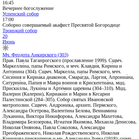
16:45
Вечернее богослужение
Успенский собор
17:00
Соборно совершаемый акафист Пресвятой Богородице
Троицкий собор
20
Июнь
Мч. Феодота Анкирского (303)
Прав. Павла Таганрогского (прославление 1999). Сщмч.
Маркелли́на, папы Римского, и мчч. Клавди́я, Кири́на и
Антонина (304). Сщмч. Маркелла, папы Римского, мчч.
Сиси́ния и Кириа́ка диаконов, Смара́гда, Ла́ргия, Апрониа́на,
Сатурни́на, Па́пия и Мавра воинов и Крискентиа́на, мцц.
Приски́ллы, Луки́ны и Арте́мии царевны (304–310). Мцц.
Валерии (Калерии), Кириаки́и и Марии в Кесарии
Палестинской (284–305). Собор святых Ивановской
митрополии. Сщмчч. Андрони́ка, архиеп. Пермского,
Александра Осетрова, Валентина Белова, Вениамина
Луканина, Виктора Никифорова, Александра Махетова,
Владимира Белозерова, Игнатия Якимова, Михаила Денисова,
Николая Онянова, Павла Соколова, Александра
Преображенского, Николая Рождественского, Николая
Конюхова пресвитеров и мч. Александра Зуева (1918); сщмч.