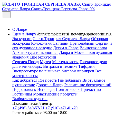
Свято-Троицкая
Сергиева Лавра
Свято-Троицкая Сергиева Лавра
0%
О Лавре
Едем в Лавру
/bitrix/templates/stsl_new/img/sprite/sprite.svg
Экскурсии
Свято-Троицкая Сергиева Лавра
Обзорная
экскурсия
Колокольня
Святыни
Преподобный Сергий и
его духовное наследие
Детям о Лавре
Воинская слава
Архитектура и иконопись
Лавра и Московская духовная
академия
Еще экскурсии
Сергиев Посад
Музеи
Мастер-классы
Гончарное дело
для начинающих
Витражи в технике Тиффани
Экспресс-курс по вышивке бисером вприкреп
Все
мастер-классы
Как добраться
Где поесть
Где побывать
Виртуальное
путешествие
Дорога в Лавру
Расписание богослужений
Подготовка к Исповеди
Подготовка к Причастию
Гостиницы
Монастырские продукты
Выбрать экскурсию
Паломнический центр
+7 (496) 540-57-21
+7 (910) 471-01-70
Режим работы: с 08:00 до 18:00