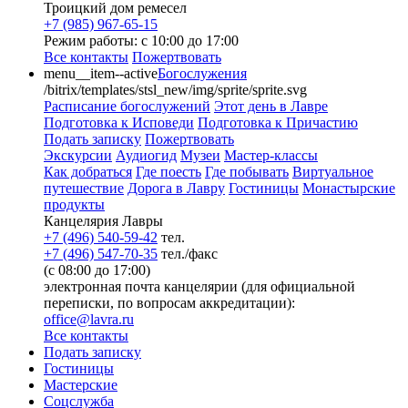
Троицкий дом ремесел
+7 (985) 967-65-15
Режим работы: с 10:00 до 17:00
Все контакты
Пожертвовать
menu__item--active
Богослужения
/bitrix/templates/stsl_new/img/sprite/sprite.svg
Расписание богослужений
Этот день в Лавре
Подготовка к Исповеди
Подготовка к Причастию
Подать записку
Пожертвовать
Экскурсии
Аудиогид
Музеи
Мастер-классы
Как добраться
Где поесть
Где побывать
Виртуальное
путешествие
Дорога в Лавру
Гостиницы
Монастырские
продукты
Канцелярия Лавры
+7 (496) 540-59-42
тел.
+7 (496) 547-70-35
тел./факс
(с 08:00 до 17:00)
электронная почта канцелярии (для официальной
переписки, по вопросам аккредитации):
office@lavra.ru
Все контакты
Подать записку
Гостиницы
Мастерские
Соцслужба