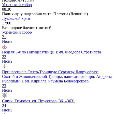
Поздняя Литургия
Успенский собор
08:30
Панихида у надгробия митр. Платона (Левшина)
Духовской храм
17:00
Всенощное бдение с литией
Успенский собор
21
Июнь
Неделя 3-я по Пятидесятнице. Вмч. Феодора Стратилата
22
Июнь
Принесение в Свято-Троицкую Сергиеву Лавру образа
Святой и Живоначальной Троицы, написанного прп. Андреем
Рублевым. Прп. Кирилла, игумена Белоезе́рского
23
Июнь
Сщмч. Тимофея, еп. Прусского (361–363).
24
Июнь