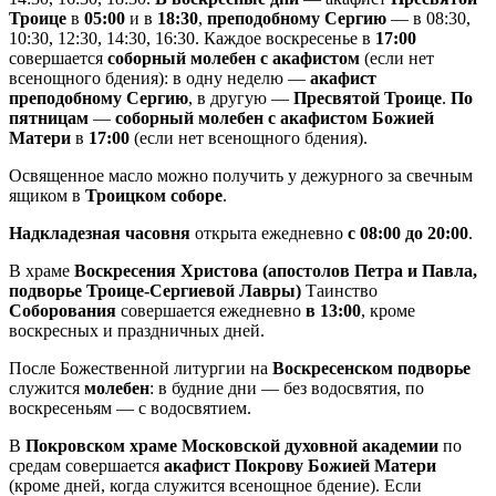
Троице
в
05:00
и в
18:30
,
преподобному Сергию
— в 08:30,
10:30, 12:30, 14:30, 16:30. Каждое воскресенье в
17:00
совершается
соборный молебен с акафистом
(если нет
всенощного бдения): в одну неделю —
акафист
преподобному Сергию
, в другую —
Пресвятой Троице
.
По
пятницам
—
соборный молебен с акафистом Божией
Матери
в
17:00
(если нет всенощного бдения).
Освященное масло можно получить у дежурного за свечным
ящиком в
Троицком соборе
.
Надкладезная часовня
открыта ежедневно
с 08:00 до 20:00
.
В храме
Воскресения Христова (апостолов Петра и Павла,
подворье Троице-Сергиевой Лавры)
Таинство
Соборования
совершается ежедневно
в 13:00
, кроме
воскресных и праздничных дней.
После Божественной литургии на
Воскресенском подворье
служится
молебен
: в будние дни — без водосвятия, по
воскресеньям — с водосвятием.
В
Покровском храме Московской духовной академии
по
средам совершается
акафист Покрову Божией Матери
(кроме дней, когда служится всенощное бдение). Если