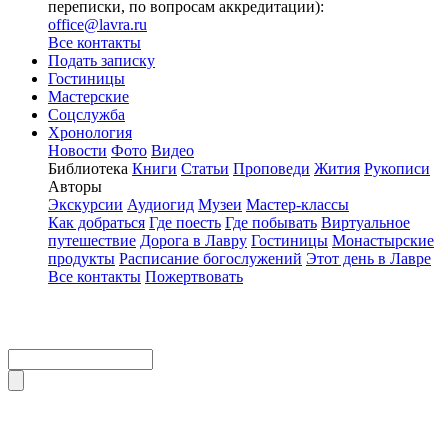
переписки, по вопросам аккредитации):
office@lavra.ru
Все контакты
Подать записку
Гостиницы
Мастерские
Соцслужба
Хронология
Новости
Фото
Видео
Библиотека
Книги
Статьи
Проповеди
Жития
Рукописи
Авторы
Экскурсии
Аудиогид
Музеи
Мастер-классы
Как добраться
Где поесть
Где побывать
Виртуальное
путешествие
Дорога в Лавру
Гостиницы
Монастырские
продукты
Расписание богослужений
Этот день в Лавре
Все контакты
Пожертвовать