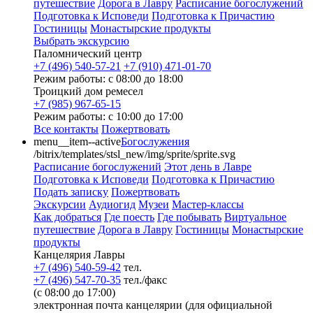
путешествие
Дорога в Лавру
Расписание богослужений
Подготовка к Исповеди
Подготовка к Причастию
Гостиницы
Монастырские продукты
Выбрать экскурсию
Паломнический центр
+7 (496) 540-57-21
+7 (910) 471-01-70
Режим работы: с 08:00 до 18:00
Троицкий дом ремесел
+7 (985) 967-65-15
Режим работы: с 10:00 до 17:00
Все контакты
Пожертвовать
menu__item--active
Богослужения
/bitrix/templates/stsl_new/img/sprite/sprite.svg
Расписание богослужений
Этот день в Лавре
Подготовка к Исповеди
Подготовка к Причастию
Подать записку
Пожертвовать
Экскурсии
Аудиогид
Музеи
Мастер-классы
Как добраться
Где поесть
Где побывать
Виртуальное
путешествие
Дорога в Лавру
Гостиницы
Монастырские
продукты
Канцелярия Лавры
+7 (496) 540-59-42
тел.
+7 (496) 547-70-35
тел./факс
(с 08:00 до 17:00)
электронная почта канцелярии (для официальной