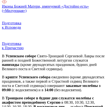
Иконы Божией Матери, именуемой «Достойно есть»
(«Милующая»)
Подготовка
к Исповеди
Подготовка
к Причастию
В
Успенском соборе
Свято-Троицкой Сергиевой Лавры после
ранней и поздней Божественной литургии служатся
панихиды
(кроме двунадесятых праздников, будних дней
Великого поста и Светлой седмицы).
В
крипте Успенского собора
ежедневно (кроме двунадесятых
праздников, а также первой и Страстной седмиц Великого
поста и Светлой седмицы) совершают
заказные молебны
в
09:00
(с водосвятием) и в
14:00
(без водосвятия).
В
Троицком соборе в будние дни служатся молебны с
акафистом преподобному Сергию
в 08:30, 10:30, 12:30,
14:30, 16:30, 18:30.
В воскресные дни
— акафист
Пресвятой