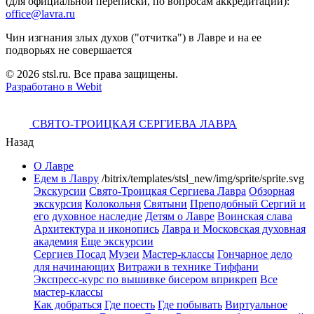
(для официальной переписки, по вопросам аккредитации):
office@lavra.ru
Чин изгнания злых духов ("отчитка") в Лавре и на ее
подворьях не совершается
© 2026 stsl.ru. Все права защищены.
Разработано в Webit
СВЯТО-ТРОИЦКАЯ СЕРГИЕВА ЛАВРА
Назад
О Лавре
Едем в Лавру
/bitrix/templates/stsl_new/img/sprite/sprite.svg
Экскурсии
Свято-Троицкая Сергиева Лавра
Обзорная
экскурсия
Колокольня
Святыни
Преподобный Сергий и
его духовное наследие
Детям о Лавре
Воинская слава
Архитектура и иконопись
Лавра и Московская духовная
академия
Еще экскурсии
Сергиев Посад
Музеи
Мастер-классы
Гончарное дело
для начинающих
Витражи в технике Тиффани
Экспресс-курс по вышивке бисером вприкреп
Все
мастер-классы
Как добраться
Где поесть
Где побывать
Виртуальное