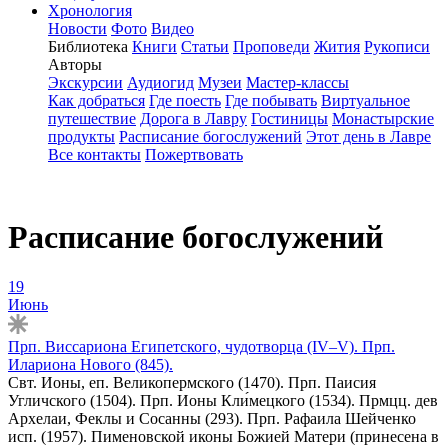
Хронология
Новости
Фото
Видео
Библиотека
Книги
Статьи
Проповеди
Жития
Рукописи
Авторы
Экскурсии
Аудиогид
Музеи
Мастер-классы
Как добраться
Где поесть
Где побывать
Виртуальное
путешествие
Дорога в Лавру
Гостиницы
Монастырские
продукты
Расписание богослужений
Этот день в Лавре
Все контакты
Пожертвовать
Расписание богослужений
19
Июнь
Прп. Виссариона Египетского, чудотворца (IV–V). Прп.
Илариона Нового (845).
Свт. Ионы, еп. Великопермского (1470). Прп. Паисия
Угличского (1504). Прп. Ионы Кли́мецкого (1534). Прмцц. дев
Архелаи, Феклы и Сосанны (293). Прп. Рафаила Шейченко
исп. (1957). Пименовской иконы Божией Матери (принесена в