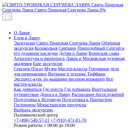
Свято-Троицкая
Сергиева Лавра
Свято-Троицкая Сергиева Лавра
0%
О Лавре
Едем в Лавру
Экскурсии
Свято-Троицкая Сергиева Лавра
Обзорная
экскурсия
Колокольня
Святыни
Преподобный Сергий и
его духовное наследие
Детям о Лавре
Воинская слава
Архитектура и иконопись
Лавра и Московская духовная
академия
Еще экскурсии
Сергиев Посад
Музеи
Мастер-классы
Гончарное дело
для начинающих
Витражи в технике Тиффани
Экспресс-курс по вышивке бисером вприкреп
Все
мастер-классы
Как добраться
Где поесть
Где побывать
Виртуальное
путешествие
Дорога в Лавру
Расписание богослужений
Подготовка к Исповеди
Подготовка к Причастию
Гостиницы
Монастырские продукты
Выбрать экскурсию
Паломнический центр
+7 (496) 540-57-21
+7 (910) 471-01-70
Режим работы: с 08:00 до 18:00