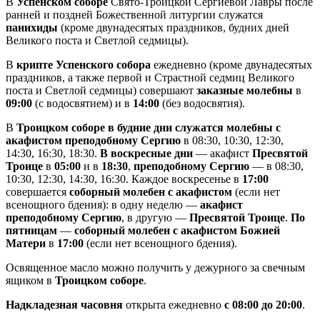
В
Успенском соборе
Свято-Троицкой Сергиевой Лавры после
ранней и поздней Божественной литургии служатся
панихиды
(кроме двунадесятых праздников, будних дней
Великого поста и Светлой седмицы).
В
крипте Успенского собора
ежедневно (кроме двунадесятых
праздников, а также первой и Страстной седмиц Великого
поста и Светлой седмицы) совершают
заказные молебны
в
09:00
(с водосвятием) и в
14:00
(без водосвятия).
В
Троицком соборе в будние дни служатся молебны с
акафистом преподобному Сергию
в 08:30, 10:30, 12:30,
14:30, 16:30, 18:30.
В воскресные дни
— акафист
Пресвятой
Троице
в
05:00
и в
18:30
,
преподобному Сергию
— в 08:30,
10:30, 12:30, 14:30, 16:30. Каждое воскресенье в
17:00
совершается
соборный молебен с акафистом
(если нет
всенощного бдения): в одну неделю —
акафист
преподобному Сергию
, в другую —
Пресвятой Троице
.
По
пятницам
—
соборный молебен с акафистом Божией
Матери
в
17:00
(если нет всенощного бдения).
Освященное масло можно получить у дежурного за свечным
ящиком в
Троицком соборе
.
Надкладезная часовня
открыта ежедневно
с 08:00 до 20:00
.