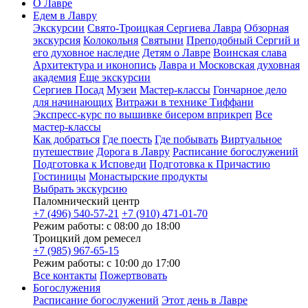
О Лавре
Едем в Лавру
Экскурсии
Свято-Троицкая Сергиева Лавра
Обзорная
экскурсия
Колокольня
Святыни
Преподобный Сергий и
его духовное наследие
Детям о Лавре
Воинская слава
Архитектура и иконопись
Лавра и Московская духовная
академия
Еще экскурсии
Сергиев Посад
Музеи
Мастер-классы
Гончарное дело
для начинающих
Витражи в технике Тиффани
Экспресс-курс по вышивке бисером вприкреп
Все
мастер-классы
Как добраться
Где поесть
Где побывать
Виртуальное
путешествие
Дорога в Лавру
Расписание богослужений
Подготовка к Исповеди
Подготовка к Причастию
Гостиницы
Монастырские продукты
Выбрать экскурсию
Паломнический центр
+7 (496) 540-57-21
+7 (910) 471-01-70
Режим работы: с 08:00 до 18:00
Троицкий дом ремесел
+7 (985) 967-65-15
Режим работы: с 10:00 до 17:00
Все контакты
Пожертвовать
Богослужения
Расписание богослужений
Этот день в Лавре