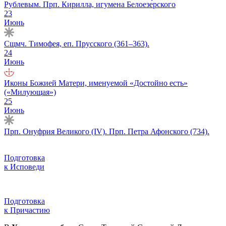
Рублевым. Прп. Кирилла, игумена Белоезе́рского
23
Июнь
Сщмч. Тимофея, еп. Прусского (361–363).
24
Июнь
Иконы Божией Матери, именуемой «Достойно есть»
(«Милующая»)
25
Июнь
Прп. Онуфрия Великого (IV). Прп. Петра Афонского (734).
Подготовка
к Исповеди
Подготовка
к Причастию