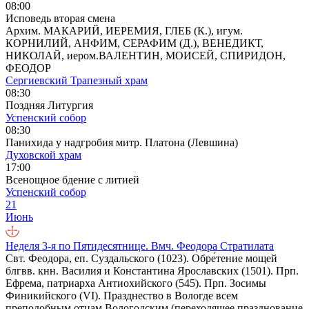
08:00
Исповедь вторая смена
Архим. МАКАРИЙ, ИЕРЕМИЯ, ГЛЕБ (К.), игум.
КОРНИЛИЙ, АНФИМ, СЕРАФИМ (Д.), ВЕНЕДИКТ,
НИКОЛАЙ, иером.ВАЛЕНТИН, МОИСЕЙ, СПИРИДОН,
ФЕОДОР
Сергиевский Трапезный храм
08:30
Поздняя Литургия
Успенский собор
08:30
Панихида у надгробия митр. Платона (Левшина)
Духовской храм
17:00
Всенощное бдение с литией
Успенский собор
21
Июнь
Неделя 3-я по Пятидесятнице. Вмч. Феодора Стратилата
Свт. Феодора, еп. Суздальского (1023). Обре́тение мощей
блгвв. кнн. Василия и Константина Ярославских (1501). Прп.
Ефрема, патриарха Антиохийского (545). Прп. Зосимы
Финикийского (VI). Празднество в Вологде всем
преподобным отцам Вологодским (переходящее празднование