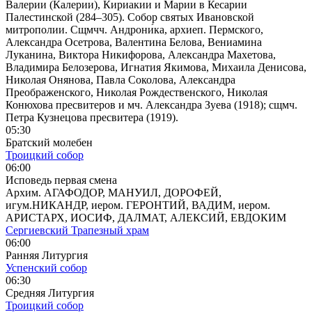
Валерии (Калерии), Кириаки́и и Марии в Кесарии
Палестинской (284–305). Собор святых Ивановской
митрополии. Сщмчч. Андрони́ка, архиеп. Пермского,
Александра Осетрова, Валентина Белова, Вениамина
Луканина, Виктора Никифорова, Александра Махетова,
Владимира Белозерова, Игнатия Якимова, Михаила Денисова,
Николая Онянова, Павла Соколова, Александра
Преображенского, Николая Рождественского, Николая
Конюхова пресвитеров и мч. Александра Зуева (1918); сщмч.
Петра Кузнецова пресвитера (1919).
05:30
Братский молебен
Троицкий собор
06:00
Исповедь первая смена
Архим. АГАФОДОР, МАНУИЛ, ДОРОФЕЙ,
игум.НИКАНДР, иером. ГЕРОНТИЙ, ВАДИМ, иером.
АРИСТАРХ, ИОСИФ, ДАЛМАТ, АЛЕКСИЙ, ЕВДОКИМ
Сергиевский Трапезный храм
06:00
Ранняя Литургия
Успенский собор
06:30
Средняя Литургия
Троицкий собор