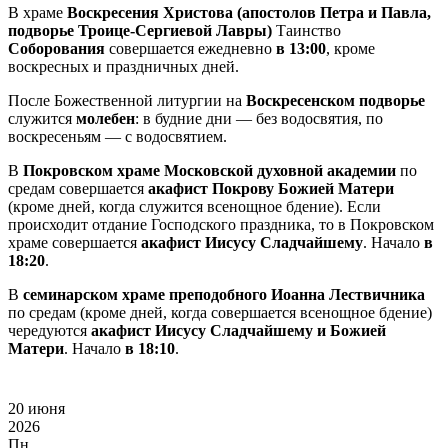
В храме
Воскресения Христова (апостолов Петра и Павла,
подворье Троице-Сергиевой Лавры)
Таинство
Соборования
совершается ежедневно
в 13:00
, кроме
воскресных и праздничных дней.
После Божественной литургии на
Воскресенском подворье
служится
молебен
: в будние дни — без водосвятия, по
воскресеньям — с водосвятием.
В
Покровском храме Московской духовной академии
по
средам совершается
акафист Покрову Божией Матери
(кроме дней, когда служится всенощное бдение). Если
происходит отдание Господского праздника, то в Покровском
храме совершается
акафист Иисусу Сладчайшему
. Начало
в
18:20
.
В
семинарском храме преподобного Иоанна Лествичника
по средам (кроме дней, когда совершается всенощное бдение)
чередуются
акафист Иисусу Сладчайшему и Божией
Матери
. Начало
в 18:10
.
20 июня
2026
Пн