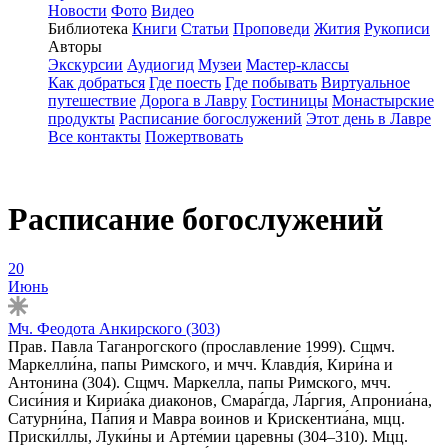
Новости
Фото
Видео
Библиотека
Книги
Статьи
Проповеди
Жития
Рукописи
Авторы
Экскурсии
Аудиогид
Музеи
Мастер-классы
Как добраться
Где поесть
Где побывать
Виртуальное
путешествие
Дорога в Лавру
Гостиницы
Монастырские
продукты
Расписание богослужений
Этот день в Лавре
Все контакты
Пожертвовать
Расписание богослужений
20
Июнь
Мч. Феодота Анкирского (303)
Прав. Павла Таганрогского (прославление 1999). Сщмч.
Маркелли́на, папы Римского, и мчч. Клавди́я, Кири́на и
Антонина (304). Сщмч. Маркелла, папы Римского, мчч.
Сиси́ния и Кириа́ка диаконов, Смара́гда, Ла́ргия, Апрониа́на,
Сатурни́на, Па́пия и Мавра воинов и Крискентиа́на, мцц.
Приски́ллы, Луки́ны и Арте́мии царевны (304–310). Мцц.