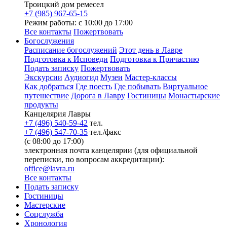
Троицкий дом ремесел
+7 (985) 967-65-15
Режим работы: с 10:00 до 17:00
Все контакты
Пожертвовать
Богослужения
Расписание богослужений
Этот день в Лавре
Подготовка к Исповеди
Подготовка к Причастию
Подать записку
Пожертвовать
Экскурсии
Аудиогид
Музеи
Мастер-классы
Как добраться
Где поесть
Где побывать
Виртуальное
путешествие
Дорога в Лавру
Гостиницы
Монастырские
продукты
Канцелярия Лавры
+7 (496) 540-59-42
тел.
+7 (496) 547-70-35
тел./факс
(с 08:00 до 17:00)
электронная почта канцелярии (для официальной
переписки, по вопросам аккредитации):
office@lavra.ru
Все контакты
Подать записку
Гостиницы
Мастерские
Соцслужба
Хронология