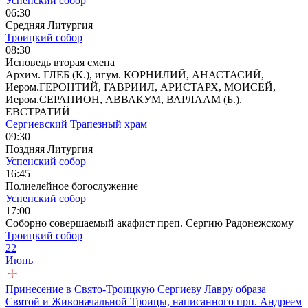
Успенский собор
06:30
Средняя Литургия
Троицкий собор
08:30
Исповедь вторая смена
Архим. ГЛЕБ (К.), игум. КОРНИЛИЙ, АНАСТАСИЙ,
Иером.ГЕРОНТИЙ, ГАВРИИЛ, АРИСТАРХ, МОИСЕЙ,
Иером.СЕРАПИОН, АВВАКУМ, ВАРЛААМ (Б.).
ЕВСТРАТИЙ
Сергиевский Трапезный храм
09:30
Поздняя Литургия
Успенский собор
16:45
Полиелейное богослужение
Успенский собор
17:00
Соборно совершаемый акафист преп. Сергию Радонежскому
Троицкий собор
22
Июнь
Принесение в Свято-Троицкую Сергиеву Лавру образа
Святой и Живоначальной Троицы, написанного прп. Андреем