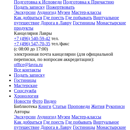
Подготовка к Исповеди
Подготовка к Причастию
Подать записку
Пожертвовать
Экскурсии
Аудиогид
Музеи
Мастер-классы
Как добраться
Где поесть
Где побывать
Виртуальное
путешествие
Дорога в Лавру
Гостиницы
Монастырские
продукты
Канцелярия Лавры
+7 (496) 540-59-42
тел.
+7 (496) 547-70-35
тел./факс
(с 08:00 до 17:00)
электронная почта канцелярии (для официальной
переписки, по вопросам аккредитации):
office@lavra.ru
Все контакты
Подать записку
Гостиницы
Мастерские
Соцслужба
Хронология
Новости
Фото
Видео
Библиотека
Книги
Статьи
Проповеди
Жития
Рукописи
Авторы
Экскурсии
Аудиогид
Музеи
Мастер-классы
Как добраться
Где поесть
Где побывать
Виртуальное
путешествие
Дорога в Лавру
Гостиницы
Монастырские