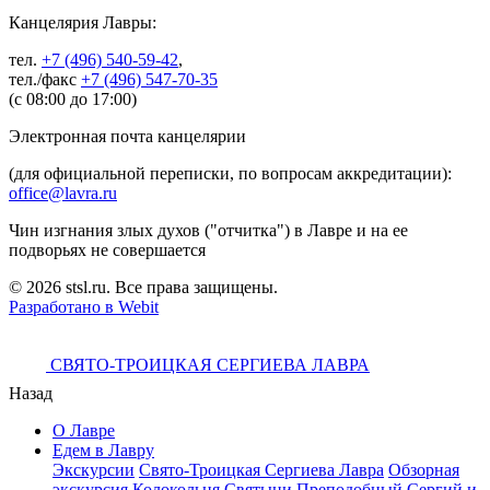
Канцелярия Лавры:
тел.
+7 (496) 540-59-42
,
тел./факс
+7 (496) 547-70-35
(с 08:00 до 17:00)
Электронная почта канцелярии
(для официальной переписки, по вопросам аккредитации):
office@lavra.ru
Чин изгнания злых духов ("отчитка") в Лавре и на ее
подворьях не совершается
© 2026 stsl.ru. Все права защищены.
Разработано в Webit
СВЯТО-ТРОИЦКАЯ СЕРГИЕВА ЛАВРА
Назад
О Лавре
Едем в Лавру
Экскурсии
Свято-Троицкая Сергиева Лавра
Обзорная
экскурсия
Колокольня
Святыни
Преподобный Сергий и