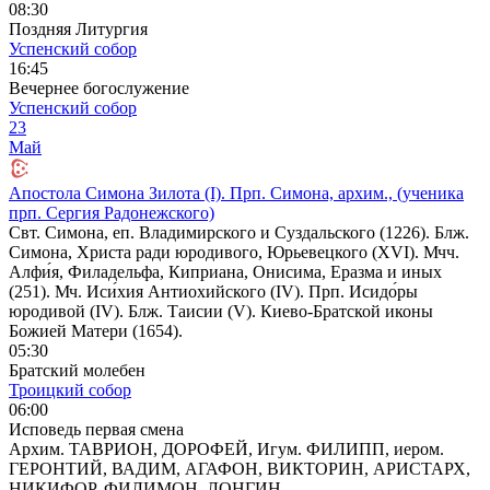
08:30
Поздняя Литургия
Успенский собор
16:45
Вечернее богослужение
Успенский собор
23
Май
Апостола Симона Зилота (I). Прп. Симона, архим., (ученика
прп. Сергия Радонежского)
Свт. Симона, еп. Владимирского и Суздальского (1226). Блж.
Симона, Христа ради юродивого, Юрьевецкого (XVI). Мчч.
Алфи́я, Филадельфа, Киприана, Онисима, Еразма и иных
(251). Мч. Иси́хия Антиохийского (IV). Прп. Исидо́ры
юродивой (IV). Блж. Таисии (V). Киево-Братской иконы
Божией Матери (1654).
05:30
Братский молебен
Троицкий собор
06:00
Исповедь первая смена
Архим. ТАВРИОН, ДОРОФЕЙ, Игум. ФИЛИПП, иером.
ГЕРОНТИЙ, ВАДИМ, АГАФОН, ВИКТОРИН, АРИСТАРХ,
НИКИФОР, ФИЛИМОН, ЛОНГИН