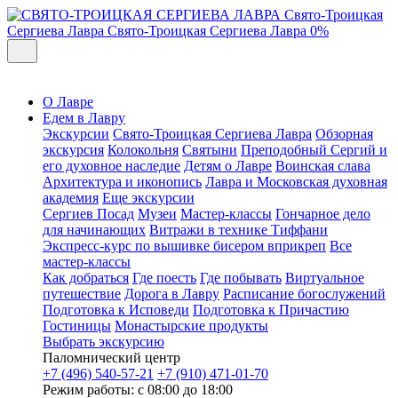
Свято-Троицкая
Сергиева Лавра
Свято-Троицкая Сергиева Лавра
0%
О Лавре
Едем в Лавру
Экскурсии
Свято-Троицкая Сергиева Лавра
Обзорная
экскурсия
Колокольня
Святыни
Преподобный Сергий и
его духовное наследие
Детям о Лавре
Воинская слава
Архитектура и иконопись
Лавра и Московская духовная
академия
Еще экскурсии
Сергиев Посад
Музеи
Мастер-классы
Гончарное дело
для начинающих
Витражи в технике Тиффани
Экспресс-курс по вышивке бисером вприкреп
Все
мастер-классы
Как добраться
Где поесть
Где побывать
Виртуальное
путешествие
Дорога в Лавру
Расписание богослужений
Подготовка к Исповеди
Подготовка к Причастию
Гостиницы
Монастырские продукты
Выбрать экскурсию
Паломнический центр
+7 (496) 540-57-21
+7 (910) 471-01-70
Режим работы: с 08:00 до 18:00