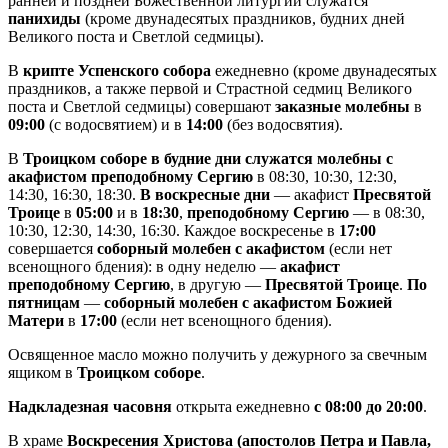
ранней и поздней Божественной литургии служатся
панихиды
(кроме двунадесятых праздников, будних дней
Великого поста и Светлой седмицы).
В
крипте Успенского собора
ежедневно (кроме двунадесятых
праздников, а также первой и Страстной седмиц Великого
поста и Светлой седмицы) совершают
заказные молебны
в
09:00
(с водосвятием) и в
14:00
(без водосвятия).
В
Троицком соборе в будние дни служатся молебны с
акафистом преподобному Сергию
в 08:30, 10:30, 12:30,
14:30, 16:30, 18:30.
В воскресные дни
— акафист
Пресвятой
Троице
в
05:00
и в
18:30
,
преподобному Сергию
— в 08:30,
10:30, 12:30, 14:30, 16:30. Каждое воскресенье в
17:00
совершается
соборный молебен с акафистом
(если нет
всенощного бдения): в одну неделю —
акафист
преподобному Сергию
, в другую —
Пресвятой Троице
.
По
пятницам
—
соборный молебен с акафистом Божией
Матери
в
17:00
(если нет всенощного бдения).
Освященное масло можно получить у дежурного за свечным
ящиком в
Троицком соборе
.
Надкладезная часовня
открыта ежедневно
с 08:00 до 20:00
.
В храме
Воскресения Христова (апостолов Петра и Павла,