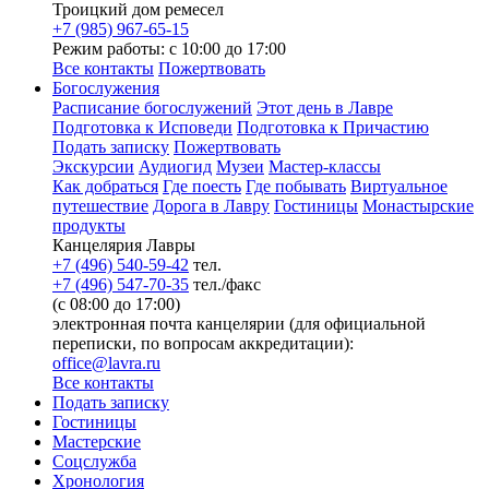
Троицкий дом ремесел
+7 (985) 967-65-15
Режим работы: с 10:00 до 17:00
Все контакты
Пожертвовать
Богослужения
Расписание богослужений
Этот день в Лавре
Подготовка к Исповеди
Подготовка к Причастию
Подать записку
Пожертвовать
Экскурсии
Аудиогид
Музеи
Мастер-классы
Как добраться
Где поесть
Где побывать
Виртуальное
путешествие
Дорога в Лавру
Гостиницы
Монастырские
продукты
Канцелярия Лавры
+7 (496) 540-59-42
тел.
+7 (496) 547-70-35
тел./факс
(с 08:00 до 17:00)
электронная почта канцелярии (для официальной
переписки, по вопросам аккредитации):
office@lavra.ru
Все контакты
Подать записку
Гостиницы
Мастерские
Соцслужба
Хронология