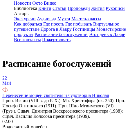
Новости
Фото
Видео
Библиотека
Книги
Статьи
Проповеди
Жития
Рукописи
Авторы
Экскурсии
Аудиогид
Музеи
Мастер-классы
Как добраться
Где поесть
Где побывать
Виртуальное
путешествие
Дорога в Лавру
Гостиницы
Монастырские
продукты
Расписание богослужений
Этот день в Лавре
Все контакты
Пожертвовать
Расписание богослужений
22
Май
Перенесение мощей святителя и чудотворца Николая
Прор. Исаии (VIII в. до Р. Х.). Мч. Христофора (ок. 250). Прп.
Иосифа Оптинского (1911). Прп. Шио Мгвимского (VI)
(Груз.). Сщмч. Димитрия Воскресенского пресвитера (1938);
сщмч. Василия Колосова пресвитера (1939).
02:00
Водосвятный молебен