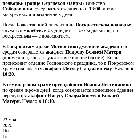
подворье Троице-Сергиевой Лавры)
Таинство
Соборования
совершается ежедневно
в 13:00
, кроме
воскресных и праздничных дней.
После Божественной литургии на
Воскресенском подворье
служится
молебен
: в будние дни — без водосвятия, по
воскресеньям — с водосвятием.
В
Покровском храме Московской духовной академии
по
средам совершается
акафист Покрову Божией Матери
(кроме дней, когда служится всенощное бдение). Если
происходит отдание Господского праздника, то в Покровском
храме совершается
акафист Иисусу Сладчайшему
. Начало
в
18:20
.
В
семинарском храме преподобного Иоанна Лествичника
по средам (кроме дней, когда совершается всенощное бдение)
чередуются
акафист Иисусу Сладчайшему и Божией
Матери
. Начало
в 18:10
.
22 мая
2026
Пн
Вт