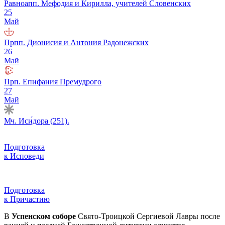
Равноапп. Мефодия и Кирилла, учи́телей Словенских
25
Май
Прпп. Дионисия и Антония Радонежских
26
Май
Прп. Епифания Премудрого
27
Май
Мч. Иси́дора (251).
Подготовка
к Исповеди
Подготовка
к Причастию
В
Успенском соборе
Свято-Троицкой Сергиевой Лавры после