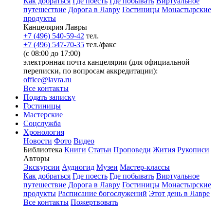
Как добраться
Где поесть
Где побывать
Виртуальное
путешествие
Дорога в Лавру
Гостиницы
Монастырские
продукты
Канцелярия Лавры
+7 (496) 540-59-42
тел.
+7 (496) 547-70-35
тел./факс
(с 08:00 до 17:00)
электронная почта канцелярии (для официальной
переписки, по вопросам аккредитации):
office@lavra.ru
Все контакты
Подать записку
Гостиницы
Мастерские
Соцслужба
Хронология
Новости
Фото
Видео
Библиотека
Книги
Статьи
Проповеди
Жития
Рукописи
Авторы
Экскурсии
Аудиогид
Музеи
Мастер-классы
Как добраться
Где поесть
Где побывать
Виртуальное
путешествие
Дорога в Лавру
Гостиницы
Монастырские
продукты
Расписание богослужений
Этот день в Лавре
Все контакты
Пожертвовать