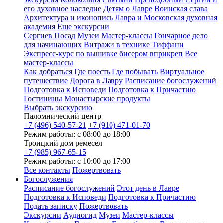
его духовное наследие
Детям о Лавре
Воинская слава
Архитектура и иконопись
Лавра и Московская духовная
академия
Еще экскурсии
Сергиев Посад
Музеи
Мастер-классы
Гончарное дело
для начинающих
Витражи в технике Тиффани
Экспресс-курс по вышивке бисером вприкреп
Все
мастер-классы
Как добраться
Где поесть
Где побывать
Виртуальное
путешествие
Дорога в Лавру
Расписание богослужений
Подготовка к Исповеди
Подготовка к Причастию
Гостиницы
Монастырские продукты
Выбрать экскурсию
Паломнический центр
+7 (496) 540-57-21
+7 (910) 471-01-70
Режим работы: с 08:00 до 18:00
Троицкий дом ремесел
+7 (985) 967-65-15
Режим работы: с 10:00 до 17:00
Все контакты
Пожертвовать
Богослужения
Расписание богослужений
Этот день в Лавре
Подготовка к Исповеди
Подготовка к Причастию
Подать записку
Пожертвовать
Экскурсии
Аудиогид
Музеи
Мастер-классы