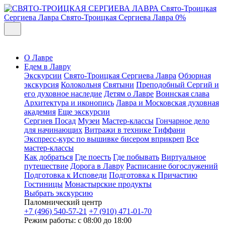
Свято-Троицкая
Сергиева Лавра
Свято-Троицкая Сергиева Лавра
0%
О Лавре
Едем в Лавру
Экскурсии
Свято-Троицкая Сергиева Лавра
Обзорная
экскурсия
Колокольня
Святыни
Преподобный Сергий и
его духовное наследие
Детям о Лавре
Воинская слава
Архитектура и иконопись
Лавра и Московская духовная
академия
Еще экскурсии
Сергиев Посад
Музеи
Мастер-классы
Гончарное дело
для начинающих
Витражи в технике Тиффани
Экспресс-курс по вышивке бисером вприкреп
Все
мастер-классы
Как добраться
Где поесть
Где побывать
Виртуальное
путешествие
Дорога в Лавру
Расписание богослужений
Подготовка к Исповеди
Подготовка к Причастию
Гостиницы
Монастырские продукты
Выбрать экскурсию
Паломнический центр
+7 (496) 540-57-21
+7 (910) 471-01-70
Режим работы: с 08:00 до 18:00