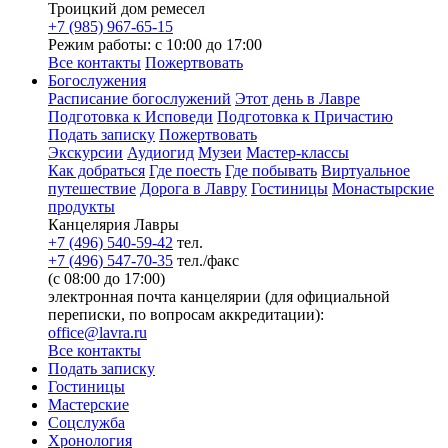
Троицкий дом ремесел
+7 (985) 967-65-15
Режим работы: с 10:00 до 17:00
Все контакты
Пожертвовать
Богослужения
Расписание богослужений
Этот день в Лавре
Подготовка к Исповеди
Подготовка к Причастию
Подать записку
Пожертвовать
Экскурсии
Аудиогид
Музеи
Мастер-классы
Как добраться
Где поесть
Где побывать
Виртуальное
путешествие
Дорога в Лавру
Гостиницы
Монастырские
продукты
Канцелярия Лавры
+7 (496) 540-59-42
тел.
+7 (496) 547-70-35
тел./факс
(с 08:00 до 17:00)
электронная почта канцелярии (для официальной
переписки, по вопросам аккредитации):
office@lavra.ru
Все контакты
Подать записку
Гостиницы
Мастерские
Соцслужба
Хронология