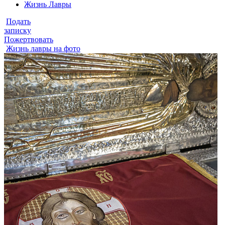
Жизнь Лавры
Подать
записку
Пожертвовать
Жизнь лавры на фото