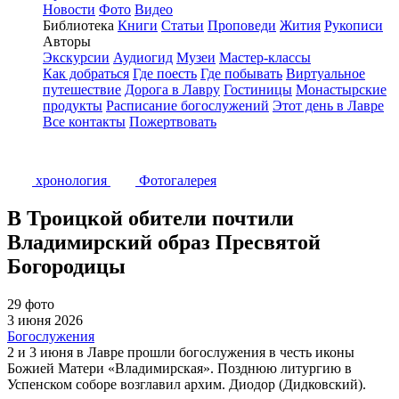
Новости
Фото
Видео
Библиотека
Книги
Статьи
Проповеди
Жития
Рукописи
Авторы
Экскурсии
Аудиогид
Музеи
Мастер-классы
Как добраться
Где поесть
Где побывать
Виртуальное
путешествие
Дорога в Лавру
Гостиницы
Монастырские
продукты
Расписание богослужений
Этот день в Лавре
Все контакты
Пожертвовать
хронология
Фотогалерея
В Троицкой обители почтили
Владимирский образ Пресвятой
Богородицы
29 фото
3 июня 2026
Богослужения
2 и 3 июня в Лавре прошли богослужения в честь иконы
Божией Матери «Владимирская». Позднюю литургию в
Успенском соборе возглавил архим. Диодор (Дидковский).