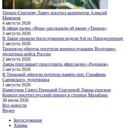
Троице-Сергиеву Лавру посетил архитектор Алексей
Мамонов
4 августа 2026
В эфире радио «Вера» рассказали об иконе «Троица»
3 августа 2026
В Лавре прошли богослужения недели 9-й по Пятидесятнице
2 августа 2026
Троицкую обитель посетили военнослужащие Воздушно-
десантных войск России
2 августа 2026
Лавра приглашает прослушать эфир радио «Радонеж»
2 августа 2026
В Троицкой обители почтили память прп. Серафима
Саровского, чудотворца
1 августа 2026
Наместник Свято-Троицкой Сергиевой Лавры епископ
Кирилл посетил русский приход в столице Малайзии
30 июля 2026
Все новости
Видео
Богослужения
Храмы