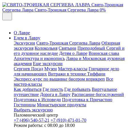
Свято-Троицкая
Сергиева Лавра
Свято-Троицкая Сергиева Лавра
0%
О Лавре
Едем в Лавру
Экскурсии
Свято-Троицкая Сергиева Лавра
Обзорная
экскурсия
Колокольня
Святыни
Преподобный Сергий и
его духовное наследие
Детям о Лавре
Воинская слава
Архитектура и иконопись
Лавра и Московская духовная
академия
Еще экскурсии
Сергиев Посад
Музеи
Мастер-классы
Гончарное дело
для начинающих
Витражи в технике Тиффани
Экспресс-курс по вышивке бисером вприкреп
Все
мастер-классы
Как добраться
Где поесть
Где побывать
Виртуальное
путешествие
Дорога в Лавру
Расписание богослужений
Подготовка к Исповеди
Подготовка к Причастию
Гостиницы
Монастырские продукты
Выбрать экскурсию
Паломнический центр
+7 (496) 540-57-21
+7 (910) 471-01-70
Режим работы: с 08:00 до 18:00