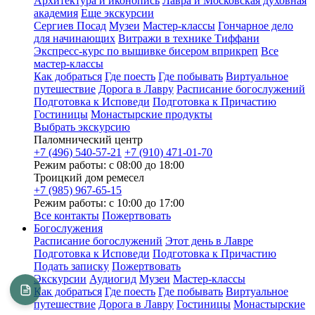
Архитектура и иконопись
Лавра и Московская духовная
академия
Еще экскурсии
Сергиев Посад
Музеи
Мастер-классы
Гончарное дело
для начинающих
Витражи в технике Тиффани
Экспресс-курс по вышивке бисером вприкреп
Все
мастер-классы
Как добраться
Где поесть
Где побывать
Виртуальное
путешествие
Дорога в Лавру
Расписание богослужений
Подготовка к Исповеди
Подготовка к Причастию
Гостиницы
Монастырские продукты
Выбрать экскурсию
Паломнический центр
+7 (496) 540-57-21
+7 (910) 471-01-70
Режим работы: с 08:00 до 18:00
Троицкий дом ремесел
+7 (985) 967-65-15
Режим работы: с 10:00 до 17:00
Все контакты
Пожертвовать
Богослужения
Расписание богослужений
Этот день в Лавре
Подготовка к Исповеди
Подготовка к Причастию
Подать записку
Пожертвовать
Экскурсии
Аудиогид
Музеи
Мастер-классы
Как добраться
Где поесть
Где побывать
Виртуальное
путешествие
Дорога в Лавру
Гостиницы
Монастырские