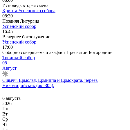
08:00
Исповедь вторая смена
Крипта Успенского собора
08:30
Поздняя Литургия
Успенский собор
16:45
Вечернее богослужение
Успенский собор
17:00
Соборно совершаемый акафист Пресвятой Богородице
Троицкий собор
08
Август
Сщмчч. Ермолая, Ермиппа и Ермокра́та, иереев
Никомидийских (ок. 305).
6 августа
2026
Пн
Вт
Ср
Чт
Пт