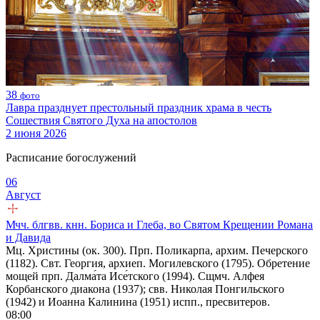
38
фото
Лавра празднует престольный праздник храма в честь
Сошествия Святого Духа на апостолов
2 июня 2026
Расписание богослужений
06
Август
Мчч. блгвв. кнн. Бориса и Глеба, во Святом Крещении Романа
и Давида
Мц. Христины (ок. 300). Прп. Поликарпа, архим. Печерского
(1182). Свт. Георгия, архиеп. Могилевского (1795). Обретение
мощей прп. Далма́та Исе́тского (1994). Сщмч. Алфея
Корбанского диакона (1937); свв. Николая Понгильского
(1942) и Иоанна Калинина (1951) испп., пресвитеров.
08:00