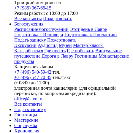
Троицкий дом ремесел
+7 (985) 967-65-15
Режим работы: с 10:00 до 17:00
Все контакты
Пожертвовать
Богослужения
Расписание богослужений
Этот день в Лавре
Подготовка к Исповеди
Подготовка к Причастию
Подать записку
Пожертвовать
Экскурсии
Аудиогид
Музеи
Мастер-классы
Как добраться
Где поесть
Где побывать
Виртуальное
путешествие
Дорога в Лавру
Гостиницы
Монастырские
продукты
Канцелярия Лавры
+7 (496) 540-59-42
тел.
+7 (496) 547-70-35
тел./факс
(с 08:00 до 17:00)
электронная почта канцелярии (для официальной
переписки, по вопросам аккредитации):
office@lavra.ru
Все контакты
Подать записку
Гостиницы
Мастерские
Соцслужба
Хронология