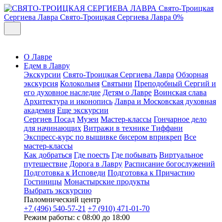
Свято-Троицкая
Сергиева Лавра
Свято-Троицкая Сергиева Лавра
0%
О Лавре
Едем в Лавру
Экскурсии
Свято-Троицкая Сергиева Лавра
Обзорная
экскурсия
Колокольня
Святыни
Преподобный Сергий и
его духовное наследие
Детям о Лавре
Воинская слава
Архитектура и иконопись
Лавра и Московская духовная
академия
Еще экскурсии
Сергиев Посад
Музеи
Мастер-классы
Гончарное дело
для начинающих
Витражи в технике Тиффани
Экспресс-курс по вышивке бисером вприкреп
Все
мастер-классы
Как добраться
Где поесть
Где побывать
Виртуальное
путешествие
Дорога в Лавру
Расписание богослужений
Подготовка к Исповеди
Подготовка к Причастию
Гостиницы
Монастырские продукты
Выбрать экскурсию
Паломнический центр
+7 (496) 540-57-21
+7 (910) 471-01-70
Режим работы: с 08:00 до 18:00