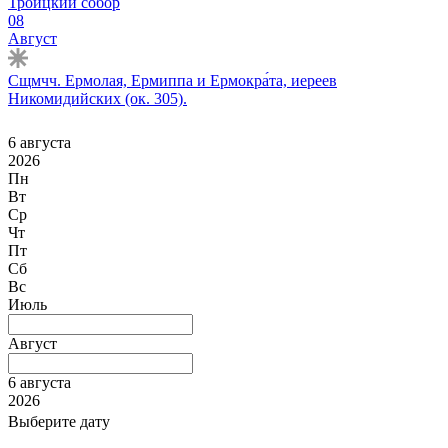
Троицкий собор
08
Август
Сщмчч. Ермолая, Ермиппа и Ермокра́та, иереев
Никомидийских (ок. 305).
6 августа
2026
Пн
Вт
Ср
Чт
Пт
Сб
Вс
Июль
Август
6 августа
2026
Выберите дату