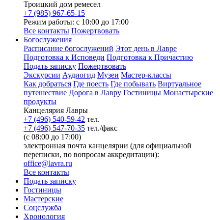
Троицкий дом ремесел
+7 (985) 967-65-15
Режим работы: с 10:00 до 17:00
Все контакты
Пожертвовать
Богослужения
Расписание богослужений
Этот день в Лавре
Подготовка к Исповеди
Подготовка к Причастию
Подать записку
Пожертвовать
Экскурсии
Аудиогид
Музеи
Мастер-классы
Как добраться
Где поесть
Где побывать
Виртуальное
путешествие
Дорога в Лавру
Гостиницы
Монастырские
продукты
Канцелярия Лавры
+7 (496) 540-59-42
тел.
+7 (496) 547-70-35
тел./факс
(с 08:00 до 17:00)
электронная почта канцелярии (для официальной
переписки, по вопросам аккредитации):
office@lavra.ru
Все контакты
Подать записку
Гостиницы
Мастерские
Соцслужба
Хронология