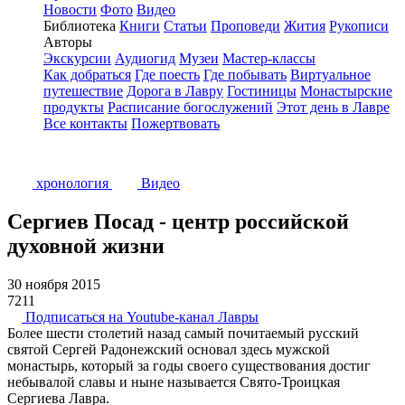
Новости
Фото
Видео
Библиотека
Книги
Статьи
Проповеди
Жития
Рукописи
Авторы
Экскурсии
Аудиогид
Музеи
Мастер-классы
Как добраться
Где поесть
Где побывать
Виртуальное
путешествие
Дорога в Лавру
Гостиницы
Монастырские
продукты
Расписание богослужений
Этот день в Лавре
Все контакты
Пожертвовать
хронология
Видео
Сергиев Посад - центр российской
духовной жизни
30 ноября 2015
7211
Подписаться на Youtube-канал Лавры
Более шести столетий назад самый почитаемый русский
святой Сергей Радонежский основал здесь мужской
монастырь, который за годы своего существования достиг
небывалой славы и ныне называется Свято-Троицкая
Сергиева Лавра.