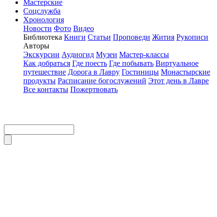
Мастерские
Соцслужба
Хронология
Новости
Фото
Видео
Библиотека
Книги
Статьи
Проповеди
Жития
Рукописи
Авторы
Экскурсии
Аудиогид
Музеи
Мастер-классы
Как добраться
Где поесть
Где побывать
Виртуальное
путешествие
Дорога в Лавру
Гостиницы
Монастырские
продукты
Расписание богослужений
Этот день в Лавре
Все контакты
Пожертвовать