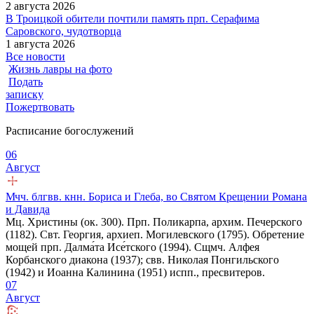
2 августа 2026
В Троицкой обители почтили память прп. Серафима
Саровского, чудотворца
1 августа 2026
Все новости
Жизнь лавры на фото
Подать
записку
Пожертвовать
Расписание богослужений
06
Август
Мчч. блгвв. кнн. Бориса и Глеба, во Святом Крещении Романа
и Давида
Мц. Христины (ок. 300). Прп. Поликарпа, архим. Печерского
(1182). Свт. Георгия, архиеп. Могилевского (1795). Обретение
мощей прп. Далма́та Исе́тского (1994). Сщмч. Алфея
Корбанского диакона (1937); свв. Николая Понгильского
(1942) и Иоанна Калинина (1951) испп., пресвитеров.
07
Август