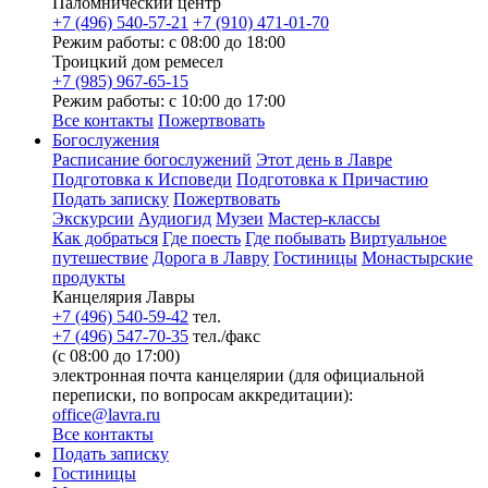
Паломнический центр
+7 (496) 540-57-21
+7 (910) 471-01-70
Режим работы: с 08:00 до 18:00
Троицкий дом ремесел
+7 (985) 967-65-15
Режим работы: с 10:00 до 17:00
Все контакты
Пожертвовать
Богослужения
Расписание богослужений
Этот день в Лавре
Подготовка к Исповеди
Подготовка к Причастию
Подать записку
Пожертвовать
Экскурсии
Аудиогид
Музеи
Мастер-классы
Как добраться
Где поесть
Где побывать
Виртуальное
путешествие
Дорога в Лавру
Гостиницы
Монастырские
продукты
Канцелярия Лавры
+7 (496) 540-59-42
тел.
+7 (496) 547-70-35
тел./факс
(с 08:00 до 17:00)
электронная почта канцелярии (для официальной
переписки, по вопросам аккредитации):
office@lavra.ru
Все контакты
Подать записку
Гостиницы