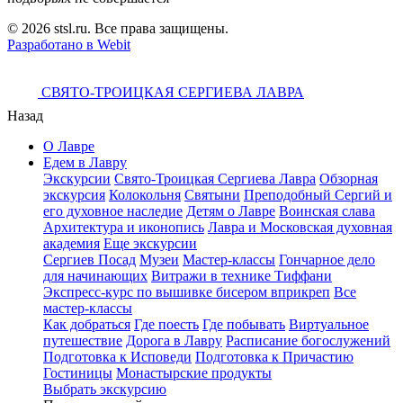
© 2026 stsl.ru. Все права защищены.
Разработано в Webit
СВЯТО-ТРОИЦКАЯ СЕРГИЕВА ЛАВРА
Назад
О Лавре
Едем в Лавру
Экскурсии
Свято-Троицкая Сергиева Лавра
Обзорная
экскурсия
Колокольня
Святыни
Преподобный Сергий и
его духовное наследие
Детям о Лавре
Воинская слава
Архитектура и иконопись
Лавра и Московская духовная
академия
Еще экскурсии
Сергиев Посад
Музеи
Мастер-классы
Гончарное дело
для начинающих
Витражи в технике Тиффани
Экспресс-курс по вышивке бисером вприкреп
Все
мастер-классы
Как добраться
Где поесть
Где побывать
Виртуальное
путешествие
Дорога в Лавру
Расписание богослужений
Подготовка к Исповеди
Подготовка к Причастию
Гостиницы
Монастырские продукты
Выбрать экскурсию