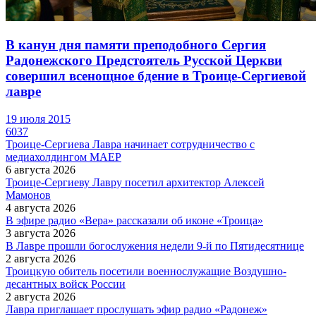
В канун дня памяти преподобного Сергия
Радонежского Предстоятель Русской Церкви
совершил всенощное бдение в Троице-Сергиевой
лавре
19 июля 2015
6037
Троице-Сергиева Лавра начинает сотрудничество с
медиахолдингом МАЕР
6 августа 2026
Троице-Сергиеву Лавру посетил архитектор Алексей
Мамонов
4 августа 2026
В эфире радио «Вера» рассказали об иконе «Троица»
3 августа 2026
В Лавре прошли богослужения недели 9-й по Пятидесятнице
2 августа 2026
Троицкую обитель посетили военнослужащие Воздушно-
десантных войск России
2 августа 2026
Лавра приглашает прослушать эфир радио «Радонеж»