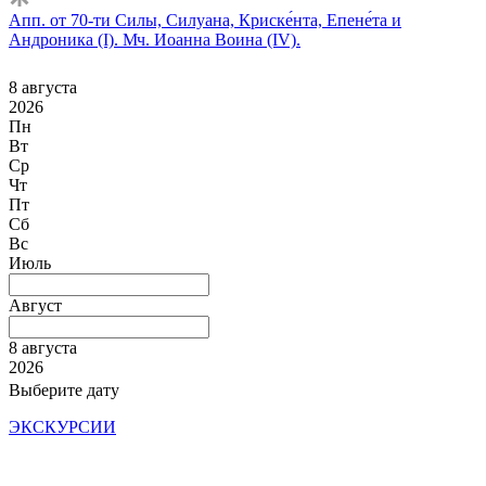
Апп. от 70-ти Силы, Силуана, Криске́нта, Епене́та и
Андроника (I). Мч. Иоанна Воина (IV).
8 августа
2026
Пн
Вт
Ср
Чт
Пт
Сб
Вс
Июль
Август
8 августа
2026
Выберите дату
ЭКСКУРСИИ