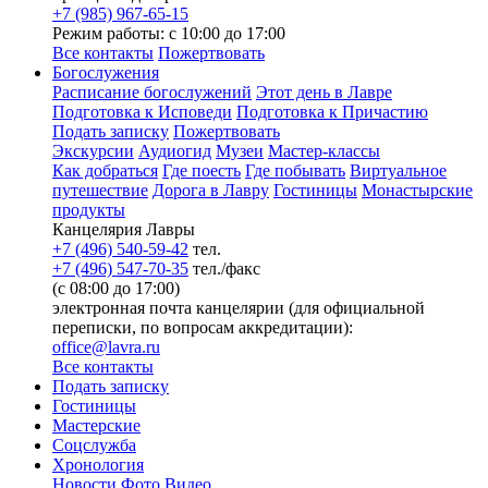
+7 (985) 967-65-15
Режим работы: с 10:00 до 17:00
Все контакты
Пожертвовать
Богослужения
Расписание богослужений
Этот день в Лавре
Подготовка к Исповеди
Подготовка к Причастию
Подать записку
Пожертвовать
Экскурсии
Аудиогид
Музеи
Мастер-классы
Как добраться
Где поесть
Где побывать
Виртуальное
путешествие
Дорога в Лавру
Гостиницы
Монастырские
продукты
Канцелярия Лавры
+7 (496) 540-59-42
тел.
+7 (496) 547-70-35
тел./факс
(с 08:00 до 17:00)
электронная почта канцелярии (для официальной
переписки, по вопросам аккредитации):
office@lavra.ru
Все контакты
Подать записку
Гостиницы
Мастерские
Соцслужба
Хронология
Новости
Фото
Видео