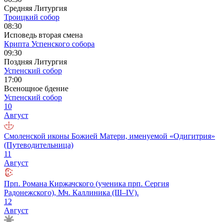
Средняя Литургия
Троицкий собор
08:30
Исповедь вторая смена
Крипта Успенского собора
09:30
Поздняя Литургия
Успенский собор
17:00
Всенощное бдение
Успенский собор
10
Август
Смоленской иконы Божией Матери, именуемой «Одигитрия»
(Путеводительница)
11
Август
Прп. Романа Киржачского (ученика прп. Сергия
Радонежского), Мч. Каллиника (III–IV).
12
Август