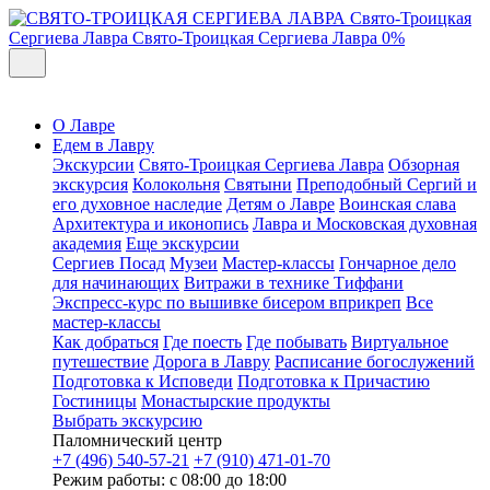
Свято-Троицкая
Сергиева Лавра
Свято-Троицкая Сергиева Лавра
0%
О Лавре
Едем в Лавру
Экскурсии
Свято-Троицкая Сергиева Лавра
Обзорная
экскурсия
Колокольня
Святыни
Преподобный Сергий и
его духовное наследие
Детям о Лавре
Воинская слава
Архитектура и иконопись
Лавра и Московская духовная
академия
Еще экскурсии
Сергиев Посад
Музеи
Мастер-классы
Гончарное дело
для начинающих
Витражи в технике Тиффани
Экспресс-курс по вышивке бисером вприкреп
Все
мастер-классы
Как добраться
Где поесть
Где побывать
Виртуальное
путешествие
Дорога в Лавру
Расписание богослужений
Подготовка к Исповеди
Подготовка к Причастию
Гостиницы
Монастырские продукты
Выбрать экскурсию
Паломнический центр
+7 (496) 540-57-21
+7 (910) 471-01-70
Режим работы: с 08:00 до 18:00