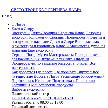
СВЯТО-ТРОИЦКАЯ СЕРГИЕВА ЛАВРА
Назад
О Лавре
Едем в Лавру
Экскурсии
Свято-Троицкая Сергиева Лавра
Обзорная
экскурсия
Колокольня
Святыни
Преподобный Сергий и
его духовное наследие
Детям о Лавре
Воинская слава
Архитектура и иконопись
Лавра и Московская духовная
академия
Еще экскурсии
Сергиев Посад
Музеи
Мастер-классы
Гончарное дело
для начинающих
Витражи в технике Тиффани
Экспресс-курс по вышивке бисером вприкреп
Все
мастер-классы
Как добраться
Где поесть
Где побывать
Виртуальное
путешествие
Дорога в Лавру
Расписание богослужений
Подготовка к Исповеди
Подготовка к Причастию
Гостиницы
Монастырские продукты
Выбрать экскурсию
Паломнический центр
+7 (496) 540-57-21
+7 (910) 471-01-70
Режим работы: с 08:00 до 18:00
Троицкий дом ремесел