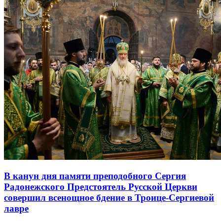
В канун дня памяти преподобного Сергия
Радонежского Предстоятель Русской Церкви
совершил всенощное бдение в Троице-Сергиевой
лавре