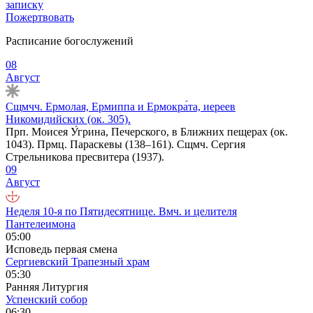
записку
Пожертвовать
Расписание богослужений
08
Август
Сщмчч. Ермолая, Ермиппа и Ермокра́та, иереев
Никомидийских (ок. 305).
Прп. Моисея У́грина, Печерского, в Ближних пещерах (ок.
1043). Прмц. Параскевы (138–161). Сщмч. Сергия
Стрельникова пресвитера (1937).
09
Август
Неделя 10-я по Пятидесятнице. Вмч. и целителя
Пантелеимона
05:00
Исповедь первая смена
Сергиевский Трапезный храм
05:30
Ранняя Литургия
Успенский собор
06:30