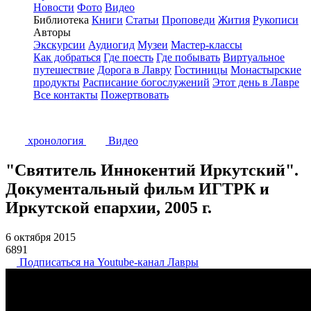
Новости
Фото
Видео
Библиотека
Книги
Статьи
Проповеди
Жития
Рукописи
Авторы
Экскурсии
Аудиогид
Музеи
Мастер-классы
Как добраться
Где поесть
Где побывать
Виртуальное
путешествие
Дорога в Лавру
Гостиницы
Монастырские
продукты
Расписание богослужений
Этот день в Лавре
Все контакты
Пожертвовать
хронология
Видео
"Святитель Иннокентий Иркутский".
Документальный фильм ИГТРК и
Иркутской епархии, 2005 г.
6 октября 2015
6891
Подписаться на Youtube-канал Лавры