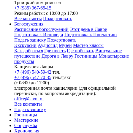
Троицкий дом ремесел
+7 (985) 967-65-15
Режим работы: с 10:00 до 17:00
Все контакты
Пожертвовать
Богослужения
Расписание богослужений
Этот день в Лавре
Подготовка к Исповеди
Подготовка к Причастию
Подать записку
Пожертвовать
Экскурсии
Аудиогид
Музеи
Мастер-классы
Как добраться
Где поесть
Где побывать
Виртуальное
путешествие
Дорога в Лавру
Гостиницы
Монастырские
продукты
Канцелярия Лавры
+7 (496) 540-59-42
тел.
+7 (496) 547-70-35
тел./факс
(с 08:00 до 17:00)
электронная почта канцелярии (для официальной
переписки, по вопросам аккредитации):
office@lavra.ru
Все контакты
Подать записку
Гостиницы
Мастерские
Соцслужба
Хронология