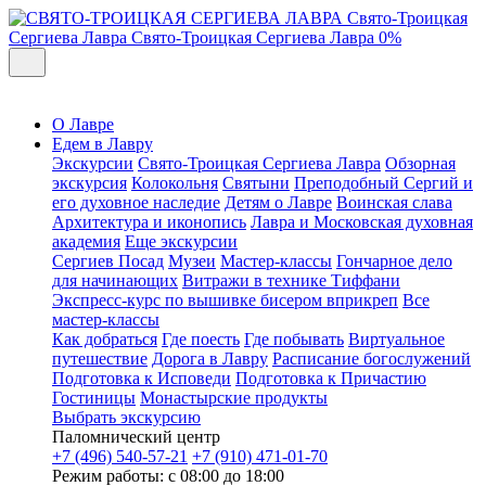
Свято-Троицкая
Сергиева Лавра
Свято-Троицкая Сергиева Лавра
0%
О Лавре
Едем в Лавру
Экскурсии
Свято-Троицкая Сергиева Лавра
Обзорная
экскурсия
Колокольня
Святыни
Преподобный Сергий и
его духовное наследие
Детям о Лавре
Воинская слава
Архитектура и иконопись
Лавра и Московская духовная
академия
Еще экскурсии
Сергиев Посад
Музеи
Мастер-классы
Гончарное дело
для начинающих
Витражи в технике Тиффани
Экспресс-курс по вышивке бисером вприкреп
Все
мастер-классы
Как добраться
Где поесть
Где побывать
Виртуальное
путешествие
Дорога в Лавру
Расписание богослужений
Подготовка к Исповеди
Подготовка к Причастию
Гостиницы
Монастырские продукты
Выбрать экскурсию
Паломнический центр
+7 (496) 540-57-21
+7 (910) 471-01-70
Режим работы: с 08:00 до 18:00