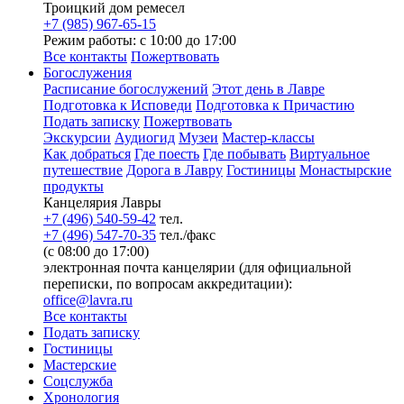
Троицкий дом ремесел
+7 (985) 967-65-15
Режим работы: с 10:00 до 17:00
Все контакты
Пожертвовать
Богослужения
Расписание богослужений
Этот день в Лавре
Подготовка к Исповеди
Подготовка к Причастию
Подать записку
Пожертвовать
Экскурсии
Аудиогид
Музеи
Мастер-классы
Как добраться
Где поесть
Где побывать
Виртуальное
путешествие
Дорога в Лавру
Гостиницы
Монастырские
продукты
Канцелярия Лавры
+7 (496) 540-59-42
тел.
+7 (496) 547-70-35
тел./факс
(с 08:00 до 17:00)
электронная почта канцелярии (для официальной
переписки, по вопросам аккредитации):
office@lavra.ru
Все контакты
Подать записку
Гостиницы
Мастерские
Соцслужба
Хронология