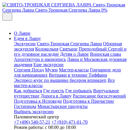
Свято-Троицкая
Сергиева Лавра
Свято-Троицкая Сергиева Лавра
0%
О Лавре
Едем в Лавру
Экскурсии
Свято-Троицкая Сергиева Лавра
Обзорная
экскурсия
Колокольня
Святыни
Преподобный Сергий и
его духовное наследие
Детям о Лавре
Воинская слава
Архитектура и иконопись
Лавра и Московская духовная
академия
Еще экскурсии
Сергиев Посад
Музеи
Мастер-классы
Гончарное дело
для начинающих
Витражи в технике Тиффани
Экспресс-курс по вышивке бисером вприкреп
Все
мастер-классы
Как добраться
Где поесть
Где побывать
Виртуальное
путешествие
Дорога в Лавру
Расписание богослужений
Подготовка к Исповеди
Подготовка к Причастию
Гостиницы
Монастырские продукты
Выбрать экскурсию
Паломнический центр
+7 (496) 540-57-21
+7 (910) 471-01-70
Режим работы: с 08:00 до 18:00