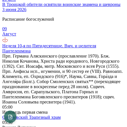
В Троицкой обители освятили воинские знамена и шевроны
3 июня 2026
Расписание богослужений
09
Август
Неделя 10-я по Пятидесятнице. Вмч. и целителя
Пантелеимона
Прп. Германа Аляскинского (прославление 1970). Блж.
Николая Кочанова, Христа ради юродивого, Новгородского
(1392). Свт. Иоасафа, митр. Московского и всея Руси (1555).
Прп. Анфисы исп., игумении, и 90 сестер ее (VIII). Равноапп.
Климента, еп. О́хридского (916)*, Наума, Саввы, Гора́зда и
Ангеля́ра (Болг.). Собор Смоленских святых** (переходящее
празднование в воскресенье перед 28 июля). Сщмчч.
Амвросия, еп. Сарапульского, Платона Горных и
Пантелеимона Богоявленского пресвитеров (1918); сщмч.
Иоанна Соловьева пресвитера (1941).
05:00
Исповедь первая смена
Сергиевский Трапезный храм
05:30