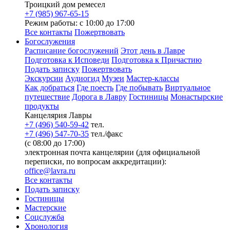
Троицкий дом ремесел
+7 (985) 967-65-15
Режим работы: с 10:00 до 17:00
Все контакты
Пожертвовать
Богослужения
Расписание богослужений
Этот день в Лавре
Подготовка к Исповеди
Подготовка к Причастию
Подать записку
Пожертвовать
Экскурсии
Аудиогид
Музеи
Мастер-классы
Как добраться
Где поесть
Где побывать
Виртуальное
путешествие
Дорога в Лавру
Гостиницы
Монастырские
продукты
Канцелярия Лавры
+7 (496) 540-59-42
тел.
+7 (496) 547-70-35
тел./факс
(с 08:00 до 17:00)
электронная почта канцелярии (для официальной
переписки, по вопросам аккредитации):
office@lavra.ru
Все контакты
Подать записку
Гостиницы
Мастерские
Соцслужба
Хронология