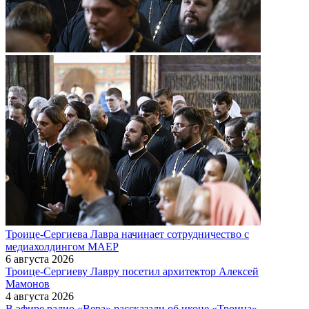
Троице-Сергиева Лавра начинает сотрудничество с
медиахолдингом МАЕР
6 августа 2026
Троице-Сергиеву Лавру посетил архитектор Алексей
Мамонов
4 августа 2026
В эфире радио «Вера» рассказали об иконе «Троица»