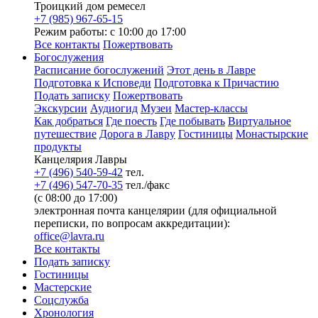
Троицкий дом ремесел
+7 (985) 967-65-15
Режим работы: с 10:00 до 17:00
Все контакты
Пожертвовать
Богослужения
Расписание богослужений
Этот день в Лавре
Подготовка к Исповеди
Подготовка к Причастию
Подать записку
Пожертвовать
Экскурсии
Аудиогид
Музеи
Мастер-классы
Как добраться
Где поесть
Где побывать
Виртуальное
путешествие
Дорога в Лавру
Гостиницы
Монастырские
продукты
Канцелярия Лавры
+7 (496) 540-59-42
тел.
+7 (496) 547-70-35
тел./факс
(с 08:00 до 17:00)
электронная почта канцелярии (для официальной
переписки, по вопросам аккредитации):
office@lavra.ru
Все контакты
Подать записку
Гостиницы
Мастерские
Соцслужба
Хронология