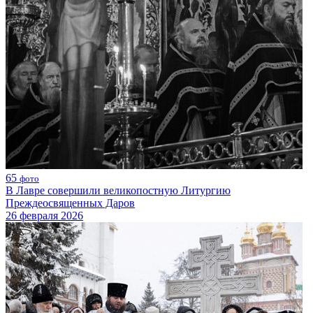
65
фото
В Лавре совершили великопостную Литургию
Преждеосвященных Даров
26 февраля 2026