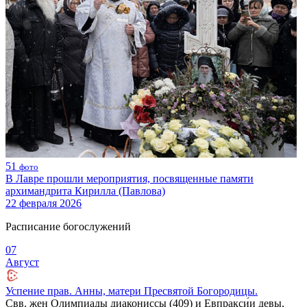
51
фото
В Лавре прошли мероприятия, посвященные памяти
архимандрита Кирилла (Павлова)
22 февраля 2026
Расписание богослужений
07
Август
Успение прав. Анны, матери Пресвятой Богородицы.
Свв. жен Олимпиады диакониссы (409) и Евпракси́и девы,