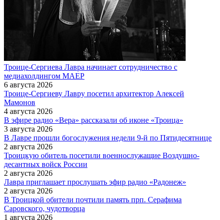
Троице-Сергиева Лавра начинает сотрудничество с
медиахолдингом МАЕР
6 августа 2026
Троице-Сергиеву Лавру посетил архитектор Алексей
Мамонов
4 августа 2026
В эфире радио «Вера» рассказали об иконе «Троица»
3 августа 2026
В Лавре прошли богослужения недели 9-й по Пятидесятнице
2 августа 2026
Троицкую обитель посетили военнослужащие Воздушно-
десантных войск России
2 августа 2026
Лавра приглашает прослушать эфир радио «Радонеж»
2 августа 2026
В Троицкой обители почтили память прп. Серафима
Саровского, чудотворца
1 августа 2026