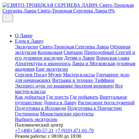
Свято-Троицкая
Сергиева Лавра
Свято-Троицкая Сергиева Лавра
0%
О Лавре
Едем в Лавру
Экскурсии
Свято-Троицкая Сергиева Лавра
Обзорная
экскурсия
Колокольня
Святыни
Преподобный Сергий и
его духовное наследие
Детям о Лавре
Воинская слава
Архитектура и иконопись
Лавра и Московская духовная
академия
Еще экскурсии
Сергиев Посад
Музеи
Мастер-классы
Гончарное дело
для начинающих
Витражи в технике Тиффани
Экспресс-курс по вышивке бисером вприкреп
Все
мастер-классы
Как добраться
Где поесть
Где побывать
Виртуальное
путешествие
Дорога в Лавру
Расписание богослужений
Подготовка к Исповеди
Подготовка к Причастию
Гостиницы
Монастырские продукты
Выбрать экскурсию
Паломнический центр
+7 (496) 540-57-21
+7 (910) 471-01-70
Режим работы: с 08:00 до 18:00