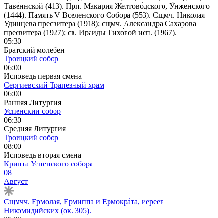
Таве́ннской (413). Прп. Макария Желтово́дского, У́нженского
(1444). Память V Вселенского Собора (553). Сщмч. Николая
Удинцева пресвитера (1918); сщмч. Александра Сахарова
пресвитера (1927); св. Ираиды Тихо́вой исп. (1967).
05:30
Братский молебен
Троицкий собор
06:00
Исповедь первая смена
Сергиевский Трапезный храм
06:00
Ранняя Литургия
Успенский собор
06:30
Средняя Литургия
Троицкий собор
08:00
Исповедь вторая смена
Крипта Успенского собора
08
Август
Сщмчч. Ермолая, Ермиппа и Ермокра́та, иереев
Никомидийских (ок. 305).