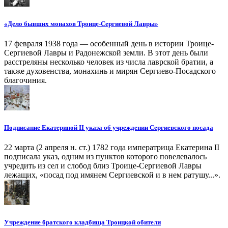
«Дело бывших монахов Троице-Сергиевой Лавры»
17 февраля 1938 года — особенный день в истории Троице-
Сергиевой Лавры и Радонежской земли. В этот день были
расстреляны несколько человек из числа лаврской братии, а
также духовенства, монахинь и мирян Сергиево-Посадского
благочиния.
Подписание Екатериной II указа об учреждении Сергиевского посада
22 марта (2 апреля н. ст.) 1782 года императрица Екатерина II
подписала указ, одним из пунктов которого повелевалось
учредить из сел и слобод близ Троице-Сергиевой Лавры
лежащих, «посад под имянем Сергиевской и в нем ратушу...».
Учреждение братского кладбища Троицкой обители