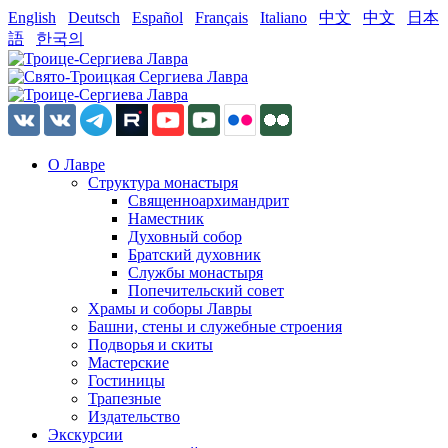
English
Deutsch
Español
Français
Italiano
中文
中文
日本
語
한국의
О Лавре
Структура монастыря
Священноархимандрит
Наместник
Духовный собор
Братский духовник
Службы монастыря
Попечительский совет
Храмы и соборы Лавры
Башни, стены и служебные строения
Подворья и скиты
Мастерские
Гостиницы
Трапезные
Издательство
Экскурсии