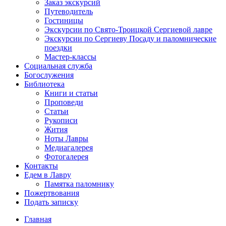
Заказ экскурсий
Путеводитель
Гостиницы
Экскурсии по Свято-Троицкой Сергиевой лавре
Экскурсии по Сергиеву Посаду и паломнические
поездки
Мастер-классы
Социальная служба
Богослужения
Библиотека
Книги и статьи
Проповеди
Статьи
Рукописи
Жития
Ноты Лавры
Медиагалерея
Фотогалерея
Контакты
Едем в Лавру
Памятка паломнику
Пожертвования
Подать записку
Главная