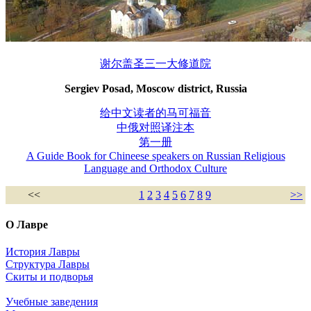
谢尔盖圣三一大修道院
Sergiev Posad, Moscow district, Russia
给中文读者的马可福音
中俄对照译注本
第一册
A Guide Book for Chineese speakers on Russian Religious
Language and Orthodox Culture
<<
1
2
3
4
5
6
7
8
9
>>
О Лавре
История Лавры
Структура Лавры
Скиты и подворья
Учебные заведения