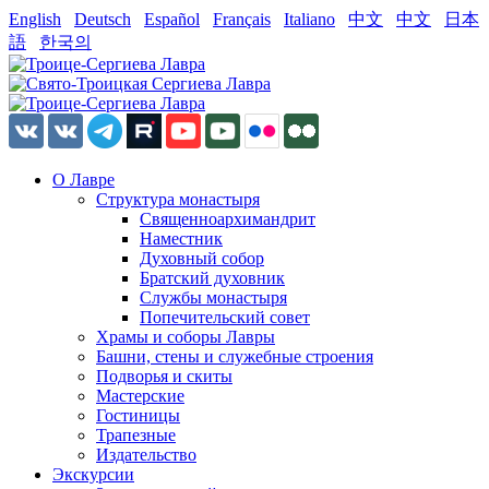
English
Deutsch
Español
Français
Italiano
中文
中文
日本
語
한국의
О Лавре
Структура монастыря
Священноархимандрит
Наместник
Духовный собор
Братский духовник
Службы монастыря
Попечительский совет
Храмы и соборы Лавры
Башни, стены и служебные строения
Подворья и скиты
Мастерские
Гостиницы
Трапезные
Издательство
Экскурсии