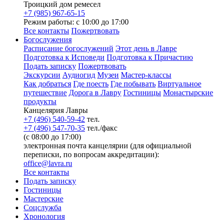
Троицкий дом ремесел
+7 (985) 967-65-15
Режим работы: с 10:00 до 17:00
Все контакты
Пожертвовать
Богослужения
Расписание богослужений
Этот день в Лавре
Подготовка к Исповеди
Подготовка к Причастию
Подать записку
Пожертвовать
Экскурсии
Аудиогид
Музеи
Мастер-классы
Как добраться
Где поесть
Где побывать
Виртуальное
путешествие
Дорога в Лавру
Гостиницы
Монастырские
продукты
Канцелярия Лавры
+7 (496) 540-59-42
тел.
+7 (496) 547-70-35
тел./факс
(с 08:00 до 17:00)
электронная почта канцелярии (для официальной
переписки, по вопросам аккредитации):
office@lavra.ru
Все контакты
Подать записку
Гостиницы
Мастерские
Соцслужба
Хронология