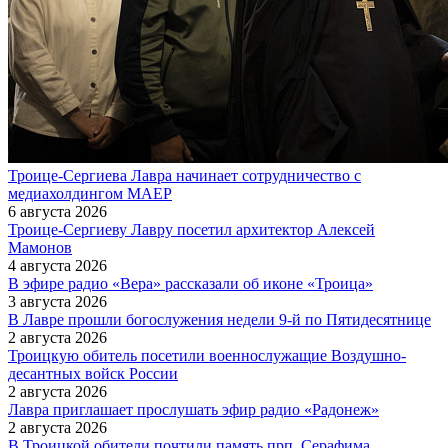
Троице-Сергиева Лавра начинает сотрудничество с
медиахолдингом МАЕР
6 августа 2026
Троице-Сергиеву Лавру посетил архитектор Алексей
Мамонов
4 августа 2026
В эфире радио «Вера» рассказали об иконе «Троица»
3 августа 2026
В Лавре прошли богослужения недели 9-й по Пятидесятнице
2 августа 2026
Троицкую обитель посетили военнослужащие Воздушно-
десантных войск России
2 августа 2026
Лавра приглашает прослушать эфир радио «Радонеж»
2 августа 2026
В Троицкой обители почтили память прп. Серафима