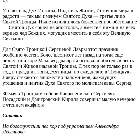
Утешитель, Дух Истины, Податель Жизни, Источник мира и
радости — так мы именуем Святого Духа — третье лицо
Святой Троицы. Ныне исполнилось божественное обетование
— Святой Дух сошел на апостолов, а вместе с ними и на всех
верных чад Божиих, могущих вместить в себя эту Великую
Святыню.
Для Свято-Троицкой Сергиевой Лавры этот праздник
особенно честен. Более шестисот лет назад на тогда еще
безвестной горе Маковец два брата основали обитель в честь
Святой и Живоначальной Троицы. С тех пор не только раз в
год, в праздник Пятидесятницы, но ежедневно в Троицкую
Лавру стекаются множество паломников, жаждущих
утешения и наития Духа Святого по молитвам аввы Сергия.
30 мая в Троицком соборе Лавры епископ Сергиево-
Посадский и Дмитровский Кирилл совершил малую вечерню
с чтением акафиста.
Справка:
На богослужении пел хор под управлением Александра
Левенцова.