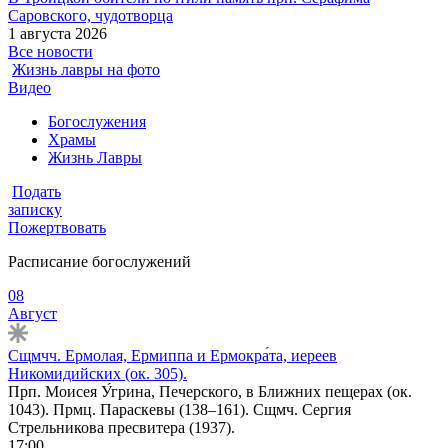
Саровского, чудотворца
1 августа 2026
Все новости
Жизнь лавры на фото
Видео
Богослужения
Храмы
Жизнь Лавры
Подать
записку
Пожертвовать
Расписание богослужений
08
Август
Сщмчч. Ермолая, Ермиппа и Ермокра́та, иереев
Никомидийских (ок. 305).
Прп. Моисея У́грина, Печерского, в Ближних пещерах (ок.
1043). Прмц. Параскевы (138–161). Сщмч. Сергия
Стрельникова пресвитера (1937).
17:00