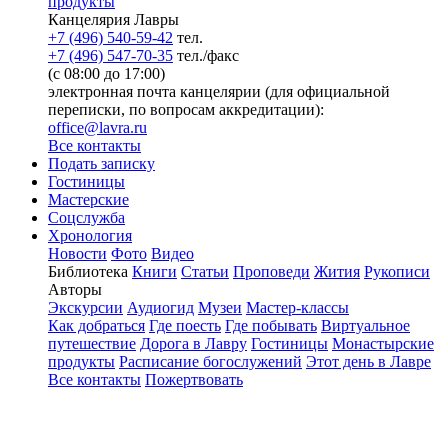
продукты
Канцелярия Лавры
+7 (496) 540-59-42
тел.
+7 (496) 547-70-35
тел./факс
(с 08:00 до 17:00)
электронная почта канцелярии (для официальной
переписки, по вопросам аккредитации):
office@lavra.ru
Все контакты
Подать записку
Гостиницы
Мастерские
Соцслужба
Хронология
Новости
Фото
Видео
Библиотека
Книги
Статьи
Проповеди
Жития
Рукописи
Авторы
Экскурсии
Аудиогид
Музеи
Мастер-классы
Как добраться
Где поесть
Где побывать
Виртуальное
путешествие
Дорога в Лавру
Гостиницы
Монастырские
продукты
Расписание богослужений
Этот день в Лавре
Все контакты
Пожертвовать