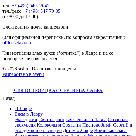
тел.
+7 (496) 540-59-42
,
тел./факс
+7 (496) 547-70-35
(с 08:00 до 17:00)
Электронная почта канцелярии
(для официальной переписки, по вопросам аккредитации):
office@lavra.ru
Чин изгнания злых духов ("отчитка") в Лавре и на ее
подворьях не совершается
© 2026 stsl.ru. Все права защищены.
Разработано в Webit
СВЯТО-ТРОИЦКАЯ СЕРГИЕВА ЛАВРА
Назад
О Лавре
Едем в Лавру
Экскурсии
Свято-Троицкая Сергиева Лавра
Обзорная
экскурсия
Колокольня
Святыни
Преподобный Сергий и
его духовное наследие
Детям о Лавре
Воинская слава
Архитектура и иконопись
Лавра и Московская духовная