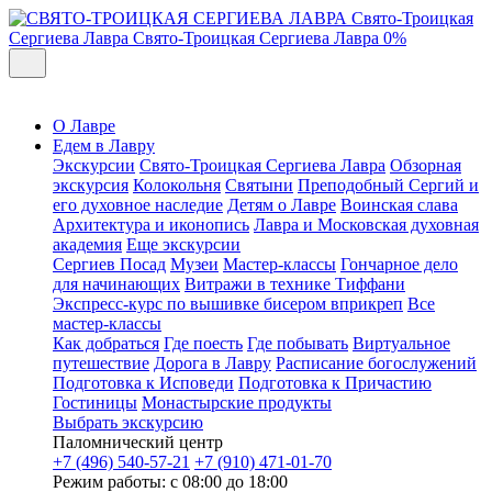
Свято-Троицкая
Сергиева Лавра
Свято-Троицкая Сергиева Лавра
0%
О Лавре
Едем в Лавру
Экскурсии
Свято-Троицкая Сергиева Лавра
Обзорная
экскурсия
Колокольня
Святыни
Преподобный Сергий и
его духовное наследие
Детям о Лавре
Воинская слава
Архитектура и иконопись
Лавра и Московская духовная
академия
Еще экскурсии
Сергиев Посад
Музеи
Мастер-классы
Гончарное дело
для начинающих
Витражи в технике Тиффани
Экспресс-курс по вышивке бисером вприкреп
Все
мастер-классы
Как добраться
Где поесть
Где побывать
Виртуальное
путешествие
Дорога в Лавру
Расписание богослужений
Подготовка к Исповеди
Подготовка к Причастию
Гостиницы
Монастырские продукты
Выбрать экскурсию
Паломнический центр
+7 (496) 540-57-21
+7 (910) 471-01-70
Режим работы: с 08:00 до 18:00