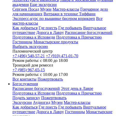
академия
Еще экскурсии
Сергиев Посад
Музеи
Мастер-классы
Гончарное дело
для начинающих
Витражи в технике Тиффани
Экспресс-курс по вышивке бисером вприкреп
Все
мастер-классы
Как добраться
Где поесть
Где побывать
Виртуальное
путешествие
Дорога в Лавру
Расписание богослужений
Подготовка к Исповеди
Подготовка к Причастию
Гостиницы
Монастырские продукты
Выбрать экскурсию
Паломнический центр
+7 (496) 540-57-21
+7 (910) 471-01-70
Режим работы: с 08:00 до 18:00
Троицкий дом ремесел
+7 (985) 967-65-15
Режим работы: с 10:00 до 17:00
Все контакты
Пожертвовать
Богослужения
Расписание богослужений
Этот день в Лавре
Подготовка к Исповеди
Подготовка к Причастию
Подать записку
Пожертвовать
Экскурсии
Аудиогид
Музеи
Мастер-классы
Как добраться
Где поесть
Где побывать
Виртуальное
путешествие
Дорога в Лавру
Гостиницы
Монастырские