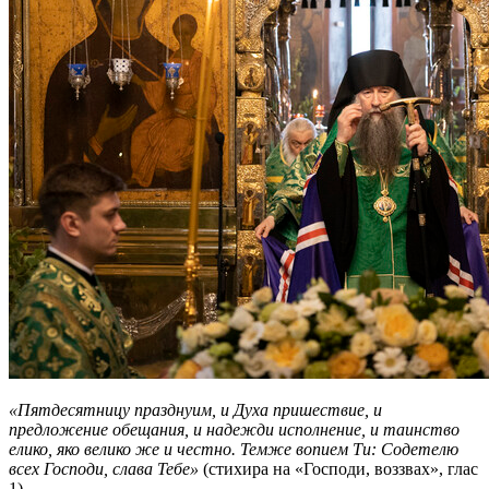
«Пятдесятницу празднуим, и Духа пришествие, и
предложение обещания, и надежди исполнение, и таинство
елико, яко велико же и честно. Темже вопием Ти: Содетелю
всех Господи, слава Тебе»
(стихира на «Господи, воззвах», глас
1).