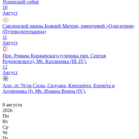
Успенский собор
10
Август
Смоленской иконы Божией Матери, именуемой «Одигитрия»
(Путеводительница)
11
Август
Прп. Романа Киржачского (ученика прп. Сергия
Радонежского), Мч. Каллиника (III–IV).
12
Август
Апп. от 70-ти Силы, Силуана, Криске́нта, Епене́та и
Андроника (I). Мч. Иоанна Воина (IV).
8 августа
2026
Пн
Вт
Ср
Чт
Пт