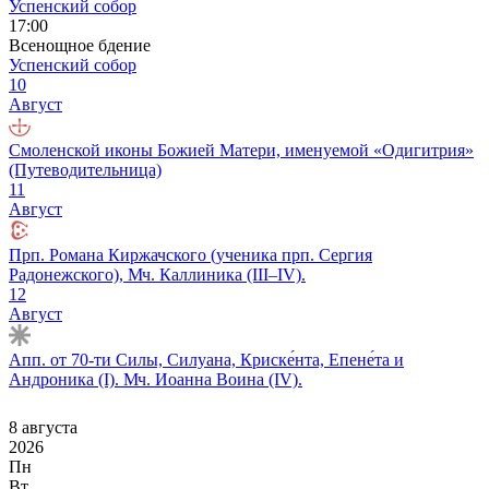
Успенский собор
17:00
Всенощное бдение
Успенский собор
10
Август
Смоленской иконы Божией Матери, именуемой «Одигитрия»
(Путеводительница)
11
Август
Прп. Романа Киржачского (ученика прп. Сергия
Радонежского), Мч. Каллиника (III–IV).
12
Август
Апп. от 70-ти Силы, Силуана, Криске́нта, Епене́та и
Андроника (I). Мч. Иоанна Воина (IV).
8 августа
2026
Пн
Вт