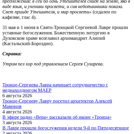
предложения: в сей бо огнь Утешителев сниде на землю, яко в
виде язык, и ученики просвети, и сия неботаинники показа.
Свет прииде Утешителя, и мир просвети»
(седален по
кафизме, глас 4).
31 мая и 1 июня в Свято-Троицкой Сергиевой Лавре прошли
уставные богослужения. Божественную литургию в
Духовском храме возглавил архимандрит Алипий
(Кастальский-Бороздин).
Справка:
Утром пел хор под управлением Сергея Сухарева.
Троице-Сергиева Лавра начинает сотрудничество с
медиахолдингом МАЕР
6 августа 2026
Троице-Сергиеву Лавру посетил архитектор Алексей
Мамонов
4 августа 2026
В эфире радио «Вера» рассказали об иконе «Троица»
3 августа 2026
В Лавре прошли богослужения недели 9-й по Пятидесятнице
2 августа 2026