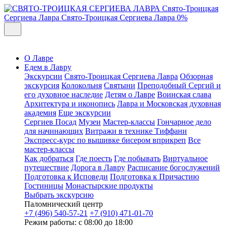
Свято-Троицкая
Сергиева Лавра
Свято-Троицкая Сергиева Лавра
0%
О Лавре
Едем в Лавру
Экскурсии
Свято-Троицкая Сергиева Лавра
Обзорная
экскурсия
Колокольня
Святыни
Преподобный Сергий и
его духовное наследие
Детям о Лавре
Воинская слава
Архитектура и иконопись
Лавра и Московская духовная
академия
Еще экскурсии
Сергиев Посад
Музеи
Мастер-классы
Гончарное дело
для начинающих
Витражи в технике Тиффани
Экспресс-курс по вышивке бисером вприкреп
Все
мастер-классы
Как добраться
Где поесть
Где побывать
Виртуальное
путешествие
Дорога в Лавру
Расписание богослужений
Подготовка к Исповеди
Подготовка к Причастию
Гостиницы
Монастырские продукты
Выбрать экскурсию
Паломнический центр
+7 (496) 540-57-21
+7 (910) 471-01-70
Режим работы: с 08:00 до 18:00