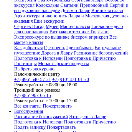
экскурсия
Колокольня
Святыни
Преподобный Сергий и
его духовное наследие
Детям о Лавре
Воинская слава
Архитектура и иконопись
Лавра и Московская духовная
академия
Еще экскурсии
Сергиев Посад
Музеи
Мастер-классы
Гончарное дело
для начинающих
Витражи в технике Тиффани
Экспресс-курс по вышивке бисером вприкреп
Все
мастер-классы
Как добраться
Где поесть
Где побывать
Виртуальное
путешествие
Дорога в Лавру
Расписание богослужений
Подготовка к Исповеди
Подготовка к Причастию
Гостиницы
Монастырские продукты
Выбрать экскурсию
Паломнический центр
+7 (496) 540-57-21
+7 (910) 471-01-70
Режим работы: с 08:00 до 18:00
Троицкий дом ремесел
+7 (985) 967-65-15
Режим работы: с 10:00 до 17:00
Все контакты
Пожертвовать
Богослужения
Расписание богослужений
Этот день в Лавре
Подготовка к Исповеди
Подготовка к Причастию
Подать записку
Пожертвовать