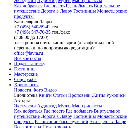
Экскурсии
Аудиогид
Музеи
Мастер-классы
Как добраться
Где поесть
Где побывать
Виртуальное
путешествие
Дорога в Лавру
Гостиницы
Монастырские
продукты
Канцелярия Лавры
+7 (496) 540-59-42
тел.
+7 (496) 547-70-35
тел./факс
(с 08:00 до 17:00)
электронная почта канцелярии (для официальной
переписки, по вопросам аккредитации):
office@lavra.ru
Все контакты
Подать записку
Гостиницы
Мастерские
Соцслужба
Хронология
Новости
Фото
Видео
Библиотека
Книги
Статьи
Проповеди
Жития
Рукописи
Авторы
Экскурсии
Аудиогид
Музеи
Мастер-классы
Как добраться
Где поесть
Где побывать
Виртуальное
путешествие
Дорога в Лавру
Гостиницы
Монастырские
продукты
Расписание богослужений
Этот день в Лавре
Все контакты
Пожертвовать