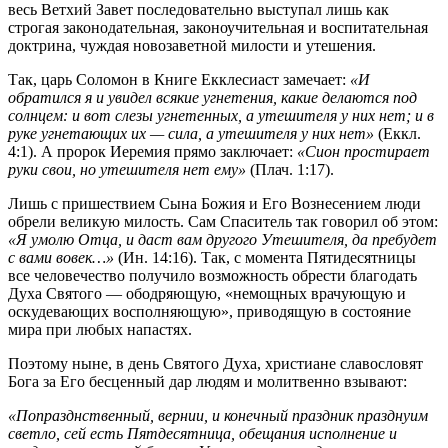
весь Ветхий Завет последовательно выступал лишь как
строгая законодательная, законоучительная и воспитательная
доктрина, чуждая новозаветной милости и утешения.
Так, царь Соломон в Книге Екклесиаст замечает:
«И
обратился я и увидел всякие угнетения, какие делаются под
солнцем: и вот слезы угнетенных, а утешителя у них нет; и в
руке угнетающих их — сила, а утешителя у них нет»
(Еккл.
4:1). А пророк Иеремия прямо заключает:
«Сион простирает
руки свои, но утешителя нет ему»
(Плач. 1:17).
Лишь с пришествием Сына Божия и Его Вознесением люди
обрели великую милость. Сам Спаситель так говорил об этом:
«Я умолю Отца, и даст вам другого Утешителя, да пребудет
с вами вовек…»
(Ин. 14:16). Так, с момента Пятидесятницы
все человечество получило возможность обрести благодать
Духа Святого — ободряющую, «немощных врачующую и
оскудевающих восполняющую», приводящую в состояние
мира при любых напастях.
Поэтому ныне, в день Святого Духа, христиане славословят
Бога за Его бесценный дар людям и молитвенно взывают:
«Попразднственный, вернии, и конечный праздник празднуим
светло, сей есть Пятдесятница, обещания исполнение и