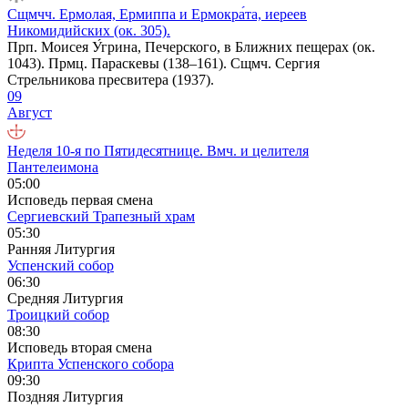
Сщмчч. Ермолая, Ермиппа и Ермокра́та, иереев
Никомидийских (ок. 305).
Прп. Моисея У́грина, Печерского, в Ближних пещерах (ок.
1043). Прмц. Параскевы (138–161). Сщмч. Сергия
Стрельникова пресвитера (1937).
09
Август
Неделя 10-я по Пятидесятнице. Вмч. и целителя
Пантелеимона
05:00
Исповедь первая смена
Сергиевский Трапезный храм
05:30
Ранняя Литургия
Успенский собор
06:30
Средняя Литургия
Троицкий собор
08:30
Исповедь вторая смена
Крипта Успенского собора
09:30
Поздняя Литургия