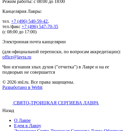
Режим работы: с 08:00 до 18:00
Канцелярия Лавры:
тел.
+7 (496) 540-59-42
,
тел./факс
+7 (496) 547-70-35
(с 08:00 до 17:00)
Электронная почта канцелярии
(для официальной переписки, по вопросам аккредитации):
office@lavra.ru
Чин изгнания злых духов ("отчитка") в Лавре и на ее
подворьях не совершается
© 2026 stsl.ru. Все права защищены.
Разработано в Webit
СВЯТО-ТРОИЦКАЯ СЕРГИЕВА ЛАВРА
Назад
О Лавре
Едем в Лавру
Экскурсии
Свято-Троицкая Сергиева Лавра
Обзорная