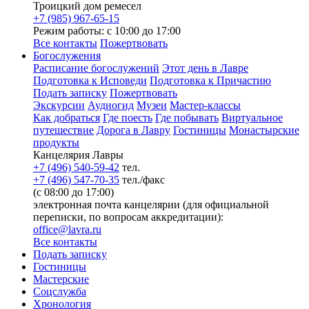
Троицкий дом ремесел
+7 (985) 967-65-15
Режим работы: с 10:00 до 17:00
Все контакты
Пожертвовать
Богослужения
Расписание богослужений
Этот день в Лавре
Подготовка к Исповеди
Подготовка к Причастию
Подать записку
Пожертвовать
Экскурсии
Аудиогид
Музеи
Мастер-классы
Как добраться
Где поесть
Где побывать
Виртуальное
путешествие
Дорога в Лавру
Гостиницы
Монастырские
продукты
Канцелярия Лавры
+7 (496) 540-59-42
тел.
+7 (496) 547-70-35
тел./факс
(с 08:00 до 17:00)
электронная почта канцелярии (для официальной
переписки, по вопросам аккредитации):
office@lavra.ru
Все контакты
Подать записку
Гостиницы
Мастерские
Соцслужба
Хронология