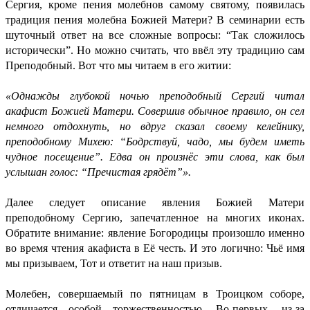
Сергия, кроме пения молебнов самому святому, появилась
традиция пения молебна Божией Матери? В семинарии есть
шуточный ответ на все сложные вопросы: “Так сложилось
исторически”. Но можно считать, что ввёл эту традицию сам
Преподобный. Вот что мы читаем в его житии:
«Однажды глубокой ночью преподобный Сергий читал
акафист Божией Матери. Совершив обычное правило, он сел
немного отдохнуть, но вдруг сказал своему келейнику,
преподобному Михею: “Бодрствуй, чадо, мы будем иметь
чудное посещение”. Едва он произнёс эти слова, как был
услышан голос: “Пречистая грядёт”».
Далее следует описание явления Божией Матери
преподобному Сергию, запечатленное на многих иконах.
Обратите внимание: явление Богородицы произошло именно
во время чтения акафиста в Её честь. И это логично: Чьё имя
мы призываем, Тот и ответит на наш призыв.
Молебен, совершаемый по пятницам в Троицком соборе,
отличается особой торжественностью. Во-первых, из-за