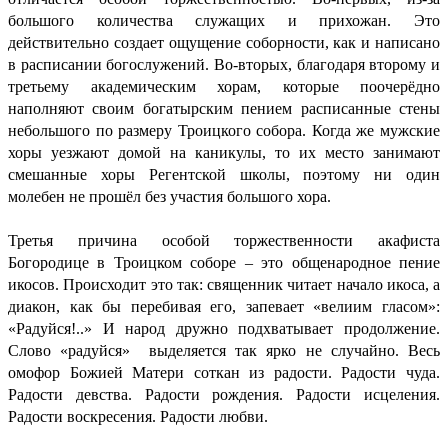
большого количества служащих и прихожан. Это
действительно создает ощущение соборности, как и написано
в расписании богослужений. Во-вторых, благодаря второму и
третьему академическим хорам, которые поочерёдно
наполняют своим богатырским пением расписанные стены
небольшого по размеру Троицкого собора. Когда же мужские
хоры уезжают домой на каникулы, то их место занимают
смешанные хоры Регентской школы, поэтому ни один
молебен не прошёл без участия большого хора.
Третья причина особой торжественности акафиста
Богородице в Троицком соборе – это общенародное пение
икосов. Происходит это так: священник читает начало икоса, а
диакон, как бы перебивая его, запевает «велиим гласом»:
«Радуйся!..» И народ дружно подхватывает продолжение.
Слово «радуйся» выделяется так ярко не случайно. Весь
омофор Божией Матери соткан из радости. Радости чуда.
Радости девства. Радости рождения. Радости исцеления.
Радости воскресения. Радости любви.