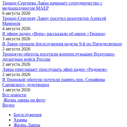
Троице-Сергиева Лавра начинает сотрудничество с
медиахолдингом МАЕР
6 августа 2026
Троице-Сергиеву Лавру посетил архитектор Алексей
Мамонов
4 августа 2026
В эфире радио «Вера» рассказали об иконе «Троица»
3 августа 2026
В Лавре прошли богослужения недели 9-й по Пятидесятнице
2 августа 2026
Троицкую обитель посетили военнослужащие Воздушно-
десантных войск России
2 августа 2026
Лавра приглашает прослушать эфир радио «Радонеж»
2 августа 2026
В Троицкой обители почтили память прп. Серафима
Саровского, чудотворца
1 августа 2026
Все новости
Жизнь лавры на фото
Видео
Богослужения
Храмы
Жизнь Лавры