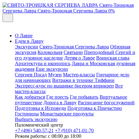
Свято-Троицкая
Сергиева Лавра
Свято-Троицкая Сергиева Лавра
0%
О Лавре
Едем в Лавру
Экскурсии
Свято-Троицкая Сергиева Лавра
Обзорная
экскурсия
Колокольня
Святыни
Преподобный Сергий и
его духовное наследие
Детям о Лавре
Воинская слава
Архитектура и иконопись
Лавра и Московская духовная
академия
Еще экскурсии
Сергиев Посад
Музеи
Мастер-классы
Гончарное дело
для начинающих
Витражи в технике Тиффани
Экспресс-курс по вышивке бисером вприкреп
Все
мастер-классы
Как добраться
Где поесть
Где побывать
Виртуальное
путешествие
Дорога в Лавру
Расписание богослужений
Подготовка к Исповеди
Подготовка к Причастию
Гостиницы
Монастырские продукты
Выбрать экскурсию
Паломнический центр
+7 (496) 540-57-21
+7 (910) 471-01-70
Режим работы: с 08:00 до 18:00