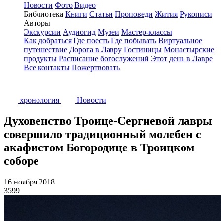
Новости
Фото
Видео
Библиотека
Книги
Статьи
Проповеди
Жития
Рукописи
Авторы
Экскурсии
Аудиогид
Музеи
Мастер-классы
Как добраться
Где поесть
Где побывать
Виртуальное
путешествие
Дорога в Лавру
Гостиницы
Монастырские
продукты
Расписание богослужений
Этот день в Лавре
Все контакты
Пожертвовать
хронология
Новости
Духовенство Троице-Сергиевой лавры
совершило традиционный молебен с
акафистом Богородице в Троицком
соборе
16 ноября 2018
3599