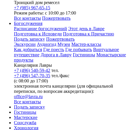
Троицкий дом ремесел
+7 (985) 967-65-15
Режим работы: с 10:00 до 17:00
Все контакты
Пожертвовать
Богослужения
Расписание богослужений
Этот день в Лавре
Подготовка к Исповеди
Подготовка к Причастию
Подать записку
Пожертвовать
Экскурсии
Аудиогид
Музеи
Мастер-классы
Как добраться
Где поесть
Где побывать
Виртуальное
путешествие
Дорога в Лавру
Гостиницы
Монастырские
продукты
Канцелярия Лавры
+7 (496) 540-59-42
тел.
+7 (496) 547-70-35
тел./факс
(с 08:00 до 17:00)
электронная почта канцелярии (для официальной
переписки, по вопросам аккредитации):
office@lavra.ru
Все контакты
Подать записку
Гостиницы
Мастерские
Соцслужба
Хронология