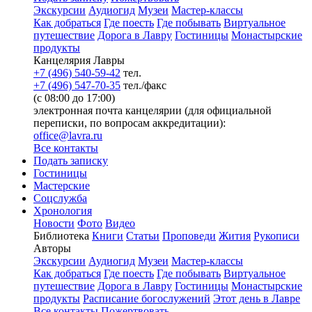
Экскурсии
Аудиогид
Музеи
Мастер-классы
Как добраться
Где поесть
Где побывать
Виртуальное
путешествие
Дорога в Лавру
Гостиницы
Монастырские
продукты
Канцелярия Лавры
+7 (496) 540-59-42
тел.
+7 (496) 547-70-35
тел./факс
(с 08:00 до 17:00)
электронная почта канцелярии (для официальной
переписки, по вопросам аккредитации):
office@lavra.ru
Все контакты
Подать записку
Гостиницы
Мастерские
Соцслужба
Хронология
Новости
Фото
Видео
Библиотека
Книги
Статьи
Проповеди
Жития
Рукописи
Авторы
Экскурсии
Аудиогид
Музеи
Мастер-классы
Как добраться
Где поесть
Где побывать
Виртуальное
путешествие
Дорога в Лавру
Гостиницы
Монастырские
продукты
Расписание богослужений
Этот день в Лавре
Все контакты
Пожертвовать