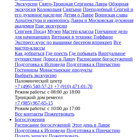
Экскурсии
Свято-Троицкая Сергиева Лавра
Обзорная
экскурсия
Колокольня
Святыни
Преподобный Сергий и
его духовное наследие
Детям о Лавре
Воинская слава
Архитектура и иконопись
Лавра и Московская духовная
академия
Еще экскурсии
Сергиев Посад
Музеи
Мастер-классы
Гончарное дело
для начинающих
Витражи в технике Тиффани
Экспресс-курс по вышивке бисером вприкреп
Все
мастер-классы
Как добраться
Где поесть
Где побывать
Виртуальное
путешествие
Дорога в Лавру
Расписание богослужений
Подготовка к Исповеди
Подготовка к Причастию
Гостиницы
Монастырские продукты
Выбрать экскурсию
Паломнический центр
+7 (496) 540-57-21
+7 (910) 471-01-70
Режим работы: с 08:00 до 18:00
Троицкий дом ремесел
+7 (985) 967-65-15
Режим работы: с 10:00 до 17:00
Все контакты
Пожертвовать
Богослужения
Расписание богослужений
Этот день в Лавре
Подготовка к Исповеди
Подготовка к Причастию
Подать записку
Пожертвовать