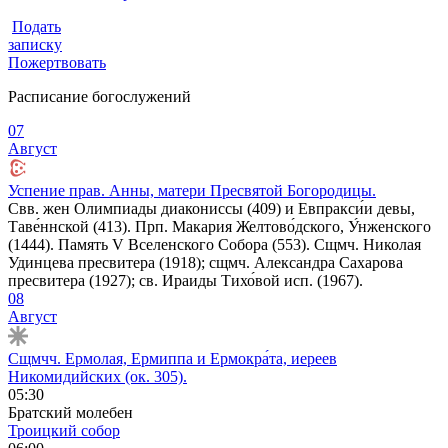
Подать
записку
Пожертвовать
Расписание богослужений
07
Август
Успение прав. Анны, матери Пресвятой Богородицы.
Свв. жен Олимпиады диакониссы (409) и Евпракси́и девы,
Таве́ннской (413). Прп. Макария Желтово́дского, У́нженского
(1444). Память V Вселенского Собора (553). Сщмч. Николая
Удинцева пресвитера (1918); сщмч. Александра Сахарова
пресвитера (1927); св. Ираиды Тихо́вой исп. (1967).
08
Август
Сщмчч. Ермолая, Ермиппа и Ермокра́та, иереев
Никомидийских (ок. 305).
05:30
Братский молебен
Троицкий собор