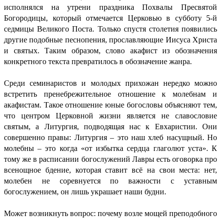
исполнялся на утрени праздника Похвалы Пресвятой
Богородицы, который отмечается Церковью в субботу 5-й
седмицы Великого Поста. Только спустя столетия появились
другие подобные песнопения, прославляющие Иисуса Христа
и святых. Таким образом, слово акафист из обозначения
конкретного текста превратилось в обозначение жанра.
Среди семинаристов и молодых прихожан нередко можно
встретить пренебрежительное отношение к молебнам и
акафистам. Такое отношение юные богословы объясняют тем,
что центром Церковной жизни является не славословие
святым, а Литургия, подводящая нас к Евхаристии. Они
совершенно правы: Литургия – это наш хлеб насущный. Но
молебны – это когда «от избытка сердца глаголют уста». К
тому же в расписании богослужений Лавры есть оговорка про
всенощное бдение, которая ставит всё на свои места: нет,
молебен не соревнуется по важности с уставным
богослужением, он лишь украшает наши будни.
Может возникнуть вопрос: почему возле мощей преподобного