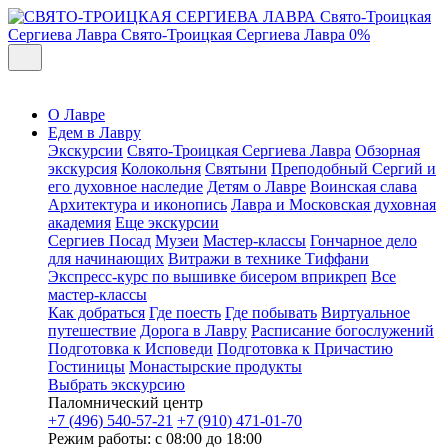
Свято-Троицкая
Сергиева Лавра
Свято-Троицкая Сергиева Лавра
0%
О Лавре
Едем в Лавру
Экскурсии
Свято-Троицкая Сергиева Лавра
Обзорная
экскурсия
Колокольня
Святыни
Преподобный Сергий и
его духовное наследие
Детям о Лавре
Воинская слава
Архитектура и иконопись
Лавра и Московская духовная
академия
Еще экскурсии
Сергиев Посад
Музеи
Мастер-классы
Гончарное дело
для начинающих
Витражи в технике Тиффани
Экспресс-курс по вышивке бисером вприкреп
Все
мастер-классы
Как добраться
Где поесть
Где побывать
Виртуальное
путешествие
Дорога в Лавру
Расписание богослужений
Подготовка к Исповеди
Подготовка к Причастию
Гостиницы
Монастырские продукты
Выбрать экскурсию
Паломнический центр
+7 (496) 540-57-21
+7 (910) 471-01-70
Режим работы: с 08:00 до 18:00