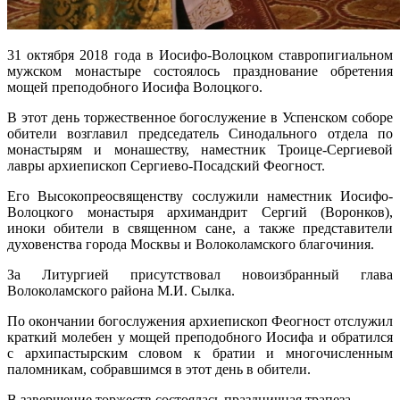
31 октября 2018 года в Иосифо-Волоцком ставропигиальном
мужском монастыре состоялось празднование обретения
мощей преподобного Иосифа Волоцкого.
В этот день торжественное богослужение в Успенском соборе
обители возглавил председатель Синодального отдела по
монастырям и монашеству, наместник Троице-Сергиевой
лавры архиепископ Сергиево-Посадский Феогност.
Его Высокопреосвященству сослужили наместник Иосифо-
Волоцкого монастыря архимандрит Сергий (Воронков),
иноки обители в священном сане, а также представители
духовенства города Москвы и Волоколамского благочиния.
За Литургией присутствовал новоизбранный глава
Волоколамского района М.И. Сылка.
По окончании богослужения архиепископ Феогност отслужил
краткий молебен у мощей преподобного Иосифа и обратился
с архипастырским словом к братии и многочисленным
паломникам, собравшимся в этот день в обители.
В завершение торжеств состоялась праздничная трапеза.