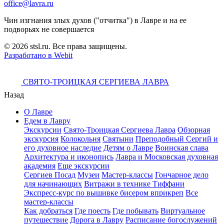
office@lavra.ru
Чин изгнания злых духов ("отчитка") в Лавре и на ее
подворьях не совершается
© 2026 stsl.ru. Все права защищены.
Разработано в Webit
СВЯТО-ТРОИЦКАЯ СЕРГИЕВА ЛАВРА
Назад
О Лавре
Едем в Лавру
Экскурсии
Свято-Троицкая Сергиева Лавра
Обзорная
экскурсия
Колокольня
Святыни
Преподобный Сергий и
его духовное наследие
Детям о Лавре
Воинская слава
Архитектура и иконопись
Лавра и Московская духовная
академия
Еще экскурсии
Сергиев Посад
Музеи
Мастер-классы
Гончарное дело
для начинающих
Витражи в технике Тиффани
Экспресс-курс по вышивке бисером вприкреп
Все
мастер-классы
Как добраться
Где поесть
Где побывать
Виртуальное
путешествие
Дорога в Лавру
Расписание богослужений