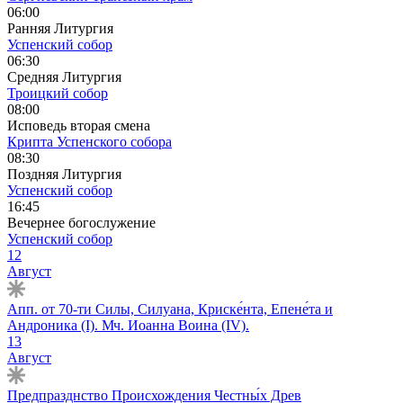
06:00
Ранняя Литургия
Успенский собор
06:30
Средняя Литургия
Троицкий собор
08:00
Исповедь вторая смена
Крипта Успенского собора
08:30
Поздняя Литургия
Успенский собор
16:45
Вечернее богослужение
Успенский собор
12
Август
Апп. от 70-ти Силы, Силуана, Криске́нта, Епене́та и
Андроника (I). Мч. Иоанна Воина (IV).
13
Август
Предпразднство Происхождения Честны́х Древ