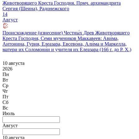
Животворящего Креста Господня. Прмч. архимандрита
Сергия (Шеина), Радонежского
14
Август
Происхождение (изнесение) Честны́х Древ Животворящего
Креста Господня, Семи мучеников Маккавеев: Ави́ма,
Антонина, Гурия, Елеазара, Евсево́на, Али́ма и Маркелла,
матери их Соломони́и и учителя их Елеазара (166 г. до Р. Х.)
10 августа
2026
Пн
Вт
Ср
Чт
Пт
Сб
Вс
Июль
Август
10 августа