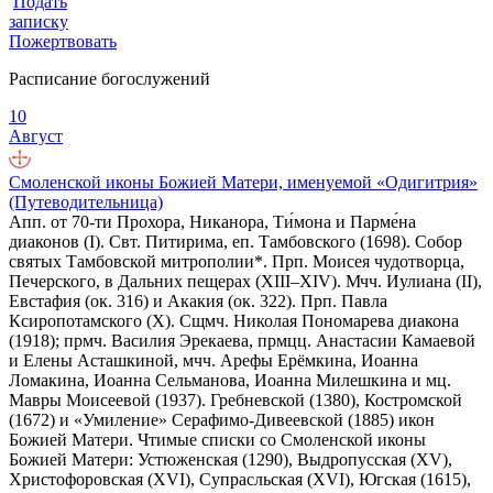
Подать
записку
Пожертвовать
Расписание богослужений
10
Август
Смоленской иконы Божией Матери, именуемой «Одигитрия»
(Путеводительница)
Апп. от 70-ти Прохора, Никанора, Ти́мона и Парме́на
диаконов (I). Свт. Питирима, еп. Тамбовского (1698). Собор
святых Тамбовской митрополии*. Прп. Моисея чудотворца,
Печерского, в Дальних пещерах (XIII–XIV). Мчч. Иулиана (II),
Евстафия (ок. 316) и Акакия (ок. 322). Прп. Павла
Ксиропотамского (X). Сщмч. Николая Пономарева диакона
(1918); прмч. Василия Эрекаева, прмцц. Анастасии Камаевой
и Елены Асташкиной, мчч. Арефы Ерёмкина, Иоанна
Ломакина, Иоанна Сельманова, Иоанна Милешкина и мц.
Мавры Моисеевой (1937). Гребневской (1380), Костромской
(1672) и «Умиление» Серафимо-Дивеевской (1885) икон
Божией Матери. Чтимые списки со Смоленской иконы
Божией Матери: Устюженская (1290), Выдропусская (XV),
Христофоровская (XVI), Супрасльская (XVI), Югская (1615),