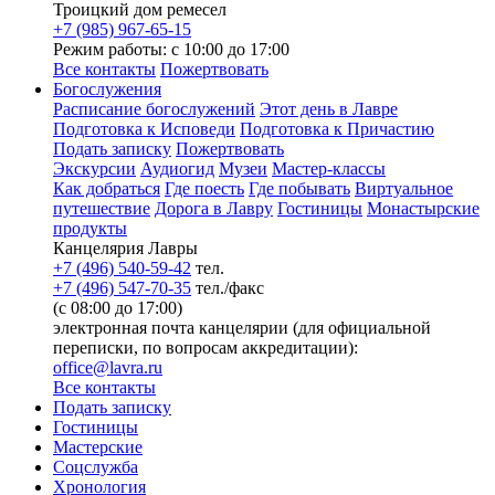
Троицкий дом ремесел
+7 (985) 967-65-15
Режим работы: с 10:00 до 17:00
Все контакты
Пожертвовать
Богослужения
Расписание богослужений
Этот день в Лавре
Подготовка к Исповеди
Подготовка к Причастию
Подать записку
Пожертвовать
Экскурсии
Аудиогид
Музеи
Мастер-классы
Как добраться
Где поесть
Где побывать
Виртуальное
путешествие
Дорога в Лавру
Гостиницы
Монастырские
продукты
Канцелярия Лавры
+7 (496) 540-59-42
тел.
+7 (496) 547-70-35
тел./факс
(с 08:00 до 17:00)
электронная почта канцелярии (для официальной
переписки, по вопросам аккредитации):
office@lavra.ru
Все контакты
Подать записку
Гостиницы
Мастерские
Соцслужба
Хронология