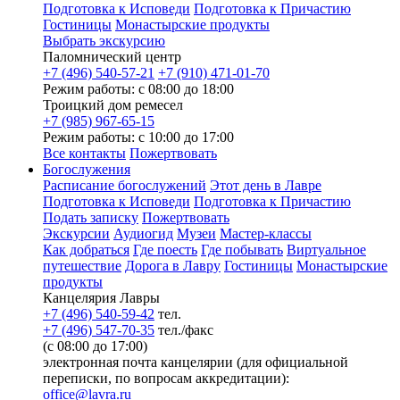
Подготовка к Исповеди
Подготовка к Причастию
Гостиницы
Монастырские продукты
Выбрать экскурсию
Паломнический центр
+7 (496) 540-57-21
+7 (910) 471-01-70
Режим работы: с 08:00 до 18:00
Троицкий дом ремесел
+7 (985) 967-65-15
Режим работы: с 10:00 до 17:00
Все контакты
Пожертвовать
Богослужения
Расписание богослужений
Этот день в Лавре
Подготовка к Исповеди
Подготовка к Причастию
Подать записку
Пожертвовать
Экскурсии
Аудиогид
Музеи
Мастер-классы
Как добраться
Где поесть
Где побывать
Виртуальное
путешествие
Дорога в Лавру
Гостиницы
Монастырские
продукты
Канцелярия Лавры
+7 (496) 540-59-42
тел.
+7 (496) 547-70-35
тел./факс
(с 08:00 до 17:00)
электронная почта канцелярии (для официальной
переписки, по вопросам аккредитации):
office@lavra.ru