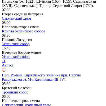
Игрицкая (ок. 1622), Шуйская (1654–1655), Седмиезерная
(XVII), Сергиевская (в Троице-Сергиевой Лавре) (1730).
07:30
Вторая средняя Литургия
Смоленский храм
08:00
Исповедь вторая смена
Крипта Успенского собора
08:30
Поздняя Литургия
Успенский собор
16:45
Вечернее богослужение
Успенский собор
11
Август
Прп. Романа Киржачского (ученика прп. Сергия
Радонежского), Мч. Каллиника (III–IV).
05:30
Братский молебен
Троицкий собор
06:00
Исповедь первая смена
Сергиевский Трапезный храм