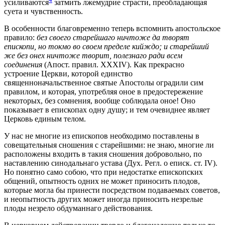
усиливаются
затмить лжемудрие страсти, преобладающая
суета и чувственность.
В особенности благовременно теперь вспомнить апостольское
правило:
без своего старейшаго ничтоже да творят
епископи, но токмо во своем пределе кийждо; и старейший
же без онех ничтоже творит, полезнаго ради всем
соединения
(Апост. правил. XXXIV). Как прекрасно
устроение Церкви, которой единство
священноначальственное святые Апостолы оградили сим
правилом, и которая, употребляя оное в предостережение
некоторых, без сомнения, вообще соблюдала оное! Оно
показывает в епископах одну душу; и тем очевиднее являет
Церковь единым телом.
У нас не многие из епископов необходимо поставлены в
совещательныя сношения с старейшими: не знаю, многие ли
расположены входить в такия сношения добровольно, по
наставлению синодальнаго устава (Дух. Регл. о еписк. ст. IV).
Но понятно само собою, что при недостатке епископских
общений, опытность одних не может приносить плодов,
которые могла бы принести посредством подаваемых советов,
и неопытность других может иногда приносить незрелые
плоды незрело обдуманнаго действования.