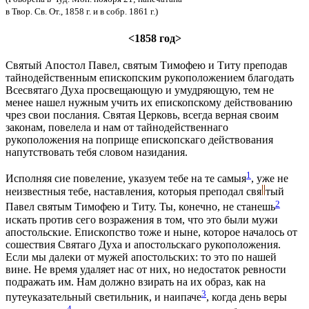
в Твор. Св. От., 1858 г. и в собр. 1861 г.)
<1858 год>
Святый Апостол Павел, святым Тимофею и Титу преподав
тайнодейственным епископским рукоположением благодать
Всесвятаго Духа просвещающую и умудряющую, тем не
менее нашел нужным учить их епископскому действованию
чрез свои послания. Святая Церковь, всегда верная своим
законам, повелела и нам от тайнодейственнаго
рукоположения на поприще епископскаго действования
напутствовать тебя словом назидания.
1
Исполняя сие повеление, указуем тебе на те самыя
, уже не
неизвестныя тебе, наставления, которыя преподал
свя
тый
2
Павел святым Тимофею и Титу. Ты, конечно, не станешь
искать против сего возражения в том, что это были мужи
апостольские. Епископство тоже и ныне, которое началось от
сошествия Святаго Духа и апостольскаго рукоположения.
Если мы далеки от мужей апостольских: то это по нашей
вине. Не время удаляет нас от них, но недостаток ревности
подражать им. Нам должно взирать на их образ, как на
3
путеуказательный светильник, и наипаче
, когда день веры
4