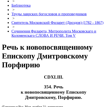
>
Библиотека
>
Труды лаврских богословов и проповедников
>
Святитель Московский Филарет (Дроздов) (1782 - 1867)
>
Сочинения Филарета, Митрополита Московскаго и
Коломенскаго СЛОВА И РЕЧИ. Том V
Речь к новопосвященному
Епископу Дмитровскому
Порфирию
CDXLIII.
354. Речь
к новопосвященному Епископу
Дмитровскому, Порфирию.
(Говорена в Чуд. Мон. ноября 21; напечатана