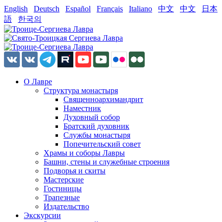
English
Deutsch
Español
Français
Italiano
中文
中文
日本
語
한국의
О Лавре
Структура монастыря
Священноархимандрит
Наместник
Духовный собор
Братский духовник
Службы монастыря
Попечительский совет
Храмы и соборы Лавры
Башни, стены и служебные строения
Подворья и скиты
Мастерские
Гостиницы
Трапезные
Издательство
Экскурсии