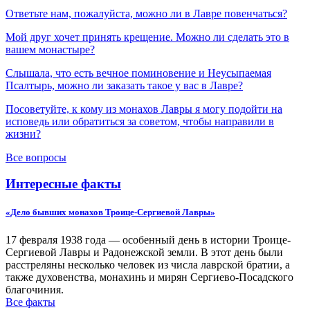
Ответьте нам, пожалуйста, можно ли в Лавре повенчаться?
Мой друг хочет принять крещение. Можно ли сделать это в
вашем монастыре?
Слышала, что есть вечное поминовение и Неусыпаемая
Псалтырь, можно ли заказать такое у вас в Лавре?
Посоветуйте, к кому из монахов Лавры я могу подойти на
исповедь или обратиться за советом, чтобы направили в
жизни?
Все вопросы
Интересные факты
«Дело бывших монахов Троице-Сергиевой Лавры»
17 февраля 1938 года — особенный день в истории Троице-
Сергиевой Лавры и Радонежской земли. В этот день были
расстреляны несколько человек из числа лаврской братии, а
также духовенства, монахинь и мирян Сергиево-Посадского
благочиния.
Все факты