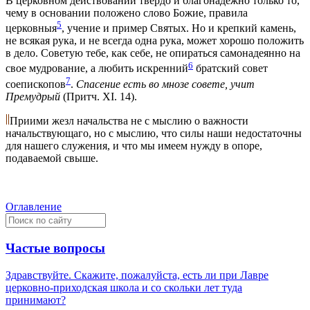
В церковном действовании твердо и благонадежно только то,
чему в основании положено слово Божие, правила
5
церковныя
, учение и пример Святых. Но и крепкий камень,
не всякая рука, и не всегда одна рука, может хорошо положить
в дело. Советую тебе, как себе, не опираться самонадеянно на
6
свое мудрование, а любить искренний
братский совет
7
соепископов
.
Спасение есть во мнозе совете,
учит
Премудрый
(Притч. XI. 14).
Приими жезл начальства не с мыслию о важности
начальствующаго, но с мыслию, что силы наши недостаточны
для нашего служения, и что мы имеем нужду в опоре,
подаваемой свыше.
Оглавление
Частые вопросы
Здравствуйте. Скажите, пожалуйста, есть ли при Лавре
церковно-приходская школа и со скольки лет туда
принимают?