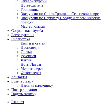
Заказ экскурсий
Путеводитель
Гостиницы
Экскурсии по Свято-Троицкой Сергиевой лавре
Экскурсии по Сергиеву Посаду и паломнические
поездки
Мастер-классы
Социальная служба
Богослужения
Библиотека
Книги и статьи
Проповеди
Статьи
Рукописи
Жития
Ноты Лавры
Медиагалерея
Фотогалерея
Контакты
Едем в Лавру
Памятка паломнику
Пожертвования
Подать записку
Главная