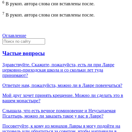
6
В рукоп. автора слова сии вставлены после.
7
В рукоп. автора слова сии вставлены после.
Оглавление
Частые вопросы
Здравствуйте. Скажите, пожалуйста, есть ли при Лавре
церковно-приходская школа и со скольки лет туда
принимают?
Ответьте нам, пожалуйста, можно ли в Лавре повенчаться?
Мой друг хочет принять крещение. Можно ли сделать это в
вашем монастыре?
Слышала, что есть вечное поминовение и Неусыпаемая
Псалтырь, можно ли заказать такое у вас в Лавре?
Посоветуйте, к кому из монахов Лавры я могу подойти на
исповедь или обратиться за советом, чтобы направили в