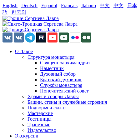
English
Deutsch
Español
Français
Italiano
中文
中文
日本
語
한국의
О Лавре
Структура монастыря
Священноархимандрит
Наместник
Духовный собор
Братский духовник
Службы монастыря
Попечительский совет
Храмы и соборы Лавры
Башни, стены и служебные строения
Подворья и скиты
Мастерские
Гостиницы
Трапезные
Издательство
Экскурсии