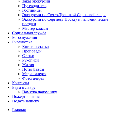
Заказ экскурсий
Путеводитель
Гостиницы
Экскурсии по Свято-Троицкой Сергиевой лавре
Экскурсии по Сергиеву Посаду и паломнические
поездки
Мастер-классы
Социальная служба
Богослужения
Библиотека
Книги и статьи
Проповеди
Статьи
Рукописи
Жития
Ноты Лавры
Медиагалерея
Фотогалерея
Контакты
Едем в Лавру
Памятка паломнику
Пожертвования
Подать записку
Главная