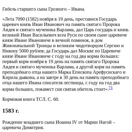
Гибель старшего сына Грозного – Ивана.
«Лета 7090 (1582) ноября в 19 день, преставися Государь
царевич князь Иван Иванович на память святаго Пророка
Авдея и святаго мученика Варлама, дал Царь государь и князь
великий Иван Васильевич всеа Руси по своем сыне царевиче
князе Иване Ивановиче в вечной поминок, в дом
Живоначальной Троицы и великим чюдотворцом Сергию и
Никону 5000 рублев; да Государь дал Москве по Царевиче
князе Иване Ивановиче с году на год два корма больших:
первый корм ноября в 19 день на память святаго Пророка
Авдея и святаго мученика Варлама, а другой корм на память
преподобнаго отца нашего Марка Епископа Арефусискаго и
Кирила дьякона, а на завтре в 30 день на память преподобнаго
отца нашего Ивана списателя лествицы, с году на год два
71
корма больших, покамест сия святая обитель стоит».
Кормовая книга ТСЛ. С. 60.
1583 г.
Рождение младшего сына Иоанна IV от Марии Нагой –
царевича Димитрия.