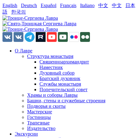
English
Deutsch
Español
Français
Italiano
中文
中文
日本
語
한국의
О Лавре
Структура монастыря
Священноархимандрит
Наместник
Духовный собор
Братский духовник
Службы монастыря
Попечительский совет
Храмы и соборы Лавры
Башни, стены и служебные строения
Подворья и скиты
Мастерские
Гостиницы
Трапезные
Издательство
Экскурсии