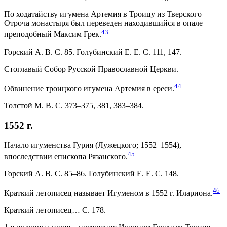
По ходатайству игумена Артемия в Троицу из Тверского
Отроча монастыря был переведен находившийся в опале
43
преподобный Максим Грек.
Горский А. В. С. 85. Голубинский Е. Е. С. 111, 147.
Стоглавый Собор Русской Православной Церкви.
44
Обвинение троицкого игумена Артемия в ереси.
Толстой М. В. С. 373–375, 381, 383–384.
1552 г.
Начало игуменства Гурия (Лужецкого; 1552–1554),
45
впоследствии епископа Рязанского.
Горский А. В. С. 85–86. Голубинский Е. Е. С. 148.
46
Краткий летописец называет Игуменом в 1552 г. Илариона.
Краткий летописец… С. 178.