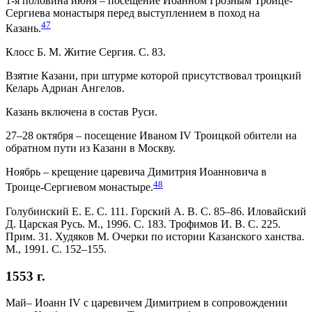
1-я половина июня – посещение Иоанном Грозным Троице-
Сергиева монастыря перед выступлением в поход на
47
Казань.
Клосс Б. М. Житие Сергия. С. 83.
Взятие Казани, при штурме которой присутствовал троицкий
Келарь Адриан Ангелов.
Казань включена в состав Руси.
27–28 октября – посещение Иваном IV Троицкой обители на
обратном пути из Казани в Москву.
Ноябрь – крещение царевича Димитрия Иоанновича в
48
Троице-Сергиевом монастыре.
Голубинский Е. Е. С. 111. Горский А. В. С. 85–86. Иловайский
Д. Царская Русь. М., 1996. С. 183. Трофимов И. В. С. 225.
Прим. 31. Худяков М. Очерки по истории Казанского ханства.
М., 1991. С. 152–155.
1553 г.
Май– Иоанн IV с царевичем Димитрием в сопровождении