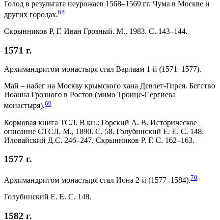
Голод в результате неурожаев 1568–1569 гг. Чума в Москве и
68
других городах.
Скрынников Р. Г. Иван Грозный. М., 1983. С. 143–144.
1571 г.
Архимандритом монастыря стал Варлаам 1-й (1571–1577).
Май – набег на Москву крымского хана Девлет-Гирея. Бегство
Иоанна Грозного в Ростов (мимо Троице-Сергиева
69
монастыря).
Кормовая книга ТСЛ. В кн.: Горский А. В. Историческое
описание СТСЛ. М., 1890. С. 58. Голубинский Е. Е. С. 148.
Иловайский Д.С. 246–247. Скрынников Р. Г. С. 162–163.
1577 г.
70
Архимандритом монастыря стал Иона 2-й (1577–1584).
Голубинский Е. Е. С. 148.
1582 г.