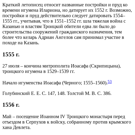
Краткий летописец относит названные постройки и пруд ко
времени игумена Илариона, но датирует их 1552 г. Возможно,
постройки и пруд действительно следует датировать 1554–
1555 гг., учитывая, что в 1551–1552 гг. шла тяжелая война с
Казанью и властям Троицкой обители едва ли было до
строительства сооружений гражданского назначения, тем
более что келарь Адриан Ангелов сам принимал участие в
походе на Казань.
1555 г.
27 июля – кончина митрополита Иоасафа (Скрипицына),
троицкого игумена в 1529–1539 гг.
53
Начало игуменства Иоасафа (Черного; 1555–1560).
Голубинский Е. Е. С. 147, 148. Толстой М. В. С. 386.
1556 г.
Май – посещение Иоанном IV Троицкого монастыря перед
отъездом в Серпухов к войску, собранному против крымского
хана Девлета.