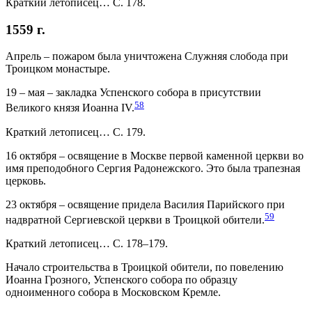
Краткий летописец… С. 178.
1559 г.
Апрель – пожаром была уничтожена Служняя слобода при
Троицком монастыре.
19 – мая – закладка Успенского собора в присутствии
58
Великого князя Иоанна IV.
Краткий летописец… С. 179.
16 октября – освящение в Москве первой каменной церкви во
имя преподобного Сергия Радонежского. Это была трапезная
церковь.
23 октября – освящение придела Василия Парийского при
59
надвратной Сергиевской церкви в Троицкой обители.
Краткий летописец… С. 178–179.
Начало строительства в Троицкой обители, по повелению
Иоанна Грозного, Успенского собора по образцу
одноименного собора в Московском Кремле.