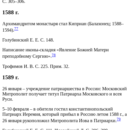
С. 305–306.
1588 г.
Архимандритом монастыря стал Киприан (Балахонец; 1588–
77
1594).
Голубинский Е. Е. С. 148.
Написание иконы-складня «Явление Божией Матери
78
преподобному Сергию».
Трофимов И. В. С. 225. Прим. 32.
1589 г.
26 января – учреждение патриаршества в России: Московский
Митрополит получает титул Патриарха Московского и всея
Руси.
5–10 февраля – в обители гостил константинопольский
Патриарх Иеремия, который прибыл в Россию летом 1588 г., а
79
26 января рукоположил Митрополита Иова в Патриархи.