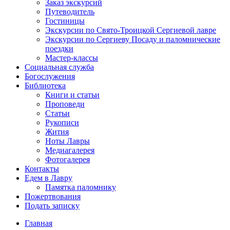
Заказ экскурсий
Путеводитель
Гостиницы
Экскурсии по Свято-Троицкой Сергиевой лавре
Экскурсии по Сергиеву Посаду и паломнические
поездки
Мастер-классы
Социальная служба
Богослужения
Библиотека
Книги и статьи
Проповеди
Статьи
Рукописи
Жития
Ноты Лавры
Медиагалерея
Фотогалерея
Контакты
Едем в Лавру
Памятка паломнику
Пожертвования
Подать записку
Главная