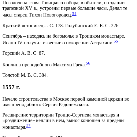
Позолочена глава Троицкого собора; в обители, на здании
трапезной XV в., устроены первые большие часы. Делал те
54
часы старец Тихон Новогородец.
Краткий летописец… С. 178. Голубинский Е. Е. С. 226.
Сентябрь – находясь на богомолье в Троицком монастыре,
55
Иоанн IV получил известие о покорении Астрахани.
Горский А. В. С. 87.
56
Кончина преподобного Максима Грека.
Толстой М. В. С. 384.
1557 г.
Начало строительства в Москве первой каменной церкви во
имя преподобного Сергия Радонежского.
Расширение территории Троице-Сергиева монастыря и
«роздвижение» келлий в нем, вынос конюшен за пределы
57
монастыря.