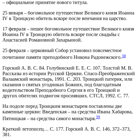
– официальное принятие нового титула.
25 января – богомольное путешествие Великого князя Иоанна
IV в Троицкую обитель вскоре после венчания на царство.
17 февраля – пешее богомольное путешествие Великого князя
Иоанна IV в Троицкую обитель вскоре после свадьбы с
Анастасией Романовной Захарьиной.
25 февраля – церковный Собор установил повсеместное
38
почитание памяти преподобного Никона Радонежского.
Горский А. В. С. 84. Голубинский Е. Е. С. 107. Толстой М. В.
Рассказы из истории Русской Церкви. Спасо-Преображенский
Валаамский монастырь, 1991. С. 203. Троицкий патерик, или
сказания о святых угодниках Божиих, под благодатным
водительством Преподобного Сергия в его Троицкой и
других обителях подвигом просиявших. СТСЛ, 1992. С. 77.
На подоле перед Троицким монастырем поставлены две
каменные церкви: Введенская – на средства Ивана Хабарова,
39
Пятницкая – на средства самого монастыря.
Краткий летописец… С. 177. Горский А. В. С. 146, 372–373,
381.