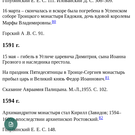
Голубинский Е. Е. С. 111. Иловайский Д. С. 306–309.
16 марта – скончалась и вскоре была погребена в Успенском
соборе Троицкого монастыря Евдокия, дочь вдовой королевы
80
Марфы Владимировны.
Горский А .В. С. 91.
1591 г.
15 мая – гибель в Угличе царевича Димитрия, сына Иоанна
Грозного и наследника престола.
На праздник Пятидесятницы в Троице-Сергиев монастырь
81
прибыл царь и Великий князь Федор Иоаннович.
Сказание Авраамия Палицына. М.-Л.,1955. С. 102.
1594 г.
Архимандритом монастыря стал Кирилл (Завидов; 1594–
82
1605), впоследствии архиепископ Ростовский.
Голубинский Е. Е. С. 148.