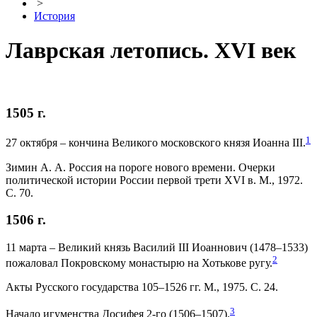
>
История
Лаврская летопись. XVI век
1505 г.
1
27 октября – кончина Великого московского князя Иоанна III.
Зимин А. А. Россия на пороге нового времени. Очерки
политической истории России первой трети XVI в. М., 1972.
С. 70.
1506 г.
11 марта – Великий князь Василий III Иоаннович (1478–1533)
2
пожаловал Покровскому монастырю на Хотькове ругу.
Акты Русского государства 105–1526 гг. М., 1975. С. 24.
3
Начало игуменства Досифея 2-го (1506–1507).