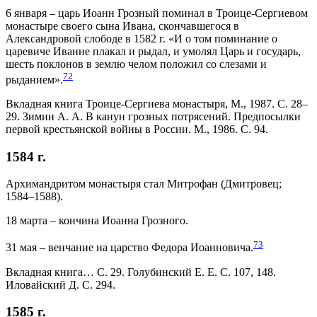
6 января – царь Иоанн Грозный поминал в Троице-Сергиевом
монастыре своего сына Ивана, скончавшегося в
Александровой слободе в 1582 г. «И о том поминание о
царевиче Иванне плакал и рыдал, и умолял Царь и государь,
шесть поклонов в землю челом положил со слезами и
72
рыданием».
Вкладная книга Троице-Сергиева монастыря, М., 1987. С. 28–
29. Зимин А. А. В канун грозных потрясений. Предпосылки
первой крестьянской войны в России. М., 1986. С. 94
.
1584 г.
Архимандритом монастыря стал Митрофан (Дмитровец;
1584–1588).
18 марта – кончина Иоанна Грозного.
73
31 мая – венчание на царство Федора Иоанновича.
Вкладная книга… С. 29. Голубинский Е. Е. С. 107, 148.
Иловайский Д. С. 294.
1585 г.