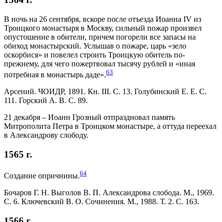
В ночь на 26 сентября, вскоре после отъезда Иоанна IV из
Троицкого монастыря в Москву, сильный пожар произвел
опустошение в обители, причем погорели все запасы на
обиход монастырский. Услышав о пожаре, царь «зело
оскорбися» и повелел строить Троицкую обитель по-
прежнему, для чего пожертвовал тысячу рублей и «иная
63
потребная в монастырь даде».
Арсений. ЧОИДР, 1891. Кн. III. С. 13. Голубинский Е. Е. С.
111. Горский А. В. С. 89.
21 декабря – Иоанн Грозный отпраздновал память
Митрополита Петра в Троицком монастыре, а оттуда переехал
в Александрову слободу.
1565 г.
64
Создание опричнины.
Бочаров Г. Н. Выголов В. П. Александрова слобода. М., 1969.
С. 6. Ключевский В. О. Сочинения. М., 1988. Т. 2. С. 163.
1566 г.