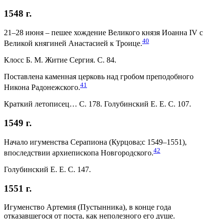
1548 г.
21–28 июня – пешее хождение Великого князя Иоанна IV с
40
Великой княгиней Анастасией к Троице.
Клосс Б. М. Житие Сергия. С. 84.
Поставлена каменная церковь над гробом преподобного
41
Никона Радонежского.
Краткий летописец… С. 178. Голубинский Е. Е. С. 107.
1549 г.
Начало игуменства Серапиона (Курцова;с 1549–1551),
42
впоследствии архиепископа Новгородского.
Голубинский Е. Е. С. 147.
1551 г.
Игуменство Артемия (Пустынника), в конце года
отказавшегося от поста, как неполезного его душе.