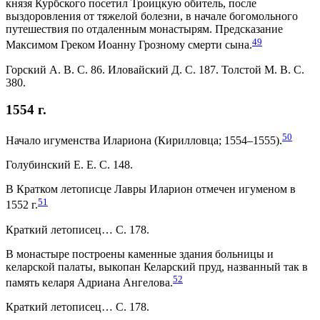
князя Курбского посетил Троицкую обитель, после
выздоровления от тяжелой болезни, в начале богомольного
путешествия по отдаленным монастырям. Предсказание
49
Максимом Греком Иоанну Грозному смерти сына.
Горский А. В. С. 86. Иловайский Д. С. 187. Толстой М. В. С.
380.
1554 г.
50
Начало игуменства Илариона (Кирилловца; 1554–1555).
Голубинский Е. Е. С. 148.
В Кратком летописце Лавры Иларион отмечен игуменом в
51
1552 г.
Краткий летописец… С. 178.
В монастыре построены каменные здания больницы и
келарской палаты, выкопан Келарский пруд, названный так в
52
память келаря Адриана Ангелова.
Краткий летописец… С. 178.