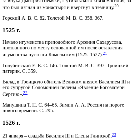
за внука Дмитрия Шемяки, Путивльского князя Василия, за
20
что был изгнан из монастыря и ввергнут в темницу.
Горский А. В. С. 82. Толстой М. В. С. 358, 367.
1525 г.
Начало игуменства преподобного Арсения Сахарусова,
прозванного по месту основанной им после оставления
21
игуменства пустыни Комельским (1525–1527).
Голубинский Е. Е. С. 146. Толстой М. В. С. 397. Троицкий
патерик. С. 359.
Вклад в Троицкую обитель Великим князем Василием III и
его супругой Соломонией пелены «Явление Богоматери
22
Сергию».
Манушина Т. Н. С. 64–65. Зимин А. А. Россия на пороге
нового времени. С. 295.
1526 г.
23
21 января – свадьба Василия III и Елены Глинской.