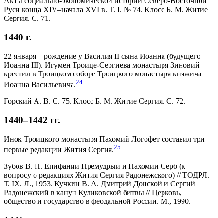
Акты социально-экономической истории Северо-Восточной
Руси конца ХIV–начала XVI в. T. I. № 74. Клосс Б. М. Житие
Сергия. С. 71.
1440 г.
22 января – рождение у Василия II сына Иоанна (будущего
Иоанна III). Игумен Троице-Сергиева монастыря Зиновий
крестил в Троицком соборе Троицкого монастыря княжича
24
Иоанна Васильевича.
Горский А. В. С. 75. Клосс Б. М. Житие Сергия. С. 72.
1440–1442 гг.
Инок Троицкого монастыря Пахомий Логофет составил три
25
первые редакции Жития Сергия.
Зубов В. П. Епифаний Премудрый и Пахомий Серб (к
вопросу о редакциях Жития Сергия Радонежского) // ТОДРЛ.
Т. IX. Л., 1953. Кучкин В. А. Дмитрий Донской и Сергий
Радонежский в канун Куликовской битвы // Церковь,
общество и государство в феодальной России. М., 1990.