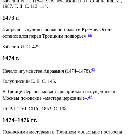
Забелин И. С. 118–119. Ключевский В. О. Сочинения. М.,
1987. Т. II. С. 113–114.
1473 г.
4 апреля – случился большой пожар в Кремле. Огонь
44
остановился перед Троицким подворьем.
Забелин И. С. 425.
1474 г.
45
Начало игуменства Авраамия (1474–1478).
Голубинский Е. Е. С. 145.
В Троице-Сергиев монастырь прибыли отпущенные из
46
Москвы псковские «мастера церковные».
ПСРЛ. Т.VI. СПб., 1853. С. 198.
1474–1476 гг.
Псковскими мастерами в Троицком монастыре построена