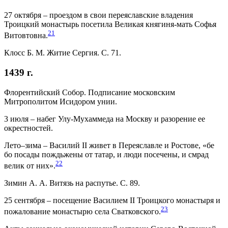
27 октября – проездом в свои переяславские владения
Троицкий монастырь посетила Великая княгиня-мать Софья
21
Витовтовна.
Клосс Б. М. Житие Сергия. С. 71.
1439 г.
Флорентийский Собор. Подписание московским
Митрополитом Исидором унии.
3 июля – набег Улу-Мухаммеда на Москву и разорение ее
окрестностей.
Лето–зима – Василий II живет в Переяславле и Ростове, «бе
бо посады пождьжены от татар, и люди посечены, и смрад
22
велик от них».
Зимин А. А. Витязь на распутье. С. 89.
25 сентября – посещение Василием II Троицкого монастыря и
23
пожалование монастырю села Сватковского.