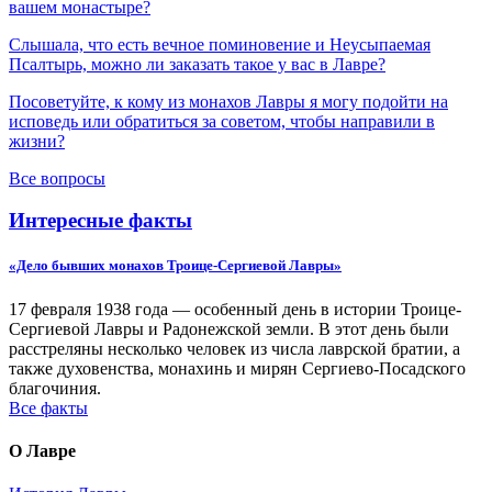
вашем монастыре?
Слышала, что есть вечное поминовение и Неусыпаемая
Псалтырь, можно ли заказать такое у вас в Лавре?
Посоветуйте, к кому из монахов Лавры я могу подойти на
исповедь или обратиться за советом, чтобы направили в
жизни?
Все вопросы
Интересные факты
«Дело бывших монахов Троице-Сергиевой Лавры»
17 февраля 1938 года — особенный день в истории Троице-
Сергиевой Лавры и Радонежской земли. В этот день были
расстреляны несколько человек из числа лаврской братии, а
также духовенства, монахинь и мирян Сергиево-Посадского
благочиния.
Все факты
О Лавре