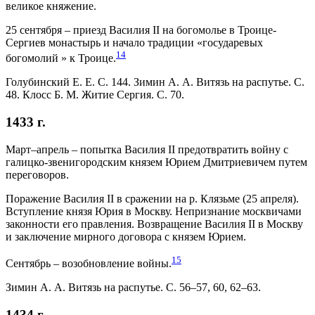
великое княжение.
25 сентября – приезд Василия II на богомолье в Троице-
Сергиев монастырь и начало традиции «государевых
14
богомолий » к Троице.
Голубинский Е. Е. С. 144. Зимин А. А. Витязь на распутье. С.
48. Клосс Б. М. Житие Сергия. С. 70.
1433 г.
Март–апрель – попытка Василия II предотвратить войну с
галицко-звенигородским князем Юрием Дмитриевичем путем
переговоров.
Поражение Василия II в сражении на р. Клязьме (25 апреля).
Вступление князя Юрия в Москву. Непризнание москвичами
законности его правления. Возвращение Василия II в Москву
и заключение мирного договора с князем Юрием.
15
Сентябрь – возобновление войны.
Зимин А. А. Витязь на распутье. С. 56–57, 60, 62–63.
1434 г.