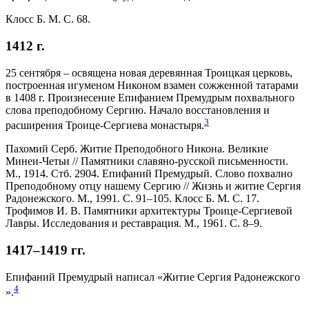
Клосс Б. М. С. 68.
1412 г.
25 сентября – освящена новая деревянная Троицкая церковь,
построенная игуменом Никоном взамен сожженной татарами
в 1408 г. Произнесение Епифанием Премудрым похвального
слова преподобному Сергию. Начало восстановления и
3
расширения Троице-Сергиева монастыря.
Пахомий Серб. Житие Преподобного Никона. Великие
Минеи-Четьи // Памятники славяно-русской письменности.
М., 1914. Стб. 2904. Епифаний Премудрый. Слово похвално
Преподобному отцу нашему Сергию // Жизнь и житие Сергия
Радонежского. М., 1991. С. 91–105. Клосс Б. М. С. 17.
Трофимов И. В. Памятники архитектуры Троице-Сергиевой
Лавры. Исследования и реставрация. М., 1961. С. 8–9.
1417–1419 гг.
Епифаний Премудрый написал «Житие Сергия Радонежского
4
».