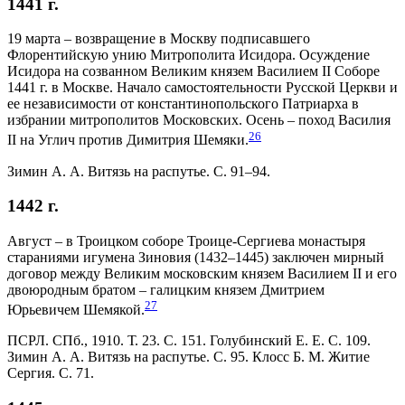
1441 г.
19 марта – возвращение в Москву подписавшего
Флорентийскую унию Митрополита Исидора. Осуждение
Исидора на созванном Великим князем Василием II Соборе
1441 г. в Москве. Начало самостоятельности Русской Церкви и
ее независимости от константинопольского Патриарха в
избрании митрополитов Московских. Осень – поход Василия
26
II на Углич против Димитрия Шемяки.
Зимин А. А. Витязь на распутье. С. 91–94.
1442 г.
Август – в Троицком соборе Троице-Сергиева монастыря
стараниями игумена Зиновия (1432–1445) заключен мирный
договор между Великим московским князем Василием II и его
двоюродным братом – галицким князем Дмитрием
27
Юрьевичем Шемякой.
ПСРЛ. СПб., 1910. Т. 23. С. 151. Голубинский Е. Е. С. 109.
Зимин А. А. Витязь на распутье. С. 95. Клосс Б. М. Житие
Сергия. С. 71.