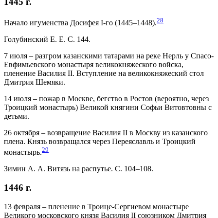
1445 г.
28
Начало игуменства Досифея I-го (1445–1448).
Голубинский Е. Е. С. 144.
7 июля – разгром казанскими татарами на реке Нерль у Спасо-
Евфимьевского монастыря великокняжеского войска,
пленение Василия II. Вступление на великокняжеский стол
Дмитрия Шемяки.
14 июля – пожар в Москве, бегство в Ростов (вероятно, через
Троицкий монастырь) Великой княгини Софьи Витовтовны с
детьми.
26 октября – возвращение Василия II в Москву из казанского
плена. Князь возвращался через Переяславль и Троицкий
29
монастырь.
Зимин А. А. Витязь на распутье. С. 104–108.
1446 г.
13 февраля – пленение в Троице-Сергиевом монастыре
Великого московского князя Василия II союзником Дмитрия