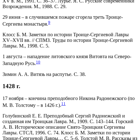
XV в. М., 1991. С. 36–37. Лурье. Я. С. Русские современники
Возрождения. М., 1988. С. 29.
29 июня – в случившемся пожаре сгорела треть Троице-
9
Сергиева монастыря.
Клосс Б. М. Заметки по истории Троице-Сергиевой Лавры
XV–XVII вв. // СПМЗ. Труды по истории Троице-Сергиевой
Лавры. М., 1998. С. 5
.
1 августа – нападение литовского князя Витовта на Северо-
10
Западную Русь.
Зимин А. А. Витязь на распутье. С. 38.
1428 г.
17 ноября – кончина преподобного Никона Радонежского (по
11
М. В. Толстому – в 1426 г.).
Голубинский Е. Е. Преподобный Сергий Радонежский и
созданная им Троицкая Лавра. М., 1909. С. 143–144. Горский
А. В. Историческое описание Свято-Троицкия Сергиевы
Лавры. СТСЛ, 1996. С. 74. Клосс Б. М. Заметки по истории
Троице-Сергиевой Лавры… С. 5–6. Толстой М. В. Рассказы из