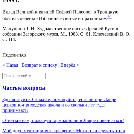
1499 г.
Вклад Великой княгиней Софией Палеолог в Троицкую
59
обитель пелены «Избранные святые и праздники».
Манушина Т. Н. Художественное шитье Древней Руси в
собрании Загорского музея. М., 1983. С. 61. Ключевский В. О.
С. 114.
Поделиться
< Назад
|
Возврат к списку
|
Вперёд >
Частые вопросы
Здравствуйте. Скажите, пожалуйста, есть ли при Лавре
церковно-приходская школа и со скольки лет туда
принимают?
Ответьте нам, пожалуйста, можно ли в Лавре повенчаться?
Мой друг хочет принять крещение. Можно ли сделать это в