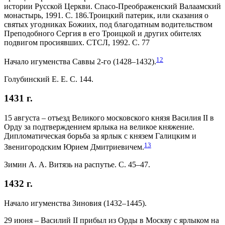
истории Русской Церкви. Спасо-Преображенский Валаамский
монастырь, 1991. С. 186.Троицкий патерик, или сказания о
святых угодниках Божиих, под благодатным водительством
Преподобного Сергия в его Троицкой и других обителях
подвигом просиявших. СТСЛ, 1992. С. 77
12
Начало игуменства Саввы 2-го (1428–1432).
Голубинский Е. Е. С. 144.
1431 г.
15 августа – отъезд Великого московского князя Василия II в
Орду за подтверждением ярлыка на великое княжение.
Дипломатическая борьба за ярлык с князем Галицким и
13
Звенигородским Юрием Дмитриевичем.
Зимин А. А. Витязь на распутье. С. 45–47.
1432 г.
Начало игуменства Зиновия (1432–1445).
29 июня – Василий II прибыл из Орды в Москву с ярлыком на