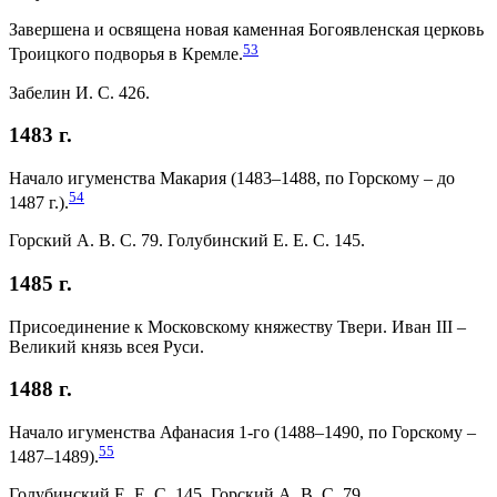
Завершена и освящена новая каменная Богоявленская церковь
53
Троицкого подворья в Кремле.
Забелин И. С. 426.
1483 г.
Начало игуменства Макария (1483–1488, по Горскому – до
54
1487 г.).
Горский А. В. С. 79. Голубинский Е. Е. С. 145.
1485 г.
Присоединение к Московскому княжеству Твери. Иван III –
Великий князь всея Руси.
1488 г.
Начало игуменства Афанасия 1-го (1488–1490, по Горскому –
55
1487–1489).
Голубинский Е. Е. С. 145. Горский А. В. С. 79.