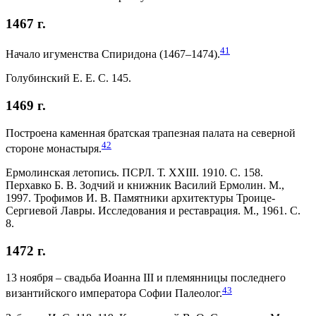
1467 г.
41
Начало игуменства Спиридона (1467–1474).
Голубинский Е. Е. С. 145.
1469 г.
Построена каменная братская трапезная палата на северной
42
стороне монастыря.
Ермолинская летопись. ПСРЛ. Т. ХХIII. 1910. С. 158.
Перхавко Б. В. Зодчий и книжник Василий Ермолин. М.,
1997. Трофимов И. В. Памятники архитектуры Троице-
Сергиевой Лавры. Исследования и реставрация. М., 1961. С.
8.
1472 г.
13 ноября – свадьба Иоанна III и племянницы последнего
43
византийского императора Софии Палеолог.