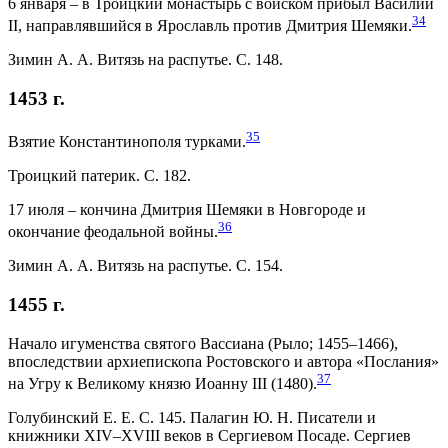
6 января – в Троицкий монастырь с войском прибыл Василий
34
II, направлявшийся в Ярославль против Дмитрия Шемяки.
Зимин А. А. Витязь на распутье. С. 148.
1453 г.
35
Взятие Константинополя турками.
Троицкий патерик. С. 182.
17 июля – кончина Дмитрия Шемяки в Новгороде и
36
окончание феодальной войны.
Зимин А. А. Витязь на распутье. С. 154.
1455 г.
Начало игуменства святого Вассиана (Рыло; 1455–1466),
впоследствии архиепископа Ростовского и автора «Послания»
37
на Угру к Великому князю Иоанну III (1480).
Голубинский Е. Е. С. 145. Палагин Ю. Н. Писатели и
книжники XIV–XVIII веков в Сергиевом Посаде. Сергиев