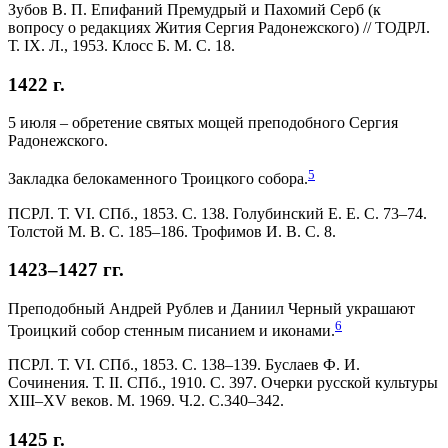
Зубов В. П. Епифаний Премудрый и Пахомий Серб (к
вопросу о редакциях Жития Сергия Радонежского) // ТОДРЛ.
Т. IX. Л., 1953. Клосс Б. М. С. 18.
1422 г.
5 июля – обретение святых мощей преподобного Сергия
Радонежского.
5
Закладка белокаменного Троицкого собора.
ПСРЛ. Т. VI. СПб., 1853. C. 138. Голубинский Е. Е. С. 73–74.
Толстой М. В. С. 185–186. Трофимов И. В. С. 8.
1423–1427 гг.
Преподобный Андрей Рублев и Даниил Черный украшают
6
Троицкий собор стенным писанием и иконами.
ПСРЛ. Т. VI. СПб., 1853. С. 138–139. Буслаев Ф. И.
Сочинения. Т. II. СПб., 1910. С. 397. Очерки русской культуры
XIII–XV веков. М. 1969. Ч.2. С.340–342.
1425 г.