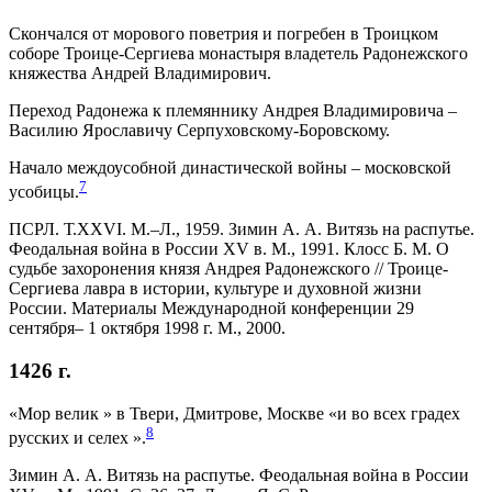
Скончался от морового поветрия и погребен в Троицком
соборе Троице-Сергиева монастыря владетель Радонежского
княжества Андрей Владимирович.
Переход Радонежа к племяннику Андрея Владимировича –
Василию Ярославичу Серпуховскому-Боровскому.
Начало междоусобной династической войны – московской
7
усобицы.
ПСРЛ. Т.XXVI. М.–Л., 1959. Зимин А. А. Витязь на распутье.
Феодальная война в России XV в. М., 1991. Клосс Б. М. О
судьбе захоронения князя Андрея Радонежского // Троице-
Сергиева лавра в истории, культуре и духовной жизни
России. Материалы Международной конференции 29
сентября– 1 октября 1998 г. М., 2000.
1426 г.
«Мор велик » в Твери, Дмитрове, Москве «и во всех градех
8
русских и селех ».
Зимин А. А. Витязь на распутье. Феодальная война в России