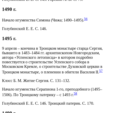
1490 г.
56
Начало игуменства Симона (Чижа; 1490–1495).
Голубинский Е. Е. С. 146.
1495 г.
9 апреля – кончина в Троицком монастыре старца Сергия,
бывшего в 1483–1484 гг. архиепископом Новгородским,
автора «Успенского летописца» в котором подробно
повествуется о строительстве Успенского собора в
Московском Кремле, о строительстве Духовской церкви в
57
Троицком монастыре, о пленении в обители Василия II.
Клосс Б. М. Житие Сергия. С. 131–132.
Начало игуменства Серапиона 1-го, преподобного (1495–
58
1506). По Троицкому патерику – с 1493 г.
Голубинский Е. Е. С. 146. Троицкий патерик. С. 170.