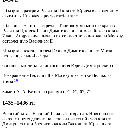
20 марта – разгром Василия II князем Юрием в сражении у
святителя Николая в ростовской земле.
20-е числа марта – встреча в Троицком монастыре врагов
Василия II, князя Юрия Димитриевича и можайского князя
Ивана Андреевича, начало их совместного похода на Москву,
оставленную Василием II.
31 марта – взятие князем Юрием Димитриевичем Москвы
после недельной осады.
6 июня – кончина галицкого князя Юрия Димитриевича.
Возвращение Василия II в Москву в качестве Великого
16
князя.
Зимин А. А. Витязь на распутье. С. 65, 67, 71.
1435–1436 гг.
Великий князь Василий II, желая отвратить Новгород от
союза с претендентом на великокняжеский стол князем
Дмитровским и Звенигородским Василием Юрьевичем,