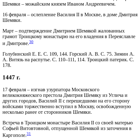
Шемяки – можайским князем Иваном Андреевичем.
16 февраля – ослепление Василия II в Москве, в доме Дмитрия
Шемяки.
Март – подтверждение Дмитрием Шемякой жалованных
грамот Троицкому монастырю на его владения в Переяславле
30
и Дмитрове.
Голубинский Е. Е. С. 109, 144. Горский А. В. С. 75. Зимин А.
А. Витязь на распутье. С. 110–111, 114. Троицкий патерик. С.
178.
1447 г.
17 февраля – изгнав узурпатора Московского
великокняжеского престола Дмитрия Шемяку из Углича и
других городов, Василий II с перешедшими на его сторону
войсками торжественно вступил в Москву, освобожденную
несколько ранее от сторонников Шемяки.
Встреча в Троицком монастыре Василия II со своей матерью
Софьей Витовтовной, отпущенной Шемякой из заточения в
31
Каргополе.