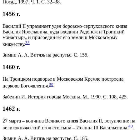
Посад, 1997. Ч. 1. С. 32–38.
1456 г.
Василий II упраздняет удел боровско-серпуховского князя
Василия Ярославича, куда входили Радонеж и Троицкий
монастырь, и присоединяет его земли к Московскому
38
княжеству.
Зимин А. А. Витязь на распутье. С. 155.
1460 г.
На Троицком подворье в Московском Кремле построена
39
церковь Богоявления.
Забелин И. История города Москвы. М., 1990. С. 108, 425.
1462 г.
27 марта – кончина Великого князя Василия II, вступление на
40
великокняжеский стол его сына – Иоанна III Васильевича.
Зимин А. А. Витязь на распутье. С. 185.