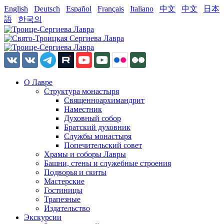
English
Deutsch
Español
Français
Italiano
中文
中文
日本
語
한국의
О Лавре
Структура монастыря
Священноархимандрит
Наместник
Духовный собор
Братский духовник
Службы монастыря
Попечительский совет
Храмы и соборы Лавры
Башни, стены и служебные строения
Подворья и скиты
Мастерские
Гостиницы
Трапезные
Издательство
Экскурсии