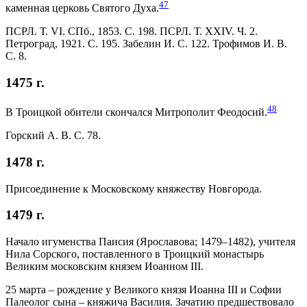
47
каменная церковь Святого Духа.
ПСРЛ. Т. VI. СПб., 1853. С. 198. ПСРЛ. Т. XXIV. Ч. 2.
Петроград, 1921. С. 195. Забелин И. С. 122. Трофимов И. В.
С. 8.
1475 г.
48
В Троицкой обители скончался Митрополит Феодосий.
Горский А. В. C. 78.
1478 г.
Присоединение к Московскому княжеству Новгорода.
1479 г.
Начало игуменства Паисия (Ярославова; 1479–1482), учителя
Нила Сорского, поставленного в Троицкий монастырь
Великим московским князем Иоанном III.
25 марта – рождение у Великого князя Иоанна III и Софии
Палеолог сына – княжича Василия. Зачатию предшествовало