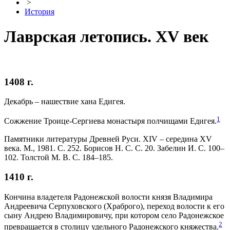
>
История
Лаврская летопись. XV век
1408 г.
Декабрь – нашествие хана Едигея.
1
Сожжение Троице-Сергиева монастыря полчищами Едигея.
Памятники литературы Древней Руси. XIV – середина XV
века. М., 1981. С. 252. Борисов Н. С. С. 20. Забелин И. С. 100–
102. Толстой М. В. С. 184–185.
1410 г.
Кончина владетеля Радонежской волости князя Владимира
Андреевича Серпуховского (Храброго), переход волости к его
сыну Андрею Владимировичу, при котором село Радонежское
2
превращается в столицу удельного Радонежского княжества.