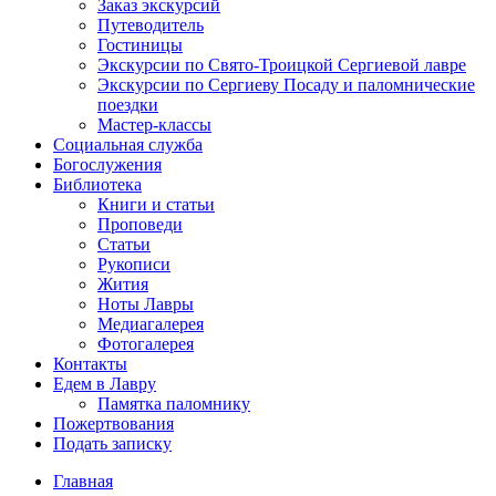
Заказ экскурсий
Путеводитель
Гостиницы
Экскурсии по Свято-Троицкой Сергиевой лавре
Экскурсии по Сергиеву Посаду и паломнические
поездки
Мастер-классы
Социальная служба
Богослужения
Библиотека
Книги и статьи
Проповеди
Статьи
Рукописи
Жития
Ноты Лавры
Медиагалерея
Фотогалерея
Контакты
Едем в Лавру
Памятка паломнику
Пожертвования
Подать записку
Главная