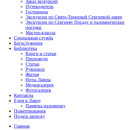
Заказ экскурсий
Путеводитель
Гостиницы
Экскурсии по Свято-Троицкой Сергиевой лавре
Экскурсии по Сергиеву Посаду и паломнические
поездки
Мастер-классы
Социальная служба
Богослужения
Библиотека
Книги и статьи
Проповеди
Статьи
Рукописи
Жития
Ноты Лавры
Медиагалерея
Фотогалерея
Контакты
Едем в Лавру
Памятка паломнику
Пожертвования
Подать записку
Главная