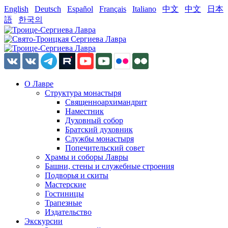
English
Deutsch
Español
Français
Italiano
中文
中文
日本
語
한국의
О Лавре
Структура монастыря
Священноархимандрит
Наместник
Духовный собор
Братский духовник
Службы монастыря
Попечительский совет
Храмы и соборы Лавры
Башни, стены и служебные строения
Подворья и скиты
Мастерские
Гостиницы
Трапезные
Издательство
Экскурсии