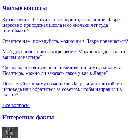
Частые вопросы
Здравствуйте. Скажите, пожалуйста, есть ли при Лавре
церковно-приходская школа и со скольки лет туда
принимают?
Ответьте нам, пожалуйста, можно ли в Лавре повенчаться?
Мой друг хочет принять крещение. Можно ли сделать это в
вашем монастыре?
Слышала, что есть вечное поминовение и Неусыпаемая
Псалтырь, можно ли заказать такое у вас в Лавре?
Посоветуйте, к кому из монахов Лавры я могу подойти на
исповедь или обратиться за советом, чтобы направили в
жизни?
Все вопросы
Интересные факты