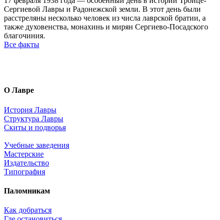
17 февраля 1938 года — особенный день в истории Троице-
Сергиевой Лавры и Радонежской земли. В этот день были
расстреляны несколько человек из числа лаврской братии, а
также духовенства, монахинь и мирян Сергиево-Посадского
благочиния.
Все факты
О Лавре
История Лавры
Структура Лавры
Скиты и подворья
Учебные заведения
Мастерские
Издательство
Типография
Паломникам
Как добраться
Где остановиться