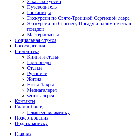
Заказ экскурсий
Путеводитель
Гостиницы
Экскурсии по Свято-Троицкой Сергиевой лавре
Экскурсии по Сергиеву Посаду и паломнические
поездки
Мастер-классы
Социальная служба
Богослужения
Библиотека
Книги и статьи
Проповеди
Статьи
Рукописи
Жития
Ноты Лавры
Медиагалерея
Фотогалерея
Контакты
Едем в Лавру
Памятка паломнику
Пожертвования
Подать записку
Главная