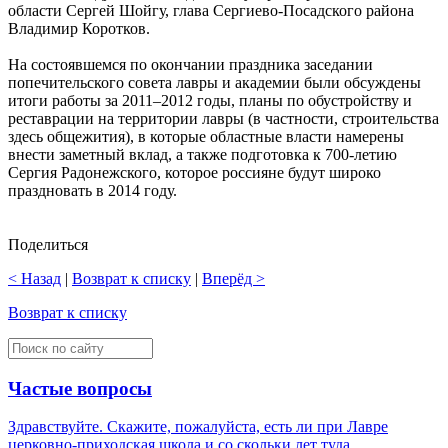
области Сергей Шойгу, глава Сергиево-Посадского района
Владимир Коротков.
На состоявшемся по окончании праздника заседании
попечительского совета лавры и академии были обсуждены
итоги работы за 2011–2012 годы, планы по обустройству и
реставрации на территории лавры (в частности, строительства
здесь общежития), в которые областные власти намерены
внести заметный вклад, а также подготовка к 700-летию
Сергия Радонежского, которое россияне будут широко
праздновать в 2014 году.
Поделиться
< Назад
|
Возврат к списку
|
Вперёд >
Возврат к списку
Частые вопросы
Здравствуйте. Скажите, пожалуйста, есть ли при Лавре
церковно-приходская школа и со скольки лет туда