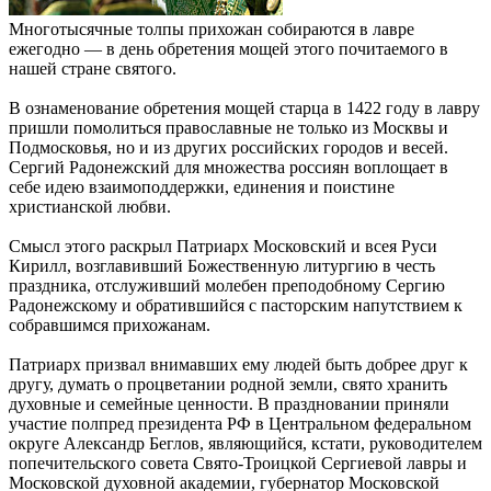
Многотысячные толпы прихожан собираются в лавре
ежегодно — в день обретения мощей этого почитаемого в
нашей стране святого.
В ознаменование обретения мощей старца в 1422 году в лавру
пришли помолиться православные не только из Москвы и
Подмосковья, но и из других российских городов и весей.
Сергий Радонежский для множества россиян воплощает в
себе идею взаимоподдержки, единения и поистине
христианской любви.
Смысл этого раскрыл Патриарх Московский и всея Руси
Кирилл, возглавивший Божественную литургию в честь
праздника, отслуживший молебен преподобному Сергию
Радонежскому и обратившийся с пасторским напутствием к
собравшимся прихожанам.
Патриарх призвал внимавших ему людей быть добрее друг к
другу, думать о процветании родной земли, свято хранить
духовные и семейные ценности. В праздновании приняли
участие полпред президента РФ в Центральном федеральном
округе Александр Беглов, являющийся, кстати, руководителем
попечительского совета Свято-Троицкой Сергиевой лавры и
Московской духовной академии, губернатор Московской