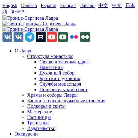
English
Deutsch
Español
Français
Italiano
中文
中文
日本
語
한국의
О Лавре
Структура монастыря
Священноархимандрит
Наместник
Духовный собор
Братский духовник
Службы монастыря
Попечительский совет
Храмы и соборы Лавры
Башни, стены и служебные строения
Подворья и скиты
Мастерские
Гостиницы
Трапезные
Издательство
Экскурсии