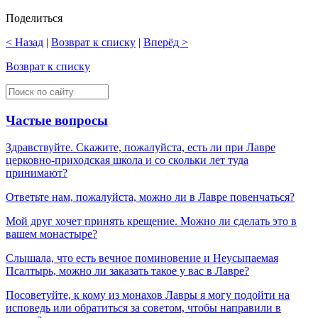
Поделиться
< Назад
|
Возврат к списку
|
Вперёд >
Возврат к списку
Частые вопросы
Здравствуйте. Скажите, пожалуйста, есть ли при Лавре
церковно-приходская школа и со скольки лет туда
принимают?
Ответьте нам, пожалуйста, можно ли в Лавре повенчаться?
Мой друг хочет принять крещение. Можно ли сделать это в
вашем монастыре?
Слышала, что есть вечное поминовение и Неусыпаемая
Псалтырь, можно ли заказать такое у вас в Лавре?
Посоветуйте, к кому из монахов Лавры я могу подойти на
исповедь или обратиться за советом, чтобы направили в