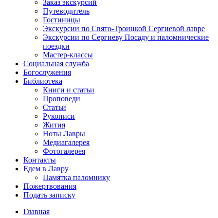
Заказ экскурсий
Путеводитель
Гостиницы
Экскурсии по Свято-Троицкой Сергиевой лавре
Экскурсии по Сергиеву Посаду и паломнические
поездки
Мастер-классы
Социальная служба
Богослужения
Библиотека
Книги и статьи
Проповеди
Статьи
Рукописи
Жития
Ноты Лавры
Медиагалерея
Фотогалерея
Контакты
Едем в Лавру
Памятка паломнику
Пожертвования
Подать записку
Главная