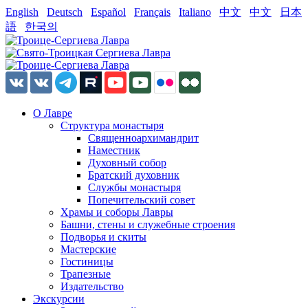
English
Deutsch
Español
Français
Italiano
中文
中文
日本
語
한국의
О Лавре
Структура монастыря
Священноархимандрит
Наместник
Духовный собор
Братский духовник
Службы монастыря
Попечительский совет
Храмы и соборы Лавры
Башни, стены и служебные строения
Подворья и скиты
Мастерские
Гостиницы
Трапезные
Издательство
Экскурсии