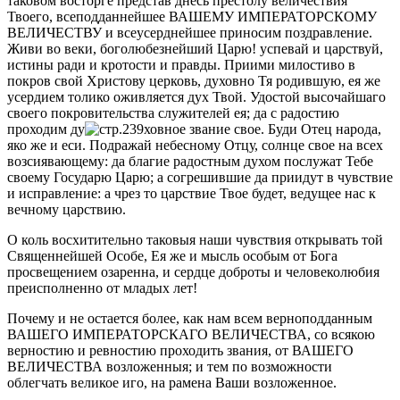
таковом восторгe представ днесь престолу величествия
Твоего, всеподданнeйшее ВАШЕМУ ИМПЕРАТОРСКОМУ
ВЕЛИЧЕСТВУ и всеусерднeйшее приносим поздравление.
Живи во вeки, боголюбезнeйший Царю! успeвай и царствуй,
истины ради и кротости и правды. Приими милостиво в
покров свой Христову церковь, духовно Тя родившую, ея же
усердием толико оживляется дух Твой. Удостой высочайшаго
своего покровительства служителей ея; да с радостию
проходим ду
ховное звание свое. Буди Отец народа,
яко же и еси. Подражай небесному Отцу, солнце свое на всeх
возсиявающему: да благие радостным духом послужат Тебe
своему Государю Царю; а согрeшившие да приидут в чувствие
и исправление: а чрез то царствие Твое будет, ведущее нас к
вeчному царствию.
О коль восхитительно таковыя наши чувствия открывать той
Священнeйшей Особe, Ея же и мысль особым от Бога
просвeщением озаренна, и сердце доброты и человeколюбия
преисполненно от младых лeт!
Почему и не остается болeе, как нам всeм вeрноподданным
ВАШЕГО ИМПЕРАТОРСКАГО ВЕЛИЧЕСТВА, со всякою
вeрностию и ревностию проходить звания, от ВАШЕГО
ВЕЛИЧЕСТВА возложенныя; и тeм по возможности
облегчать великое иго, на рамена Ваши возложенное.