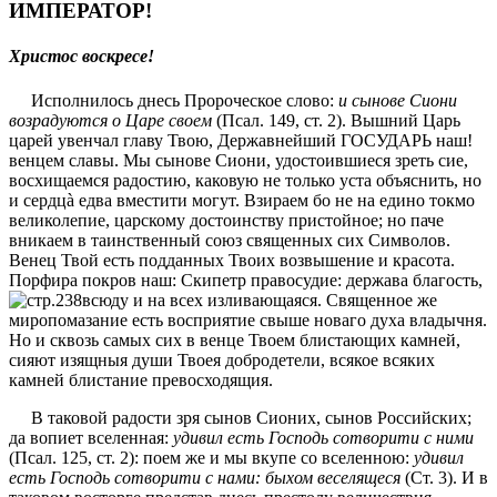
ИМПЕРАТОР!
Христос воскресе!
Исполнилось днесь Пророческое слово:
и сынове Сиони
возрадуются о Царe своем
(Псал. 149, ст. 2). Вышний Царь
царей увeнчал главу Твою, Державнeйший ГОСУДАРЬ наш!
вeнцем славы. Мы сынове Сиони, удостоившиеся зрeть сие,
восхищаемся радостию, каковую не только уста объяснить, но
и сердцà едва вмeстити могут. Взираем бо не на едино токмо
великолeпие, царскому достоинству пристойное; но паче
вникаем в таинственный союз священных сих Символов.
Вeнец Твой есть подданных Твоих возвышение и красота.
Порфира покров наш: Скипетр правосудие: держава благость,
всюду и на всeх изливающаяся. Священное же
миропомазание есть восприятие свыше новаго духа владычня.
Но и сквозь самых сих в вeнцe Твоем блистающих камней,
сияют изящныя души Твоея добродeтели, всякое всяких
камней блистание превосходящия.
В таковой радости зря сынов Сионих, сынов Российских;
да вопиет вселенная:
удивил есть Господь сотворити с ними
(Псал. 125, ст. 2): поем же и мы вкупe со вселенною:
удивил
есть Господь сотворити с нами: быхом веселящеся
(Ст. 3). И в