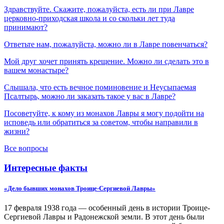
Здравствуйте. Скажите, пожалуйста, есть ли при Лавре
церковно-приходская школа и со скольки лет туда
принимают?
Ответьте нам, пожалуйста, можно ли в Лавре повенчаться?
Мой друг хочет принять крещение. Можно ли сделать это в
вашем монастыре?
Слышала, что есть вечное поминовение и Неусыпаемая
Псалтырь, можно ли заказать такое у вас в Лавре?
Посоветуйте, к кому из монахов Лавры я могу подойти на
исповедь или обратиться за советом, чтобы направили в
жизни?
Все вопросы
Интересные факты
«Дело бывших монахов Троице-Сергиевой Лавры»
17 февраля 1938 года — особенный день в истории Троице-
Сергиевой Лавры и Радонежской земли. В этот день были