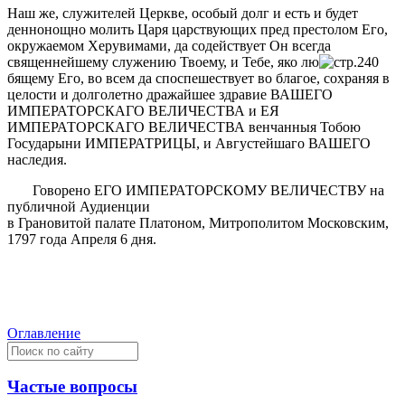
Наш же, служителей Церкве, особый долг и есть и будет
деннонощно молить Царя царствующих пред престолом Его,
окружаемом Херувимами, да содeйствует Он всегда
священнeйшему служению Твоему, и Тебe, яко лю
бящему Его, во всем да споспeшествует во благое, сохраняя в
цeлости и долголeтно дражайшее здравие ВАШЕГО
ИМПЕРАТОРСКАГО ВЕЛИЧЕСТВА и ЕЯ
ИМПЕРАТОРСКАГО ВЕЛИЧЕСТВА вeнчанныя Тобою
Государыни ИМПЕРАТРИЦЫ, и Августeйшаго ВАШЕГО
наслeдия.
Говорено ЕГО ИМПЕРАТОРСКОМУ ВЕЛИЧЕСТВУ на
публичной Аудиенции
в Грановитой палатe Платоном, Митрополитом Московским,
1797 года Апрeля 6 дня.
Оглавление
Частые вопросы