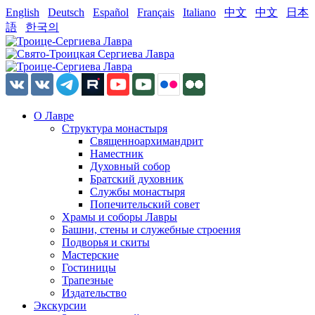
English
Deutsch
Español
Français
Italiano
中文
中文
日本
語
한국의
О Лавре
Структура монастыря
Священноархимандрит
Наместник
Духовный собор
Братский духовник
Службы монастыря
Попечительский совет
Храмы и соборы Лавры
Башни, стены и служебные строения
Подворья и скиты
Мастерские
Гостиницы
Трапезные
Издательство
Экскурсии