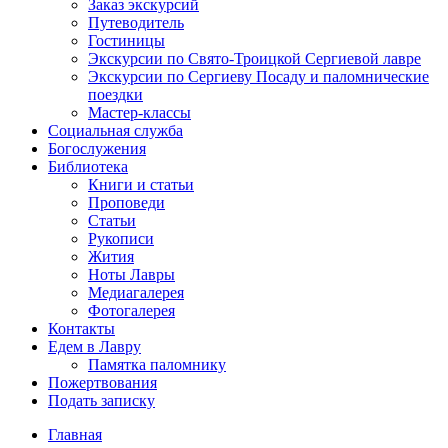
Заказ экскурсий
Путеводитель
Гостиницы
Экскурсии по Свято-Троицкой Сергиевой лавре
Экскурсии по Сергиеву Посаду и паломнические
поездки
Мастер-классы
Социальная служба
Богослужения
Библиотека
Книги и статьи
Проповеди
Статьи
Рукописи
Жития
Ноты Лавры
Медиагалерея
Фотогалерея
Контакты
Едем в Лавру
Памятка паломнику
Пожертвования
Подать записку
Главная