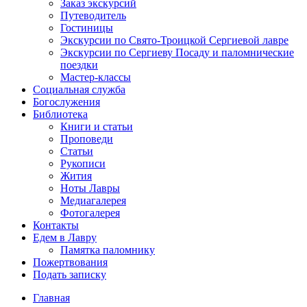
Заказ экскурсий
Путеводитель
Гостиницы
Экскурсии по Свято-Троицкой Сергиевой лавре
Экскурсии по Сергиеву Посаду и паломнические
поездки
Мастер-классы
Социальная служба
Богослужения
Библиотека
Книги и статьи
Проповеди
Статьи
Рукописи
Жития
Ноты Лавры
Медиагалерея
Фотогалерея
Контакты
Едем в Лавру
Памятка паломнику
Пожертвования
Подать записку
Главная