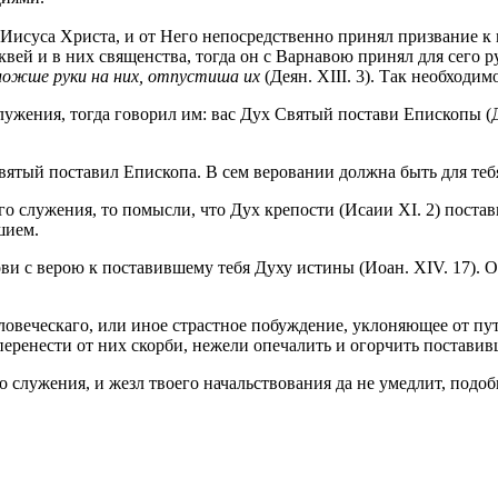
Иисуса Христа, и от Него непосредственно принял призвание к 
вей и в них священства, тогда он с Варнавою принял для сего 
зложше руки на них, отпустиша их
(Деян. XIII. 3). Так необход
лужения, тогда говорил им: вас Дух Святый постави Епископы (
Святый поставил Епископа. В сем веровании должна быть для теб
служения, то помысли, что Дух крепости (Исаии XI. 2) поставил
шием.
ови с верою к поставившему тебя Духу истины (Иоан. XIV. 17). О
ловеческаго, или иное страстное побуждение, уклоняющее от пут
перенести от них скорби, нежели опечалить и огорчить постави
о служения, и жезл твоего начальствования да не умедлит, подо