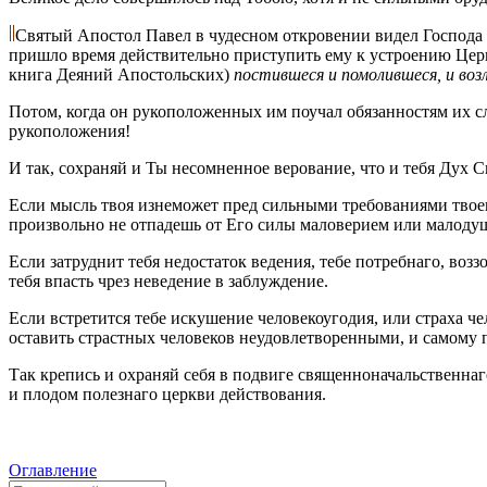
Святый Апостол Павел в чудесном откровении видел Господа 
пришло время действительно приступить ему к устроению Церк
книга Деяний Апостольских)
постившеся и помолившеся, и во
Потом, когда он рукоположенных им поучал обязанностям их с
рукоположения!
И так, сохраняй и Ты несомненное верование, что и тебя Дух 
Если мысль твоя изнеможет пред сильными требованиями твоего 
произвольно не отпадешь от Его силы маловерием или малоду
Если затруднит тебя недостаток ведения, тебе потребнаго, возз
тебя впасть чрез неведение в заблуждение.
Если встретится тебе искушение человекоугодия, или страха че
оставить страстных человеков неудовлетворенными, и самому 
Так крепись и охраняй себя в подвиге священноначальственнаг
и плодом полезнаго церкви действования.
Оглавление