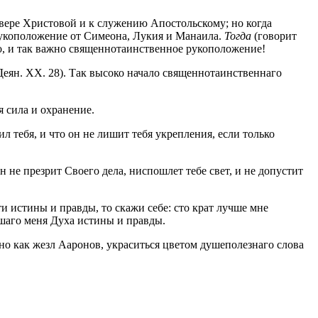
вере Христовой и к служению Апостольскому; но когда
рукоположение от Симеона, Лукия и Манаила.
Тогда
(говорит
имо, и так важно священнотаинственное рукоположение!
Деян. XX. 28). Так высоко начало священнотаинственнаго
я сила и охранение.
 тебя, и что он не лишит тебя укрепления, если только
н не презрит Своего дела, ниспошлет тебе свет, и не допустит
и истины и правды, то скажи себе: сто крат лучше мне
вшаго меня Духа истины и правды.
бно как жезл Ааронов, украситься цветом душеполезнаго слова