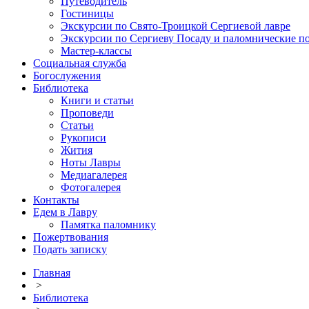
Путеводитель
Гостиницы
Экскурсии по Свято-Троицкой Сергиевой лавре
Экскурсии по Сергиеву Посаду и паломнические п
Мастер-классы
Социальная служба
Богослужения
Библиотека
Книги и статьи
Проповеди
Статьи
Рукописи
Жития
Ноты Лавры
Медиагалерея
Фотогалерея
Контакты
Едем в Лавру
Памятка паломнику
Пожертвования
Подать записку
Главная
>
Библиотека