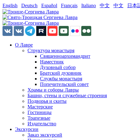
English
Deutsch
Español
Français
Italiano
中文
中文
日本
О Лавре
Структура монастыря
Священноархимандрит
Наместник
Духовный собор
Братский духовник
Службы монастыря
Попечительский совет
Храмы и соборы Лавры
Башни, стены и служебные строения
Подворья и скиты
Мастерские
Гостиницы
Трапезные
Издательство
Экскурсии
Заказ экскурсий