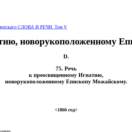
оменскаго СЛОВА И РЕЧИ. Том V
тию, новорукоположенному Е
D.
75. Речь
к преосвященному Игнатию,
новорукоположенному Епископу Можайскому.
<1866 год>
диями.