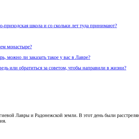
но-приходская школа и со скольки лет туда принимают?
шем монастыре?
, можно ли заказать такое у вас в Лавре?
ведь или обратиться за советом, чтобы направили в жизни?
иевой Лавры и Радонежской земли. В этот день были расстреляны
ия.