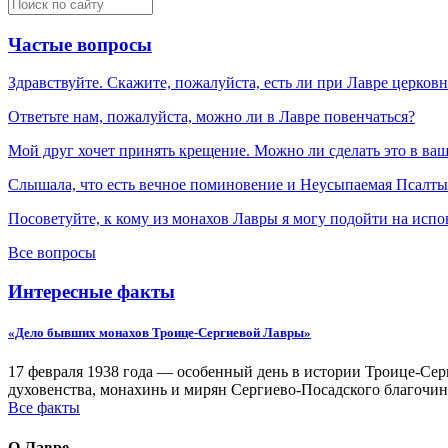
Частые вопросы
Здравствуйте. Скажите, пожалуйста, есть ли при Лавре церков
Ответьте нам, пожалуйста, можно ли в Лавре повенчаться?
Мой друг хочет принять крещение. Можно ли сделать это в ва
Слышала, что есть вечное поминовение и Неусыпаемая Псалтырь
Посоветуйте, к кому из монахов Лавры я могу подойти на испо
Все вопросы
Интересные факты
«Дело бывших монахов Троице-Сергиевой Лавры»
17 февраля 1938 года — особенный день в истории Троице-Серг
духовенства, монахинь и мирян Сергиево-Посадского благочин
Все факты
О Лавре