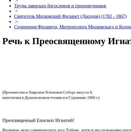
>
Труды лаврских богословов и проповедников
>
Святитель Московский Филарет (Дроздов) (1782 - 1867)
>
Сочинения Филарета, Митрополита Московскаго и Кол
Речь к Преосвященному Игна
(Произнесена в Лаврском Успенском Соборе августа 6;
напечатана в Душеполезном чтении и в Страннике 1866 г.)
Преосвященный Епископ Игнатий!
Великое дело совершилось над Тобою, хотя и не сильными ору