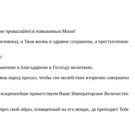
не прикасайтеся помазанным Моим!
человека), и Твоя жизнь и здравие сохранены, а преступлению
!
хранении и благодарною к Господу молитвою.
емль народ просил, чтобы сие молебствие вторично совершено
 искреннейше приветствуем Ваше Императорское Величество
чрез свой образ, освященный на его мощах, да преподает Тебе