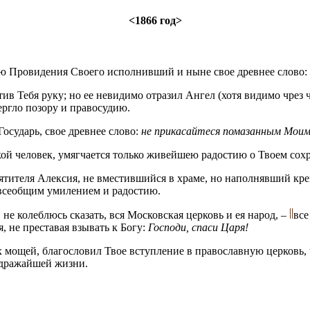
<1866 год>
ою Провидения Своего исполнивший и ныне свое древнее слово:
тив Тебя руку; но ее невидимо отразил Ангел (хотя видимо чрез 
ергло позору и правосудию.
осударь, свое древнее слово:
не прикасайтеся помазанным Моим
акой человек, умягчается только живейшею радостию о Твоем со
вятителя Алексия, не вместившийся в храме, но наполнявший кр
о всеобщим умилением и радостию.
не колеблюсь сказать, вся Московская церковь и ея народ, –
все
 не преставая взывать к Богу:
Господи, спаси Царя!
х мощей, благословил Твое вступление в православную церковь, 
 дражайшей жизни.