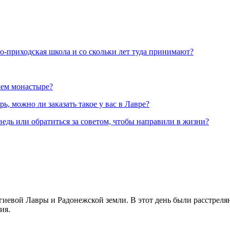
но-приходская школа и со скольки лет туда принимают?
шем монастыре?
, можно ли заказать такое у вас в Лавре?
ведь или обратиться за советом, чтобы направили в жизни?
иевой Лавры и Радонежской земли. В этот день были расстреляны
ия.