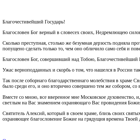
Благочестивейший Государь!
Благословен Бог верный в словесех своих, Недремлющею сил
Сколько преступная, столько же безумная дерзость подняла про
попущено сделать только то, чем оно обличило само себя и пов
Благословен Бог, совершивший над Тобою, Благочестивейший Г
Ужас верноподданных и скорбь о том, что нашелся в России т
Так после соборнаго благодарственнаго молебствия в храме С
было среди его, и оно вторично совершено тем же собором, с
Вместе со мною, все вверенное мне Московское духовенство, и, 
светлым на Вас знамением охраняющаго Вас провидения Божия,
Святитель Алексий, который в своем храме, близь своих святы
охраняющее благословение Божие на грядущия времена Твоей