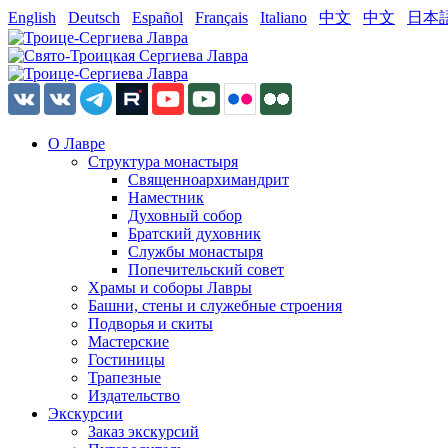
English
Deutsch
Español
Français
Italiano
中文
中文
日本
О Лавре
Структура монастыря
Священноархимандрит
Наместник
Духовный собор
Братский духовник
Службы монастыря
Попечительский совет
Храмы и соборы Лавры
Башни, стены и служебные строения
Подворья и скиты
Мастерские
Гостиницы
Трапезные
Издательство
Экскурсии
Заказ экскурсий