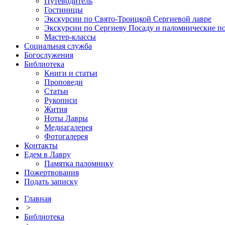
Путеводитель
Гостиницы
Экскурсии по Свято-Троицкой Сергиевой лавре
Экскурсии по Сергиеву Посаду и паломнические п
Мастер-классы
Социальная служба
Богослужения
Библиотека
Книги и статьи
Проповеди
Статьи
Рукописи
Жития
Ноты Лавры
Медиагалерея
Фотогалерея
Контакты
Едем в Лавру
Памятка паломнику
Пожертвования
Подать записку
Главная
>
Библиотека