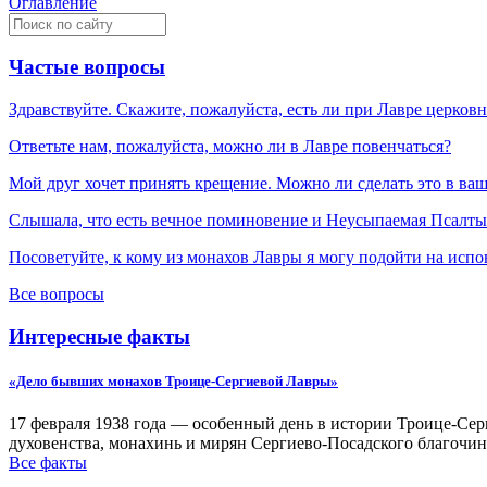
Оглавление
Частые вопросы
Здравствуйте. Скажите, пожалуйста, есть ли при Лавре церков
Ответьте нам, пожалуйста, можно ли в Лавре повенчаться?
Мой друг хочет принять крещение. Можно ли сделать это в ва
Слышала, что есть вечное поминовение и Неусыпаемая Псалтырь
Посоветуйте, к кому из монахов Лавры я могу подойти на испо
Все вопросы
Интересные факты
«Дело бывших монахов Троице-Сергиевой Лавры»
17 февраля 1938 года — особенный день в истории Троице-Серг
духовенства, монахинь и мирян Сергиево-Посадского благочин
Все факты