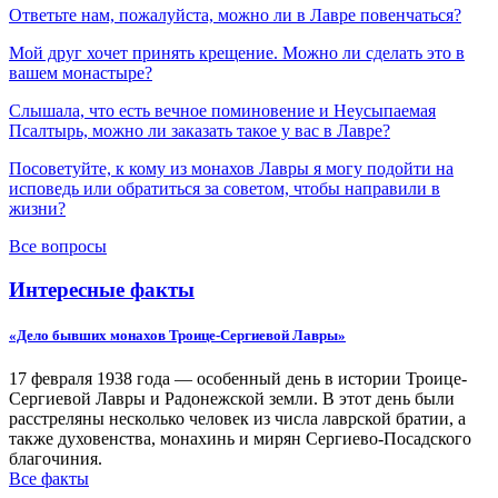
Ответьте нам, пожалуйста, можно ли в Лавре повенчаться?
Мой друг хочет принять крещение. Можно ли сделать это в
вашем монастыре?
Слышала, что есть вечное поминовение и Неусыпаемая
Псалтырь, можно ли заказать такое у вас в Лавре?
Посоветуйте, к кому из монахов Лавры я могу подойти на
исповедь или обратиться за советом, чтобы направили в
жизни?
Все вопросы
Интересные факты
«Дело бывших монахов Троице-Сергиевой Лавры»
17 февраля 1938 года — особенный день в истории Троице-
Сергиевой Лавры и Радонежской земли. В этот день были
расстреляны несколько человек из числа лаврской братии, а
также духовенства, монахинь и мирян Сергиево-Посадского
благочиния.
Все факты