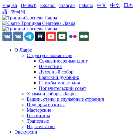
English
Deutsch
Español
Français
Italiano
中文
中文
日本
語
한국의
О Лавре
Структура монастыря
Священноархимандрит
Наместник
Духовный собор
Братский духовник
Службы монастыря
Попечительский совет
Храмы и соборы Лавры
Башни, стены и служебные строения
Подворья и скиты
Мастерские
Гостиницы
Трапезные
Издательство
Экскурсии