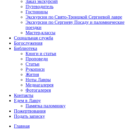
Заказ экскурсий
Путеводитель
Гостиницы
Экскурсии по Свято-Троицкой Сергиевой лавре
Экскурсии по Сергиеву Посаду и паломнические
поездки
Мастер-классы
Социальная служба
Богослужения
Библиотека
Книги и статьи
Проповеди
Статьи
Рукописи
Жития
Ноты Лавры
Медиагалерея
Фотогалерея
Контакты
Едем в Лавру
Памятка паломнику
Пожертвования
Подать записку
Главная