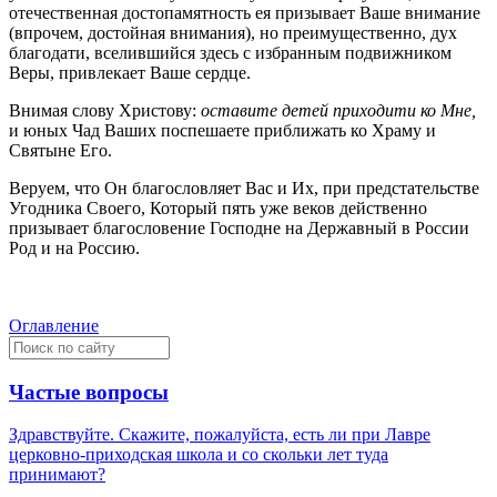
отечественная достопамятность ея призывает Ваше внимание
(впрочем, достойная внимания), но преимущественно, дух
благодати, вселившийся здесь с избранным подвижником
Веры, привлекает Ваше сердце.
Внимая слову Христову:
оставите детей приходити ко Мне,
и юных Чад Ваших поспешаете приближать ко Храму и
Святыне Его.
Веруем, что Он благословляет Вас и Их, при предстательстве
Угодника Своего, Который пять уже веков действенно
призывает благословение Господне на Державный в России
Род и на Россию.
Оглавление
Частые вопросы
Здравствуйте. Скажите, пожалуйста, есть ли при Лавре
церковно-приходская школа и со скольки лет туда
принимают?