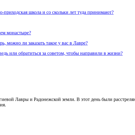
но-приходская школа и со скольки лет туда принимают?
шем монастыре?
, можно ли заказать такое у вас в Лавре?
ведь или обратиться за советом, чтобы направили в жизни?
иевой Лавры и Радонежской земли. В этот день были расстреляны
ия.