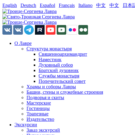
English
Deutsch
Español
Français
Italiano
中文
中文
日本
О Лавре
Структура монастыря
Священноархимандрит
Наместник
Духовный собор
Братский духовник
Службы монастыря
Попечительский совет
Храмы и соборы Лавры
Башни, стены и служебные строения
Подворья и скиты
Мастерские
Гостиницы
Трапезные
Издательство
Экскурсии
Заказ экскурсий