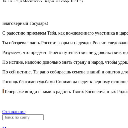
Тв. Св. От., в Московских Ведом. и в собр. 1861 г.)
Благоверный Государь!
С радостию приемлем Тебя, как вожделеннаго участника в царст
Ты обозревал часть России: взоры и надежды России следовали
Разумеем, что предмет Твоего путешествия не удовольствие, н
По истине, надобно довольно знать страну и народ, чтобы удо
По сей истине, Ты рано собираешь семена знаний и опытов для
Господь благими судьбами Своими да ведет к верному исполне
Теперь же вниди с нами в радость Твоих Боговенчанных Роди
Оглавление