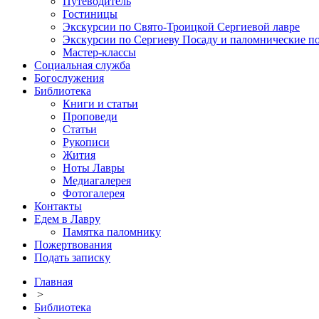
Путеводитель
Гостиницы
Экскурсии по Свято-Троицкой Сергиевой лавре
Экскурсии по Сергиеву Посаду и паломнические п
Мастер-классы
Социальная служба
Богослужения
Библиотека
Книги и статьи
Проповеди
Статьи
Рукописи
Жития
Ноты Лавры
Медиагалерея
Фотогалерея
Контакты
Едем в Лавру
Памятка паломнику
Пожертвования
Подать записку
Главная
>
Библиотека