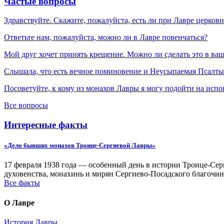
Частые вопросы
Здравствуйте. Скажите, пожалуйста, есть ли при Лавре церков
Ответьте нам, пожалуйста, можно ли в Лавре повенчаться?
Мой друг хочет принять крещение. Можно ли сделать это в ва
Слышала, что есть вечное поминовение и Неусыпаемая Псалтырь
Посоветуйте, к кому из монахов Лавры я могу подойти на испо
Все вопросы
Интересные факты
«Дело бывших монахов Троице-Сергиевой Лавры»
17 февраля 1938 года — особенный день в истории Троице-Серг
духовенства, монахинь и мирян Сергиево-Посадского благочин
Все факты
О Лавре
История Лавры