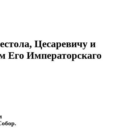
естола, Цесаревичу и
м Его Императорскаго
м
Собор.