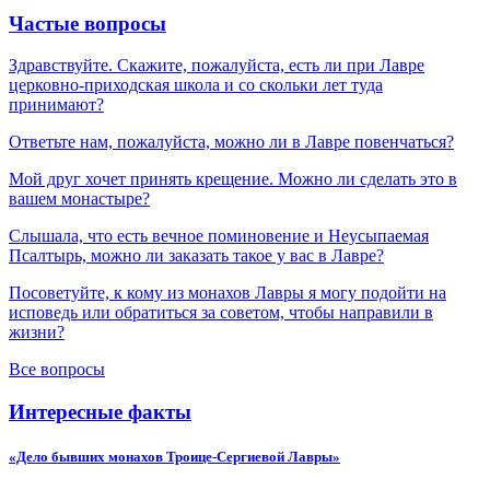
Частые вопросы
Здравствуйте. Скажите, пожалуйста, есть ли при Лавре
церковно-приходская школа и со скольки лет туда
принимают?
Ответьте нам, пожалуйста, можно ли в Лавре повенчаться?
Мой друг хочет принять крещение. Можно ли сделать это в
вашем монастыре?
Слышала, что есть вечное поминовение и Неусыпаемая
Псалтырь, можно ли заказать такое у вас в Лавре?
Посоветуйте, к кому из монахов Лавры я могу подойти на
исповедь или обратиться за советом, чтобы направили в
жизни?
Все вопросы
Интересные факты
«Дело бывших монахов Троице-Сергиевой Лавры»