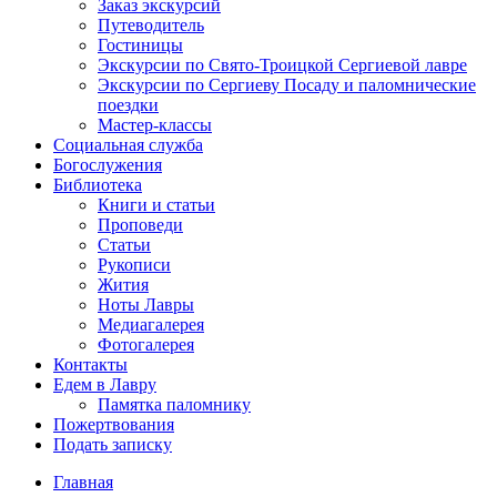
Заказ экскурсий
Путеводитель
Гостиницы
Экскурсии по Свято-Троицкой Сергиевой лавре
Экскурсии по Сергиеву Посаду и паломнические
поездки
Мастер-классы
Социальная служба
Богослужения
Библиотека
Книги и статьи
Проповеди
Статьи
Рукописи
Жития
Ноты Лавры
Медиагалерея
Фотогалерея
Контакты
Едем в Лавру
Памятка паломнику
Пожертвования
Подать записку
Главная