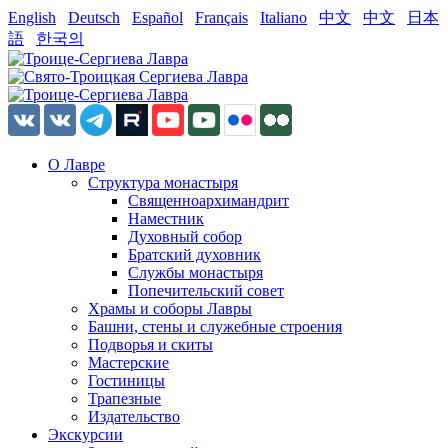
English
Deutsch
Español
Français
Italiano
中文
中文
日本
語
한국의
О Лавре
Структура монастыря
Священноархимандрит
Наместник
Духовный собор
Братский духовник
Службы монастыря
Попечительский совет
Храмы и соборы Лавры
Башни, стены и служебные строения
Подворья и скиты
Мастерские
Гостиницы
Трапезные
Издательство
Экскурсии