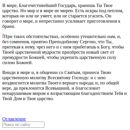
В мире, Благочестивейший Государь, хранишь Ты Твое
царство. Но мир и в мире не мирен. Есть искры под пеплом,
которыя он или не умеет, или не старается угасить. Он
говорит о мире, и непрестанно усиливает приготовления к
брани.
При таких обстоятельствах, особенно утешительно нам, и,
без сомнения, приятно Преподобному Сергию, что Ты,
притекая к нему, чрез него и с ним прибегаешь к Богу, чтобы
Твоей царственной мудрости приобрести новый свет от
премудрости Божией, чтобы укрепить царственную силу
силою Божией.
Вниди в мире и, в общении со Святым, принеси Твою
царственную молитву Всесвятому Господу: и с нею
воздвигнется молитва Твоего вернаго народа; и, по общей
вере, да преклонится Всевышний, и благословит
ненарушимым миром и возрастающим благоденствием Тебя и
Твой Дом и Твое царство.
Оглавление