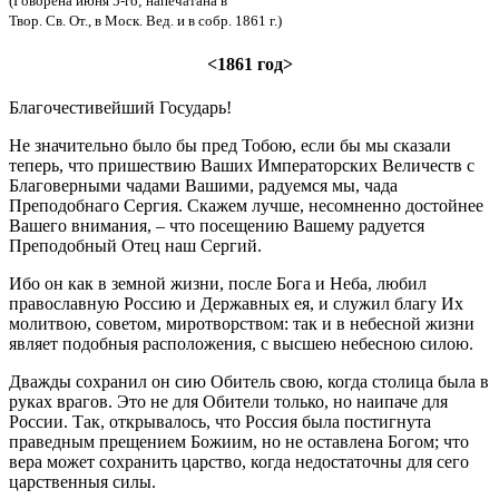
(Говорена июня 5-го; напечатана в
Твор. Св. От., в Моск. Вед. и в собр. 1861 г.)
<1861 год>
Благочестивейший Государь!
Не значительно было бы пред Тобою, если бы мы сказали
теперь, что пришествию Ваших Императорских Величеств с
Благоверными чадами Вашими, радуемся мы, чада
Преподобнаго Сергия. Скажем лучше, несомненно достойнее
Вашего внимания, – что посещению Вашему радуется
Преподобный Отец наш Сергий.
Ибо он как в земной жизни, после Бога и Неба, любил
православную Россию и Державных ея, и служил благу Их
молитвою, советом, миротворством: так и в небесной жизни
являет подобныя расположения, с высшею небесною силою.
Дважды сохранил он сию Обитель свою, когда столица была в
руках врагов. Это не для Обители только, но наипаче для
России. Так, открывалось, что Россия была постигнута
праведным прещением Божиим, но не оставлена Богом; что
вера может сохранить царство, когда недостаточны для сего
царственныя силы.