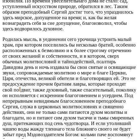
изобилия. По времени увеселительнаго дома не стало: сад,
уступленный искусством природе, обратился в лес. Таким
образом преподобный Сергий достиг того, что упразднилось
здесь мирское, допущенное на время; и, как бы желая
вознаградить себя за сие допущение, благоизволил, чтобы
здесь водворилось духовное.
Родилась мысль, в уединении сего урочища устроить малый
храм, при котором поселились бы несколько братий, особенно
расположенных к безмолвию и к более строгому отречению
от своих желаний и собственности, и в котором, сверх
обычных молитвословий и тайнодействий, псалтирь
Давидова день и ночь издавала бы свои святые и освящающие
звуки, сопровождаемые молитвою о мире и благе Церкви,
Царя, отечества, великой обители и благотворящих ей. Это не
предосуждение прочим братиям лавры, которые проходят
свой
по
двиг,
также духовный, также спасительный, поколику
он исполняется с искренним благоговением и усердием. Под
непрерывным невидимым благословением преподобнаго
Сергия, служа в церковных молитвословиях и священно
действиях, они не только сами питаются духом молитвы и
благодати, но и питают сим духом тысячи и тьмы смиренных
душ, притекающих под сень чудотворца. И если утоливший
чашею воды жажду тленнаго тела ближняго своего не будет
забыт пред Мздовоздаятелем Богом: кольми паче воспомянут