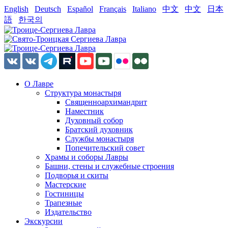
English
Deutsch
Español
Français
Italiano
中文
中文
日本
語
한국의
О Лавре
Структура монастыря
Священноархимандрит
Наместник
Духовный собор
Братский духовник
Службы монастыря
Попечительский совет
Храмы и соборы Лавры
Башни, стены и служебные строения
Подворья и скиты
Мастерские
Гостиницы
Трапезные
Издательство
Экскурсии