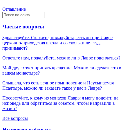
Оглавление
Частые вопросы
Здравствуйте. Скажите, пожалуйста, есть ли при Лавре
церковно-приходская школа и со скольки лет туда
принимают?
Ответьте нам, пожалуйста, можно ли в Лавре повенчаться?
Мой друг хочет принять крещение. Можно ли сделать это в
вашем монастыре?
Слышала, что есть вечное поминовение и Неусыпаемая
Псалтырь, можно ли заказать такое у вас в Лавре?
Посоветуйте, к кому из монахов Лавры я могу подойти на
исповедь или обратиться за советом, чтобы направили в
жизни?
Все вопросы
Интересные факты