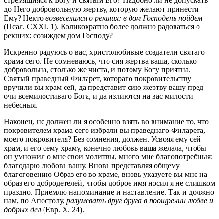
стремящияся к Богу и святым Его? Надобно ли не допускать
до Него добровольную жертву, которую желают принести
Ему? Некто
возвеселился о рекших: в дом Господень пойдем
(Псал. CXXI. 1). Коликократно более должно радоваться о
рекших: созиждем дом Господу?
Искренно радуюсь о вас, христолюбивые создатели святаго
храма сего. Не сомневаюсь, что сия жертва ваша, сколько
добровольна, столько же чиста, и потому Богу приятна.
Святый праведный Филарет, котораго покровительству
вручили вы храм сей, да представит сию жертву вашу пред
очи всемилостиваго Бога, и да излиются на вас милости
небесныя.
Наконец, не должен ли я особенно взять во внимание то, что
покровителем храма сего избрали вы праведнаго Филарета,
моего покровителя? Без сомнения, должен. Усвояя ему сей
храм, и его сему храму, конечно любовь ваша желала, чтобы
он умножил о мне свои молитвы, много мне благопотребныя:
благодарю любовь вашу. Вновь представляя общему
благоговению Образ его во храме, вновь указуете вы мне на
образ его добродетелей, чтобы доброе имя носил я не слишком
праздно. Приемлю напоминание и наставление. Так и должно
нам, по Апостолу,
разумевать друг друга в поощрении любве и
добрых дел
(Евр. X. 24).