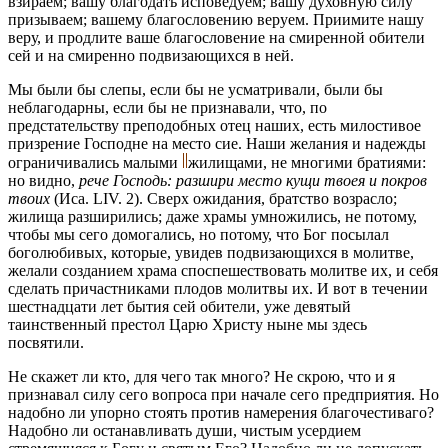
взираем; вашу благодать исповедуем; вашу духовную силу
призываем; вашему благословению веруем. Приимите нашу
веру, и продлите ваше благословение на смиренной обители
сей и на смиренно подвизающихся в ней.
Мы были бы слепы, если бы не усматривали, были бы
неблагодарны, если бы не признавали, что, по
предстательству преподобных отец наших, есть милостивое
призрение Господне на место сие. Наши желания и надежды
ограничивались малыми
жилищами, не многими братиями:
но видно,
рече Господь: разшири место кущи твоея и покров
твоих
(Иса. LIV. 2). Сверх ожидания, братство возрасло;
жилища разширились; даже храмы умножились, не потому,
чтобы мы сего домогались, но потому, что Бог посылал
боголюбивых, которые, увидев подвизающихся в молитве,
желали созданием храма споспешествовать молитве их, и себя
сделать причастниками плодов молитвы их. И вот в течении
шестнадцати лет бытия сей обители, уже девятый
таинственный престол Царю Христу ныне мы здесь
посвятили.
Не скажет ли кто, для чего так много? Не скрою, что и я
признавал силу сего вопроса при начале сего предприятия. Но
надобно ли упорно стоять против намерения благочестиваго?
Надобно ли останавливать души, чистым усердием