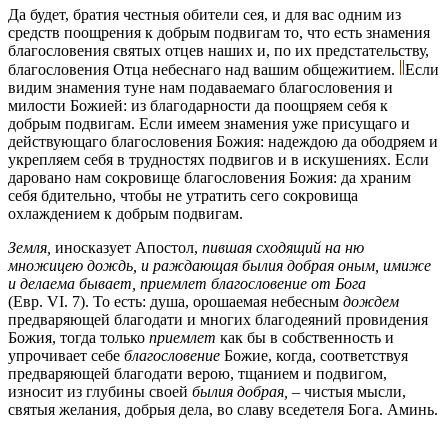
Да будет, братия честныя обители сея, и для вас одним из
средств поощрения к добрым подвигам то, что есть знамения
благословения святых отцев наших и, по их предстательству,
благословения Отца небеснаго над вашим общежитием.
Если
видим знамения туне нам подаваемаго благословения и
милости Божией: из благодарности да поощряем себя к
добрым подвигам. Если имеем знамения уже присущаго и
действующаго благословения Божия: надеждою да ободряем и
укрепляем себя в трудностях подвигов и в искушениях. Если
даровано нам сокровище благословения Божия: да храним
себя бдительно, чтобы не утратить сего сокровища
охлаждением к добрым подвигам.
Земля,
иносказует Апостол,
пившая сходящий на ню
множицею дождь, и раждающая былия добрая оным, имиже
и делаема бывает, приемлет благословение от Бога
(Евр. VI. 7). То есть: душа, орошаемая небесным
дождем
предваряющей благодати и многих благодеяний провидения
Божия, тогда только
приемлет
как бы в собственность и
упрочивает себе
благословение
Божие, когда, соответствуя
предваряющей благодати верою, тщанием и подвигом,
износит из глубины своей
былия добрая, –
чистыя мысли,
святыя желания, добрыя дела, во славу вседетеля Бога. Аминь.