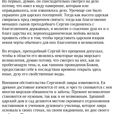
Во первых, думаю, он снисходительно смотрел на дело
потому, что имел в виду намерение, которым или
оправдывалось, или извинялось дело. Урочище сие было
украшено для царских посещений. Тогда как высота царская
смирялась пред смирением святаго; тогда как благоговение
меньших сынов преподобнаго Сергия соединялось с
благоговением державных, в молитве о спасении душ их и о
благе царства их; верноподданническая любовь желала
проявить себя и в том, чтобы представить царским взорам
некия черты обычнаго для них благолепия и великолепия.
Во вторых, преподобный Сергий без прещения допускал,
чтобы в области его являлись некоторые виды мирскаго
великолепия, думаю потому, что смотрел на них, как на
пробегающую тень; и, как таинник провидения Божия,
предоставлял себе в последствии времени открыть здесь
иные, духу его свойственные виды.
Внешния обстоятельства Сергиевой лавры изменяются. Ея
древнее достояние вземлется от нея, и чрез то снимаются с нея
многия мирския обязанности и заботы. Прежнее великолепие
становится не нужным, так как и не возможным. Здешний
царский дом и сад делаются местом скромнаго отдохновения
наставников и учеников духовнаго училища, которое лавра
основала в своих стенах, на своем иждивении, во дни своего