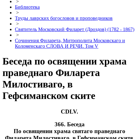
>
Библиотека
>
Труды лаврских богословов и проповедников
>
Святитель Московский Филарет (Дроздов) (1782 - 1867)
>
Сочинения Филарета, Митрополита Московскаго и
Коломенскаго СЛОВА И РЕЧИ. Том V
Беседа по освящении храма
праведнаго Филарета
Милостиваго, в
Гефсиманском ските
CDLV.
366. Беседа
По освящении храма святаго праведнаго
Филарета Милостиваго, в Гефсиманском ските.