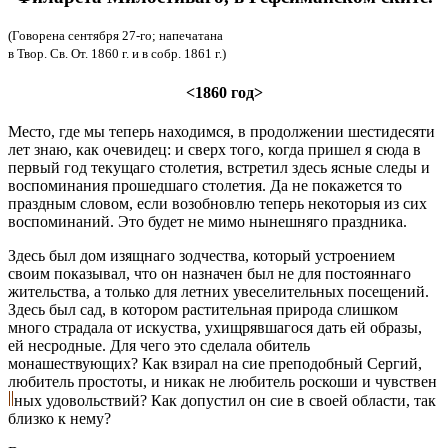
(Говорена сентября 27-го; напечатана
в Твор. Св. От. 1860 г. и в собр. 1861 г.)
<1860 год>
Место, где мы теперь находимся, в продолжении шестидесяти
лет знаю, как очевидец: и сверх того, когда пришел я сюда в
первый год текущаго столетия, встретил здесь ясные следы и
воспоминания прошедшаго столетия. Да не покажется то
праздным словом, если возобновлю теперь некоторыя из сих
воспоминаний. Это будет не мимо нынешняго праздника.
Здесь был дом изящнаго зодчества, который устроением
своим показывал, что он назначен был не для постояннаго
жительства, а только для летних увеселительных посещений.
Здесь был сад, в котором растительная природа слишком
много страдала от искуства, ухищрявшагося дать ей образы,
ей несродные. Для чего это сделала обитель
монашествующих? Как взирал на сие преподобный Сергий,
любитель простоты, и никак не любитель роскоши и чувствен
ных удовольствий? Как допустил он сие в своей области, так
близко к нему?