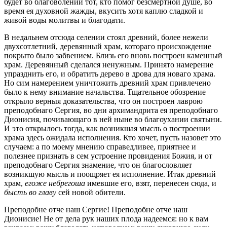
будет во благоволении тот, кто помог безсмертной душе, во
время ея духовной жажды, вкусить хотя каплю сладкой и
живой воды молитвы и благодати.
В недальнем отсюда селении стоял древний, более нежели
двухсотлетний, деревянный храм, котораго происхождение
покрыто было забвением. Близь его вновь построен каменный
храм. Деревянный сделался ненужным. Принято намерение
упразднить его, и обратить дерево в дрова для новаго храма.
Но сим намерением уничтожить древний храм привлечено
было к нему внимание начальства. Тщательное обозрение
открыло верныя доказательства, что он построен лаврою
преподобнаго Сергия, во дни архимандрита ея преподобнаго
Дионисия, почивающаго в ней ныне во благоухании святыни.
И это открылось тогда, как возникшая мысль о построении
храма здесь ожидала исполнения. Кто хочет, пусть назовет это
случаем: а по моему мнению справедливее, приятнее и
полезнее признать в сем устроение провидения Божия, и от
преподобнаго Сергия знамение, что он благословляет
возникшую мысль и поощряет ея исполнение. Итак древний
храм,
егоже небрегоша
имевшие его, взят, перенесен сюда, и
бысть во главу
сей новой обители.
Преподобне отче наш Сергие! Преподобне отче наш
Дионисие! Не от дела рук наших плода надеемся: но к вам