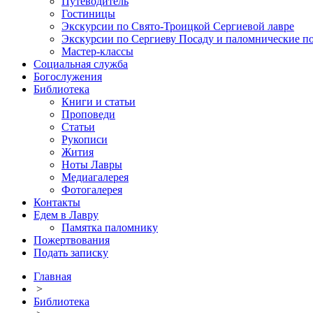
Путеводитель
Гостиницы
Экскурсии по Свято-Троицкой Сергиевой лавре
Экскурсии по Сергиеву Посаду и паломнические п
Мастер-классы
Социальная служба
Богослужения
Библиотека
Книги и статьи
Проповеди
Статьи
Рукописи
Жития
Ноты Лавры
Медиагалерея
Фотогалерея
Контакты
Едем в Лавру
Памятка паломнику
Пожертвования
Подать записку
Главная
>
Библиотека