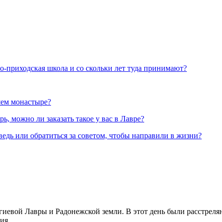
но-приходская школа и со скольки лет туда принимают?
шем монастыре?
, можно ли заказать такое у вас в Лавре?
ведь или обратиться за советом, чтобы направили в жизни?
иевой Лавры и Радонежской земли. В этот день были расстреляны
ия.