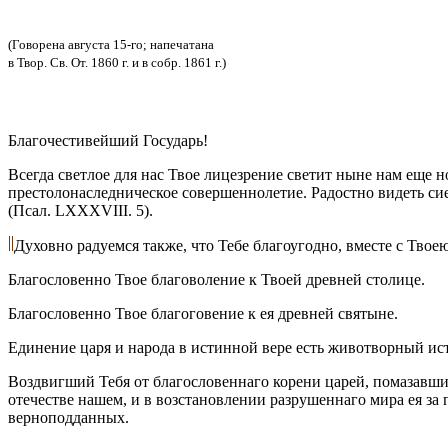
(Говорена августа 15-го; напечатана
в Твор. Св. От. 1860 г. и в собр. 1861 г.)
Благочестивейший Государь!
Всегда светлое для нас Твое лицезрение светит ныне нам еще 
престолонаследническое совершеннолетие. Радостно видеть си
(Псал. LXXXVIII. 5).
Духовно радуемся также, что Тебе благоугодно, вместе с Тво
Благословенно Твое благоволение к Твоей древней столице.
Благословенно Твое благоговение к ея древней святыне.
Единение царя и народа в истинной вере есть животворный ист
Воздвигший Тебя от благословеннаго корени царей, помазавши
отечестве нашем, и в возстановлении разрушеннаго мира ея за
верноподданных.