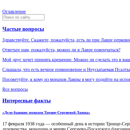
Оглавление
Частые вопросы
Здравствуйте. Скажите, пожалуйста, есть ли при Лавре церков
Ответьте нам, пожалуйста, можно ли в Лавре повенчаться?
Мой друг хочет принять крещение. Можно ли сделать это в ва
Слышала, что есть вечное поминовение и Неусыпаемая Псалтырь
Посоветуйте, к кому из монахов Лавры я могу подойти на испо
Все вопросы
Интересные факты
«Дело бывших монахов Троице-Сергиевой Лавры»
17 февраля 1938 года — особенный день в истории Троице-Серг
духовенства, монахинь и мирян Сергиево-Посадского благочин