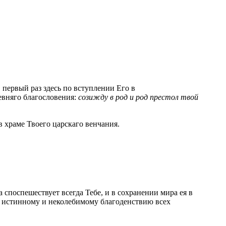
 первый раз здесь по вступлении Его в
евняго благословения:
созижду в род и род престол твой
 храме Твоего царскаго венчания.
споспешествует всегда Тебе, и в сохранении мира ея в
 к истинному и неколебимому благоденствию всех