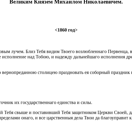
Великим Князем Михаилом Николаевичем.
<1860 год>
новым лучем. Близ Тебя видим Твоего возлюбленнаго Первенца, в
е исполнение над Тобою, и надежду дальнейшаго исполнения др
ею вернопреданною столицею праздновать ея соборный праздник в
очник их государственнаго единства и силы.
й Тебя свыше и поставивший Тебя защитником Церкви Своей, да 
 пределами онаго, и все царственныя дела Твои да благоуправит