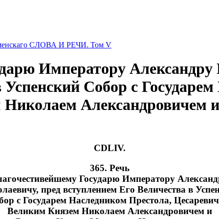
оменскаго СЛОВА И РЕЧИ. Том V
ударю Императору Александру 
в Успенский Собор с Государем
 Николаем Александровичем 
CDLIV.
365. Речь
лагочестивейшему Государю Императору Александ
лаевичу, пред вступлением Его Величества в Успе
бор с Государем Наследником Престола, Цесареви
Великим Князем Николаем Александровичем и