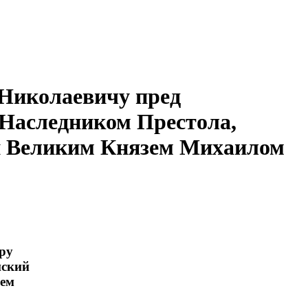
Николаевичу пред
 Наследником Престола,
и Великим Князем Михаилом
ру
нский
чем