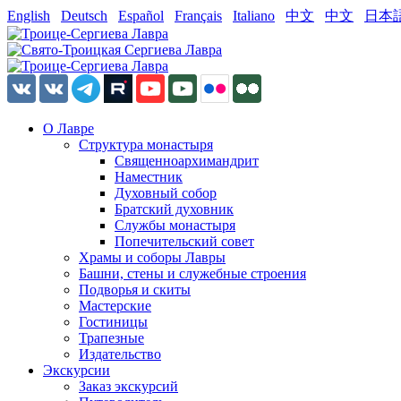
English
Deutsch
Español
Français
Italiano
中文
中文
日本
О Лавре
Структура монастыря
Священноархимандрит
Наместник
Духовный собор
Братский духовник
Службы монастыря
Попечительский совет
Храмы и соборы Лавры
Башни, стены и служебные строения
Подворья и скиты
Мастерские
Гостиницы
Трапезные
Издательство
Экскурсии
Заказ экскурсий