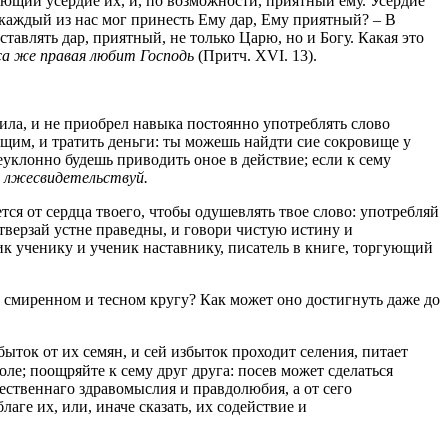
щий усердие их, и, по возможности, приятный ему. Усердие
каждый из нас мог принесть Ему дар, Ему приятный? – В
тавлять дар, приятный, не только Царю, но и Богу. Какая это
еса же правая любит Господь
(Притч. XVI. 13).
вила, и не приобрел навыка постоянно употреблять слово
ющим, и тратить деньги: ты можешь найдти сие сокровище у
еуклонно будешь приводить оное в действие; если к сему
е лжесвидетельствуй.
тся от сердца твоего, чтобы одушевлять твое слово: употребляй
Отверзай устне праведны, и говори чистую истину и
к ученику и ученик наставнику, писатель в книге, торгующий
в смиренном и тесном кругу? Как может оно достигнуть даже до
быток от их семян, и сей избыток проходит селения, питает
оле; поощряйте к сему друг друга: посев может сделаться
ственнаго здравомыслия и правдолюбия, а от сего
ге их, или, иначе сказать, их содействие и