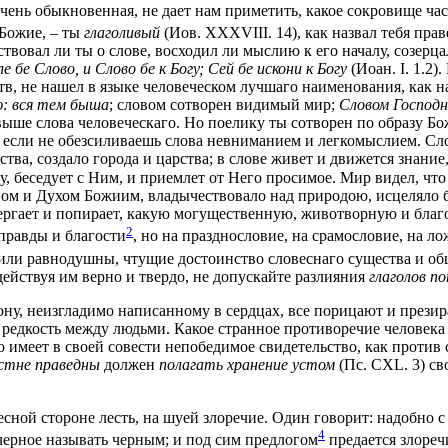
нь обыкновенная, не дает нам приметить, какое сокровище часто
Божие, – ты
глаголивый
(Иов. XXXVIII. 14), как назвал тебя пра
овал ли ты о слове, восходил ли мыслию к его началу, созерцал
е бе Слово, и Слово бе к Богу; Сей бе искони к Богу
(Иоан. I. 1.2
, не нашел в языке человеческом лучшаго наименования, как 
ю: вся тем быша
; словом сотворен видимый мир;
Словом Господ
о выше слова человеческаго. Но поелику ты сотворен по образу Б
а, если не обезсиливаешь слова невниманием и легкомыслием. Сл
ва, создало города и царства; в слове живет и движется знание,
у, беседует с Ним, и приемлет от Него просимое. Мир видел, чт
ловом и Духом Божиим, владычествовало над природою, исцеляло
овергает и попирает, какую могущественную, животворную и бла
2
 правды и благости
, но на празднословие, на срамословие, на ло
или равнодушны, чтущие достоинство словеснаго существа и общ
ействуя им верно и твердо, не допускайте разлияния
глаголов 
акону, неизгладимо написанному в сердцах, все порицают и през
редкость между людьми. Какое странное противоречие человека са
го имеет в своей совести непобедимое свидетельство, как против
стне праведны
должен
полагать хранение устом
(Пс. CXL. 3) с
есной стороне лесть, на шуей злоречие. Один говорит: надобно
4
 черное называть черным; и под сим предлогом
предается злоречи