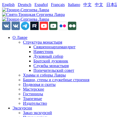
English
Deutsch
Español
Français
Italiano
中文
中文
日本
О Лавре
Структура монастыря
Священноархимандрит
Наместник
Духовный собор
Братский духовник
Службы монастыря
Попечительский совет
Храмы и соборы Лавры
Башни, стены и служебные строения
Подворья и скиты
Мастерские
Гостиницы
Трапезные
Издательство
Экскурсии
Заказ экскурсий