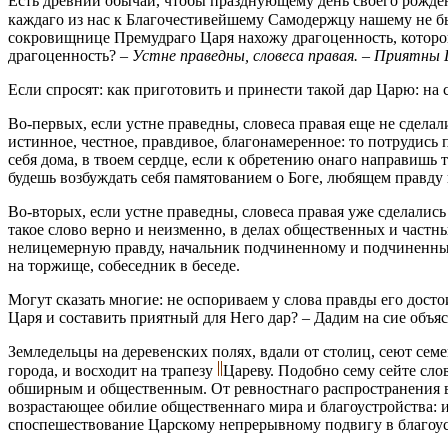
Есть древний обычай, чтобы празднующему день своего рожде
каждаго из нас к Благочестивейшему Самодержцу нашему не бы
сокровищнице Премудраго Царя нахожу драгоценность, которою в
драгоценность? –
Устне праведны, словеса правая. – Приятны
Если спросят: как приготовить и принести такой дар Царю: на 
Во-первых, если устне праведны, словеса правая еще не сделал
истинное, честное, правдивое, благонамеренное: то потрудись
себя дома, в твоем сердце, если к обретению онаго направишь
будешь возбуждать себя памятованием о Боге, любящем правду 
Во-вторых, если устне праведны, словеса правая уже сделались
такое слово верно и неизменно, в делах общественных и частны
нелицемерную правду, начальник подчиненному и подчиненный
на торжище, собеседник в беседе.
Могут сказать многие: не оспориваем у слова правды его дост
Царя и составить приятный для Него дар? – Дадим на сие объя
Земледельцы на деревенских полях, вдали от столиц, сеют семе
города, и восходит на трапезу
Цареву. Подобно сему сейте слов
обширным и общественным. От ревностнаго распространения в
возрастающее обилие общественнаго мира и благоустройства: и 
споспешествование Царскому непрерывному подвигу в благоус