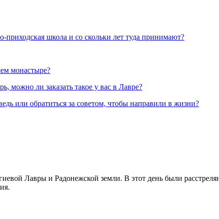
но-приходская школа и со скольки лет туда принимают?
шем монастыре?
, можно ли заказать такое у вас в Лавре?
ведь или обратиться за советом, чтобы направили в жизни?
иевой Лавры и Радонежской земли. В этот день были расстреляны
ия.