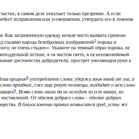
стие, в самом деле покупает только презрение. А если
требует исправления или усовершения, утвердить его в ложном
ром. Как загрязненную одежду нельзя чисто вымыть грязною
5
ед глазами народа безобразных изображений
порока и
ного; не очень стыдно». Укажите на темный образ порока, не
неподдельной истине, в ея чистом свете, в ея непоколебимой
сознание достоинства добродетели, прострет умоляющия руки к
8
еблагородное
употребление слова:
удержи язык твой от зла, и
 слово праздное, еже аще рекут человецы, воздадят о нем слово
9
лышащих
.
Всяко слово гнило да не исходит из уст ваших, но
 наставлений. От обилия добраго слова – обилие добрых
бщества.
В благословении правых возвысится град, усты же