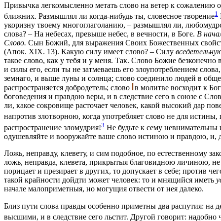
Привычка легкомысленно метать слово на ветер к сожалению оче
1
ближних. Размышлял ли когда-нибудь ты, словесное творение
укоризну твоему многоглаголанию, – размышлял ли, любомудрств
слова? – На небесах, превыше небес, в вечности, в Боге.
В начал
Слово.
Сын Божий, для выражения Своих Божественных свойств
(Апок. XIX. 13). Какую силу имеет слово? – Силу
вседетельну
такое слово, как у тебя и у меня. Так. Слово Божие безконечн
и силы его, если ты не затмеваешь его злоупотреблением слов
земнаго, и выше луны и солнца; слово соединило людей в общест
распространяется добродетель; слово
в молитве восходит к Бог
боговедения и правдою веры, и в следствие сего в союзе с С
ли, какое сокровище расточает человек, какой высокий дар п
напротив злотворною, когда употребляет слово не для истины,
3
распространение зломудрия!
Не будьте к сему невнимательны 
одушевляйте и вооружайте ваше слово истиною и правдою, и, д
Ложь, неправду, клевету, и сим подобное, по естественному з
ложь, неправда, клевета, прикрытыя благовидною личиною, не 
порицает и презирает в других, то допускает в себе; против че
такой крайности дойдти может человек: то и мнящийся иметь
у
начале малоприметныя, но могущия отвести от нея далеко.
Близ пути слова правды особенно приметны два распутия: на д
высшими, и в следствие сего льстит. Другой говорит: надобно