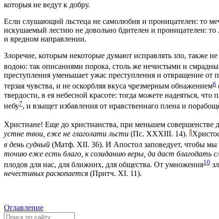
которыя не ведут к добру.
Если слушающий льстеца не самолюбив и проницателен: то меч
искушаемый лестию не довольно бдителен и проницателен: то ле
и вредном направлении.
Злоречие, которым некоторые думают исправлять зло, также не 
водою: так описаниями порока, столь же нечистыми и смрадным
преступления уменьшает ужас преступления и отвращение от по
6
терзая чувства, и не оскорбляя вкуса чрезмерным обнажением
твердости, в ея небесной красоте: тогда можете надеяться, чт
7
небу
, и взыщет избавления от нравственнаго плена и порабощ
Христиане! Еще до христианства, при меньшем совершенстве д
устне твои, еже не глаголати льсти
(Пс. XXXIII. 14).
Христос
в день судный
(Матф. XII. 36). И Апостол заповедует, чтобы 
точию еже есть благо, к созиданию веры, да даст благодать
10
плодов для нас, для ближних, для общества. От умножения
зл
нечестивых раскопается
(Притч. XI. 11).
Оглавление