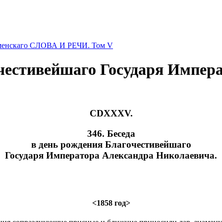
оменскаго СЛОВА И РЕЧИ. Том V
очестивейшаго Государя Импер
CDXXXV.
346. Беседа
в день рождения Благочестивейшаго
Государя Императора Александра Николаевича.
<1858 год>