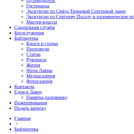
Путеводитель
Гостиницы
Экскурсии по Свято-Троицкой Сергиевой лавре
Экскурсии по Сергиеву Посаду и паломнические п
Мастер-классы
Социальная служба
Богослужения
Библиотека
Книги и статьи
Проповеди
Статьи
Рукописи
Жития
Ноты Лавры
Медиагалерея
Фотогалерея
Контакты
Едем в Лавру
Памятка паломнику
Пожертвования
Подать записку
Главная
>
Библиотека