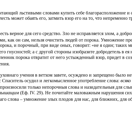
тающий льстивыми словами купить себе благорасположение и сча
сть может обаять его, затмить взор его на то, что непременно 
есть верное для сего средство. Зло не исправляется злом, а доб
и, как он сам, нельзя очистить людей от порока. Умножение пр
рока, и порочный, при виде оных, говорит: «не я один; таких м
его гнусностей; а с другой стороны изобразите добродетель в ея 
о пленник порока отвратит от него устыжденный взор, придет в 
ения.
уховнаго учения в ветхом завете, осуждено и запрещено было н
 Спаситель осудил и легкомысленное употребление слова:
всяко
мы произносили только непорочныя слова и назидательныя для с
 слышащим
(Еф. IV. 29). Не почитайте маловажным нарушения сих
аго слова – умножение злых плодов для нас, для ближних, для о