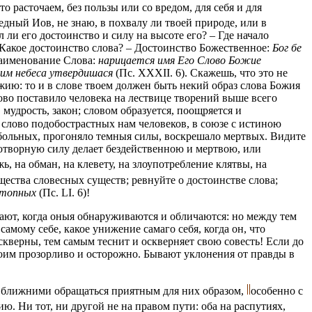
 расточаем, без пользы или со вредом, для себя и для
ведный Иов, не знаю, в похвалу ли твоей природе, или в
 ли его достоинство и силу на высоте его? – Где начало
). Какое достоинство слова? – Достоинство Божественное:
Бог бе
наименование Слова:
нарицается имя Его Слово Божие
ним небеса утвердишася
(Пс. XXXII. 6). Скажешь, что это не
ожию: то и в слове твоем должен быть некий образ слова Божия
ово поставило человека на лествице творений выше всего
 мудрость, закон; словом образуется, поощряется и
о слово подобострастных нам человеков, в союзе с истиною
 больных, прогоняло темныя силы, воскрешало мертвых. Видите
готворную силу делает бездейственною и мертвою, или
жь, на обман, на клевету, на злоупотребление клятвы, на
ества словесных существ; ревнуйте о достоинстве слова;
потопных
(Пс. LI. 6)!
ирают, когда оныя обнаруживаются и обличаются: но между тем
мому себе, какое унижение самаго себя, когда он, что
 скверны, тем самым теснит и оскверняет свою совесть! Если до
воим прозорливо и осторожно. Бывают уклонения от правды в
 с ближними обращаться приятным для них образом,
особенно с
ю. Ни тот, ни другой не на правом пути: оба на распутиях,