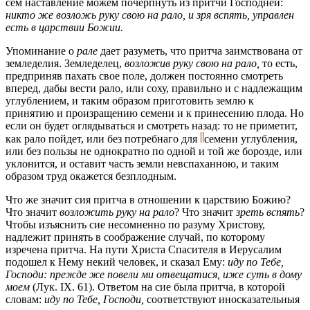
сем наставление можем почерпнуть из притчи Господней:
никто же возложь руку свою на рало, и зря вспять, управлен
есть в царствии Божии.
Упоминание о
рале
дает разуметь, что притча заимствована от
земледелия. Земледелец,
возложив руку свою на рало,
то есть,
предприняв пахать свое поле, должен постоянно смотреть
вперед, дабы вести рало, или соху, правильно и с надлежащим
углублением, и таким образом приготовить землю к
принятию и произращению семени и к принесению плода. Но
если он будет оглядываться и смотреть назад: то не приметит,
как рало пойдет, или без потребнаго для
семени углубления,
или без пользы не однократно по одной и той же борозде, или
уклонится, и оставит часть земли невспаханною, и таким
образом труд окажется безплодным.
Что же значит сия притча в отношении к царствию Божию?
Что значит
возложить руку на рало
? Что значит
зреть вспять
?
Чтобы изъяснить сие несомненно по разуму Христову,
надлежит принять в соображение случай, по которому
изречена притча. На пути Христа Спасителя в Иерусалим
подошел к Нему некий человек, и сказал Ему:
иду по Тебе,
Господи: прежде же повели ми отвещатися, иже суть в дому
моем
(Лук. IX. 61). Ответом на сие была притча, в которой
словам:
иду по Тебе, Господи,
соответствуют иносказательныя