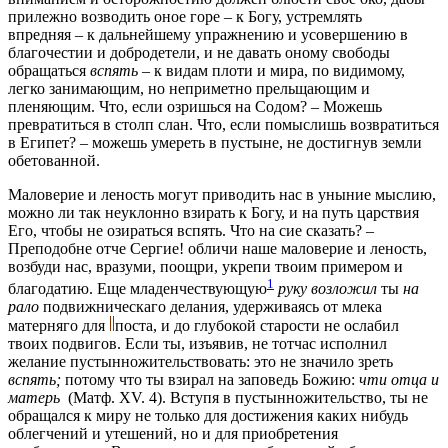
прилежно возводить оное горе – к Богу, устремлять
впредняя – к дальнейшему упражнению и усовершению в
благочестии и добродетели, и не давать оному свободы
обращаться
вспять –
к видам плоти и мира, по видимому,
легко занимающим, но неприметно прельщающим и
пленяющим. Что, если озришься на Содом? – Можешь
превратиться в столп слан. Что, если помыслишь возвратиться
в Египет? – можешь умереть в пустыне, не достигнув земли
обетованной.
Маловерие и леность могут приводить нас в уныние мыслию,
можно ли так неуклонно взирать к Богу, и на путь царствия
Его, чтобы не озираться вспять. Что на сие сказать? –
Преподобне отче Сергие! обличи наше маловерие и леность,
возбуди нас, вразуми, поощри, укрепи твоим примером и
1
благодатию. Еще младенчествующую
руку возложил
ты
на
рало
подвижническаго делания, удерживаясь от млека
матерняго для
поста, и до глубокой старости не ослабил
твоих подвигов. Если ты, изъявив, не тотчас исполнил
желание пустынножительствовать: это не значило зреть
вспять;
потому что ты взирал на заповедь Божию:
чти отца и
матерь
(Матф. XV. 4). Вступя в пустынножительство, ты не
обращался к миру не только для достижения каких нибудь
облегчений и утешений, но и для приобретения