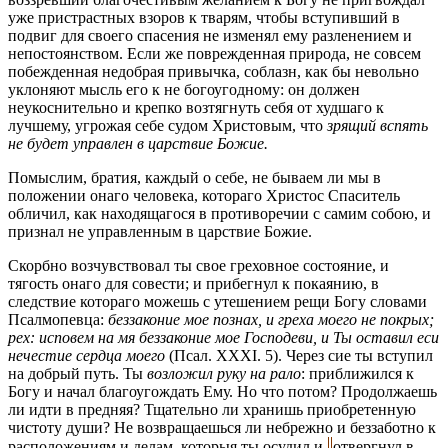
уже пристрастных взоров к тварям, чтобы вступивший в
подвиг для своего спасения не изменял ему разленением и
непостоянством. Если же поврежденная природа, не совсем
побежденная недобрая привычка, соблазн, как бы невольно
уклоняют мысль его к не богоугодному: он должен
неукоснительно и крепко возтягнуть себя от худшаго к
лучшему, угрожая себе судом Христовым, что
зрящий вспять
не будет управлен в царствие Божие.
Помыслим, братия, каждый о себе, не бываем ли мы в
положении онаго человека, котораго Христос Спаситель
обличил, как находящагося в противоречии с самим собою, и
признал не управленным в царствие Божие.
Скорбно возчувствовал ты свое греховное состояние, и
тягость онаго для совести; и прибегнул к покаянию, в
следствие котораго можешь с утешением рещи Богу словами
Псалмопевца:
беззаконие мое познах, и греха моего не покрых;
рех: исповем на мя беззаконие мое Господеви, и Ты оставил еси
нечестие сердца моего
(Псал. XXXI. 5). Через сие ты вступил
на добрый путь. Ты
возложил руку на рало
:
приближился к
Богу и начал благоугождать Ему. Но что потом? Продолжаешь
ли идти в предняя? Тщательно ли хранишь приобретенную
чистоту души? Не возвращаешься ли небрежно и беззаботно к
расположениям и делам, которыя ты осудил и
отвергнул в