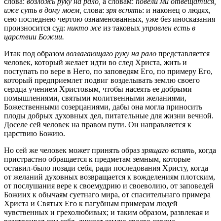
слова:
возложь руку на рало,
а словам:
повели ми отвещатися,
иже суть в дому моем,
слова:
зря вспять
:
и наконец о людях,
сею последнею чертою ознаменованных, уже без иносказания
произносится суд:
никто же
из таковых
управлен есть в
царствии Божии.
Итак под образом
возлагающаго руку на рало
представляется
человек, который желает идти во след Христа, жить и
поступать по вере в Него, по заповедям Его, по примеру Его,
который предприемлет подвиг возделывать землю своего
сердца учением Христовым, чтобы насеять ее добрыми
помышлениями, святыми молитвенными желаниями,
Божественными созерцаниями, дабы она могла приносить
плоды добрых духовных дел, питательные для жизни вечной.
Доселе сей человек на правом пути. Он направляется к
царствию Божию.
Но сей же человек может принять образ
зрящаго вспять,
когда
пристрастно обращается к предметам земным, которые
оставил-было позади себя, ради последования Христу, когда
от желаний духовных возвращается к вожделениям плотским,
от послушания вере к своемудрию и своеволию, от заповедей
Божиих к обычаям суетнаго мира, от спасительнаго примера
Христа и Святых Его к пагубным примерам людей
чувственных и грехолюбивых; и таким образом, развлекая и