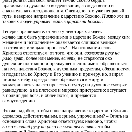
разстроивая сам себя, лишает землю своего сердца
правильнаго духовнаго возделывания, а следственно и
спасительнаго плодоношения. Очевидно, это уже неправый
путь, неверное направление к царствию Божию.
Никто же
из
таковых людей
управлен есть в царствии Божии.
Теперь спрашивайте: от чего у некоторых людей,
желаю
щих
быть управленными в царствие Божие, между сим
желанием и исполнением оказывается слишком великое
разстояние, или даже пропасть? – На основании слова
Христова ответствуем: от того, что они,
возложив руку на
рало, зрят,
более или менее,
вспять,
не стараются око
душевное постоянно и преимущественно иметь обращенным
на путь царствия Божия, к духовным предметам, обязанностям
и подвигам, ко Христу и Его учению и примеру, но, взирая
иногда к небу, гораздо чаще обращаются к миру, и
засматриваются на его прелесть и суету; на духовное смотрят
равнодушно, а на плотское и мирское пристрастно; вступают
в подвиг для Бога, и обленяются, и предаются
самоугождению.
Что же надобно, чтобы наше направление к царствию Божию
сделалось действительным, верным, упроченным? – Опять на
основании слова Христова ответствуем: надобно, чтобы
возложивший руку на рало не смотрел вспять,
чтобы
воззревший благочестивым желанием к Богу не пригвождал