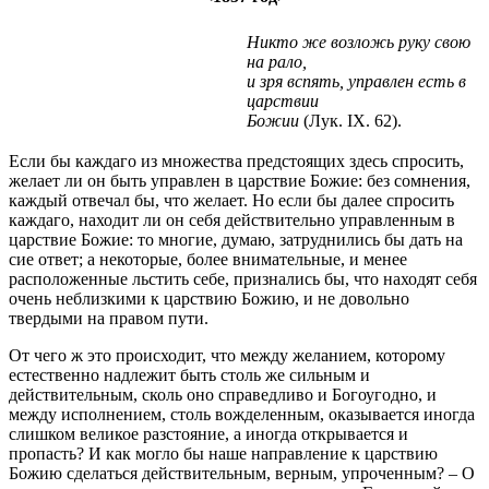
Никто же возложь руку свою
на рало,
и зря вспять, управлен есть в
царствии
Божии
(Лук. IX. 62).
Если бы каждаго из множества предстоящих здесь спросить,
желает ли он быть управлен в царствие Божие: без сомнения,
каждый отвечал бы, что желает. Но если бы далее спросить
каждаго, находит ли он себя действительно управленным в
царствие Божие: то многие, думаю, затруднились бы дать на
сие ответ; а некоторые, более внимательные, и менее
расположенные льстить себе, признались бы, что находят себя
очень неблизкими к царствию Божию, и не довольно
твердыми на правом пути.
От чего ж это происходит, что между желанием, которому
естественно надлежит быть столь же сильным и
действительным, сколь оно справедливо и Богоугодно, и
между исполнением, столь вожделенным, оказывается иногда
слишком великое разстояние, а иногда открывается и
пропасть? И как могло бы наше направление к царствию
Божию сделаться действительным, верным, упроченным? – О