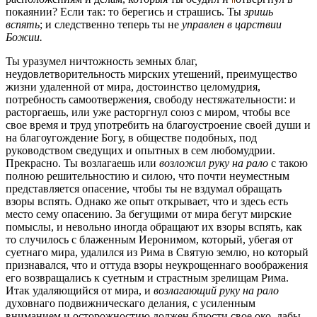
покаянии? Если так: то берегись и страшись. Ты
зришь
вспять
;
и следственно теперь ты не
управлен в царствии
Божии.
Ты уразумел ничтожность земных благ,
неудовлетворительность мирских утешений, преимущество
жизни удаленной от мира, достоинство целомудрия,
потребность самоотвержения, свободу нестяжательности: и
расторгаешь, или уже расторгнул союз с миром, чтобы все
свое время и труд употребить на благоустроение своей души и
на благоугождение Богу, в обществе подобных, под
руководством сведущих и опытных в сем любомудрии.
Прекрасно. Ты возлагаешь или
возложил руку на рало
с такою
полною решительностию и силою, что почти неуместным
представляется опасение, чтобы ты не вздумал обращать
взоры вспять. Однако же опыт открывает, что и здесь есть
место сему опасению. За бегущими от мира бегут мирские
помыслы, и невольно иногда обращают их взоры вспять, как
то случилось с блаженным Иеронимом, который, убегая от
суетнаго мира, удалился из Рима в Святую землю, но который
признавался, что и оттуда взоры неукрощеннаго воображения
его возвращались к суетным и страстным зрелищам Рима.
Итак удаляющийся от мира, и
возлагающий руку на рало
духовнаго подвижническаго делания, с усиленным
вниманием и осторожностию должен блюсти свое око, дабы