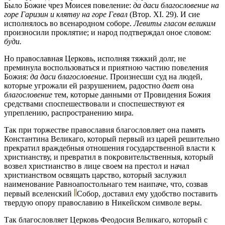
Было Божие чрез Моисея повеление:
да даси благословение на
горе Гаризин и клятву на горе Гевал
(Втор. XI. 29). И сие
исполнялось во всенародном соборе.
Левиты гласом великим
произносили проклятие; и народ подтверждал оное словом:
буди.
Но православная Церковь, исполняя тяжкий долг, не
преминула воспользоваться и приятною частию повеления
Божия:
да даси благословение.
Произнесши суд на людей,
которые угрожали ей разрушением, радостно
дает
она
благословение
тем, которые данными от Провидения Божия
средствами споспешествовали и споспешествуют ея
упреплению, распространению мира.
Так при торжестве православия благословляет она память
Константина Великаго, который первый из царей решительно
прекратил враждебныя отношения государственной власти к
христианству, и превратил в покровительственныя, который
возвел христианство в лице своем на престол и начал
христианством освящать царство, который заслужил
наименование Равноапостольнаго тем наипаче, что, созвав
первый вселенский
Собор, доставил ему удобство поставить
твердую опору православию в Никейском символе веры.
Так благословляет Церковь Феодосия Великаго, который с