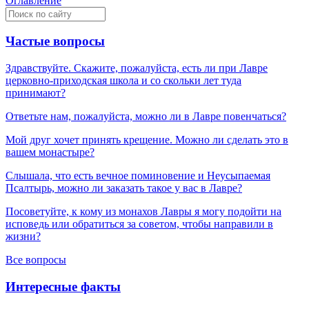
Оглавление
Частые вопросы
Здравствуйте. Скажите, пожалуйста, есть ли при Лавре
церковно-приходская школа и со скольки лет туда
принимают?
Ответьте нам, пожалуйста, можно ли в Лавре повенчаться?
Мой друг хочет принять крещение. Можно ли сделать это в
вашем монастыре?
Слышала, что есть вечное поминовение и Неусыпаемая
Псалтырь, можно ли заказать такое у вас в Лавре?
Посоветуйте, к кому из монахов Лавры я могу подойти на
исповедь или обратиться за советом, чтобы направили в
жизни?
Все вопросы
Интересные факты