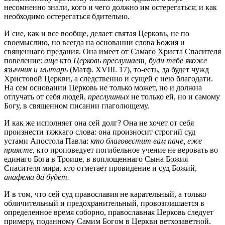
несомненно знали, кого и чего должно им остерегаться; и как
необходимо остерегаться бдительно.
И сие, как и все вообще, делает святая Церковь, не по
своемыслию, но всегда на основании слова Божия и
священнаго предания. Она имеет от Самаго Христа Спасителя
повеление:
аще
кто
Церковь преслушает, буди тебе якоже
язычник и мытарь
(Матф. XVIII. 17), то-есть, да будет чужд
Христовой Церкви, а следственно и сущей с нею благодати.
На сем основании Церковь не только может, но и должна
отлучать от себя людей,
преслушных
не только ей, но и самому
Богу, в священном писании глаголющему.
И как же исполняет она сей долг? Она не хочет от себя
произнести тяжкаго слова: она произносит строгий суд
устами Апостола Павла:
кто благовестит вам паче, еже
приясте,
кто проповедует погибельное учение не веровать во
единаго Бога в Троице, в воплощеннаго Сына Божия
Спасителя мира, кто отметает провидение и суд Божий,
анафема да будет.
И в том, что сей суд православия не карательный, а только
обличительный и предохранительный, провозглашается в
определенное время соборно, православная Церковь следует
примеру, поданному Самим Богом в Церкви ветхозаветной.