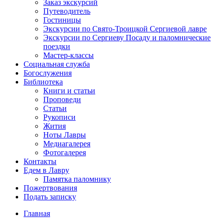
Заказ экскурсий
Путеводитель
Гостиницы
Экскурсии по Свято-Троицкой Сергиевой лавре
Экскурсии по Сергиеву Посаду и паломнические
поездки
Мастер-классы
Социальная служба
Богослужения
Библиотека
Книги и статьи
Проповеди
Статьи
Рукописи
Жития
Ноты Лавры
Медиагалерея
Фотогалерея
Контакты
Едем в Лавру
Памятка паломнику
Пожертвования
Подать записку
Главная