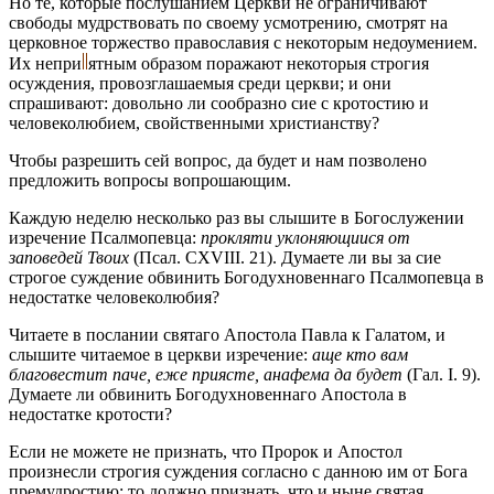
Но те, которые послушанием Церкви не ограничивают
свободы мудрствовать по своему усмотрению, смотрят на
церковное торжество православия с некоторым недоумением.
Их
непри
ятным
образом поражают некоторыя строгия
осуждения, провозглашаемыя среди церкви; и они
спрашивают: довольно ли сообразно сие с кротостию и
человеколюбием, свойственными христианству?
Чтобы разрешить сей вопрос, да будет и нам позволено
предложить вопросы вопрошающим.
Каждую неделю несколько раз вы слышите в Богослужении
изречение Псалмопевца:
прокляти уклоняющиися от
заповедей Твоих
(Псал. CXVIII. 21). Думаете ли вы за сие
строгое суждение обвинить Богодухновеннаго Псалмопевца в
недостатке человеколюбия?
Читаете в послании святаго Апостола Павла к Галатом, и
слышите читаемое в церкви изречение:
аще кто вам
благовестит паче, еже приясте, анафема да будет
(Гал. I. 9).
Думаете ли обвинить Богодухновеннаго Апостола в
недостатке кротости?
Если не можете не признать, что Пророк и Апостол
произнесли строгия суждения согласно с данною им от Бога
премудростию: то должно признать, что и ныне святая