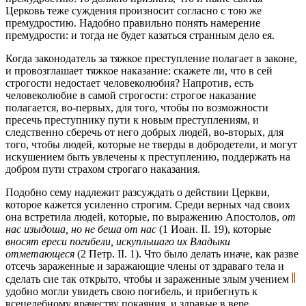
Церковь теже суждения произносит согласно с тою же
премудростию. Надобно правильно понять намерение
премудрости: и тогда не будет казаться странным дело ея.
Когда законодатель за тяжкое преступление полагает в законе,
и провозглашает тяжкое наказание: скажете ли, что в сей
строгости недостает человеколюбия? Напротив, есть
человеколюбие в самой строгости: строгое наказание
полагается, во-первых, для того, чтобы по возможности
пресечь преступнику пути к новым преступлениям, и
следственно сберечь от него добрых людей, во-вторых, для
того, чтобы людей, которые не тверды в добродетели, и могут
искушением быть увлечены к преступлению, поддержать на
добром пути страхом строгаго наказания.
Подобно сему надлежит разсуждать о действии Церкви,
которое кажется усиленно строгим. Среди верных чад своих
она встретила людей, которые, по выражению Апостолов,
от
нас изыдоша, но не беша от нас
(1 Иоан. II. 19), которые
вносят ереси погибели, искупльшаго их Владыки
отметающеся
(2 Петр. II. 1). Что было делать иначе, как разве
отсечь зараженные и заражающие члены от здраваго тела и
сделать сие так открыто, чтобы и зараженные злым учением
удобно могли увидеть свою погибель, и прибегнуть к
всецелебному врачеству покаяния, и здравые в вере