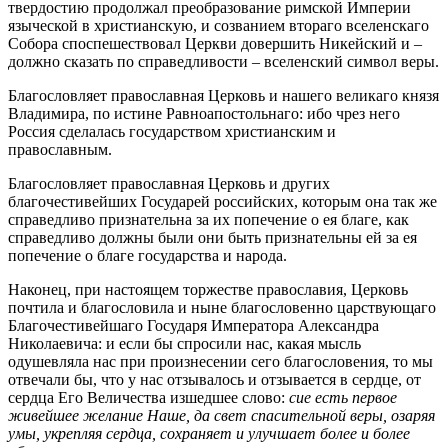
твердостию продолжал преобразование римской Империи
языческой в христианскую, и созванием втораго вселенскаго
Собора споспешествовал Церкви довершить Никейский и –
должно сказать по справедливости – вселенский символ веры.
Благословляет православная Церковь и нашего великаго князя
Владимира, по истине Равноапостольнаго: ибо чрез него
Россия сделалась государством христианским и
православным.
Благословляет православная Церковь и других
благочестивейших Государей российских, которым она так же
справедливо признательна за их попечение о ея благе, как
справедливо должны были они быть признательны ей за ея
попечение о благе государства и народа.
Наконец, при настоящем торжестве православия, Церковь
почтила и благословила и ныне благословенно царствующаго
Благочестивейшаго Государя Императора Александра
Николаевича: и если бы спросили нас, какая мысль
одушевляла нас при произнесении сего благословения, то мы
отвечали бы, что у нас отзывалось и отзывается в сердце, от
сердца Его Величества изшедшее слово:
сие есть первое
живейшее желание Наше, да свет спасительной веры, озаряя
умы, укрепляя сердца, сохраняет и улучшает более и более