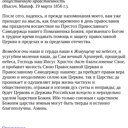
общественную нравственность
(Высоч. Маниф. 19 марта 1856 г.).
После сего, надеюсь, и прежде напоминания моего, вам уже
приходит на мысль, как благовременно в день православия
мы празднуем восшествие на Престол Православнаго
Самодержца нашего Помазанника Божия, призваннаго Богом
в трудное время подавать помощь и защиту православной
Церкви в пределах и за пределами отечества.
Возведем очи
наши и сердца наши
к Живущему на небесех,
и
усугубим моления наши, да Сам вечный Архиерей, прошедый
небеса, Господь наш Иисус Христос
даст благословение
Свое,
и пробавит милость Свою Православной Церкви и
Православному Самодержцу нашему; да пребудет правая вера
душою и неодолимою силою как Церкви, так и Царства; да
проникает и одушевляет вера жизнь частную и
общественную, отражая и изгоняя дух суеты и неправды; да
будет Церковь и Держава Российская всецело и нераздельно
уделом
царствия Божия. Ибо только союзныя с царствием
Божиим царства земныя могут быть тверды и истинно
благополучны. Аминь.