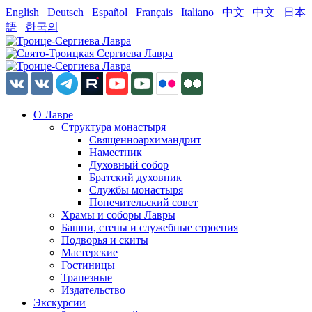
English
Deutsch
Español
Français
Italiano
中文
中文
日本
語
한국의
О Лавре
Структура монастыря
Священноархимандрит
Наместник
Духовный собор
Братский духовник
Службы монастыря
Попечительский совет
Храмы и соборы Лавры
Башни, стены и служебные строения
Подворья и скиты
Мастерские
Гостиницы
Трапезные
Издательство
Экскурсии