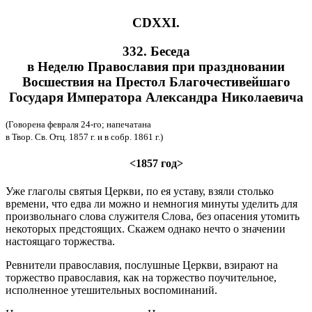
CDXXI.
332. Беседа
в Неделю Православия при праздновании
Восшествия на Престол Благочестивейшаго
Государя Императора Александра Николаевича
(Говорена февраля 24-го; напечатана
в Твор. Св. Отц. 1857 г. и в собр. 1861 г.)
<1857 год>
Уже глаголы святыя Церкви, по ея уставу, взяли столько
времени, что едва ли можно и немногия минуты уделить для
произвольнаго слова служителя Слова, без опасения утомить
некоторых предстоящих. Скажем однако нечто о значении
настоящаго торжества.
Ревнители православия, послушные Церкви, взирают на
торжество православия, как на торжество поучительное,
исполненное утешительных воспоминаний.