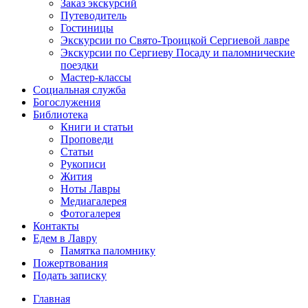
Заказ экскурсий
Путеводитель
Гостиницы
Экскурсии по Свято-Троицкой Сергиевой лавре
Экскурсии по Сергиеву Посаду и паломнические
поездки
Мастер-классы
Социальная служба
Богослужения
Библиотека
Книги и статьи
Проповеди
Статьи
Рукописи
Жития
Ноты Лавры
Медиагалерея
Фотогалерея
Контакты
Едем в Лавру
Памятка паломнику
Пожертвования
Подать записку
Главная