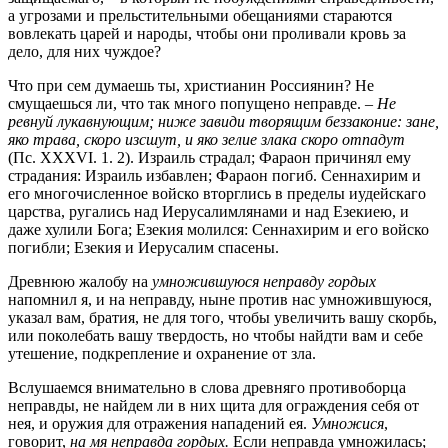
а угрозами и прельстительными обещаниями стараются
вовлекать царей и народы, чтобы они проливали кровь за
дело, для них чуждое?
Что при сем думаешь ты, христианин Россиянин? Не
смущаешься ли, что так много попущено неправде. –
Не
ревнуй лукавнующим; ниже завиди творящим беззаконие: зане,
яко трава, скоро изсшут, и яко зелие злака скоро отпадут
(Пс. XXXVI. 1. 2). Израиль страдал; Фараон причинял ему
страдания: Израиль избавлен; Фараон погиб. Сеннахирим и
его многочисленное войско вторглись в пределы иудейскаго
царства, ругались над Иерусалимлянами и над Езекиею, и
даже хулили Бога; Езекия молился: Сеннахирим и его войско
погибли; Езекия и Иерусалим спасены.
Древнюю жалобу на
умножившуюся неправду гордых
напомнил я, и на неправду, ныне против нас умножившуюся,
указал вам, братия, не для того, чтобы увеличить вашу скорбь,
или поколебать вашу твердость, но чтобы найдти вам и себе
утешение, подкрепление и охранение от зла.
Вслушаемся внимательно в слова древняго противоборца
неправды, не найдем ли в них щита для ограждения себя от
нея, и оружия для отражения нападений ея.
Умножися
,
говорит,
на мя неправда гордых.
Если неправда умножилась;