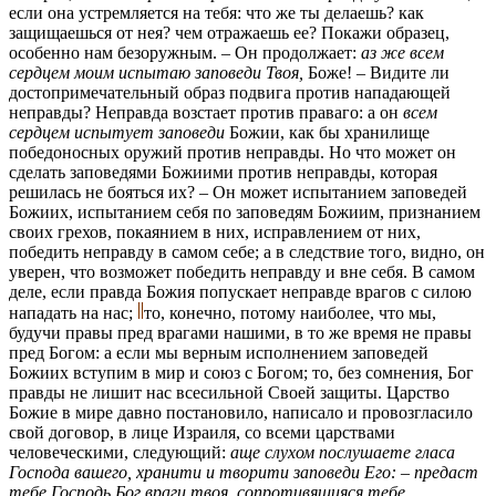
если она устремляется на тебя: что же ты делаешь? как
защищаешься от нея? чем отражаешь ее? Покажи образец,
особенно нам безоружным. – Он продолжает:
аз же всем
сердцем моим испытаю заповеди Твоя,
Боже! – Видите ли
достопримечательный образ подвига против нападающей
неправды? Неправда возстает против праваго: а он
всем
сердцем испытует заповеди
Божии, как бы хранилище
победоносных оружий против неправды. Но что может он
сделать заповедями Божиими против неправды, которая
решилась не бояться их? – Он может испытанием заповедей
Божиих, испытанием себя по заповедям Божиим, признанием
своих грехов, покаянием в них, исправлением от них,
победить неправду в самом себе; а в следствие того, видно, он
уверен, что возможет победить неправду и вне себя. В самом
деле, если правда Божия попускает неправде врагов с силою
нападать на нас;
то, конечно, потому наиболее, что мы,
будучи правы пред врагами нашими, в то же время не правы
пред Богом: а если мы верным исполнением заповедей
Божиих вступим в мир и союз с Богом; то, без сомнения, Бог
правды не лишит нас всесильной Своей защиты. Царство
Божие в мире давно постановило, написало и провозгласило
свой договор, в лице Израиля, со всеми царствами
человеческими, следующий:
аще слухом послушаете гласа
Господа вашего, хранити и творити заповеди Его: – предаст
тебе Господь Бог враги твоя, сопротивящияся тебе