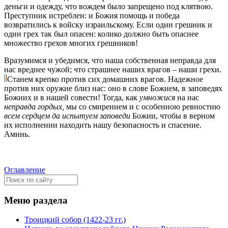
деньги и одежду, что вождем было запрещено под клятвою.
Преступник истреблен: и Божия помощь и победа
возвратились к войску израильскому. Если один грешник и
один грех так был опасен: колико должно быть опаснее
множество грехов многих грешников!
Вразумимся и убедимся, что наша собственная неправда для
нас вреднее чужой; что страшнее наших врагов – наши грехи.
Станем крепко против сих домашних врагов. Надежное
против них оружие близ нас: оно в слове Божием, в заповедях
Божиих и в нашей совести! Тогда, как
умножися
на нас
неправда гордых,
мы со смирением и с особенною ревностию
всем сердцем да испытуем заповеди
Божии, чтобы в верном
их исполнении находить нашу безопасность и спасение.
Аминь.
Оглавление
Меню раздела
Троицкий собор (1422-23 гг.)