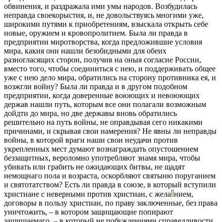
обвинения, и раздражала ими умы народов. Возбудилась
неправда своекорыстия, и, не довольствуясь многими уже,
широкими путями к приобретениям, взыскала открыть себе
новые, оружием и кровопролитием. Была ли правда в
предприятии миротворства, когда предложившие условия
мира, какия они нашли безобидными для обеих
разногласящих сторон, получив на оныя согласие России,
вместо того, чтобы соединиться с нею, и поддерживать общее
уже с нею дело мира, обратились на сторону противника ея, и
возжгли войну? Была ли правда и в другом подобном
предприятии, когда доверенные воюющих и невоюющих
держав нашли путь, которым все они полагали возможным
дойдти до мира, но две державы вновь обратились
решительно на путь войны, не оправдывая сего никакими
причинами, и скрывая свои намерения? Не явны ли неправды
войны, в которой враги наши свои неудачи против
укрепленных мест думают вознаграждать опустошением
беззащитных, вероломно употребляют знамя мира, чтобы
убивать или грабить не ожидающих битвы, не щадят
немощнаго пола и возраста, оскорбляют святыню поруганием
и святотатством? Есть ли правда в союзе, в который вступили
христиане с неверными против христиан, с
жела
нием,
договоры в пользу христиан, по праву заключенные, без права
уничтожить, – в котором защищающие попирают
защищаемаго, – в который не побуждениями справедливости,