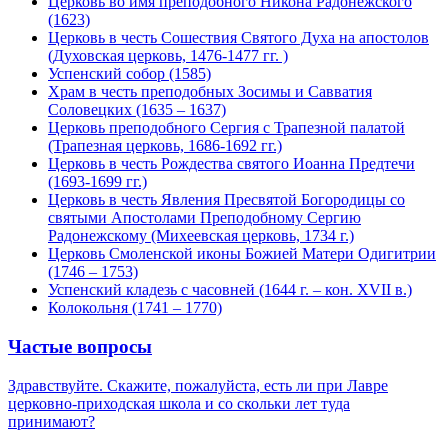
Церковь во имя преподобного Никона Радонежского
(1623)
Церковь в честь Сошествия Святого Духа на апостолов
(Духовская церковь, 1476-1477 гг. )
Успенский собор (1585)
Храм в честь преподобных Зосимы и Савватия
Соловецких (1635 – 1637)
Церковь преподобного Сергия с Трапезной палатой
(Трапезная церковь, 1686-1692 гг.)
Церковь в честь Рождества святого Иоанна Предтечи
(1693-1699 гг.)
Церковь в честь Явления Пресвятой Богородицы со
святыми Апостолами Преподобному Сергию
Радонежскому (Михеевская церковь, 1734 г.)
Церковь Смоленской иконы Божией Матери Одигитрии
(1746 – 1753)
Успенский кладезь с часовней (1644 г. – кон. XVII в.)
Колокольня (1741 – 1770)
Частые вопросы
Здравствуйте. Скажите, пожалуйста, есть ли при Лавре
церковно-приходская школа и со скольки лет туда
принимают?