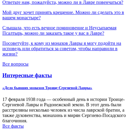
Ответьте нам, пожалуйста, можно ли в Лавре повенчаться?
Мой друг хочет принять крещение. Можно ли сделать это в
вашем монастыре?
Слышала, что есть вечное поминовение и Неусыпаемая
Псалтырь, можно ли заказать такое у вас в Лавре?
Посоветуйте, к кому из монахов Лавры я могу подойти на
исповедь или обратиться за советом, чтобы направили в
жизни?
Все вопросы
Интересные факты
«Дело бывших монахов Троице-Сергиевой Лавры»
17 февраля 1938 года — особенный день в истории Троице-
Сергиевой Лавры и Радонежской земли. В этот день были
расстреляны несколько человек из числа лаврской братии, а
также духовенства, монахинь и мирян Сергиево-Посадского
благочиния.
Все факты