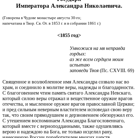
Императора Александра Николаевича.
(Говорена в Чудове монастыре августа 30-го;
напечатана в Твор. Св. От. в 1853 г. и в собрании 1861 г.)
<1855 год>
Умножися на мя неправда
гордых:
аз же всем сердцем моим
испытаю
заповеди Твоя
(Пс. CXVIII. 69)
Священное и возлюбленное имя Александра созвало нас во
храм, и соединило в молитве веры, надежды и благодарности.
С благоговением чтим память святаго Александра Невскаго,
который силою веры отражал и вещественное оружие врагов
отечества, и мысленное оружие врагов православной Церкви;
и пред сильным неверным властителем исповедал свою веру
так, что своим прямодушием и дерзновением обезоружил его.
С утешением воспоминаем Александра Благословеннаго,
который вместе с верноподданными, также одушевляясь
верою и надеждою на Бога, не только исцелил рану,
нанесенную России поработителем многих царств,