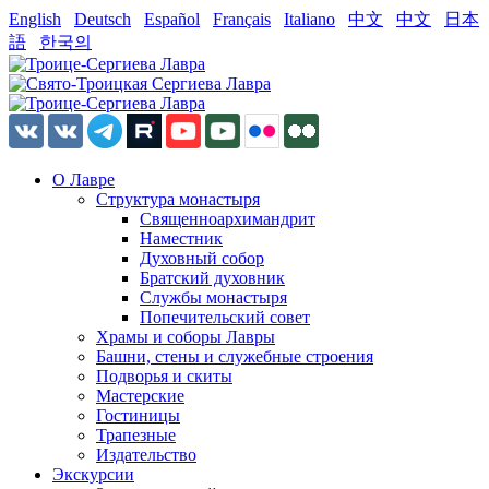
English
Deutsch
Español
Français
Italiano
中文
中文
日本
語
한국의
О Лавре
Структура монастыря
Священноархимандрит
Наместник
Духовный собор
Братский духовник
Службы монастыря
Попечительский совет
Храмы и соборы Лавры
Башни, стены и служебные строения
Подворья и скиты
Мастерские
Гостиницы
Трапезные
Издательство
Экскурсии