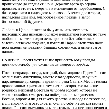
проникшую до сердца ея, но и
державу врага до сердца
пронзил, и это не к смерти, а к исцелению от порабощения. С
благодарением и надеждою молимся о Александре втором,
наследовавшем имя, благословенное прежде, в залог
благословений будущих.
Любовь к Царю не желала бы уменьшать светлость
настоящаго дня никаким облаком неприятной мысли; но таже
любовь не может и один день провести без заботливых
мыслей о тяжком подвиге, в который Царь и отечество наше
поставлены неправдами бывших союзников, а ныне врагов
наших.
По истине, Россия может ныне приносить Богу правды
древнюю жалобу:
умножися на мя неправда гордых.
После неправды соседа, который, быв защищен Царем России
от сильнаго мятежника, вместо благодарности, нарушил
царственные договоры и древния права Святых Мест, утеснил
православных христиан и тем начал распрю, сколько еще
родилось неправд! Возстала
неправда гордых,
которая не
могла спокойно смотреть на победоносное могущество
России, впрочем ни для какого царства и народа не тягостное,
а для многих благотворное; и, судя по себе, не хотела верить
правде России; вымышляла мечтательныя на нее подозрения и