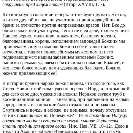
сокрушены пред лицем твоим
(Втор. XXVIII. 1. 7).
Кто вникнул в сказанное теперь: тот не будет думать, что он,
или кто другой из нас, не участник в происходящей ныне
брани за отечество против неправедных врагов. Нет. Все до
одного мы в ней участвуем, – если не в ея деле, то в ея успехе.
Нашею верою, молитвою, покаянием, безпорочностию,
благоделанием, короче, исполнением заповедей Божиих мы
привлекаем силу и помощь Божию себе и защитникам
отечества, с таким непоколебимым мужеством за него
подвизающимся: нашим забвением заповедей Божиих,
нашими грехами удаляем себя от силы и помощи Божией; и
что, если более между нами удаляющих благодать Божию,
нежели привлекающих ее?
В истории браней народа Божия видим, что после того, как
Иисус Навин с войском чудесно перешел Иордан, открывший
для сего свое дно, чудесно низложил Иерихон звуком труб и
восклицаниями воинов, – внезапно, при нападении на малый
город, воины израильские были отражены и поражены.
Смутились и вождь и войско, не понимая, почему отступила
от них помощь Божия. Почему же? –
Рече Господь ко Иисусу:
согрешиша людие; сего ради не могут сынове Израилевы
стати пред лицем врагов своих
(Иис. Нав. VII. 10–12). Дело в
том, что Ахар из добычи Иерихонской взял золотой сосуд,