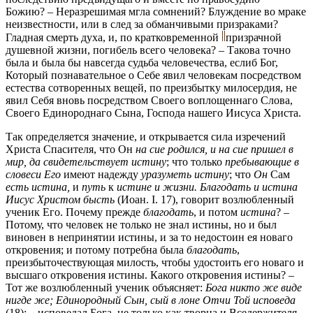
Божию? – Неразрешимая мгла сомнений? Блуждение во мраке
неизвестности, или в след за обманчивыми призраками?
Гладная смерть духа, и, по кратковременной
призрачной
душевной жизни, погибель всего человека? – Такова точно
была и была бы навсегда судьба человечества, еслиб Бог,
Который познавательное о Себе явил человекам посредством
естества сотворенных вещей, по преизбытку милосердия, не
явил Себя вновь посредством Своего воплощеннаго Слова,
Своего Единороднаго Сына, Господа нашего Иисуса Христа.
Так определяется значение, и открывается сила изречений
Христа Спасителя, что Он
на сие родился, и на сие пришел в
мир, да свидетельствует истину
; что только
пребывающие в
словеси Его
имеют надежду
уразуметь истину
; что
Он
Сам
есть истина,
и
путь
к
истине и жизни. Благодать и истина
Иисус Христом бысть
(Иоан. I. 17), говорит возлюбленный
ученик Его. Почему прежде
благодать
, и потом
истина
?
–
Потому, что человек не только не знал истины, но и был
виновен в непринятии истины, и за то недостоин ея новаго
откровения; и потому потребна была
благодать
,
преизбыточествующая милость, чтобы удостоить его новаго и
высшаго откровения истины. Какого откровения истины? –
Тот же возлюбленный ученик объясняет:
Бога никто же виде
нигде же; Единородный Сын, сый в лоне Отчи Той исповеда
(18); – исповедал Бога, не только как творца и Вседержителя,