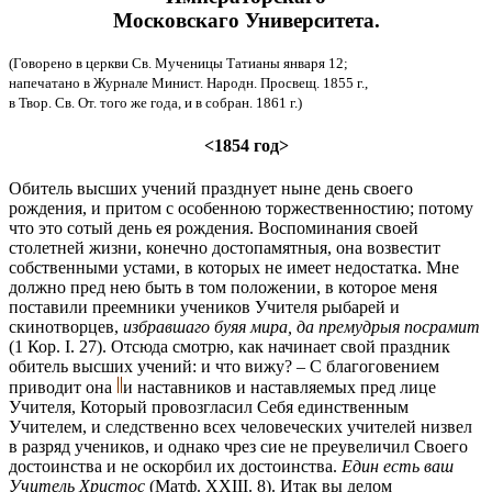
Московскаго Университета.
(Говорено в церкви Св. Мученицы Татианы января 12;
напечатано в Журнале Минист. Народн. Просвещ. 1855 г.,
в Твор. Св. От. того же года, и в собран. 1861 г.)
<1854 год>
Обитель высших учений празднует ныне день своего
рождения, и притом с особенною торжественностию; потому
что это сотый день ея рождения. Воспоминания своей
столетней жизни, конечно достопамятныя, она возвестит
собственными устами, в которых не имеет недостатка. Мне
должно пред нею быть в том положении, в которое меня
поставили преемники учеников Учителя рыбарей и
скинотворцев,
избравшаго буяя мира, да премудрыя посрамит
(1 Кор. I. 27). Отсюда смотрю, как начинает свой праздник
обитель высших учений: и что вижу? – С благоговением
приводит она
и наставников и наставляемых пред лице
Учителя, Который провозгласил Себя единственным
Учителем, и следственно всех человеческих учителей низвел
в разряд учеников, и однако чрез сие не преувеличил Своего
достоинства и не оскорбил их достоинства.
Един есть ваш
Учитель Христос
(Матф. XXIII. 8). Итак вы делом