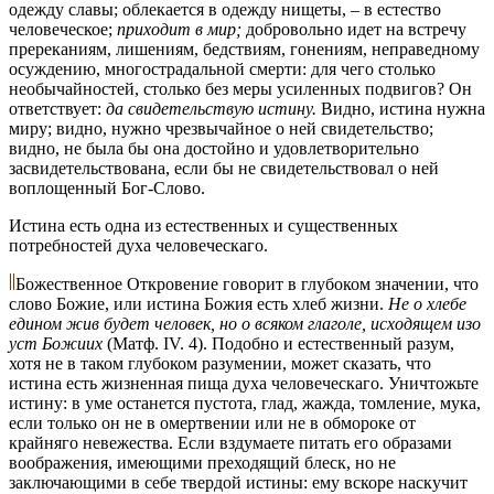
одежду славы; облекается в одежду нищеты, – в естество
человеческое;
приходит в мир;
добровольно идет на встречу
пререканиям, лишениям, бедствиям, гонениям, неправедному
осуждению, многострадальной смерти: для чего столько
необычайностей, столько без меры усиленных подвигов? Он
ответствует:
да свидетельствую истину.
Видно, истина нужна
миру; видно, нужно чрезвычайное о ней свидетельство;
видно, не была бы она достойно и удовлетворительно
засвидетельствована, если бы не свидетельствовал о ней
воплощенный Бог-Слово.
Истина есть одна из естественных и существенных
потребностей духа человеческаго.
Божественное Откровение говорит в глубоком значении, что
слово Божие, или истина Божия есть хлеб жизни.
Не о хлебе
едином жив будет человек, но о всяком глаголе, исходящем изо
уст Божиих
(Матф. IV. 4). Подобно и естественный разум,
хотя не в таком глубоком разумении, может сказать, что
истина есть жизненная пища духа человеческаго. Уничтожьте
истину: в уме останется пустота, глад, жажда, томление, мука,
если только он не в омертвении или не в обмороке от
крайняго невежества. Если вздумаете питать его образами
воображения, имеющими преходящий блеск, но не
заключающими в себе твердой истины: ему вскоре наскучит