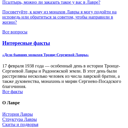
Псалтырь, можно ли заказать такое у вас в Лавре?
Посоветуйте, к кому из монахов Лавры я могу подойти на
исповедь или обратиться за советом, чтобы направили в
жизни?
Все вопросы
Интересные факты
«Дело бывших монахов Троице-Сергиевой Лавры»
17 февраля 1938 года — особенный день в истории Троице-
Сергиевой Лавры и Радонежской земли. В этот день были
расстреляны несколько человек из числа лаврской братии, а
также духовенства, монахинь и мирян Сергиево-Посадского
благочиния.
Все факты
О Лавре
История Лавры
Структура Лавры
Скиты и подворья