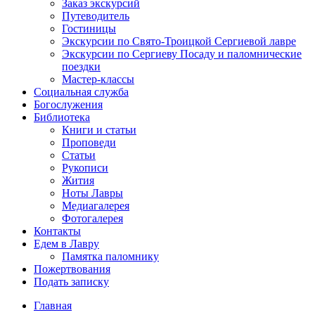
Заказ экскурсий
Путеводитель
Гостиницы
Экскурсии по Свято-Троицкой Сергиевой лавре
Экскурсии по Сергиеву Посаду и паломнические
поездки
Мастер-классы
Социальная служба
Богослужения
Библиотека
Книги и статьи
Проповеди
Статьи
Рукописи
Жития
Ноты Лавры
Медиагалерея
Фотогалерея
Контакты
Едем в Лавру
Памятка паломнику
Пожертвования
Подать записку
Главная