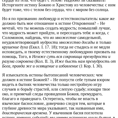
сердце из тела: что будет с телом? Надобно ли сказывать?
Исторгните истину Божию и Христову из человечества: с ним
будет тоже, что с телом без сердца, что с миром без солнца.
Но я по призванию любомудр и естествоиспытатель: какое же
должно быть мое отношение к истине Откровения? – Не
мечтай, что ты можешь создать мудрость; помышляй лучше,
что мудрость может прийдти, и пересоздать тебя: и когда, с
Соломоном, найдешь, что
во множестве
самодельной,
неудовлетворяющей
мудрости множество досады
и только
крушение духа
(Еккл. I. 17. 18); тогда не стыдись и не медли
исповедать, и твоему естественному любомудрию призвать на
помощь, Того, в
Немже суть вся сокровища премудрости и
разума сокровена
(Кол. II. 3),
Иже бысть нам премудрость от
Бога, правда же и освящение и избавление
(1 Кор. I. 30).
Я изъискатель истины бытописаний человеческих: чем
должен я истине Божией? – Не попусти себе тупым взором
видеть в бытиях человечества только нестройную игру
случаев и борьбу страстей, или слепую судьбу; изощри твое
око, и примечай следы провидения Божия, премудраго,
благаго и праведнаго. Остерегись, чтобы не впасть в
языческое баснословие, доверчиво следуя тем, которые в
глубине древности мира указывают, так названныя ими,
доисторическия времена.
У язычников басня поглотила
истину древних событий: мы имеем истинную
книгу бытия
, в