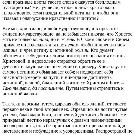
если красивые цветы твоего слова окажутся безплодным
пустоцветом? Не лучше ли, чтобы в них скрыто было
плодотворное семя назидательной истины, и чтобы они
издавали благоухание нравственной чистоты?
Все мы, христиане, и любомудрствующие, и в простоте
смиренномудрствующие, да не забываем никогда, что Христос
есть не только
истина
, но и
жизнь.
В Своем слове и в Своем
примере он соделался для нас
путем,
чтобы привести нас
к
истине
, и чрез истину к истинной
жизни.
Кто думает
обезпечить себя достижением некотораго познания истины
Христовой, и недовольно старается обратить ее в
действительную жизнь по учению и примеру Христову: тот
самою истинною обманывает себя; и подвергает себя
опасности умереть на пути, и никогда не достигнуть
истинной, вечной, блаженной жизни со Христом в Боге. –
Тако тецыте, да постигнете.
Путем истины стремитесь к
истинной жизни.
Так теки царским путем, царская обитель знаний, от твоего
перваго века в твой вторый век. Озревшись на достигнутые
успехи, благодари Бога, и поревнуй достигать больших. Не
прикрывай лестию неразлучных с делами человеческими
несовершенств, но в безпристрастном их признании найди
наставление и побуждение к усовершениям. Распространяй не