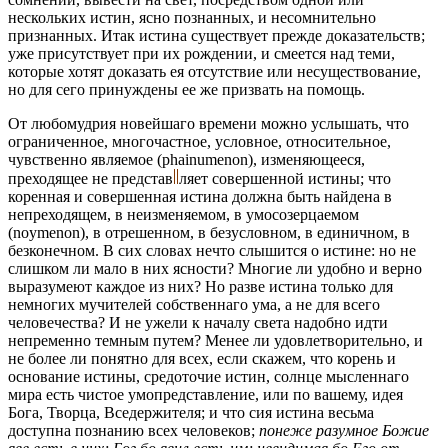
нескольких истин, ясно познанных, и несомнительно
признанных. Итак истина существует прежде доказательств;
уже присутствует при их рождении, и смеется над теми,
которые хотят доказать ея отсутствие или несуществование,
но для сего принуждены ее же призвать на помощь.
От любомудрия новейшаго времени можно услышать, что
ограниченное, многочастное, условное, относительное,
чувственно являемое (phainumenon), изменяющееся,
преходящее не
представ
ляет
совершенной истины; что
коренная и совершенная истина должна быть найдена в
непреходящем, в неизменяемом, в умосозерцаемом
(noymenon), в отрешенном, в безусловном, в единичном, в
безконечном. В сих словах нечто слышится о истине: но не
слишком ли мало в них ясности? Многие ли удобно и верно
выразумеют каждое из них? Но разве истина только для
немногих мучителей собственнаго ума, а не для всего
человечества? И не ужели к началу света надобно идти
непременно темным путем? Менее ли удовлетворительно, и
не более ли понятно для всех, если скажем, что корень и
основание истины, средоточие истин, солнце мысленнаго
мира есть чистое умопредставление, или по вашему, идея
Бога, Творца, Вседержителя; и что сия истина весьма
доступна познанию всех человеков;
понеже разумное Божие