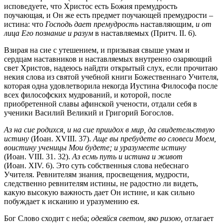
исповедуете, что Христос есть Божия премудрость
поучающая, и Он же есть предмет поучающей премудрости –
истина: что
Господь дает премудрость
наставляющим,
и от
лица Его познание и разум
в наставляемых (Притч. II. 6).
Взирая на сие с утешением, и призывая свыше умам и
сердцам наставников и наставляемых внутренно озаряющий
свет Христов, надеюсь найдти открытый слух, если прочитаю
некия слова из святой учебной книги Божественнаго Учителя,
которая одна удовлетворила некогда Иустина Философа после
всех философских мудрований, и которой, после
приобретенной славы афинской учености, отдали себя в
ученики Василий Великий и Григорий Богослов.
Аз на сие родихся, и на сие приидох в мир, да свидетельствую
истину
(Иоан. XVIII. 37).
Аще вы пребудете во словеси Моем,
воистину ученицы Мои будете; и уразумеете истину
(Иоан. VIII. 31. 32).
Аз есмь путь и истина и живот
(Иоан. XIV. 6). Это суть собственныя слова небеснаго
Учителя. Ревнителям знания, просвещения, мудрости,
следственно ревнителям истины, не радостно ли видеть,
какую высокую важность дает Он истине, и как сильно
побуждает к исканию и уразумению ея.
Бог Слово сходит с неба;
одеяйся светом, яко ризою,
отлагает