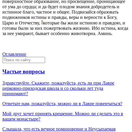
поверхностное образование, но просвещение, проницающее
от ума до сердца; и да будет плодом знания добродетель и
истинное благо, частное и общее. Подвизайся образовать
подвижников истины и правды, веры и верности к Богу,
Царю и Отечеству,
которые бы жили истиною и правдою, и
готовы были за них пожертвовать жизнию. Ибо истина, когда
за нее умирают, бывает особенно животворна. Аминь.
Оглавление
Частые вопросы
Здравствуйте. Скажите, пожалуйста, есть ли при Лавре
церковно-приходская школа и со скольки лет туда
принимают?
Ответьте нам, пожалуйста, можно ли в Лавре повенчаться?
Мой друг хочет принять крещение. Можно ли сделать это в
вашем монастыре?
Слышала, что есть вечное поминовение и Неусыпаемая