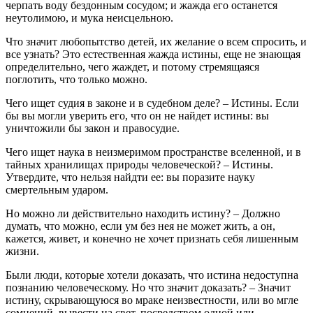
черпать воду бездонным сосудом; и жажда его останется
неутолимою, и мука неисцельною.
Чтo значит любопытство детей, их желание о всем спросить, и
все узнать? Это естественная жажда истины, еще не знающая
определительно, чего жаждет, и потому стремящаяся
поглотить, что только можно.
Чего ищет судия в законе и в судебном деле? – Истины. Если
бы вы могли уверить его, что он не найдет истины: вы
уничтожили бы закон и правосудие.
Чего ищет наука в неизмеримом пространстве вселенной, и в
тайных хранилищах природы человеческой? – Истины.
Утвердите, что нельзя найдти ее: вы поразите науку
смертельным ударом.
Но можно ли действительно находить истину? – Должно
думать, что можно, если ум без нея не может жить, а он,
кажется, живет, и конечно не хочет признать себя лишенным
жизни.
Были люди, которые хотели доказать, что истина недоступна
познанию человеческому. Но что значит доказать? – Значит
истину, скрывающуюся во мраке неизвестности, или во мгле
сомнений, вывести на свет, посредством одной или