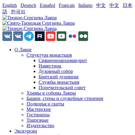
English
Deutsch
Español
Français
Italiano
中文
中文
日本
語
한국의
О Лавре
Структура монастыря
Священноархимандрит
Наместник
Духовный собор
Братский духовник
Службы монастыря
Попечительский совет
Храмы и соборы Лавры
Башни, стены и служебные строения
Подворья и скиты
Мастерские
Гостиницы
Трапезные
Издательство
Экскурсии