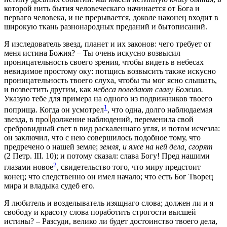
которой нить бытия человеческаго начинается от Бога и
перваго человека, и не прерывается, доколе наконец входит в
широкую ткань разнонародных преданий и бытописаний.
Я изследователь звезд, планет и их законов: чего требует от
меня истина Божия? – Ты очень искусно возвысил
проницательность своего зрения, чтобы видеть в небесах
невидимое простому оку: потщись возвысить также искусно
проницательность твоего слуха, чтобы ты мог ясно слышать,
и возвестить другим, как
небеса поведают славу Божию.
Указую тебе для примера на одного из подвижников твоего
1
поприща. Когда он усмотрел
, что одна, долго наблюдаемая
звезда, в
про
должение
наблюдений, переменила свой
сребровидный свет в вид раскаленнаго угля, и потом исчезла:
он заключил, что с нею совершилось подобное тому, что
предречено о нашей земле;
земля, и яже на ней дела, сгорят
(2 Петр. III. 10); и потому сказал: слава Богу! Пред нашими
2
глазами новое
, свидетельство того, что миру предстоит
конец; что следственно он имел начало; что есть Бог Творец
мира и владыка судеб его.
Я любитель и возделыватель изящнаго слова; должен ли и я
свободу и красоту слова поработить строгости высшей
истины? – Разсуди, велико ли будет достоинство твоего дела,