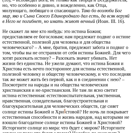
но, что особенно и дивно, и вожделенно, как Отца,
милующаго, любящаго и спасающаго.
Тако бо возлюби Бог
мир, яко и Сына Своего Единороднаго дал есть, да всяк веруяй
в Него не погибнет, но имать живот вечный
(Иоан. III. 16).
Не скажет ли мне кто нибудь: это истина Божия;
предоставляем ее богословам; нам предлежит подвиг о истине
естественной, полезной для человека и для общества
человеческаго? – А мне, братия, предлежит забота и подвиг о
том, чтобы вы не отстраняли от себя истины Божией. Для чего
хотят разсекать истину? – Разсекать значит убивать. Нет
жизни без единства. Не ужели думают, что истина Божия и
Христова есть нечто постороннее для истины естественной,
полезной человеку и обществу человеческому, и что последняя
так же может жить без первой, как и в соединении с нею? –
Посмотрите на народы и на общества человеческия
христианския и не-христианския. Не там ли ясно светит
истина естественная: естествоиспытательная, умственная,
нравственная, созидательная, благоустроительная и
благоукрасительная для человеческих обществ, где сияет
солнце истины Божией и
Хри
стовой?
Не ночь ли покрывает
естественныя способности и жизнь народов, над которыми не
взошло благодатное солнце истины Божией и Христовой?
Исторгните солнце из мира: что будет с миром? Исторгните