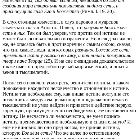
яве есть в них; Бог бо явил есть им; невидимая бо Его от
создания мира твореньми помышляема видима суть, и
присносущная сила Его и Божество
(Римл. I. 19. 20).
В слух столицы язычества, в слух народов и мудрецов
языческих сказал Апостол Павел, что
разумное Божие яве
есть в них.
Так он был уверен, что против сей истины не
может быть основательнаго возражения. Но в след за сим он
же, не опасаясь быть в противоречии с самим собою, сказал,
что сии самые люди, для которых
разумное Божие яве есть,
премениша истину Божию во лжу, и почтоша и послужиша
твари паче Творца
(25). И на сие очевидным доказательством
также имел он пред собою целый мир языческий, и опыты
веков и тысящелетий.
После сего извольте усмотреть, ревнители истины, в каком
положении находится человечество в отношении к истине.
Истина так необходима ему, как пища; истина доступна его
познанию: а между тем целый мир в продолжении веков и
тысящелетий не умел найдти и привести в действие первую,
коренную, преимущественно необходимую,
яве
поставленную
истину. Не несчастно ли человечество, не умея познать
истину, преимущественно необходимую и спасительную? И
еще не виновно ли оно пред Богом, не приняв истины,
которую
Бог явил есть
?
Что же далее по естественному
последствию предъидущаго и вместе по правосудию