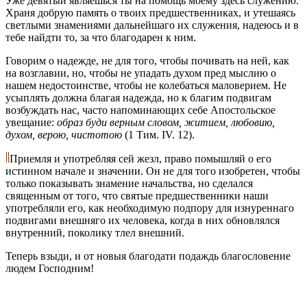
Уже девятый являешься ты на помощь моему здесь служению.
Храня добрую память о твоих предшественниках, и утешаясь
светлыми знамениями дальнейшаго их служения, надеюсь и в
тебе найдти то, за что благодарен к ним.
Говорим о надежде, не для того, чтобы почивать на ней, как
на возглавии, но, чтобы не упадать духом пред мыслию о
нашем недостоинстве, чтобы не колебаться маловерием. Не
усыплять должна благая надежда, но к благим подвигам
возбуждать нас, часто напоминающих себе Апостольское
увещание:
образ буди верным словом, житием, любовию,
духом, верою, чистотою
(1 Тим. IV. 12).
Приемля и употребляя сей жезл, право помышляй о его
истинном начале и значении. Он не для того изобретен, чтобы
только показывать знамение начальства, но сделался
священным от того, что святые предшественники наши
употребляли его, как необходимую подпору для изнуреннаго
подвигами внешняго их человека, когда в них обновлялся
внутренний, поколику тлел внешний.
Теперь взыди, и от новыя благодати подаждь благословение
людем Господним!