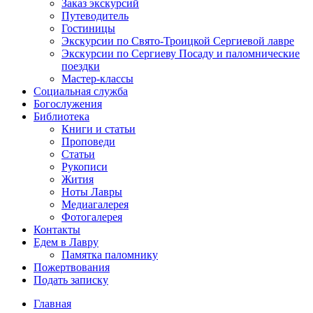
Заказ экскурсий
Путеводитель
Гостиницы
Экскурсии по Свято-Троицкой Сергиевой лавре
Экскурсии по Сергиеву Посаду и паломнические
поездки
Мастер-классы
Социальная служба
Богослужения
Библиотека
Книги и статьи
Проповеди
Статьи
Рукописи
Жития
Ноты Лавры
Медиагалерея
Фотогалерея
Контакты
Едем в Лавру
Памятка паломнику
Пожертвования
Подать записку
Главная