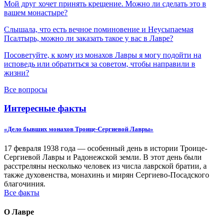
Мой друг хочет принять крещение. Можно ли сделать это в
вашем монастыре?
Слышала, что есть вечное поминовение и Неусыпаемая
Псалтырь, можно ли заказать такое у вас в Лавре?
Посоветуйте, к кому из монахов Лавры я могу подойти на
исповедь или обратиться за советом, чтобы направили в
жизни?
Все вопросы
Интересные факты
«Дело бывших монахов Троице-Сергиевой Лавры»
17 февраля 1938 года — особенный день в истории Троице-
Сергиевой Лавры и Радонежской земли. В этот день были
расстреляны несколько человек из числа лаврской братии, а
также духовенства, монахинь и мирян Сергиево-Посадского
благочиния.
Все факты
О Лавре