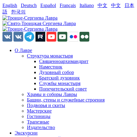
English
Deutsch
Español
Français
Italiano
中文
中文
日本
語
한국의
О Лавре
Структура монастыря
Священноархимандрит
Наместник
Духовный собор
Братский духовник
Службы монастыря
Попечительский совет
Храмы и соборы Лавры
Башни, стены и служебные строения
Подворья и скиты
Мастерские
Гостиницы
Трапезные
Издательство
Экскурсии