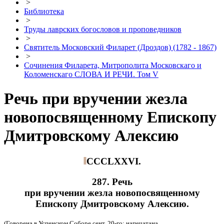
>
Библиотека
>
Труды лаврских богословов и проповедников
>
Святитель Московский Филарет (Дроздов) (1782 - 1867)
>
Сочинения Филарета, Митрополита Московскаго и
Коломенскаго СЛОВА И РЕЧИ. Том V
Речь при вручении жезла
новопосвященному Епископу
Дмитровскому Алексию
CCCLXXVI.
287. Речь
при вручении жезла новопосвященному
Епископу Дмитровскому Алексию.
(Говорена в Успенском Соборе сент. 20-го; напечатана