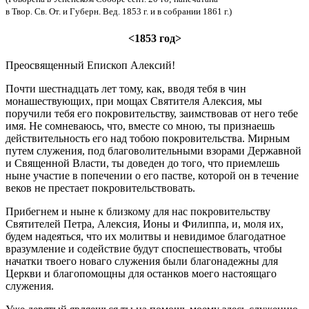
в Твор. Св. От. и Губерн. Вед. 1853 г. и в собрании 1861 г.)
<1853 год>
Преосвященный Епископ Алексий!
Почти шестнадцать лет тому, как, вводя тебя в чин
монашествующих, при мощах Святителя Алексия, мы
поручили тебя его покровительству, заимствовав от него тебе
имя. Не сомневаюсь, что, вместе со мною, ты признаешь
действительность его над тобою покровительства. Мирным
путем служения, под благоволительными взорами Державной
и Священной Власти, ты доведен до того, что приемлешь
ныне участие в попечении о его пастве, которой он в течение
веков не престает покровительствовать.
Прибегнем и ныне к близкому для нас покровительству
Святителей Петра, Алексия, Ионы и Филиппа, и, моля их,
будем надеяться, что их молитвы и невидимое благодатное
вразумление и содействие будут споспешествовать, чтобы
начатки твоего новаго служения были благонадежны для
Церкви и благопомощны для останков моего настоящаго
служения.