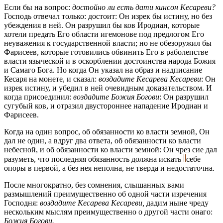
Если бы на вопрос:
достойно ли есть дати кинсон Кесареви?
Господь отвечал только: достоит: Он изрек бы истину, но без
убеждения в ней. Он разрушил бы ков Иродиан, которые
хотели предать Его области игемонове под предлогом Его
неуважения к государственной власти; но не обезоружил бы
Фарисеев, которые готовились обвинить Его в раболепстве
власти языческой и в оскорблении достоинства народа Божия
и Самаго Бога. Но когда Он указал на образ и надписание
Кесаря на монете, и сказал:
воздадите Кесарева Кесареви
:
Он
изрек истину, и убедил в ней очевидным доказательством. И
когда присоединил:
воздадите Божия Богови
:
Он разрушил
сугубый ков, и отразил двустороннее нападение Иродиан и
Фарисеев.
Когда на один вопрос, об обязанности ко власти земной, Он
дал не один, а вдруг два ответа, об обязанности ко власти
небесной, и об обязанности ко власти земной: Он чрез сие дал
разуметь, что последняя обязанность должна искать
себе
опоры в первой, а без нея неполна, не тверда и недостаточна.
После многократно, без сомнения, слышанных вами
размышлений преимущественно об одной части изречения
Господня:
воздадите Кесарева Кесареви,
дадим ныне чреду
нескольким мыслям преимущественно о другой части онаго:
Божия Богови.