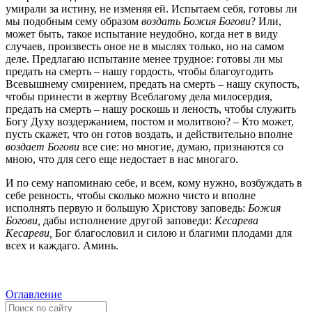
умирали за истину, не изменяя ей. Испытаем себя, готовы ли
мы подобным сему образом
воздать Божия Богови
?
Или,
может быть, такое испытание неудобно, когда нет в виду
случаев, произвесть оное не в мыслях только, но на самом
деле. Предлагаю испытание менее трудное: готовы ли мы
предать на смерть – нашу гордость, чтобы благоугодить
Всевышнему смирением, предать на смерть – нашу скупость,
чтобы принести в жертву Всеблагому дела милосердия,
предать на смерть – нашу роскошь и леность, чтобы служить
Богу Духу воздержанием, постом и молитвою? – Кто может,
пусть скажет, что он готов воздать, и действительно вполне
воздает Богови
все сие: но многие, думаю, признаются со
мною, что для сего еще недостает в нас многаго.
И по сему напоминаю себе, и всем, кому нужно, возбуждать в
себе ревность, чтобы сколько можно чисто и вполне
исполнять первую и большую Христову заповедь:
Божия
Богови,
дабы исполнение другой заповеди:
Кесарева
Кесареви,
Бог благословил и силою и благими плодами для
всех и каждаго. Аминь.
Оглавление