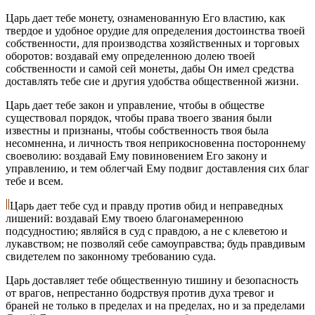
Царь дает тебе монету, ознаменованную Его властию, как
твердое и удобное орудие для определения достоинства твоей
собственности, для производства хозяйственных и торговых
оборотов: воздавай ему определенною долею твоей
собственности и самой сей монеты, дабы Он имел средства
доставлять тебе сие и другия удобства общественной жизни.
Царь дает тебе закон и управление, чтобы в обществе
существовал порядок, чтобы права твоего звания были
известны и признаны, чтобы собственность твоя была
несомненна, и личность твоя неприкосновенна постороннему
своеволию: воздавай Ему повиновением Его закону и
управлению, и тем облегчай Ему подвиг доставления сих благ
тебе и всем.
Царь дает тебе суд и правду против обид и неправедных
лишений: воздавай Ему твоею благонамеренною
подсудностию; являйся в суд с правдою, а не с клеветою и
лукавством; не позволяй себе самоуправства; будь правдивым
свидетелем по законному требованию суда.
Царь доставляет тебе общественную тишину и безопасность
от врагов, непрестанно бодрствуя против духа тревог и
браней не только в пределах и на пределах, но и за пределами