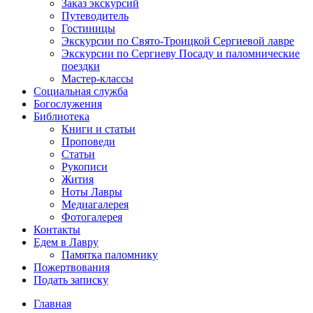
Заказ экскурсий
Путеводитель
Гостиницы
Экскурсии по Свято-Троицкой Сергиевой лавре
Экскурсии по Сергиеву Посаду и паломнические
поездки
Мастер-классы
Социальная служба
Богослужения
Библиотека
Книги и статьи
Проповеди
Статьи
Рукописи
Жития
Ноты Лавры
Медиагалерея
Фотогалерея
Контакты
Едем в Лавру
Памятка паломнику
Пожертвования
Подать записку
Главная