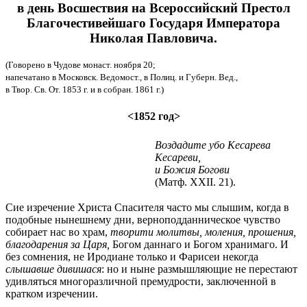
в день Восшествия на Всероссийский Престол
Благочестивейшаго Государя Императора
Николая Павловича.
(Говорено в Чудове монаст. ноября 20;
напечатано в Московск. Ведомост., в Полиц. и Губерн. Вед.,
в Твор. Св. От. 1853 г. и в собран. 1861 г.)
<1852 год>
Воздадите убо Кесарева
Кесареви,
и Божия Богови
(Матф. XXII. 21).
Сие изречение Христа Спасителя часто мы слышим, когда в
подобные нынешнему дни, верноподданническое чувство
собирает нас во храм,
творити молитвы, моления, прошения,
благодарения за Царя,
Богом даннаго и Богом хранимаго. И
без сомнения, не Иродиане только и Фарисеи некогда
слышавше дивишася
: но и ныне размышляющие не перестают
удивляться многоразличной премудрости, заключенной в
кратком изречении.