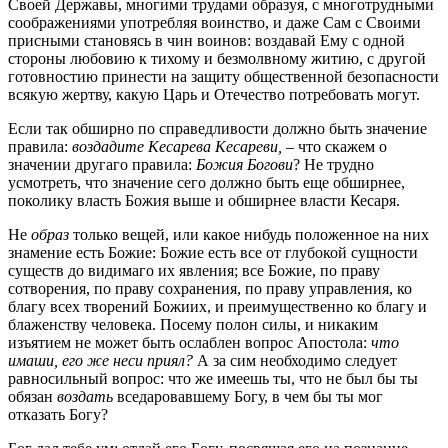
Своей Державы, многими трудами образуя, с многотрудными
соображениями употребляя воинство, и даже Сам с Своими
присными становясь в чин воинов: воздавай Ему с одной
стороны любовию к тихому и безмолвному житию, с другой
готовностию принести на защиту общественной безопасности
всякую жертву, какую Царь и Отечество потребовать могут.
Если так обширно по справедливости должно быть значение
правила:
воздадите Кесарева Кесареви, –
что скажем о
значении другаго правила:
Божия Богови
? Не трудно
усмотреть, что значение сего должно быть еще обширнее,
поколику власть Божия выше и обширнее власти Кесаря.
Не
образ
только вещей, или какое нибудь положенное на них
знамение есть Божие: Божие есть все от глубокой сущности
существ до видимаго их явления; все Божие, по праву
сотворения, по праву сохранения, по праву управления, ко
благу всех творений Божиих, и преимущественно ко благу и
блаженству человека. Посему полон силы, и никаким
изъятием не может быть ослаблен вопрос Апостола:
что
имаши, его же неси приял?
А за сим необходимо следует
равносильный вопрос: что же имеешь ты, что не был бы ты
обязан
воздать
вседаровавшему Богу, в чем бы ты мог
отказать Богу?