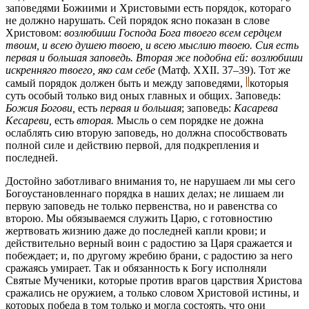
заповедями Божиими и Христовыми есть порядок, котораго
не должно нарушать. Сей порядок ясно показан в слове
Христовом:
возлюбиши Господа Бога твоего всем сердцем
твоим, и всею душею твоею, и всею мыслию твоею. Сия есть
первая и большая заповедь. Вторая же подобна ей: возлюбиши
искренняго твоего, яко сам себе
(Матф. XXII. 37–39). Тот же
самый порядок должен быть и между заповедями,
которыя
суть особый только вид оных главных и общих. Заповедь:
Божия Богови,
есть
первая и большая
; заповедь:
Касарева
Кесареви,
есть
вторая.
Мысль о сем порядке не дожна
ослаблять сию вторую заповедь, но должна способствовать
полной силе и действию первой, для подкрепления и
последней.
Достойно заботливаго внимания то, не нарушаем ли мы сего
Богоустановленнаго порядка в наших делах; не лишаем ли
первую заповедь не только первенства, но и равенства со
второю. Мы обязываемся служить Царю, с готовностию
жертвовать жизнию даже до последней капли крови; и
действительно верный воин с радостию за Царя сражается и
побеждает; и, по другому жребию брани, с радостию за него
сражаясь умирает. Так и обязанность к Богу исполняли
Святые Мученики, которые против врагов царствия Христова
сражались не оружием, а только словом Христовой истины, и
которых победа в том только и могла состоять, что они