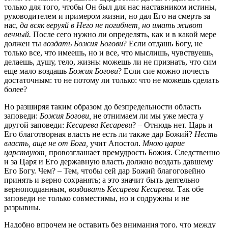
только для того, чтобы Он был для нас наставником истины,
руководителем и примером жизни, но дал Его на смерть за
нас,
да всяк веруяй в Него не погибнет, но имать живот
вечный.
После сего нужно ли определять, как и в какой мере
должен ты
воздать Божия Богови
?
Если отдашь Богу, не
только все, что имеешь, но и все, что мыслишь, чувствуешь,
делаешь, душу, тело, жизнь: можешь ли не признать, что сим
еще мало воздашь
Божия Богови
?
Если сие можно почесть
достаточным: то не потому ли только: что не можешь сделать
более?
Но разширяя таким образом до безпредельности область
заповеди:
Божия Богови,
не отнимаем ли мы уже места у
другой заповеди:
Кесарева Кесареви
?
–
Отнюдь нет. Царь и
Его благотворная власть не есть ли также дар Божий?
Несть
власть, аще не от Бога,
учит Апостол.
Мною царие
царствуют,
провозглашает премудрость Божия. Следственно
и за Царя и Его державную власть должно воздать давшему
Его Богу. Чем? – Тем, чтобы сей дар Божий благоговейно
принять и верно сохранять; а это значит быть деятельно
верноподданным,
воздавать Кесарева Кесареви.
Так обе
заповеди не только совместимы, но и содружны и не
разрывны.
Надобно впрочем не оставить без внимания того, что между