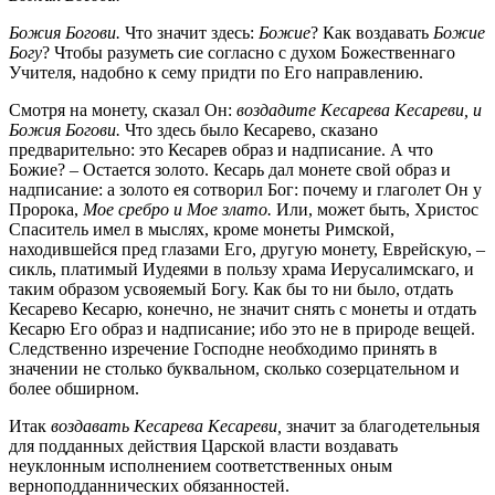
Божия Богови.
Что значит здесь:
Божие
?
Как воздавать
Божие
Богу
?
Чтобы разуметь сие согласно с духом Божественнаго
Учителя, надобно к сему придти по Его направлению.
Смотря на монету, сказал Он:
воздадите Кесарева Кесареви, и
Божия Богови.
Что здесь было Кесарево, сказано
предварительно: это Кесарев образ и надписание. А что
Божие? – Остается золото. Кесарь дал монете свой образ и
надписание: а золото ея сотворил Бог: почему и глаголет Он у
Пророка,
Мое сребро и Мое злато.
Или, может быть, Христос
Спаситель имел в мыслях, кроме монеты Римской,
находившейся пред глазами Его, другую монету, Еврейскую, –
сикль, платимый Иудеями в пользу храма Иерусалимскаго, и
таким образом усвояемый Богу. Как бы то ни было, отдать
Кесарево Кесарю, конечно, не значит снять с монеты и отдать
Кесарю Его образ и надписание; ибо это не в природе вещей.
Следственно изречение Господне необходимо принять в
значении не столько буквальном, сколько созерцательном и
более обширном.
Итак
воздавать Кесарева Кесареви,
значит за благодетельныя
для подданных действия Царской власти воздавать
неуклонным исполнением соответственных оным
верноподданнических обязанностей.