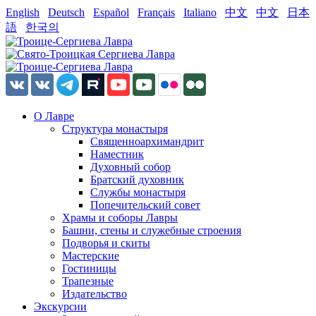
English
Deutsch
Español
Français
Italiano
中文
中文
日本
語
한국의
О Лавре
Структура монастыря
Священноархимандрит
Наместник
Духовный собор
Братский духовник
Службы монастыря
Попечительский совет
Храмы и соборы Лавры
Башни, стены и служебные строения
Подворья и скиты
Мастерские
Гостиницы
Трапезные
Издательство
Экскурсии