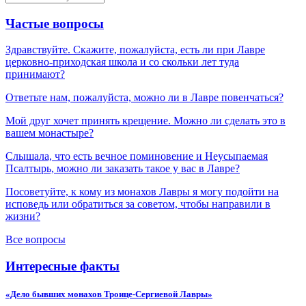
Частые вопросы
Здравствуйте. Скажите, пожалуйста, есть ли при Лавре
церковно-приходская школа и со скольки лет туда
принимают?
Ответьте нам, пожалуйста, можно ли в Лавре повенчаться?
Мой друг хочет принять крещение. Можно ли сделать это в
вашем монастыре?
Слышала, что есть вечное поминовение и Неусыпаемая
Псалтырь, можно ли заказать такое у вас в Лавре?
Посоветуйте, к кому из монахов Лавры я могу подойти на
исповедь или обратиться за советом, чтобы направили в
жизни?
Все вопросы
Интересные факты
«Дело бывших монахов Троице-Сергиевой Лавры»