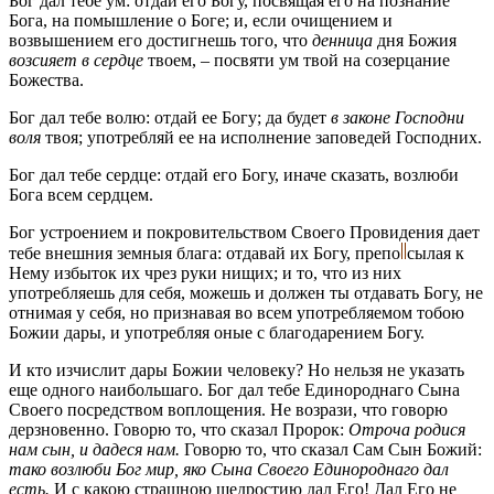
Бог дал тебе ум: отдай его Богу, посвящая его на познание
Бога, на помышление о Боге; и, если очищением и
возвышением его достигнешь того, что
денница
дня Божия
возсияет в сердце
твоем, – посвяти ум твой на созерцание
Божества.
Бог дал тебе волю: отдай ее Богу; да будет
в законе Господни
воля
твоя; употребляй ее на исполнение заповедей Господних.
Бог дал тебе сердце: отдай его Богу, иначе сказать, возлюби
Бога всем сердцем.
Бог устроением и покровительством Своего Провидения дает
тебе внешния земныя блага: отдавай их Богу,
препо
сылая
к
Нему избыток их чрез руки нищих; и то, что из них
употребляешь для себя, можешь и должен ты отдавать Богу, не
отнимая у себя, но признавая во всем употребляемом тобою
Божии дары, и употребляя оные с благодарением Богу.
И кто изчислит дары Божии человеку? Но нельзя не указать
еще одного наибольшаго. Бог дал тебе Единороднаго Сына
Своего посредством воплощения. Не возрази, что говорю
дерзновенно. Говорю то, что сказал Пророк:
Отроча родися
нам сын, и дадеся нам.
Говорю то, что сказал Сам Сын Божий:
тако возлюби Бог мир, яко Сына Своего Единороднаго дал
есть.
И с какою страшною щедростию дал Его! Дал Его не