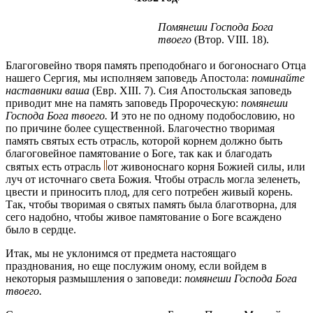
Помянеши Господа Бога
твоего
(Втор. VIII. 18).
Благоговейно творя память преподобнаго и богоноснаго Отца
нашего Сергия, мы исполняем заповедь Апостола:
поминайте
наставники ваша
(Евр. XIII. 7). Сия Апостольская заповедь
приводит мне на память заповедь Пророческую:
помянеши
Господа Бога твоего.
И это не по одному подобословию, но
по причине более существенной. Благочестно творимая
память святых есть отрасль, которой корнем должно быть
благоговейное памятование о Боге, так как и благодать
святых есть отрасль
от живоноснаго корня Божией силы, или
луч от источнаго света Божия. Чтобы отрасль могла зеленеть,
цвести и приносить плод, для сего потребен живый корень.
Так, чтобы творимая о святых память была благотворна, для
сего надобно, чтобы живое памятование о Боге всаждено
было в сердце.
Итак, мы не уклонимся от предмета настоящаго
празднования, но еще послужим оному, если войдем в
некоторыя размышления о заповеди:
помянеши Господа Бога
твоего.