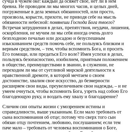
сучца в чужем оке: каждый да осяжет свое, нет ли в нем
бревна. Не проводим ли мы многих часов, и целых дней,
погруженные в дела земных обязанностей, или просто,
произвола, корысти, прихоти, не приводя себе на мысль
обязанности небесной:
помянеши Господа Бога твоего
?
Встречая затруднения в делах, препятствия, неудачи, лишения,
оскорбления, не мучим ли мы себя иногда очень долго
безплодною печалью или досадою и безуспешным
изыскиванием средств помочь себе, не пользуясь близким и
верным средством, – тем, чтобы вспомнить Бога, и просить
Его помощи, или предаться Его воле? Имея успехи в делах,
пользуясь безопасностию, изобилием, приятным положением
в обществе, преимуществами в звании, в служении, не
переходим ли мы от суетливой мирской деятельности к
нравственной дремоте, в которой мечтаем о своем
достоинстве, хвалим свое искусство, до безмерности
расширяем свои виды, преувеличиваем свои надежды, – и не
умеем очнуться, чтобы вспомнить Бога, узреть над собою Его
благодеющую руку, и воздать ему хвалу и благодарение?
Сличим сии опыты жизни с умозрением истины и
справедливости, выше указанным. Если мало требовать от
сына воспоминания об отце; потому что сверх того сын
обязан отцу почтением, любовию, послушанием; если тем
паче мало – требовать от человека воспоминания о Боге,