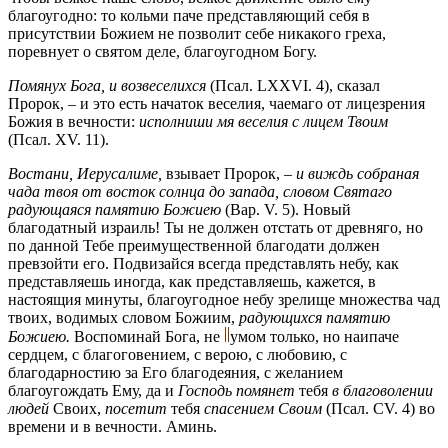
благоугодно: то кольми паче представляющий себя в
присутствии Божием не позволит себе никакого греха,
поревнует о святом деле, благоугодном Богу.
Помянух Бога, и возвеселихся
(Псал. LXXVI. 4), сказал
Пророк, – и это есть начаток веселия, чаемаго от лицезрения
Божия в вечности:
исполниши мя веселия с лицем Твоим
(Псал. XV. 11).
Востани, Иерусалиме,
взывает Пророк, –
и виждь собраная
чада твоя от восток солнца до запада, словом Святаго
радующаяся памятию Божиею
(Вар. V. 5). Новый
благодатный израиль! Ты не должен отстать от древняго, но
по данной Тебе преимущественной благодати должен
превзойти его. Подвизайся всегда представлять небу, как
представляешь иногда, как представляешь, кажется, в
настоящия минуты, благоугодное небу зрелище множества чад
твоих, водимых словом Божиим,
радующихся памятию
Божиею.
Воспоминай Бога, не
умом только, но наипаче
сердцем, с благоговением, с верою, с любовию, с
благодарностию за Его благодеяния, с желанием
благоугождать Ему, да и
Господь помянет
тебя
в благоволении
людей
Своих,
посетит
тебя
спасением Своим
(Псал. CV. 4) во
времени и в вечности. Аминь.