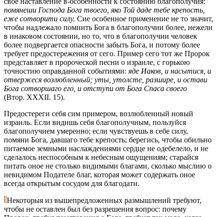
свое наставление в-особенности к состоянию благополучия:
помянеши Господа Бога твоего, яко Той даде тебе крепость,
еже сотворити силу.
Сие особенное применение не то значит,
чтобы надлежало помнить Бога в благополучии более, нежели
в инаковом состоянии, но то, что в благополучии человек
более подвергается опасности забыть Бога, и потому более
требует предостережения от сего. Пример сего тот же Пророк
представляет в пророческой песни о израиле, с горькою
точностию оправданной событиями:
яде Иаков, и насытися, и
отвержеся возлюбленный; уты, утолсте, разшире, и остави
Бога сотворшаго его, и отступи от Бога Спаса своего
(Втор. XXXII. 15).
Предостереги себя сим примером, возлюбленный новый
израиль. Если видишь себя благополучным, пользуйся
благополучием умеренно; если чувствуешь в себе силу,
помяни Бога, давшаго тебе крепость; берегись, чтобы обильно
питаемое земными наслаждениями сердце не одебелело, и не
сделалось неспособным к небесным ощущениям; старайся
питать оное не столько видимыми благами, сколько мыслию о
невидимом Подателе благ, которая может содержать оное
всегда открытым сосудом для благодати.
Некоторыя из вышепредложенных размышлений требуют,
чтобы не оставлен был без разрешения вопрос: почему