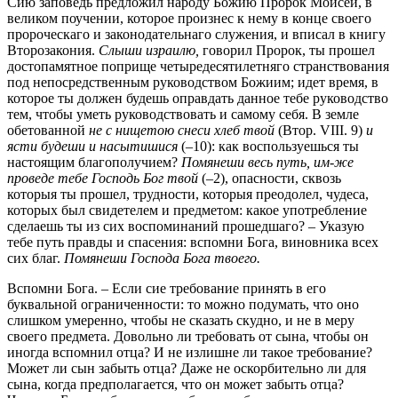
Сию заповедь предложил народу Божию Пророк Моисей, в
великом поучении, которое произнес к нему в конце своего
пророческаго и законодательнаго служения, и вписал в книгу
Второзакония.
Слыши израилю,
говорил Пророк, ты прошел
достопамятное поприще четыредесятилетняго странствования
под непосредственным руководством Божиим; идет время, в
которое ты должен будешь оправдать данное тебе руководство
тем, чтобы уметь руководствовать и самому себя. В земле
обетованной
не с нищетою снеси хлеб твой
(Втор. VIII. 9)
и
ясти будеши и насытишися
(–10): как воспользуешься ты
настоящим благополучием?
Помянеши весь путь, им-же
проведе тебе Господь Бог твой
(–2), опасности, сквозь
которыя ты прошел, трудности, которыя преодолел, чудеса,
которых был свидетелем и предметом: какое употребление
сделаешь ты из сих воспоминаний прошедшаго? – Указую
тебе путь правды и спасения: вспомни Бога, виновника всех
сих благ.
Помянеши Господа Бога твоего.
Вспомни Бога. – Если сие требование принять в его
буквальной ограниченности: то можно подумать, что оно
слишком умеренно, чтобы не сказать скудно, и не в меру
своего предмета. Довольно ли требовать от сына, чтобы он
иногда вспомнил отца? И не излишне ли такое требование?
Может ли сын забыть отца? Даже не оскорбительно ли для
сына, когда предполагается, что он может забыть отца?