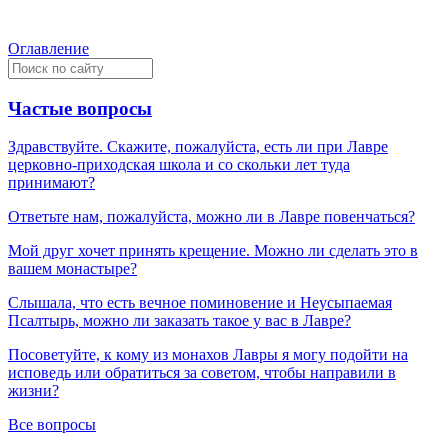
Оглавление
Частые вопросы
Здравствуйте. Скажите, пожалуйста, есть ли при Лавре
церковно-приходская школа и со скольки лет туда
принимают?
Ответьте нам, пожалуйста, можно ли в Лавре повенчаться?
Мой друг хочет принять крещение. Можно ли сделать это в
вашем монастыре?
Слышала, что есть вечное поминовение и Неусыпаемая
Псалтырь, можно ли заказать такое у вас в Лавре?
Посоветуйте, к кому из монахов Лавры я могу подойти на
исповедь или обратиться за советом, чтобы направили в
жизни?
Все вопросы