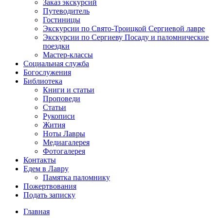
Заказ экскурсий
Путеводитель
Гостиницы
Экскурсии по Свято-Троицкой Сергиевой лавре
Экскурсии по Сергиеву Посаду и паломнические
поездки
Мастер-классы
Социальная служба
Богослужения
Библиотека
Книги и статьи
Проповеди
Статьи
Рукописи
Жития
Ноты Лавры
Медиагалерея
Фотогалерея
Контакты
Едем в Лавру
Памятка паломнику
Пожертвования
Подать записку
Главная