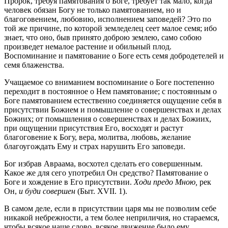
Пророк, требуя памятования о Боге, требует так мало, когда
человек обязан Богу не только памятованием, но и
благоговением, любовию, исполнением заповедей? Это по
той же причине, по которой земледелец сеет малое семя; ибо
знает, что оно, быв принято доброю землею, само собою
произведет немалое растение и обильный плод.
Воспоминание и памятование о Боге есть семя добродетелей и
семя блаженства.
Учащаемое со вниманием воспоминание о Боге постепенно
переходит в постоянное о Нем памятование; с постоянным о
Боге памятованием естественно соединяется ощущение себя в
присутствии Божием и помышление о совершенствах и делах
Божиих; от помышления о совершенствах и делах Божиих,
при ощущении присутствия Его, восходят и растут
благоговение к Богу, вера, молитва, любовь, желание
благоугождать Ему и страх нарушить Его заповеди.
Бог избрав Авраама, восхотел сделать его совершенным.
Какое же для сего употребил Он средство? Памятование о
Боге и хождение в Его присутствии.
Ходи предо Мною,
рек
Он,
и буди совершен
(Быт. XVII. 1).
В самом деле, если в присутствии царя мы не позволим себе
никакой небрежности, а тем более неприличия, но стараемся,
чтобы всякое наше слово, всякое движение было ему