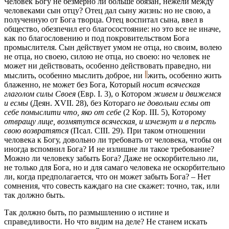
Человек Богу не безмерно ли больше обязан, нежели между
человеками сын отцу? Отец дал сыну жизнь: но не свою, а
полученную от Бога творца. Отец воспитал сына, ввел в
общество, обезпечил его благосостояние: но это все не иначе,
как по благословению и под покровительством Бога
промыслителя. Сын действует умом не отца, но своим, волею
не отца, но своею, силою не отца, но своею: но человек не
может ни действовать, особенно действовать праведно, ни
мыслить, особенно мыслить доброе, ни
жить, особенно жить
блаженно, не может без Бога, Который
носит всяческая
глаголом силы Своея
(Евр. I. 3), о Котором
живем и движемся
и есмы
(Деян. XVII. 28), без Котораго
не довольни есмы от
себе помыслити что, яко от себе
(2 Кор. III. 5), Которому
отвращу лице, возмятутся всяческая, и изчезнут и в персть
свою возвратятся
(Псал. CIII. 29). При таком отношении
человека к Богу, довольно ли требовать от человека, чтобы он
иногда вспомнил Бога? И не излишне ли такое требование?
Можно ли человеку забыть Бога? Даже не оскорбительно ли,
не только для Бога, но и для самаго человека не оскорбительно
ли, когда предполагается, что он может забыть Бога? – Нет
сомнения, что совесть каждаго на сие скажет: точно, так, или
так должно быть.
Так должно быть, по размышлению о истине и
справедливости. Но что видим на деле? Не станем искать