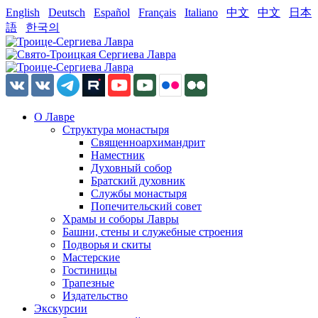
English
Deutsch
Español
Français
Italiano
中文
中文
日本
語
한국의
О Лавре
Структура монастыря
Священноархимандрит
Наместник
Духовный собор
Братский духовник
Службы монастыря
Попечительский совет
Храмы и соборы Лавры
Башни, стены и служебные строения
Подворья и скиты
Мастерские
Гостиницы
Трапезные
Издательство
Экскурсии