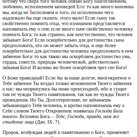
потому что сверх того человек обязан Богу благоговением,
любовию, исполнением заповедей Его: то как много виновны
мы, когда не
исполняем и того, по исполнении чего
надлежало бы еще сказать: этого мало! Если сыну так
свойственно помнить отца, что излишним представляется
напоминать ему о сем; если много паче свойственно человеку
помнить Бога: то как странно, как неестественно, что человек
забывает Бога! Если оскорбительно для достоинства сына
предположить, что он может забыть отца, и еще более
оскорбительно для достоинства человека предположить в нем
забвение Бога: то как тяжко мы оскорбляем достоинство ума,
сердца, совести, природы человеческой, действительно
забывая Бога! И колико же более оскорбляем чрез сие Бога!
О Боже праведный! Если бы за наше долгое, многократное о
Тебе забвение Ты воздал только мгновением Твоего забвения
о нас: мы низринулись бы ниже преисподней, ибо и сущие
там не чужды Твоего памятования, так как не чужды Твоего
провидения. Но Ты, Долготерпеливе, не забываешь
забывающаго Тебя человека, и кротко напоминаешь ему о
Себе словом Твоего Откровения:
помянеши Господа Бога
твоего.
Вспомни Бога. –
Тебе, Господи, правда, нам же
стыдение лица
(Дан. IX. 7).
Пророк, возбуждая людей к памятованию о Боге, применяет