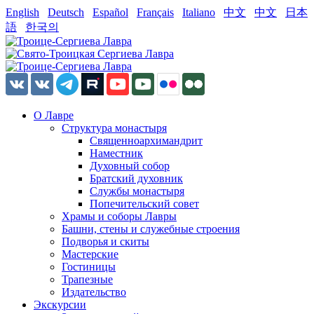
English
Deutsch
Español
Français
Italiano
中文
中文
日本
語
한국의
О Лавре
Структура монастыря
Священноархимандрит
Наместник
Духовный собор
Братский духовник
Службы монастыря
Попечительский совет
Храмы и соборы Лавры
Башни, стены и служебные строения
Подворья и скиты
Мастерские
Гостиницы
Трапезные
Издательство
Экскурсии