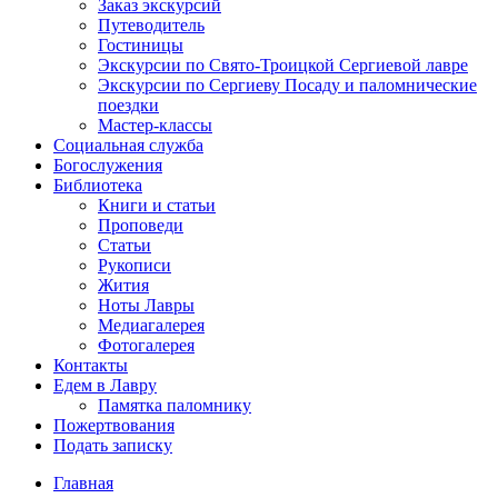
Заказ экскурсий
Путеводитель
Гостиницы
Экскурсии по Свято-Троицкой Сергиевой лавре
Экскурсии по Сергиеву Посаду и паломнические
поездки
Мастер-классы
Социальная служба
Богослужения
Библиотека
Книги и статьи
Проповеди
Статьи
Рукописи
Жития
Ноты Лавры
Медиагалерея
Фотогалерея
Контакты
Едем в Лавру
Памятка паломнику
Пожертвования
Подать записку
Главная