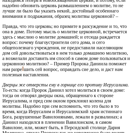
находимся теперь в новоосвященной церкви; и потому, если
надобно обновить церковь размышлением о молитве, то не
лучше ли было бы указать некий, достойный особеннаго
внимания и подражания, образец молитвы церковной? –
Правда, что это церковь; но примите в разсуждение и то, что
она в доме. Потому мысль о молитве церковной, встречается
здесь с мыслию о молитве домашней; и отсюда раждается
вопрос: почему благоустроители сего дома, и сего
общеполезнаго учреждения, не предоставили населяющим
дом сей довольствоваться в нем только домашнею молитвою,
а возжелали доставить им способ в самом доме пользоваться и
церковною молитвою? – Пример Пророка Даниила поможет
нам
разре
шить
сей вопрос, оправдать сие дело, и даст нам
полезныя наставления.
Дверцы же отверсты ему в горнице его противу Иерусалима.
То-есть: когда Пророк Даниил хотел молиться в своем доме:
тогда он отворял дверцы окна, обращеннаго к стороне
Иерусалима, и пред сим окном преклонял колена для
молитвы. Надобно при сем вспомнить, что это было в то
время, когда Иерусалим и Иерусалимский храм истиннаго
Бога, разрушенные Вавилонянами, лежали в развалинах; а
Даниил находился в пленении Вавилонском, в самом
Вавилоне, или, может быть, в Персидской столице Дария
Мидянина, откуда Пророку так же невозможно было видеть