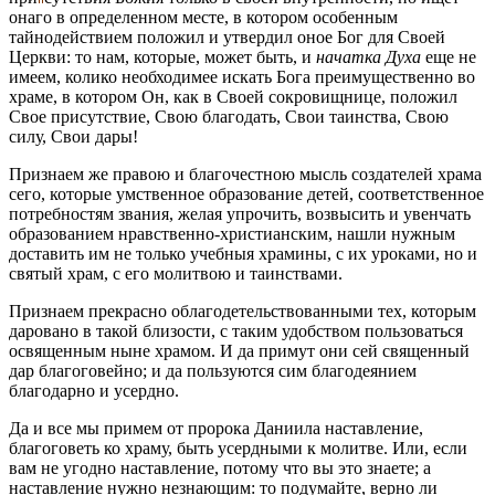
онаго в определенном месте, в котором особенным
тайнодействием положил и утвердил оное Бог для Своей
Церкви: то нам, которые, может быть, и
начатка Духа
еще не
имеем, колико необходимее искать Бога преимущественно во
храме, в котором Он, как в Своей сокровищнице, положил
Свое присутствие, Свою благодать, Свои таинства, Свою
силу, Свои дары!
Признаем же правою и благочестною мысль создателей храма
сего, которые умственное образование детей, соответственное
потребностям звания, желая упрочить, возвысить и увенчать
образованием нравственно-христианским, нашли нужным
доставить им не только учебныя храмины, с их уроками, но и
святый храм, с его молитвою и таинствами.
Признаем прекрасно облагодетельствованными тех, которым
даровано в такой близости, с таким удобством пользоваться
освященным ныне храмом. И да примут они сей священный
дар благоговейно; и да пользуются сим благодеянием
благодарно и усердно.
Да и все мы примем от пророка Даниила наставление,
благоговеть ко храму, быть усердными к молитве. Или, если
вам не угодно наставление, потому что вы это знаете; а
наставление нужно незнающим: то подумайте, верно ли