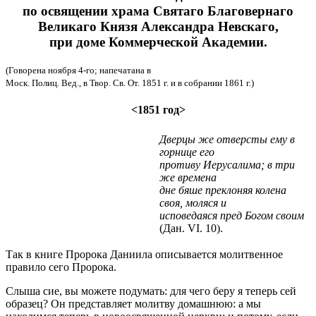
по освящении храма Святаго Благовернаго
Великаго Князя Александра Невскаго,
при доме Коммерческой Академии.
(Говорена ноября 4-го; напечатана в
Моск. Полиц. Вед., в Твор. Св. От. 1851 г. и в собрании 1861 г.)
<1851 год>
Дверцы же отверсты ему в
горнице его
противу Иерусалима; в три
же времена
дне бяше преклоняя колена
своя, моляся и
исповедаяся пред Богом своим
(Дан. VI. 10).
Так в книге Пророка Даниила описывается молитвенное
правило сего Пророка.
Слыша сие, вы можете подумать: для чего беру я теперь сей
образец? Он представляет молитву домашнюю: а мы