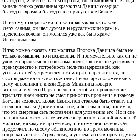
благодати, Христос. Таким образом, где обыкновенные люди
видели только развалины храма: там Даниил созерцал
благодать храма и благодатное присутствие Божие.
И потому, отворяя окно и простирая взоры к стороне
Иеру
салима,
он шел духом в Иерусалимский храм; и,
преклоняя колена, он молился уже как бы в храме
Иерусалимском.
И так можно сказать, что молитва Пророка Даниила была не
только домашняя, но и церковная. И примечательно, как он не
удовлетворялся молитвою домашнею, как сильно чувствовал
преимущество и потребность молитвы церковной, как
усильно к ней устремлялся, не смотря на препятствия, не
смотря даже на опасность жизни. Неблагорасположенные к
нему чиновники и князи Дария Мидянина коварно
выпросили у сего Царя повеление, чтобы в продолжение
тридцати дней никто не смел приносить прошения никакому
Богу, ни человеку, кроме Дария, под страхом быть отдану на
снедение львам. Даниил знал сие, и без сомнения, понимал,
что эта смертная сеть поставлена для уловления его. Но и сие
не принудило его заключиться совершенно в одной домашней
молитве, никому не приметной, и потому безопасной. Он
продолжал, по своему обыкновению, во время молитвы,
открывать окно к Иерусалиму, и устремляться взором и духом