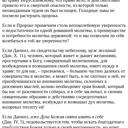
ко храму Иерусалимскому, что прямо вело, и действительно
привело его к смертной опасности, из которой только
неожиданным чудом он был исхищен. Голодные львы не
посмели растерзать пророка.
Если в Пророке примечаем столь непоколебимую уверенность
о недостаточности одной домашней молитвы, о преимуществе
и потребности молитвы церковной: то и мы позволим ли себе
колебаться в той же уверенности?
Если Даниил, по свидетельству небесному,
муж желаний
(Дан. X. 11), человек, который живет и дышет желаниями,
простертыми к Богу, совершенный молитвенник, для
возбуждения и возвышения своей молитвы, имеет нужду в
храме: то для нас, – признаемся, – большею частию далеких от
совершенства в молитве, а может быть, и не охотных к ней, не
приобучившихся ко вниманию молитвы, склонных к
разсеянию мыслей, колико необходимее храм Божий, который
бы нас от разсеянности собирал, и в себе заключал, и своими
священными образами и действиями сосредоточивал
внимание молитвы, возбуждал и возвышал дух молитвы,
воззревал теплоту ея!
Если Даниил,
иже Духа Божия свята имать в себе
(Дан. IV. 5), недовольствуется тем, чтобы искать благодатнаго
при
сутствия
Божия только в своей внутренности, но ищет