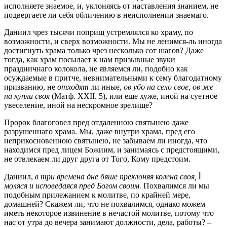
исполняете знаемое, и, уклоняясь от наставления знанием, не
подвергаете ли себя обличению в неисполнении знаемаго.
Даниил чрез тысячи поприщ устремлялся ко храму, по
возможности, и сверх возможности. Мы не ленимся-ль иногда
достигнуть храма только чрез несколько сот шагов? Даже
тогда, как храм посылает к нам призывные звуки
праздничнаго колокола, не являемся ли, подобно как
осуждаемые в притче, невнимательными к сему благодатному
призванию, не
отходят
ли иные,
ов убо на село свое, ов же
на купли своя
(Матф. XXII. 5), или еще хуже, иной на суетное
увеселение, иной на нескромное зрелище?
Пророк благоговел пред отдаленною святынею даже
разрушеннаго храма. Мы, даже внутри храма, пред его
неприкосновенною святынею, не забываем ли иногда, что
находимся пред лицем Божиим, и занимаясь с предстоящими,
не отвлекаем ли друг друга от Того, Кому предстоим.
Даниил,
в три времена дне бяше преклоняя колена своя,
моляся и исповедаяся пред Богом своим.
Похвалимся ли мы
подобным прилежанием к молитве, по крайней мере,
домашней? Скажем ли, что не похвалимся, однако можем
иметь некоторое извинение в нечастой молитве, потому что
нас от утра до вечера занимают должности, дела, работы? –