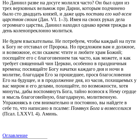
Но Даниил разве на досуге молился часто? Он был один из
трех верховных вельмож при Дарии, которым подчинено
было сто двадцать князей, и даже
царь постави его над всем
царством своим
(Дан. VI. 1–3). Имея на своих руках дела
огромнаго царства, Даниил находил однако время трижды в
день коленопреклонно молиться.
Не будем взыскательны. Не потребуем, чтобы каждый на пути
к Богу не отставал от Пророка. Но предложим вам и должное,
и возможное, если скажем: чтите и любите храм Божий;
посещайте его с благоговением так часто, как можете, и как
требует священный чин Церкви, особенно в праздничныя
времена; посвящайте Богу начатки каждаго дня и ночи в
молитве, благодаря Его за прошедшее, прося благословения
Его на будущее, и в продолжение дня, из часов, похищаемых у
вас миром и его делами, похищайте, по возможности, хотя
минуты, дабы воспомянуть Бога, тайно вознося к Нему сердце
и мысль благоговейную, благодарную, молитвенную.
Упражняясь в сем внимательно и постоянно, вы найдете в
себе то, чтo написано в псалме:
Помянух Бога и возвеселихся
(Псал. LXXVI. 4). Аминь.
Оглавление