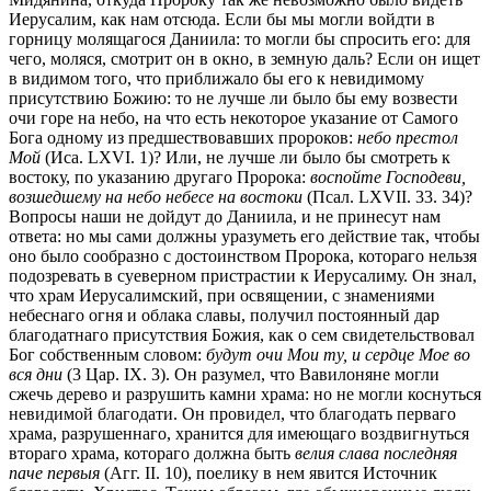
Иерусалим, как нам отсюда. Если бы мы могли войдти в
горницу молящагося Даниила: то могли бы спросить его: для
чего, моляся, смотрит он в окно, в земную даль? Если он ищет
в видимом того, чтo приближало бы его к невидимому
присутствию Божию: то не лучше ли было бы ему возвести
очи горе на небо, на что есть некоторое указание от Самого
Бога одному из предшествовавших пророков:
небо престол
Мой
(Иса. LXVI. 1)? Или, не лучше ли было бы смотреть к
востоку, по указанию другаго Пророка:
воспойте Господеви,
возшедшему на небо небесе на востоки
(Псал. LXVII. 33. 34)?
Вопросы наши не дойдут до Даниила, и не принесут нам
ответа: но мы сами должны уразуметь его действие так, чтобы
оно было сообразно с достоинством Пророка, котораго нельзя
подозревать в суеверном пристрастии к Иерусалиму. Он знал,
что храм Иерусалимский, при освящении, с знамениями
небеснаго огня и облака славы, получил постоянный дар
благодатнаго присутствия Божия, как о сем свидетельствовал
Бог собственным словом:
будут очи Мои ту, и сердце Мое во
вся дни
(3 Цар. IX. 3). Он разумел, что Вавилоняне могли
сжечь дерево и разрушить камни храма: но не могли коснуться
невидимой благодати. Он провидел, что благодать перваго
храма, разрушеннаго, хранится для имеющаго воздвигнуться
втораго храма, котораго должна быть
велия слава последняя
паче первыя
(Агг. II. 10), поелику в нем явится Источник