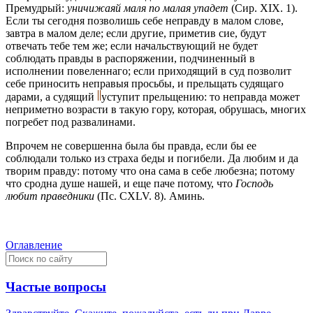
Премудрый:
уничижаяй маля по малая упадет
(Сир. XIX. 1).
Если ты сегодня позволишь себе неправду в малом слове,
завтра в малом деле; если другие, приметив сие, будут
отвечать тебе тем же; если начальствующий не будет
соблюдать правды в распоряжении, подчиненный в
исполнении повеленнаго; если приходящий в суд позволит
себе приносить неправыя просьбы, и прельщать судящаго
дарами, а судящий
уступит прельщению: то неправда может
неприметно возрасти в такую гору, которая, обрушась, многих
погребет под развалинами.
Впрочем не совершенна была бы правда, если бы ее
соблюдали только из страха беды и погибели. Да любим и да
творим правду: потому что она сама в себе любезна; потому
что сродна душе нашей, и еще паче потому, что
Господь
любит праведники
(Пс. CXLV. 8). Аминь.
Оглавление
Частые вопросы