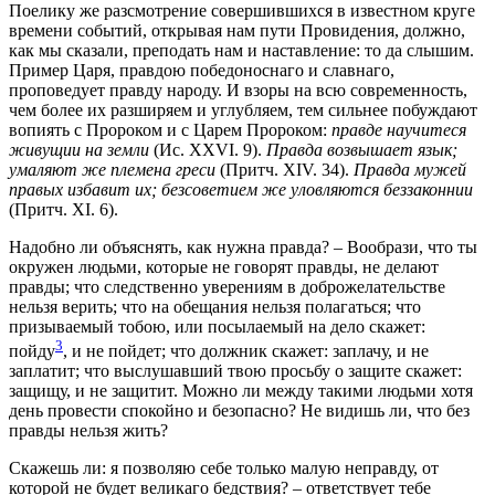
Поелику же разсмотрение совершившихся в известном круге
времени событий, открывая нам пути Провидения, должно,
как мы сказали, преподать нам и наставление: то да слышим.
Пример Царя, правдою победоноснаго и славнаго,
проповедует правду народу. И взоры на всю современность,
чем более их разширяем и углубляем, тем сильнее побуждают
вопиять с Пророком и с Царем Пророком:
правде научитеся
живущии на земли
(Ис. XXVI. 9).
Правда возвышает язык;
умаляют же племена греси
(Притч. XIV. 34).
Правда мужей
правых избавит их; безсоветием же уловляются беззаконнии
(Притч. XI. 6).
Надобно ли объяснять, как нужна правда? – Вообрази, что ты
окружен людьми, которые не говорят правды, не делают
правды; что следственно уверениям в доброжелательстве
нельзя верить; что на обещания нельзя полагаться; что
призываемый тобою, или посылаемый на дело скажет:
3
пойду
, и не пойдет; что должник скажет: заплачу, и не
заплатит; что выслушавший твою просьбу о защите скажет:
защищу, и не защитит. Можно ли между такими людьми хотя
день провести спокойно и безопасно? Не видишь ли, что без
правды нельзя жить?
Скажешь ли: я позволяю себе только малую неправду, от
которой не будет великаго бедствия? – ответствует тебе