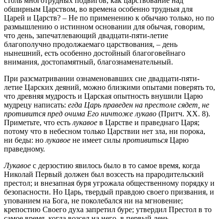
столь многотрудных подвигов, как царствование над
обширным Царством, во времена особенно трудныя для
Царей и Царств? – Не по применению к обычаю только, но по
размышлению о истинном основании для обычая, говорим,
что день, запечатлевающий двадцати-пяти-летие
благополучно продолжаемаго царствования, – день
нынешний, есть особенно достойный благоговейнаго
внимания, достопамятный, благознаменательный.
При разсматривании ознаменовавших сие двадцати-пяти-
летие Царских деяний, можно близкими опытами поверять то,
что древняя мудрость и Царская опытность внушили Царю
мудрецу написать:
егда Царь праведен на престоле сядет, не
противится пред очима Его ничтоже лукаво
(Притч. XX. 8).
Приметьте, что есть
лукавое
в Царстве и праведнаго Царя;
потому что в небесном только Царствии нет зла, ни порока,
ни беды: но
лукавое
не имеет силы
противиться
Царю
праведному.
Лукавое
с дерзостию явилось было в то самое время, когда
Николай Первый должен был возсесть на прародительский
престол; и внезапная буря угрожала общественному порядку и
безопасности. Но Царь, твердый правдою своего призвания, и
упованием на Бога, не поколебался ни на мгновение;
крепостию Своего духа запретил буре; утвердил Престол в то
самое время, когда возсел на него, в первый день