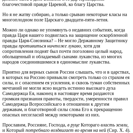
благочестивой правде Царевой, ко благу Царства.
Но я не жатву собираю, а только срываю некоторые класы на
многоплодном поле Царскаго двадцати-пяти-летия.
Можно ли однако не упомянуть о недавних событиях, когда
правда Царя нашего подвиглась на защищение оскорбленной
правды Царя-Союзника? – Не могло Державному Защитнику
правды
противиться ничтоже лукаво,
хотя для
сопротивления поднят был почти поголовно целый народ,
обольщенный и обладаемый сынами лукавства, из многих
народов соединившимися в единомыслие лукавства.
Приятно для верных сынов России слышать, что и в царствах,
в которых на Россию привыкли смотреть только со страхом ея
силы, и с опасением ея усиления, и сквозь туман собственных
мечтаний не могли ясно видеть истинно высокаго духа
Самодержца Ея, наконец в настоящее время раздаются
громкия признания правоты, твердости, умеренности правил
Самодержца Всероссийскаго в отношении к другим
державам, и благотворной силы слова Его к прекращению
опасных несогласий между некоторыми из них.
Прославим, Россияне, Господа,
в руце
Котораго
власть земли,
и Который
потребнаго воздвигает во время на ней
(Сир. X. 4).