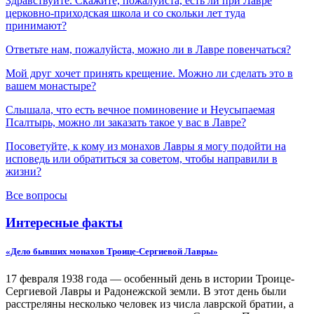
Здравствуйте. Скажите, пожалуйста, есть ли при Лавре
церковно-приходская школа и со скольки лет туда
принимают?
Ответьте нам, пожалуйста, можно ли в Лавре повенчаться?
Мой друг хочет принять крещение. Можно ли сделать это в
вашем монастыре?
Слышала, что есть вечное поминовение и Неусыпаемая
Псалтырь, можно ли заказать такое у вас в Лавре?
Посоветуйте, к кому из монахов Лавры я могу подойти на
исповедь или обратиться за советом, чтобы направили в
жизни?
Все вопросы
Интересные факты
«Дело бывших монахов Троице-Сергиевой Лавры»
17 февраля 1938 года — особенный день в истории Троице-
Сергиевой Лавры и Радонежской земли. В этот день были
расстреляны несколько человек из числа лаврской братии, а