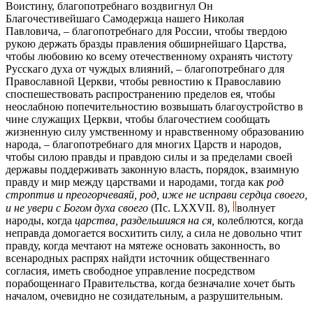
Воистину, благопотребнаго воздвигнул Он
Благочестивейшаго Самодержца нашего Николая
Павловича, – благопотребнаго для России, чтобы твердою
рукою держать бразды правления обширнейшаго Царства,
чтобы любовию ко всему отечественному охранять чистоту
Русскаго духа от чуждых влияний, – благопотребнаго для
Православной Церкви, чтобы ревностию к Православию
споспешествовать распространению пределов ея, чтобы
неослабною попечительностию возвышать благоустройство в
чине служащих Церкви, чтобы благочестием сообщать
жизненную силу умственному и нравственному образованию
народа, – благопотребнаго для многих Царств и народов,
чтобы силою правды и правдою силы и за пределами своей
державы поддерживать законную власть, порядок, взаимную
правду и мир между царствами и народами, тогда как
род
строптив и преогорчеваяй, род, иже не исправи сердца своего,
и не увери с Богом духа своего
(Пс. LXXVII. 8),
волнует
народы, когда
царства, раздельшияся на ся,
колеблются, когда
неправда домогается восхитить силу, а сила не довольно чтит
правду, когда мечтают на мятеже основать законность, во
всенародных распрях найдти источник общественнаго
согласия, иметь свободное управление посредством
порабощеннаго Правительства, когда безначалие хочет быть
началом, очевидно не созидательным, а разрушительным.