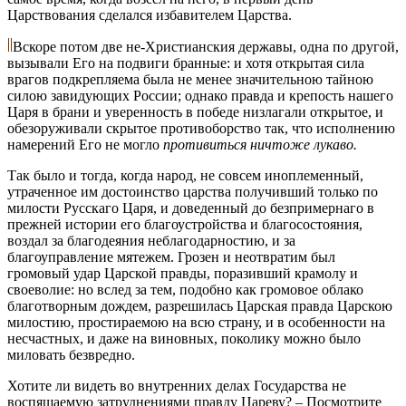
Царствования сделался избавителем Царства.
Вскоре потом две не-Христианския державы, одна по другой,
вызывали Его на подвиги бранные: и хотя открытая сила
врагов подкрепляема была не менее значительною тайною
силою завидующих России; однако правда и крепость нашего
Царя в брани и уверенность в победе низлагали открытое, и
обезоруживали скрытое противоборство так, что исполнению
намерений Его не могло
противиться ничтоже лукаво.
Так было и тогда, когда народ, не совсем иноплеменный,
утраченное им достоинство царства получивший только по
милости Русскаго Царя, и доведенный до безпримернаго в
прежней истории его благоустройства и благосостояния,
воздал за благодеяния неблагодарностию, и за
благоуправление мятежем. Грозен и неотвратим был
громовый удар Царской правды, поразивший крамолу и
своеволие: но вслед за тем, подобно как громовое облако
благотворным дождем, разрешилась Царская правда Царскою
милостию, простираемою на всю страну, и в особенности на
несчастных, и даже на виновных, поколику можно было
миловать безвредно.
Хотите ли видеть во внутренних делах Государства не
воспящаемую затруднениями правду Цареву? – Посмотрите