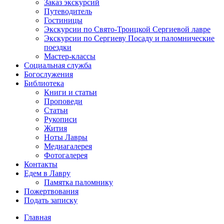
Заказ экскурсий
Путеводитель
Гостиницы
Экскурсии по Свято-Троицкой Сергиевой лавре
Экскурсии по Сергиеву Посаду и паломнические
поездки
Мастер-классы
Социальная служба
Богослужения
Библиотека
Книги и статьи
Проповеди
Статьи
Рукописи
Жития
Ноты Лавры
Медиагалерея
Фотогалерея
Контакты
Едем в Лавру
Памятка паломнику
Пожертвования
Подать записку
Главная