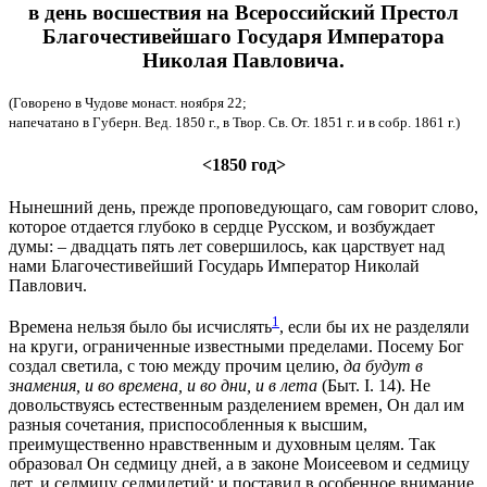
в день восшествия на Всероссийский Престол
Благочестивейшаго Государя Императора
Николая Павловича.
(Говорено в Чудове монаст. ноября 22;
напечатано в Губерн. Вед. 1850 г., в Твор. Св. От. 1851 г. и в собр. 1861 г.)
<1850 год>
Нынешний день, прежде проповедующаго, сам говорит слово,
которое отдается глубоко в сердце Русском, и возбуждает
думы: – двадцать пять лет совершилось, как царствует над
нами Благочестивейший Государь Император Николай
Павлович.
1
Времена нельзя было бы исчислять
, если бы их не разделяли
на круги, ограниченные известными пределами. Посему Бог
создал светила, с тою между прочим целию,
да будут в
знамения, и во времена, и во дни, и в лета
(Быт. I. 14). Не
довольствуясь естественным разделением времен, Он дал им
разныя сочетания, приспособленныя к высшим,
преимущественно нравственным и духовным целям. Так
образовал Он седмицу дней, а в законе Моисеевом и седмицу
лет, и седмицу седмилетий; и поставил в особенное внимание