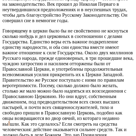
на законодательство. Век прошел до Николая Перваго в
неутвердившихся предположениях и в неуспешных трудах,
чтобы дать благоустройство Русскому Законодательству. Он
совершил сие в немногие годы.
Говорящему в церкви было бы не свойственно не коснуться
сколько нибудь и дел церковных в соотношении с делами
Государства. Единство веры есть важное подкрепление
единству народности, и оба сии единства вместе имеют
важное отношение к силе Государства. Около двух миллионов
Русскаго народа, прежде единоверных, в три прошедшие века,
чуждою хитростию и насилием отторжены были от
Православной Церкви, и употреблены продолжительныя
всевозможныя усилия прикрепить их к Церкви Западной.
Правительство же Русское поступало с ними по правилам
веротерпимости. Посему, сколько должно было желать,
столько же мало можно было надеяться их возсоединения с
Православною Церковию. Но они вдруг, собственным
движением, под предводительством всех своих высших
пастырей, и почти всех священнослужителей, тихо и
свободно пришли в Православную Церковь, подобно как
овцы возвращаются во двор овчий, из котораго недавно
вы
шли.
Как это сделалось? Если смотреть на средства
человеческия: действие оказывается сильнее средств. Так и
должно быть в деле Божием. Это дар Провидения