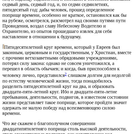
седмый день, седмый год, и, по седми седмилетиях,
пятидесятый год: дабы человек, прошед определенное
поприще времени, особенно не краткое, остановился как бы
на рубеже, осмотрелся, разсмотрел над своими путями пути
Провидения, воздал славу Небесному Водителю и
Охранителю, из опытов прошедшаго извлек для себя
наставление в отношении к будущему.
Пятидесятилетний круг времени, который у Евреев был
законным, церковным и государственным, у Христиан, вместе
с прочими ветхозаветными обрядовыми учреждениями,
потерял силу закона: однако не совсем уничтожился, а
перешел в область обычаев; и когда, быв приспособлен к
2
человеку лично, представился
слишком долгим для недолгой
по естеству человеческой жизни, тогда понадобилось
разделить пятидесятилетний круг на два, и образовать
двадцати-пяти-летний круг. Ибо и двадцати-пяти-летие
пребывания, деятельности, подвигов, в известном состоянии
жизни представляет такое поприще, которое пройдти значит
одержать не малую победу над всеизменяющею силою
времени.
Что же скажем о благополучном совершении
двадцатипятилетняго поприща столь высокой деятельности,