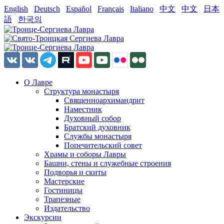
English
Deutsch
Español
Français
Italiano
中文
中文
日本
語
한국의
О Лавре
Структура монастыря
Священноархимандрит
Наместник
Духовный собор
Братский духовник
Службы монастыря
Попечительский совет
Храмы и соборы Лавры
Башни, стены и служебные строения
Подворья и скиты
Мастерские
Гостиницы
Трапезные
Издательство
Экскурсии