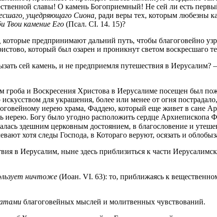
жественной славы! О камень Богоприемный! Не сей ли есть перв
есшаго, ущедряющаго Сиона,
ради веры тех, которым любезны 
би Твои камение Его
(Псал. CI. 14. 15)?
,
которые предпринимают дальний путь, чтобы благоговейно узре
Христово, который был озарен и проникнут светом воскресшаго т
ызать сей камень, и не предприемля путешествия в Иерусалим? –
м гроба и Воскресения Христова в Иерусалиме посещен был пожа
скусством для украшения, более или менее от огня пострадало,
гоговейному иерею храма, Фаддею, который еще живет в сане А
ь иерею. Богу было угодно расположить сердце Архиепископа Фа
лалась здешним церковным достоянием, в благословение и утешен
евают хотя следы Господа, в Котораго веруют, осязать и облобыз
твия в Иерусалим, ныне здесь приблизиться к части Иерусалимс
пользует ничтоже
(Иоан. VI. 63): то, приближаясь к вещественн
матами
благоговейных мыслей и молитвенных чувствований.