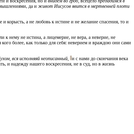
ти и воскресения, но и
внидем во гроб,
всецело
предадимся в
омышлениями, да и
живот Иисусов явится в мертвенней плоти
и корысть, а не любовь к истине и не желание спасения, то и
к нему не истина, а лицемерие, не вера, а неверие, не
 кого более, как только для себя: неверием и враждою они сами
Духом, вся исполняяй неописанный,
и с нами до скончания века
ь, и надежду нашего воскресения, не в суд, но в жизнь