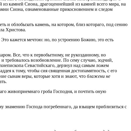
ый из камней Сиона, драгоценнейший из камней всего мира, на
камни Сиона, ознаменованные прикосновением и следом
ть и облобызать камень, на котором, близ котораго, под сению
ела Христова.
 Это кажется мечтою: но, по устроению Божию, это есть
ром. Все, что к первобытному, не рукозданному, но
 и требовалось возобновление. По сему случаю, зодчий,
рхиепископа Севастийскаго, дерзнул над самым ложем
ддея к тому, чтобы сия священная достопамятность, с его
ие сынам веры, которые хотя и знают, что
блажени не
ать.
каго живоприемнаго гроба Господня, и почтить оную
ому знамению Господа погребеннаго, да взыщем приблизиться с