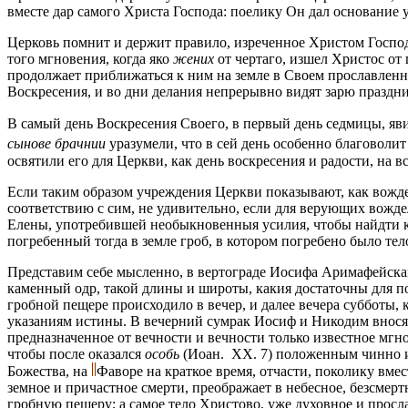
вместе дар самого Христа Господа: поелику Он дал основание
Церковь помнит и держит правило, изреченное Христом Госпо
того мгновения, когда яко
жених
от чертаго, изшел Христос от 
продолжает приближаться к ним на земле в Своем прославленно
Воскресения, и во дни делания непрерывно видят зарю праздни
В самый день Воскресения Своего, в первый день седмицы, я
сынове брачнии
уразумели, что в сей день особенно благовол
освятили его для Церкви, как день воскресения и радости, на в
Если таким образом учреждения Церкви показывают, как вождел
соответствию с сим, не удивительно, если для верующих вожде
Елены, употребившей необыкновенныя усилия, чтобы найдти кр
погребенный тогда в земле гроб, в котором погребено было тело
Представим себе мысленно, в вертограде Иосифа Аримафейскаго
каменный одр, такой длины и широты, какия достаточны для по
гробной пещере происходило в вечер, и далее вечера субботы,
указаниям истины. В вечерний сумрак Иосиф и Никодим вносят,
предназначенное от вечности и вечности только известное мг
чтобы после оказался
особь
(Иоан. XX. 7) положенным чинно и 
Божества, на
Фаворе на краткое время, отчасти, поколику вмес
земное и причастное смерти, преображает в небесное, безсме
гробную пещеру; а самое тело Христово, уже духовное и просл