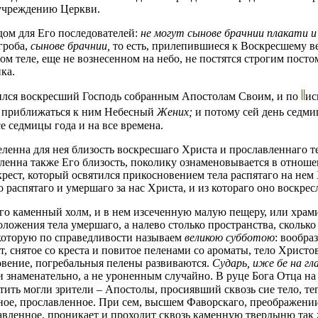
 учреждению Церкви.
дом для Его последователей:
не могут сынове брачнии плакати и
гроба,
сынове брачнии,
то есть, прилепившиеся к Воскресшему в
м теле, еще не вознесенном на небо, не постятся строгим посто
ка.
вился воскресший Господь собранным Апостолам Своим, и по
ис
ит приближаться к ним Небесный
Жених;
и потому сей день седм
се седмицы года и на все времена.
енна для нея близость воскресшаго Христа и прославленнаго тел
ленна также Его близость, поколику ознаменовывается в отноше
ест, который освятился прикосновением тела распятаго на нем 
 распятаго и умершаго за нас Христа, и из котораго оно воскресл
 каменный холм, и в нем изсеченную малую пещеру, или храмину
ложения тела умершаго, а налево столько пространства, сколько
 которую по справедливости называем
великою субботою
: вообра
 снятое со креста и повитое пеленами со ароматы, тело Христов
новение, погребальныя пелены развиваются.
Сударь, иже бе на гл
знаменательно, а не уроненным случайно. В руце Бога Отца на 
тить могли зрители – Апостолы, просиявший сквозь сие тело, теп
ртное, прославленное. При сем, высшем Фаворскаго, преображен
авленное, проникает и проходит сквозь каменную твердыню так 