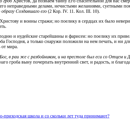
о гроб
Христов, да познаем тайну Его спасительной для нас смер
, с его неправедными делами, нечистыми желаниями, суетными п
по образу Создавшаго его
(2 Кор. IV. 11. Кол. III. 10).
ристову и воины стражи; но поелику в сердцах их было неверие 
ть.
одню и иудейские старейшины и фарисеи: но поелику их привели 
ба Господня, а только снаружи положили на нем печать, и ни для
 от мира.
 Бог, в раи же с разбойником, и на престоле был еси со Отцем и 
го гроба выну почерпать внутренний свет, и радость, и благодат
но-приходская школа и со скольки лет туда принимают?