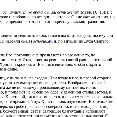
 поститися, елико время с ними есть жених
(Матф. IX. 15); и с
ерою и любовию, во все дни, в которые Он не
отъят
от них, но
м, не преклоняют колен, и дни креста услаждают радостию
полнении седмицы, вновь явился им в тот же день: посему сии
2
ицы нарекли
днем Господним
, и, по внушению Духа Святаго,
а Его, поколику она проявляется во времени: то, по
нии к месту. Итак, понятна ревность святой равноапостольной
Христа и кровию, от Его язв излиянною; чтобы открыть
о в славе.
, с низким в нее входом. При входе в нее, в правой стороне,
 нужно для вмещения вносящих тело. Вообразим, что в сей
зим же не по нашему произвольному мечтанию, но по
о, и полагают на каменном одре, у каменной стены. Потом, в
аве
Христовой, также развивается, и паки
свивается
правильно,
кресте преданный дух Христа вновь одушевляет Его тело. Свет
ерь, во гробе просиявает совершенно; и сие тело, до сих пор
ии, божественный свет и святейшее благоухание исполняют
же, как в последствии времени сквозь затворенныя двери. О