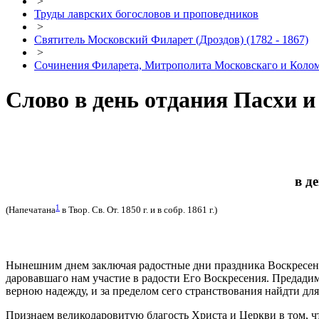
>
Труды лаврских богословов и проповедников
>
Святитель Московский Филарет (Дроздов) (1782 - 1867)
>
Сочинения Филарета, Митрополита Московскаго и Кол
Слово в день отдания Пасхи и
в д
1
(Напечатана
в Твор. Св. От. 1850 г. и в собр. 1861 г.)
Нынешним днем заключая радостные дни праздника Воскресения
даровавшаго нам участие в радости Его Воскресения. Предади
верною надежду, и за пределом сего странствования найдти для
Признаем великодаровитую благость Христа и Церкви в том, ч