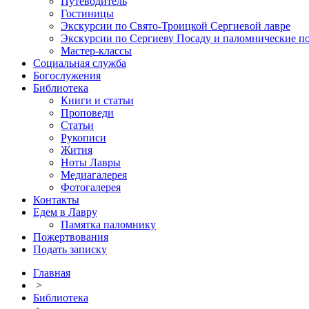
Путеводитель
Гостиницы
Экскурсии по Свято-Троицкой Сергиевой лавре
Экскурсии по Сергиеву Посаду и паломнические п
Мастер-классы
Социальная служба
Богослужения
Библиотека
Книги и статьи
Проповеди
Статьи
Рукописи
Жития
Ноты Лавры
Медиагалерея
Фотогалерея
Контакты
Едем в Лавру
Памятка паломнику
Пожертвования
Подать записку
Главная
>
Библиотека