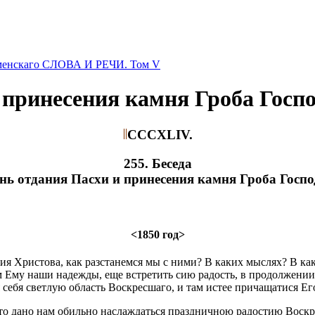
оменскаго СЛОВА И РЕЧИ. Том V
 принесения камня Гроба Госп
CCCXLIV.
255. Беседа
ень отдания Пасхи и принесения камня Гроба Госпо
<1850 год>
 Христова, как разстанемся мы с ними? В каких мыслях? В как
м Ему наши надежды, еще встретить сию радость, в продолжении
 себя светлую область Воскресшаго, и там истее причащатися Ег
то дано нам обильно наслаждаться праздничною радостию Воскре