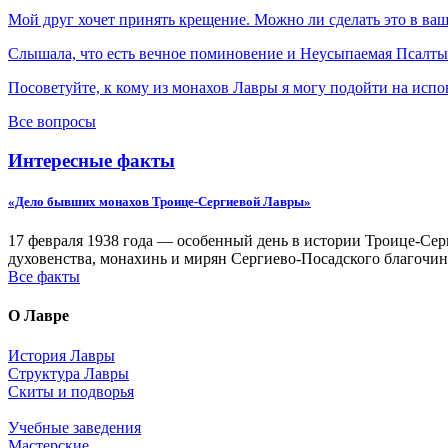
Мой друг хочет принять крещение. Можно ли сделать это в ва
Слышала, что есть вечное поминовение и Неусыпаемая Псалтырь
Посоветуйте, к кому из монахов Лавры я могу подойти на испо
Все вопросы
Интересные факты
«Дело бывших монахов Троице-Сергиевой Лавры»
17 февраля 1938 года — особенный день в истории Троице-Серг
духовенства, монахинь и мирян Сергиево-Посадского благочин
Все факты
О Лавре
История Лавры
Структура Лавры
Скиты и подворья
Учебные заведения
Мастерские