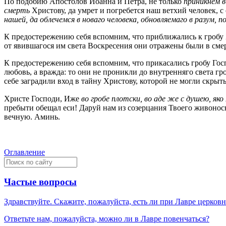
По подобию Апостолов Иоанна и Петра, не только
приникнем в
смерть
Христову, да умрет и погребется наш ветхий человек
нашей, да облечемся в новаго человека, обновляемаго в разум, 
К предостережению себя вспомним, что приближались к гробу Х
от явившагося им света Воскресения они отражены были в смер
К предостережению себя вспомним, что прикасались гробу Госп
любовь, а вражда: то они не проникли до внутренняго света гро
себе заградили вход в тайну Христову, которой не могли скрыть
Христе Господи, Иже
во гробе плотски, во аде же с душею, яко
пребыти обещал еси! Даруй нам из созерцания Твоего живоносна
вечную. Аминь.
Оглавление
Частые вопросы
Здравствуйте. Скажите, пожалуйста, есть ли при Лавре церков
Ответьте нам, пожалуйста, можно ли в Лавре повенчаться?