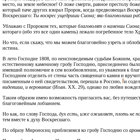
место, на земле небесное! О ложе смерти, равное престолу бо
который паче других взирал Пророк, когда предвозвещал
Воскр
Воскресшаго:
Ты воскрес ущедриши Сиона; яко благоволиша ра
Ублажаю с Пророком тех, которые
благоволят о камении Сиона
котораго (ибо это все один камень) лежало погребенное тело 
Но что, если скажу, что мы можем благоговейно узреть и облоб
истина.
В лето Господне 1808, по неисповедимым судьбам Божиим, хра
естественному каменному гробу Господню, присоединено было и
имевший полномочие в сем возобновлении, из уважения к бла
Господним отделить от стены часть священнаго камня и вручит
письменным о ней свидетельством, перешла в Россию,
и соде
видевшии, и веровавше
(Иоан. XX. 29), однако по любви вождел
Таким образом имею возможность пригласить вас, без путешес
благоговейным лобзанием.
Но как, по слову Господа,
дух есть, иже оживляет, плоть не 
тем вместе к духу Воскресшаго.
По образу Мироносиц приблизимся ко гробу Господню со
аро