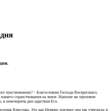
одня
дня.
их чувствованиях? – Благословим Господа Воскресшаго,
 нашего странствования на земле. Наипаче же призовем
о, в невечернем дни царствия Его.
сения Христова. Это дар Церкви: поелику она так учредила; и