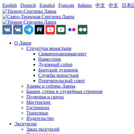
English
Deutsch
Español
Français
Italiano
中文
中文
日本
О Лавре
Структура монастыря
Священноархимандрит
Наместник
Духовный собор
Братский духовник
Службы монастыря
Попечительский совет
Храмы и соборы Лавры
Башни, стены и служебные строения
Подворья и скиты
Мастерские
Гостиницы
Трапезные
Издательство
Экскурсии
Заказ экскурсий