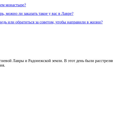
шем монастыре?
, можно ли заказать такое у вас в Лавре?
ведь или обратиться за советом, чтобы направили в жизни?
иевой Лавры и Радонежской земли. В этот день были расстреляны
ия.