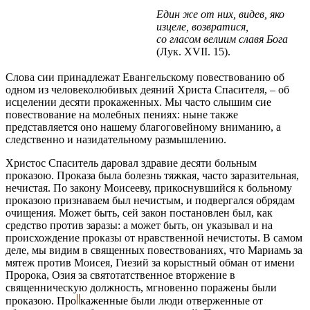
Един же от них, видев, яко
изцеле, возвратися,
со гласом велиим славя Бога
(Лук. XVII. 15).
Слова сии принадлежат Евангельскому повествованию об
одном из человеколюбивых деяний Христа Спасителя, – об
исцелении десяти прокаженных. Мы часто слышим сие
повествование на молебных пениях: ныне также
представляется оно нашему благоговейному вниманию, а
следственно и назидательному размышлению.
Христос Спаситель даровал здравие десяти больным
проказою. Проказа была болезнь тяжкая, часто заразительная,
нечистая. По закону Моисееву, прикоснувшийся к больному
проказою признаваем был нечистым, и подвергался обрядам
очищения. Может быть, сей закон постановлен был, как
средство против заразы: а может быть, он указывал и на
происхождение проказы от нравственной нечистоты. В самом
деле, мы видим в священных повествованиях, что Мариамь за
мятеж против Моисея, Гиезий за корыстный обман от имени
Пророка, Озия за святотатственное вторжение в
священническую должность, мгновенно поражены были
проказою.
Про
каженные
были люди отверженные от