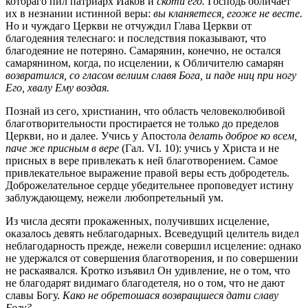
котораго пил патриарх Иаков и
скоти его.
Господь обличает
их в незнании истинной веры:
вы кланяетеся, егоже не весте.
Но и чуждаго Церкви не отчуждил Глава Церкви от
благодеяния телеснаго: и последствия показывают, что
благодеяние не потеряно. Самарянин, конечно, не остался
самарянином, когда, по исцелении, к Обличителю самарян
возвратился, со гласом велиим славя Бога, и паде ниц при ногу
Его, хвалу Ему воздая.
Познай из сего, христианин, что область человеколюбивой
благотворительности простирается не только до пределов
Церкви, но и далее. Учись у Апостола
делать доброе ко всем,
паче же присным в вере
(Гал. VI. 10): учись у Христа и не
присных в вере привлекать к ней благотворением. Самое
привлекательное выражение правой веры есть добродетель.
Доброжелательное сердце убедительнее проповедует истину
заблуждающему, нежели любопретельный ум.
Из числа десяти прокаженных, получивших исцеление,
оказалось девять неблагодарных. Всеведущий целитель видел
неблагодарность прежде, нежели совершил исцеление: однако
не удержался от совершения благотворения, и по совершении
не раскаявался. Кротко изъявил Он удивление, не о том, что
не благодарят видимаго благодетеля, но о том, что не дают
славы Богу.
Како не обретошася возвращшеся дати славу
Богу?