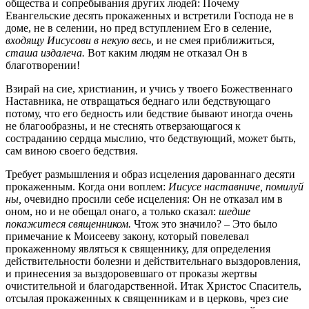
общества и сопребывания других людей: Почему
Евангельские десять прокаженных и встретили Господа не в
доме, не в селении, но пред вступлением Его в селение,
входящу Иисусови в некую весь,
и не смея приближиться,
сташа издалеча.
Вот каким людям не отказал Он в
благотворении!
Взирай на сие, христианин, и учись у твоего Божественнаго
Наставника, не отвращаться беднаго или бедствующаго
потому, что его бедность или бедствие бывают иногда очень
не благообразны, и не стеснять отверзающагося к
состраданию сердца мыслию, что бедствующий, может быть,
сам виною своего бедствия.
Требует размышления и образ исцеления дарованнаго десяти
прокаженным. Когда они воплем:
Иисусе наставниче, помилуй
ны,
очевидно просили себе исцеления: Он не отказал им в
оном, но и не обещал онаго, а только сказал:
шедше
покажитеся священником.
Чтож это значило? – Это было
примечание к Моисееву закону, который повелевал
прокаженному являться к священнику, для определения
действительности болезни и действительнаго выздоровления,
и принесения за выздоровевшаго от проказы жертвы
очистительной и благодарственной. Итак Христос Спаситель,
отсылая прокаженных к священникам и в церковь, чрез сие