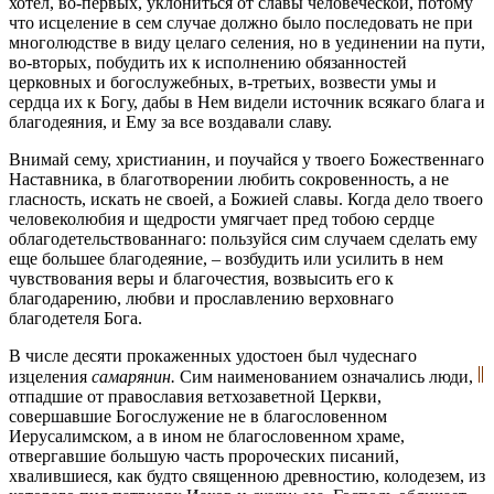
хотел, во-первых, уклониться от славы человеческой, потому
что исцеление в сем случае должно было последовать не при
многолюдстве в виду целаго селения, но в уединении на пути,
во-вторых, побудить их к исполнению обязанностей
церковных и богослужебных, в-третьих, возвести умы и
сердца их к Богу, дабы в Нем видели источник всякаго блага и
благодеяния, и Ему за все воздавали славу.
Внимай сему, христианин, и поучайся у твоего Божественнаго
Наставника, в благотворении любить сокровенность, а не
гласность, искать не своей, а Божией славы. Когда дело твоего
человеколюбия и щедрости умягчает пред тобою сердце
облагодетельствованнаго: пользуйся сим случаем сделать ему
еще большее благодеяние, – возбудить или усилить в нем
чувствования веры и благочестия, возвысить его к
благодарению, любви и прославлению верховнаго
благодетеля Бога.
В числе десяти прокаженных удостоен был чудеснаго
изцеления
самарянин.
Сим наименованием означались люди,
отпадшие от православия ветхозаветной Церкви,
совершавшие Богослужение не в благословенном
Иерусалимском, а в ином не благословенном храме,
отвергавшие большую часть пророческих писаний,
хвалившиеся, как будто священною древностию, колодезем, из