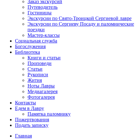
Заказ экскурсий
Путеводитель
Гостиницы
Экскурсии по Свято-Троицкой Сергиевой лавре
Экскурсии по Сергиеву Посаду и паломнические
поездки
Мастер-классы
Социальная служба
Богослужения
Библиотека
Книги и статьи
Проповеди
Статьи
Рукописи
Жития
Ноты Лавры
Медиагалерея
Фотогалерея
Контакты
Едем в Лавру
Памятка паломнику
Пожертвования
Подать записку
Главная