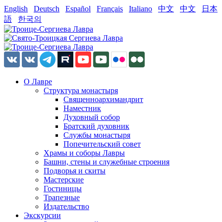
English
Deutsch
Español
Français
Italiano
中文
中文
日本
語
한국의
О Лавре
Структура монастыря
Священноархимандрит
Наместник
Духовный собор
Братский духовник
Службы монастыря
Попечительский совет
Храмы и соборы Лавры
Башни, стены и служебные строения
Подворья и скиты
Мастерские
Гостиницы
Трапезные
Издательство
Экскурсии