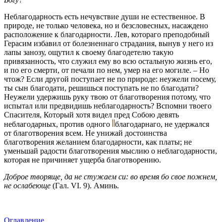
Неблагодарность есть нечувствие души не естественное. В
природе, не только человека, но и безсловесных, насаждено
расположение к благодарности. Лев, котораго преподобный
Герасим избавил от болезненнаго страдания, вынув у него из
лапы занозу, ощутил к своему благодетелю такую
привязанность, что служил ему во всю остальную жизнь его,
и по его смерти, от печали по нем, умер на его могиле. – Но
чтож? Если другой поступает не по природе: неужели посему,
ты сын благодати, решишься поступать не по благодати?
Неужели удержишь руку твою от благотворения потому, что
испытал или предвидишь неблагодарность? Вспомни твоего
Спасителя, Который хотя видел пред Собою девять
неблагодарных, против одного
благодарнаго, не удержался
от благотворения всем. Не унижай достоинства
благотворения желанием благодарности, как платы; не
уменьшай радости благотворения мыслию о неблагодарности,
которая не причиняет ущерба благотворению.
Доброе творяще, да не стужаем си: во время бо свое пожнем,
не ослабеюще
(Гал. VI. 9). Аминь.
Оглавление